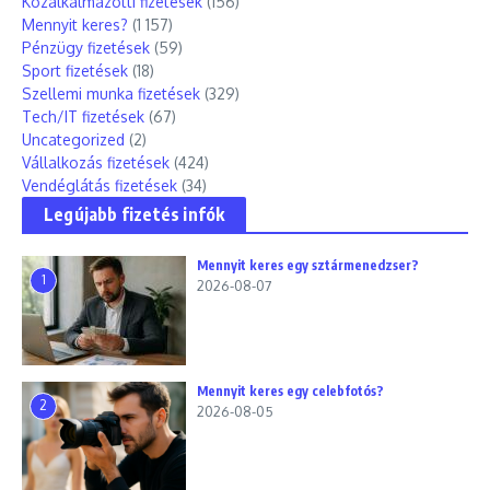
Közalkalmazotti fizetések
(156)
Mennyit keres?
(1 157)
Pénzügy fizetések
(59)
Sport fizetések
(18)
Szellemi munka fizetések
(329)
Tech/IT fizetések
(67)
Uncategorized
(2)
Vállalkozás fizetések
(424)
Vendéglátás fizetések
(34)
Legújabb fizetés infók
Mennyit keres egy sztármenedzser?
1
2026-08-07
Mennyit keres egy celebfotós?
2
2026-08-05