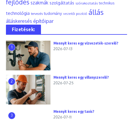
fejlődés
szakmák
szolgáltatás
szórakoztatás
technikus
állás
technológia
tudomány
tervezés
vezetői pozíció
építőipar
álláskeresés
Fizetések:
Mennyit keres egy vízvezeték-szerelő?
1
2026-07-13
Mennyit keres egy villanyszerelő?
2
2026-07-25
Mennyit keres egy taxis?
3
2026-07-11