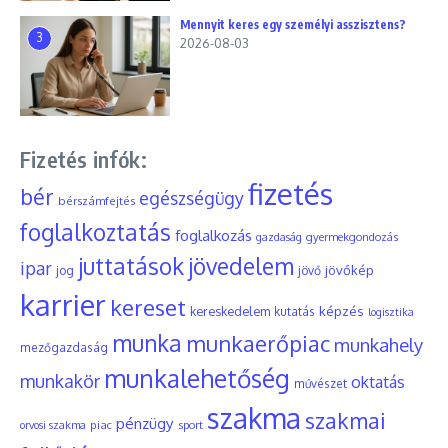
Mennyit keres egy személyi asszisztens?
3
2026-08-03
Fizetés infók:
fizetés
bér
egészségügy
bérszámfejtés
foglalkoztatás
foglalkozás
gyermekgondozás
gazdaság
juttatások
jövedelem
ipar
jövőkép
jog
jövő
karrier
kereset
képzés
kereskedelem
kutatás
logisztika
munka
munkaerőpiac
munkahely
mezőgazdaság
munkalehetőség
munkakör
oktatás
művészet
szakma
szakmai
pénzügy
piac
orvosi szakma
sport