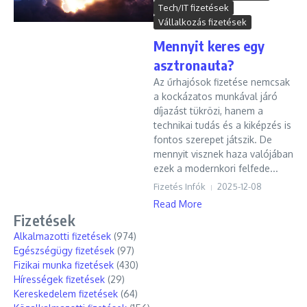
Tech/IT fizetések
Vállalkozás fizetések
Mennyit keres egy
asztronauta?
Az űrhajósok fizetése nemcsak
a kockázatos munkával járó
díjazást tükrözi, hanem a
technikai tudás és a kiképzés is
fontos szerepet játszik. De
mennyit visznek haza valójában
ezek a modernkori felfede...
Fizetés Infók
2025-12-08
Read More
Fizetések
Alkalmazotti fizetések
(974)
Egészségügy fizetések
(97)
Fizikai munka fizetések
(430)
Hírességek fizetések
(29)
Kereskedelem fizetések
(64)