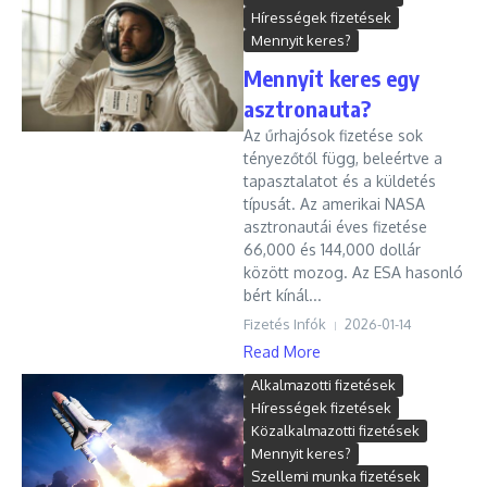
Hírességek fizetések
Mennyit keres?
Mennyit keres egy
asztronauta?
Az űrhajósok fizetése sok
tényezőtől függ, beleértve a
tapasztalatot és a küldetés
típusát. Az amerikai NASA
asztronautái éves fizetése
66,000 és 144,000 dollár
között mozog. Az ESA hasonló
bért kínál...
Fizetés Infók
2026-01-14
Read More
Alkalmazotti fizetések
Hírességek fizetések
Közalkalmazotti fizetések
Mennyit keres?
Szellemi munka fizetések