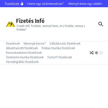
Ugrás a tartalomhoz
Fizetések
Mennyit keres egy sztármenedzser?
Mennyit keres egy celebfotós?
Fizetés Infó
Fizetés infó, fizetések, mennyit keres, mi a fizetése, mennyi a
fizetése?
Fizetések
Mennyit keres?
Vállalkozás fizetések
Alkalmazotti fizetések
Fizikai munka fizetések
Kereskedelem fizetések
Szellemi munka fizetések
Tech/IT fizetések
Vendéglátás fizetések