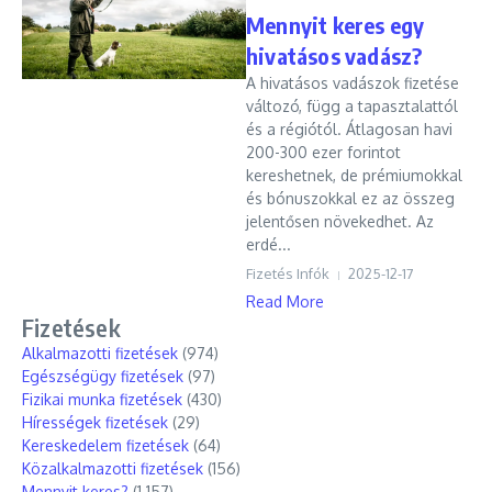
Mennyit keres egy
hivatásos vadász?
A hivatásos vadászok fizetése
változó, függ a tapasztalattól
és a régiótól. Átlagosan havi
200-300 ezer forintot
kereshetnek, de prémiumokkal
és bónuszokkal ez az összeg
jelentősen növekedhet. Az
erdé...
Fizetés Infók
2025-12-17
Read More
Fizetések
Alkalmazotti fizetések
(974)
Egészségügy fizetések
(97)
Fizikai munka fizetések
(430)
Hírességek fizetések
(29)
Kereskedelem fizetések
(64)
Közalkalmazotti fizetések
(156)
Mennyit keres?
(1 157)