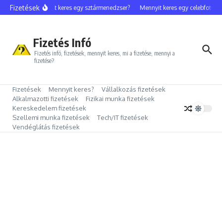
Ugrás a tartalomhoz
Fizetések
Mennyit keres egy sztármenedzser?
Mennyit keres egy celebfotós?
Fizetés Infó
Fizetés infó, fizetések, mennyit keres, mi a fizetése, mennyi a
fizetése?
Fizetések
Mennyit keres?
Vállalkozás fizetések
Alkalmazotti fizetések
Fizikai munka fizetések
Kereskedelem fizetések
Szellemi munka fizetések
Tech/IT fizetések
Vendéglátás fizetések