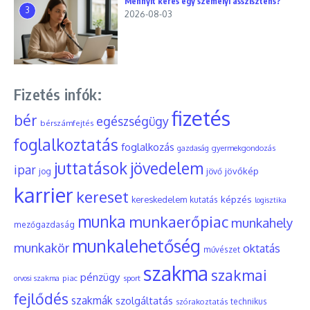
Mennyit keres egy személyi asszisztens?
3
2026-08-03
Fizetés infók:
fizetés
bér
egészségügy
bérszámfejtés
foglalkoztatás
foglalkozás
gyermekgondozás
gazdaság
juttatások
jövedelem
ipar
jövőkép
jog
jövő
karrier
kereset
képzés
kereskedelem
kutatás
logisztika
munka
munkaerőpiac
munkahely
mezőgazdaság
munkalehetőség
munkakör
oktatás
művészet
szakma
szakmai
pénzügy
piac
orvosi szakma
sport
fejlődés
szakmák
szolgáltatás
szórakoztatás
technikus