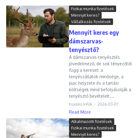
Fizikai munka fizetések
Mennyit keres?
Vállalkozás fizetések
Mennyit keres egy
dámszarvas-
tenyésztő?
A dámszarvas-tenyésztés
jövedelmező, de sok tényezőtől
függ a kereset: a
tenyészállatok minősége, a
piac helyzete és a tartási
költségek mind befolyásolják a
tenyésztő bevételeit....
Fizetés Infók
2026-03-07
Read More
Alkalmazotti fizetések
Fizikai munka fizetések
Mennyit keres?