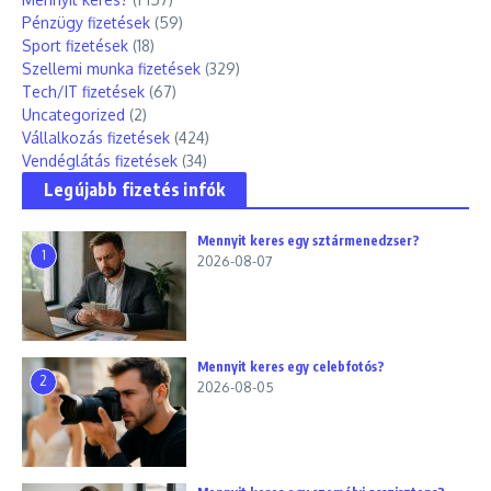
Pénzügy fizetések
(59)
Sport fizetések
(18)
Szellemi munka fizetések
(329)
Tech/IT fizetések
(67)
Uncategorized
(2)
Vállalkozás fizetések
(424)
Vendéglátás fizetések
(34)
Legújabb fizetés infók
Mennyit keres egy sztármenedzser?
1
2026-08-07
Mennyit keres egy celebfotós?
2
2026-08-05