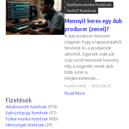
Szellemi munka fizetések
Tech/IT fizetések
Mennyit keres egy dub
producer (zenei)?
A dub producer keresete
nagyban függ a tapasztalattól,
hírnévtől és a produkciók
sikerétől. Egyesek csak pár
száz eurót keresnek havonta,
míg a nagyobb nevek akár
több ezret is
megkereshetnek....
Fizetés Infók
2026-04-23
Read More
Fizetések
Alkalmazotti fizetések
(974)
Egészségügy fizetések
(97)
Fizikai munka fizetések
(430)
Hírességek fizetések
(29)