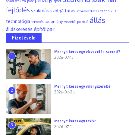
pénzügy
piac
orvosi szakma
sport
fejlődés
szakmák
szolgáltatás
szórakoztatás
technikus
állás
technológia
tudomány
tervezés
vezetői pozíció
építőipar
álláskeresés
Fizetések:
Mennyit keres egy vízvezeték-szerelő?
1
2026-07-13
Mennyit keres egy villanyszerelő?
2
2026-07-25
Mennyit keres egy taxis?
3
2026-07-11