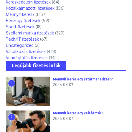
Kereskedelem fizetések
(64)
Közalkalmazotti fizetések
(156)
Mennyit keres?
(1 157)
Pénzügy fizetések
(59)
Sport fizetések
(18)
Szellemi munka fizetések
(329)
Tech/IT fizetések
(67)
Uncategorized
(2)
Vállalkozás fizetések
(424)
Vendéglátás fizetések
(34)
Legújabb fizetés infók
Mennyit keres egy sztármenedzser?
1
2026-08-07
Mennyit keres egy celebfotós?
2
2026-08-05