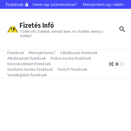
Ugrás a tartalomhoz
Fizetések
Mennyit keres egy sztármenedzser?
Mennyit keres egy celebfotós?
Fizetés Infó
Fizetés infó, fizetések, mennyit keres, mi a fizetése, mennyi a
fizetése?
Fizetések
Mennyit keres?
Vállalkozás fizetések
Alkalmazotti fizetések
Fizikai munka fizetések
Kereskedelem fizetések
Szellemi munka fizetések
Tech/IT fizetések
Vendéglátás fizetések