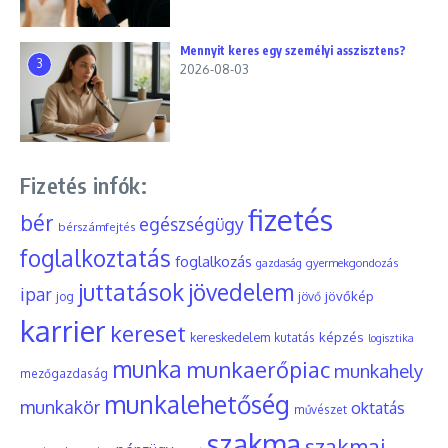
Mennyit keres egy személyi asszisztens?
3
2026-08-03
Fizetés infók:
fizetés
bér
egészségügy
bérszámfejtés
foglalkoztatás
foglalkozás
gyermekgondozás
gazdaság
juttatások
jövedelem
ipar
jövőkép
jog
jövő
karrier
kereset
képzés
kereskedelem
kutatás
logisztika
munka
munkaerőpiac
munkahely
mezőgazdaság
munkalehetőség
munkakör
oktatás
művészet
szakma
szakmai