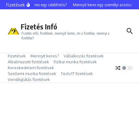
Ugrás a tartalomhoz
Fizetések
Mennyit keres egy celebfotós?
Mennyit keres egy személyi asszisztens?
Fizetés Infó
Fizetés infó, fizetések, mennyit keres, mi a fizetése, mennyi a
fizetése?
Fizetések
Mennyit keres?
Vállalkozás fizetések
Alkalmazotti fizetések
Fizikai munka fizetések
Kereskedelem fizetések
Szellemi munka fizetések
Tech/IT fizetések
Vendéglátás fizetések