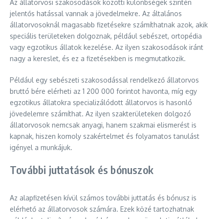
Az állatorvosi szakosodások közötti különbségek szintén
jelentős hatással vannak a jövedelmekre. Az általános
állatorvosoknál magasabb fizetésekre számíthatnak azok, akik
speciális területeken dolgoznak, például sebészet, ortopédia
vagy egzotikus állatok kezelése. Az ilyen szakosodások iránt
nagy a kereslet, és ez a fizetésekben is megmutatkozik.
Például egy sebészeti szakosodással rendelkező állatorvos
bruttó bére elérheti az 1 200 000 forintot havonta, míg egy
egzotikus állatokra specializálódott állatorvos is hasonló
jövedelemre számíthat. Az ilyen szakterületeken dolgozó
állatorvosok nemcsak anyagi, hanem szakmai elismerést is
kapnak, hiszen komoly szakértelmet és folyamatos tanulást
igényel a munkájuk.
További juttatások és bónuszok
Az alapfizetésen kívül számos további juttatás és bónusz is
elérhető az állatorvosok számára. Ezek közé tartozhatnak