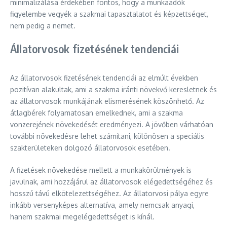
minimalizálása érdekében fontos, hogy a munkaadók
figyelembe vegyék a szakmai tapasztalatot és képzettséget,
nem pedig a nemet.
Állatorvosok fizetésének tendenciái
Az állatorvosok fizetésének tendenciái az elmúlt években
pozitívan alakultak, ami a szakma iránti növekvő keresletnek és
az állatorvosok munkájának elismerésének köszönhető. Az
átlagbérek folyamatosan emelkednek, ami a szakma
vonzerejének növekedését eredményezi. A jövőben várhatóan
további növekedésre lehet számítani, különösen a speciális
szakterületeken dolgozó állatorvosok esetében.
A fizetések növekedése mellett a munkakörülmények is
javulnak, ami hozzájárul az állatorvosok elégedettségéhez és
hosszú távú elkötelezettségéhez. Az állatorvosi pálya egyre
inkább versenyképes alternatíva, amely nemcsak anyagi,
hanem szakmai megelégedettséget is kínál.