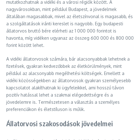
mutatkozhatnak a vidéki és a városi régiók között. A
nagyvárosokban, mint például Budapest, a jövedelmek
általában magasabbak, mivel az életszínvonal is magasabb, és
a szolgáltatások iránti kereslet is nagyobb. Egy budapesti
állatorvos bruttó bére elérheti az 1 000 000 forintot is
havonta, míg vidéken ugyanaz az összeg 600 000 és 800 000
forint között lehet.
A vidéki állatorvosok számára, bár alacsonyabbak lehetnek a
fizetések, gyakran kedvezőbbek az életkörülmények, mint
például az alacsonyabb megélhetési költségek. Emellett a
vidéki közösségekben az állatorvosok gyakran személyesebb
kapcsolatot alakíthatnak ki ügyfeleikkel, ami hosszú távon
pozitív hatással lehet a szakmai elégedettségre és a
jövedelemre is. Természetesen a választás a személyes
preferenciákon és életstíluson is múlik.
Állatorvosi szakosodások jövedelmei