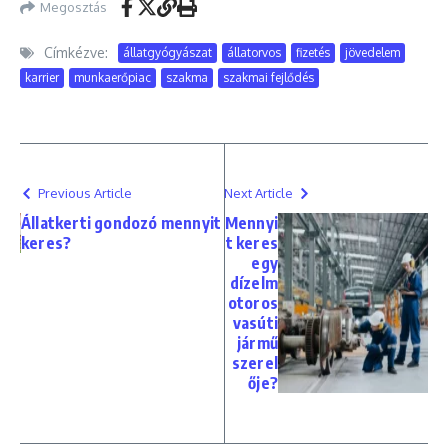
Megosztás
Címkézve:
állatgyógyászat
állatorvos
fizetés
jövedelem
karrier
munkaerőpiac
szakma
szakmai fejlődés
Previous Article
Next Article
Állatkerti gondozó mennyit
Mennyi
keres?
t keres
egy
dízelm
otoros
vasúti
jármű
szerel
ője?