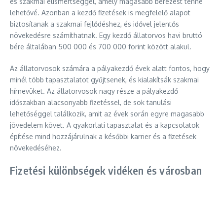
és szakmai elismertséggel, amely magasabb bérezést tenne
lehetővé. Azonban a kezdő fizetések is megfelelő alapot
biztosítanak a szakmai fejlődéshez, és idővel jelentős
növekedésre számíthatnak. Egy kezdő állatorvos havi bruttó
bére általában 500 000 és 700 000 forint között alakul.
Az állatorvosok számára a pályakezdő évek alatt fontos, hogy
minél több tapasztalatot gyűjtsenek, és kialakítsák szakmai
hírnevüket. Az állatorvosok nagy része a pályakezdő
időszakban alacsonyabb fizetéssel, de sok tanulási
lehetőséggel találkozik, amit az évek során egyre magasabb
jövedelem követ. A gyakorlati tapasztalat és a kapcsolatok
építése mind hozzájárulnak a későbbi karrier és a fizetések
növekedéséhez.
Fizetési különbségek vidéken és városban