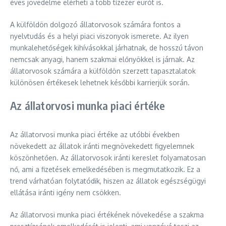
éves jövedelme elérheti a több tízezer eurót is.
A külföldön dolgozó állatorvosok számára fontos a
nyelvtudás és a helyi piaci viszonyok ismerete. Az ilyen
munkalehetőségek kihívásokkal járhatnak, de hosszú távon
nemcsak anyagi, hanem szakmai előnyökkel is járnak. Az
állatorvosok számára a külföldön szerzett tapasztalatok
különösen értékesek lehetnek későbbi karrierjük során.
Az állatorvosi munka piaci értéke
Az állatorvosi munka piaci értéke az utóbbi években
növekedett az állatok iránti megnövekedett figyelemnek
köszönhetően. Az állatorvosok iránti kereslet folyamatosan
nő, ami a fizetések emelkedésében is megmutatkozik. Ez a
trend várhatóan folytatódik, hiszen az állatok egészségügyi
ellátása iránti igény nem csökken.
Az állatorvosi munka piaci értékének növekedése a szakma