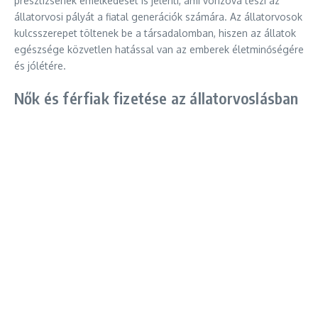
presztízsének emelkedését is jelenti, ami vonzóvá teszi az
állatorvosi pályát a fiatal generációk számára. Az állatorvosok
kulcsszerepet töltenek be a társadalomban, hiszen az állatok
egészsége közvetlen hatással van az emberek életminőségére
és jólétére.
Nők és férfiak fizetése az állatorvoslásban