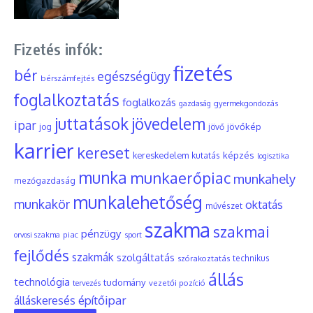
Fizetés infók:
fizetés
bér
egészségügy
bérszámfejtés
foglalkoztatás
foglalkozás
gyermekgondozás
gazdaság
juttatások
jövedelem
ipar
jövőkép
jog
jövő
karrier
kereset
képzés
kereskedelem
kutatás
logisztika
munka
munkaerőpiac
munkahely
mezőgazdaság
munkalehetőség
munkakör
oktatás
művészet
szakma
szakmai
pénzügy
piac
orvosi szakma
sport
fejlődés
szakmák
szolgáltatás
szórakoztatás
technikus
állás
technológia
tudomány
tervezés
vezetői pozíció
építőipar
álláskeresés