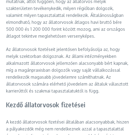
mutatnak, attól függően, hogy az állatorvos melyik
szakterületen tevékenykedik, milyen régióban dolgozik,
valamint milyen tapasztalattal rendelkezik. Általánosságban
elmondható, hogy az állatorvosok átlagos havi bruttó bére
500 000 és 1 200 000 forint között mozog, ami az országos
átlagot tekintve meglehetősen versenyképes.
Az állatorvosok fizetéseit jelentősen befolyásolja az, hogy
melyik szektorban dolgoznak. Az állami intézményekben
alkalmazott állatorvosok jellemzően alacsonyabb bért kapnak,
míg a magánpraxisban dolgozók vagy saját vállalkozással
rendelkezők magasabb jövedelemre számíthatnak. Az
állatorvosok számára elérhető jövedelem az általuk választott
karrierúttól és szakmai tapasztalatuktól is függ.
Kezdő állatorvosok fizetései
A kezdő állatorvosok fizetései általában alacsonyabbak, hiszen
a pályakezdők még nem rendelkeznek azzal a tapasztalattal