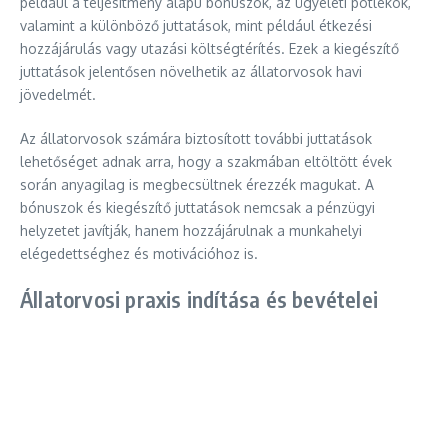
például a teljesítmény alapú bónuszok, az ügyeleti pótlékok,
valamint a különböző juttatások, mint például étkezési
hozzájárulás vagy utazási költségtérítés. Ezek a kiegészítő
juttatások jelentősen növelhetik az állatorvosok havi
jövedelmét.
Az állatorvosok számára biztosított további juttatások
lehetőséget adnak arra, hogy a szakmában eltöltött évek
során anyagilag is megbecsültnek érezzék magukat. A
bónuszok és kiegészítő juttatások nemcsak a pénzügyi
helyzetet javítják, hanem hozzájárulnak a munkahelyi
elégedettséghez és motivációhoz is.
Állatorvosi praxis indítása és bevételei