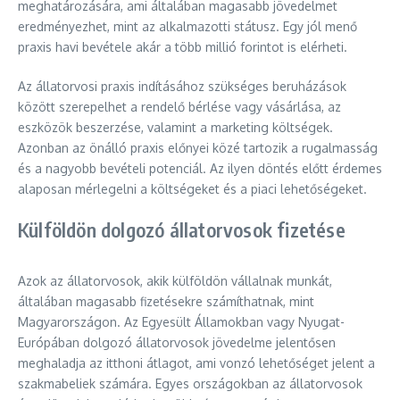
meghatározására, ami általában magasabb jövedelmet
eredményezhet, mint az alkalmazotti státusz. Egy jól menő
praxis havi bevétele akár a több millió forintot is elérheti.
Az állatorvosi praxis indításához szükséges beruházások
között szerepelhet a rendelő bérlése vagy vásárlása, az
eszközök beszerzése, valamint a marketing költségek.
Azonban az önálló praxis előnyei közé tartozik a rugalmasság
és a nagyobb bevételi potenciál. Az ilyen döntés előtt érdemes
alaposan mérlegelni a költségeket és a piaci lehetőségeket.
Külföldön dolgozó állatorvosok fizetése
Azok az állatorvosok, akik külföldön vállalnak munkát,
általában magasabb fizetésekre számíthatnak, mint
Magyarországon. Az Egyesült Államokban vagy Nyugat-
Európában dolgozó állatorvosok jövedelme jelentősen
meghaladja az itthoni átlagot, ami vonzó lehetőséget jelent a
szakmabeliek számára. Egyes országokban az állatorvosok