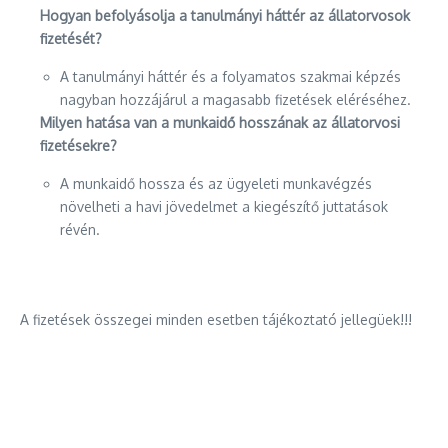
Hogyan befolyásolja a tanulmányi háttér az állatorvosok
fizetését?
A tanulmányi háttér és a folyamatos szakmai képzés
nagyban hozzájárul a magasabb fizetések eléréséhez.
Milyen hatása van a munkaidő hosszának az állatorvosi
fizetésekre?
A munkaidő hossza és az ügyeleti munkavégzés
növelheti a havi jövedelmet a kiegészítő juttatások
révén.
A fizetések összegei minden esetben tájékoztató jellegüek!!!