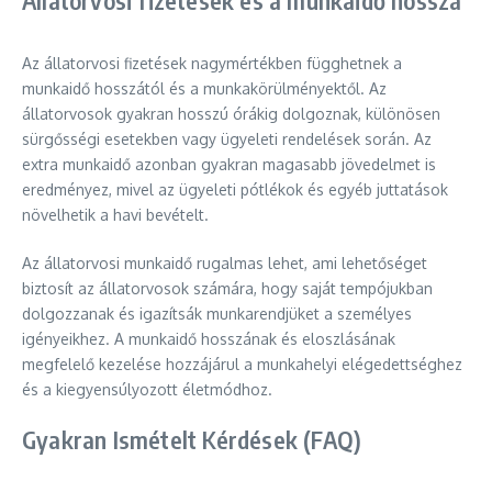
Állatorvosi fizetések és a munkaidő hossza
Az állatorvosi fizetések nagymértékben függhetnek a
munkaidő hosszától és a munkakörülményektől. Az
állatorvosok gyakran hosszú órákig dolgoznak, különösen
sürgősségi esetekben vagy ügyeleti rendelések során. Az
extra munkaidő azonban gyakran magasabb jövedelmet is
eredményez, mivel az ügyeleti pótlékok és egyéb juttatások
növelhetik a havi bevételt.
Az állatorvosi munkaidő rugalmas lehet, ami lehetőséget
biztosít az állatorvosok számára, hogy saját tempójukban
dolgozzanak és igazítsák munkarendjüket a személyes
igényeikhez. A munkaidő hosszának és eloszlásának
megfelelő kezelése hozzájárul a munkahelyi elégedettséghez
és a kiegyensúlyozott életmódhoz.
Gyakran Ismételt Kérdések (FAQ)