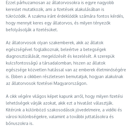
Ezzel párhuzamosan az állatorvosokra is egyre nagyobb
kereslet mutatkozik, ami a fizetések alakulásában is
tükröződik. A szakma iránt érdeklődők számára fontos kérdés,
hogy mennyit keres egy állatorvos, és milyen tényezők
befolyásolják a fizetésüket.
Az állatorvosok olyan szakemberek, akik az állatok
egészségével foglalkoznak, beleértve a betegségek
diagnosztizálását, megelőzését és kezelését. A szerepük
kulcsfontosságú a társadalomban, hiszen az állatok
egészsége közvetlen hatással van az emberek életminőségére
is. Ebben a cikkben részletesen bemutatjuk, hogyan alakulnak
az állatorvosok fizetései Magyarországon.
A cikk végére világos képet kapunk arról, hogy milyen fizetési
lehetőségek várják azokat, akik ezt a hivatást választják.
Kitérünk a különböző szakosodások jövedelmeire, a vidéki és
városi különbségekre, valamint a további juttatásokra és
bónuszokra is.