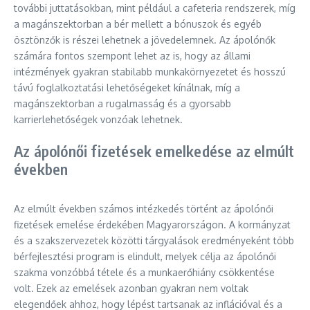
további juttatásokban, mint például a cafeteria rendszerek, míg
a magánszektorban a bér mellett a bónuszok és egyéb
ösztönzők is részei lehetnek a jövedelemnek. Az ápolónők
számára fontos szempont lehet az is, hogy az állami
intézmények gyakran stabilabb munkakörnyezetet és hosszú
távú foglalkoztatási lehetőségeket kínálnak, míg a
magánszektorban a rugalmasság és a gyorsabb
karrierlehetőségek vonzóak lehetnek.
Az ápolónői fizetések emelkedése az elmúlt
években
Az elmúlt években számos intézkedés történt az ápolónői
fizetések emelése érdekében Magyarországon. A kormányzat
és a szakszervezetek közötti tárgyalások eredményeként több
bérfejlesztési program is elindult, melyek célja az ápolónői
szakma vonzóbbá tétele és a munkaerőhiány csökkentése
volt. Ezek az emelések azonban gyakran nem voltak
elegendőek ahhoz, hogy lépést tartsanak az inflációval és a