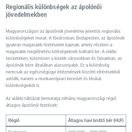
Regionális különbségek az ápolónői
jövedelmekben
Magyarországon az ápolónők jövedelme jelentős regionális
különbségeket mutat. A fővárosban, Budapesten, az ápolónők
gyakran magasabb fizetéseket kapnak, amely részben a
magasabb megélhetési költségeknek tudható be. A vidéki
területeken, különösen a kisebb városokban és falvakban, az
ápolónők bére általában alacsonyabb. Ez a különbség
nemcsak az egészségügyi intézmények közötti eltérésekből
adódik, hanem a munkaerőpiaci kereslet és kínálat
különbségeiből is.
Az alábbi táblázat bemutatja néhány magyarországi régió
átlagos ápolónői fizetéseit:
Régió
Átlagos havi bruttó bér (HUF)