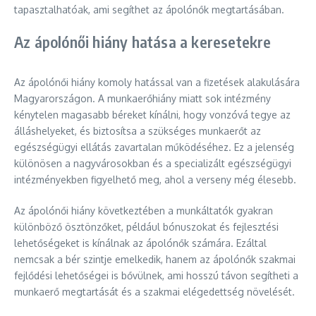
tapasztalhatóak, ami segíthet az ápolónők megtartásában.
Az ápolónői hiány hatása a keresetekre
Az ápolónői hiány komoly hatással van a fizetések alakulására
Magyarországon. A munkaerőhiány miatt sok intézmény
kénytelen magasabb béreket kínálni, hogy vonzóvá tegye az
álláshelyeket, és biztosítsa a szükséges munkaerőt az
egészségügyi ellátás zavartalan működéséhez. Ez a jelenség
különösen a nagyvárosokban és a specializált egészségügyi
intézményekben figyelhető meg, ahol a verseny még élesebb.
Az ápolónői hiány következtében a munkáltatók gyakran
különböző ösztönzőket, például bónuszokat és fejlesztési
lehetőségeket is kínálnak az ápolónők számára. Ezáltal
nemcsak a bér szintje emelkedik, hanem az ápolónők szakmai
fejlődési lehetőségei is bővülnek, ami hosszú távon segítheti a
munkaerő megtartását és a szakmai elégedettség növelését.