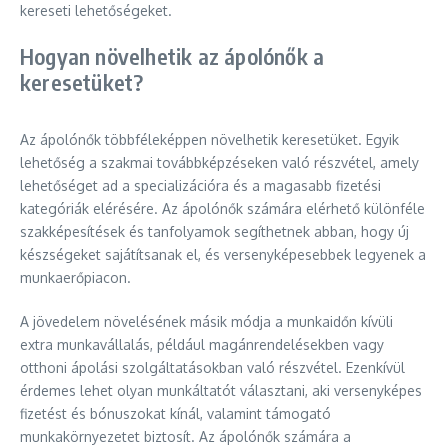
kereseti lehetőségeket.
Hogyan növelhetik az ápolónők a
keresetüket?
Az ápolónők többféleképpen növelhetik keresetüket. Egyik
lehetőség a szakmai továbbképzéseken való részvétel, amely
lehetőséget ad a specializációra és a magasabb fizetési
kategóriák elérésére. Az ápolónők számára elérhető különféle
szakképesítések és tanfolyamok segíthetnek abban, hogy új
készségeket sajátítsanak el, és versenyképesebbek legyenek a
munkaerőpiacon.
A jövedelem növelésének másik módja a munkaidőn kívüli
extra munkavállalás, például magánrendelésekben vagy
otthoni ápolási szolgáltatásokban való részvétel. Ezenkívül
érdemes lehet olyan munkáltatót választani, aki versenyképes
fizetést és bónuszokat kínál, valamint támogató
munkakörnyezetet biztosít. Az ápolónők számára a