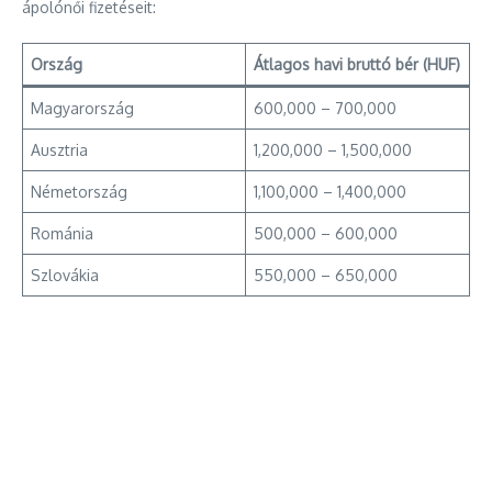
ápolónői fizetéseit:
Ország
Átlagos havi bruttó bér (HUF)
Magyarország
600,000 – 700,000
Ausztria
1,200,000 – 1,500,000
Németország
1,100,000 – 1,400,000
Románia
500,000 – 600,000
Szlovákia
550,000 – 650,000