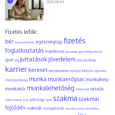
3
2026-08-03
Fizetés infók:
fizetés
bér
egészségügy
bérszámfejtés
foglalkoztatás
foglalkozás
gyermekgondozás
gazdaság
juttatások
jövedelem
ipar
jövőkép
jog
jövő
karrier
kereset
képzés
kereskedelem
kutatás
logisztika
munka
munkaerőpiac
munkahely
mezőgazdaság
munkalehetőség
munkakör
oktatás
művészet
szakma
szakmai
pénzügy
piac
orvosi szakma
sport
fejlődés
szakmák
szolgáltatás
szórakoztatás
technikus