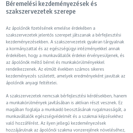
Béremelési kezdeményezések és
szakszervezetek szerepe
Az ápolónők fizetésének emelése érdekében a
szakszervezetek jelentős szerepet játszanak a bérfejlesztési
kezdeményezésekben. A szakszervezetek gyakran tárgyalnak
a kormányzattal és az egészségügyi intézményekkel annak
érdekében, hogy a munkavállalók érdekei érvényesüljenek, és
az ápolónők méltó bérrel és munkakörülményekkel
rendelkezzenek. Az elmúlt években számos sikeres
kezdeményezés született, amelyek eredményeként javultak az
ápolónők anyagi feltételei.
A szakszervezetek nemcsak bérfejlesztési kérdésekben, hanem
a munkakörülmények javításában is aktívan részt vesznek. Ez
magában foglalja a munkaidő beosztásának rugalmasságát, a
munkavállalók egészségvédelmét és a szakmai képzésekhez
való hozzáférést. Az ilyen jellegű kezdeményezések
hozzájárulnak az ápolónői szakma vonzerejének növeléséhez,