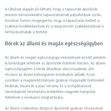
A táblázat alapján jól látható, hogy a tapasztalt ápolónők
jelentős bérnövekedést tapasztalhatnak pályafutásuk során.
Azonban fontos megjegyezni, hogy a tapasztalat mellett a
szakmai továbbképzések és a megszerzett szakképesítések is
befolyásolhatják a fizetést.
Bérek az állami és magán egészségügyben
Az állami és magán egészségügyi intézmények között jelentős
különbségek lehetnek az ápolónők fizetését illetően. Az állami
egészségügyben a bérek általában alacsonyabbak, ami
részben az állami költségvetés korlátaiból adódik. Ezzel
szemben a magánintézmények gyakran magasabb fizetéseket
kínálnak, hiszen itt a piaci verseny és a szolgáltatások
minőségének fenntartása érdekében nagyobb hangsúlyt
fektetnek a munkaerő megtartására.
Az állami szektorban dolgozó ápolónők gyakran részesülnek