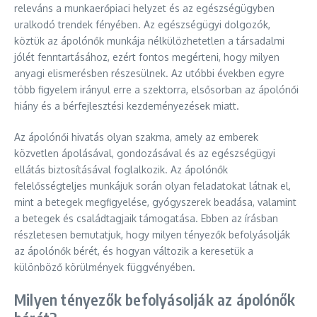
releváns a munkaerőpiaci helyzet és az egészségügyben
uralkodó trendek fényében. Az egészségügyi dolgozók,
köztük az ápolónők munkája nélkülözhetetlen a társadalmi
jólét fenntartásához, ezért fontos megérteni, hogy milyen
anyagi elismerésben részesülnek. Az utóbbi években egyre
több figyelem irányul erre a szektorra, elsősorban az ápolónői
hiány és a bérfejlesztési kezdeményezések miatt.
Az ápolónői hivatás olyan szakma, amely az emberek
közvetlen ápolásával, gondozásával és az egészségügyi
ellátás biztosításával foglalkozik. Az ápolónők
felelősségteljes munkájuk során olyan feladatokat látnak el,
mint a betegek megfigyelése, gyógyszerek beadása, valamint
a betegek és családtagjaik támogatása. Ebben az írásban
részletesen bemutatjuk, hogy milyen tényezők befolyásolják
az ápolónők bérét, és hogyan változik a keresetük a
különböző körülmények függvényében.
Milyen tényezők befolyásolják az ápolónők