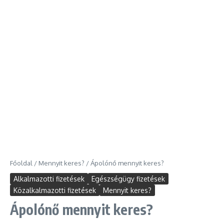
Főoldal
/
Mennyit keres?
/
Ápolónő mennyit keres?
Alkalmazotti fizetések
Egészségügy fizetések
Közalkalmazotti fizetések
Mennyit keres?
Ápolónő mennyit keres?