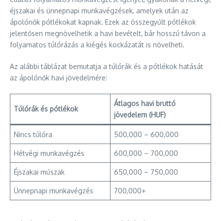
éjszakai és ünnepnapi munkavégzések, amelyek után az
ápolónők pótlékokat kapnak. Ezek az összegyűlt pótlékok
jelentősen megnövelhetik a havi bevételt, bár hosszú távon a
folyamatos túlórázás a kiégés kockázatát is növelheti.
Az alábbi táblázat bemutatja a túlórák és a pótlékok hatását
az ápolónők havi jövedelmére:
Átlagos havi bruttó
Túlórák és pótlékok
jövedelem (HUF)
Nincs túlóra
500,000 – 600,000
Hétvégi munkavégzés
600,000 – 700,000
Éjszakai műszak
650,000 – 750,000
Ünnepnapi munkavégzés
700,000+