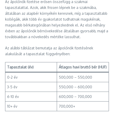
Az ápolónők fizetése erősen összefügg a szakmai
tapasztalattal. Azok, akik frissen lépnek be a szakmába,
általában az alapbér környékén keresnek, míg a tapasztaltabb
kollégáik, akik több év gyakorlatot tudhatnak magukénak,
magasabb bérkategóriában helyezkednek el. Az első néhány
évben az ápolónők bérnövekedése általában gyorsabb, majd a
továbbiakban a növekedés mértéke lassulhat.
Az alábbi táblázat bemutatja az ápolónők fizetésének
alakulását a tapasztalat függvényében:
Tapasztalat (év)
Átlagos havi bruttó bér (HUF)
0-2 év
500,000 – 550,000
3-5 év
550,000 – 600,000
6-10 év
600,000 – 700,000
10+ év
700,000+