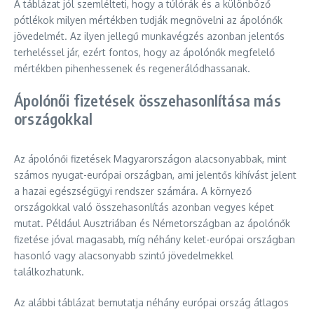
A táblázat jól szemlélteti, hogy a túlórák és a különböző
pótlékok milyen mértékben tudják megnövelni az ápolónők
jövedelmét. Az ilyen jellegű munkavégzés azonban jelentős
terheléssel jár, ezért fontos, hogy az ápolónők megfelelő
mértékben pihenhessenek és regenerálódhassanak.
Ápolónői fizetések összehasonlítása más
országokkal
Az ápolónői fizetések Magyarországon alacsonyabbak, mint
számos nyugat-európai országban, ami jelentős kihívást jelent
a hazai egészségügyi rendszer számára. A környező
országokkal való összehasonlítás azonban vegyes képet
mutat. Például Ausztriában és Németországban az ápolónők
fizetése jóval magasabb, míg néhány kelet-európai országban
hasonló vagy alacsonyabb szintű jövedelmekkel
találkozhatunk.
Az alábbi táblázat bemutatja néhány európai ország átlagos