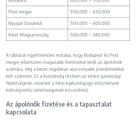
Budapest
600,000 – 700,000
Pest megye
550,000 – 650,000
Nyugat-Dunántúl
500,000 – 600,000
Kelet-Magyarország
500,000 – 580,000
A táblázat egyértelműen mutatja, hogy Budapest és Pest
megye jellemzően magasabb fizetéseket kínál az ápolónők
számára, míg a keleti régiókban alacsonyabb jövedelmekkel
kell számolni. Ez a különbség részben az eltérő gazdasági
fejlettségnek, valamint a helyi egészségügyi intézmények
költségvetési lehetőségeinek köszönhető.
Az ápolónők fizetése és a tapasztalat
kapcsolata