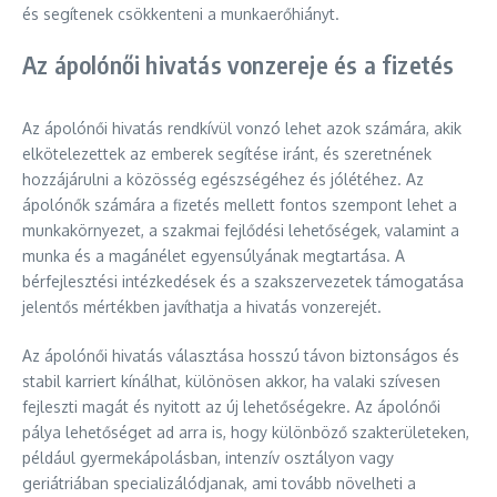
és segítenek csökkenteni a munkaerőhiányt.
Az ápolónői hivatás vonzereje és a fizetés
Az ápolónői hivatás rendkívül vonzó lehet azok számára, akik
elkötelezettek az emberek segítése iránt, és szeretnének
hozzájárulni a közösség egészségéhez és jólétéhez. Az
ápolónők számára a fizetés mellett fontos szempont lehet a
munkakörnyezet, a szakmai fejlődési lehetőségek, valamint a
munka és a magánélet egyensúlyának megtartása. A
bérfejlesztési intézkedések és a szakszervezetek támogatása
jelentős mértékben javíthatja a hivatás vonzerejét.
Az ápolónői hivatás választása hosszú távon biztonságos és
stabil karriert kínálhat, különösen akkor, ha valaki szívesen
fejleszti magát és nyitott az új lehetőségekre. Az ápolónői
pálya lehetőséget ad arra is, hogy különböző szakterületeken,
például gyermekápolásban, intenzív osztályon vagy
geriátriában specializálódjanak, ami tovább növelheti a