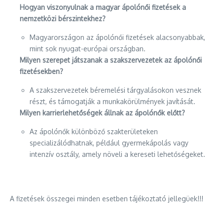
Hogyan viszonyulnak a magyar ápolónői fizetések a
nemzetközi bérszintekhez?
Magyarországon az ápolónői fizetések alacsonyabbak,
mint sok nyugat-európai országban.
Milyen szerepet játszanak a szakszervezetek az ápolónői
fizetésekben?
A szakszervezetek béremelési tárgyalásokon vesznek
részt, és támogatják a munkakörülmények javítását.
Milyen karrierlehetőségek állnak az ápolónők előtt?
Az ápolónők különböző szakterületeken
specializálódhatnak, például gyermekápolás vagy
intenzív osztály, amely növeli a kereseti lehetőségeket.
A fizetések összegei minden esetben tájékoztató jellegüek!!!