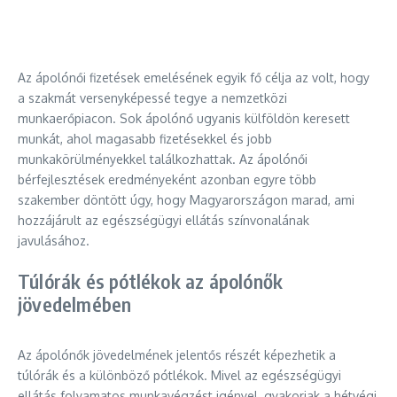
Az ápolónői fizetések emelésének egyik fő célja az volt, hogy
a szakmát versenyképessé tegye a nemzetközi
munkaerőpiacon. Sok ápolónő ugyanis külföldön keresett
munkát, ahol magasabb fizetésekkel és jobb
munkakörülményekkel találkozhattak. Az ápolónői
bérfejlesztések eredményeként azonban egyre több
szakember döntött úgy, hogy Magyarországon marad, ami
hozzájárult az egészségügyi ellátás színvonalának
javulásához.
Túlórák és pótlékok az ápolónők
jövedelmében
Az ápolónők jövedelmének jelentős részét képezhetik a
túlórák és a különböző pótlékok. Mivel az egészségügyi
ellátás folyamatos munkavégzést igényel, gyakoriak a hétvégi,