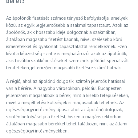
bérét?
Az ápolónők fizetését számos tényező befolyásolja, amelyek
közül az egyik legjelentősebb a szakmai tapasztalat. Azok az
ápolónők, akik hosszabb ideje dolgoznak a szakmában,
általában magasabb fizetést kapnak, mivel szélesebb körű
ismeretekkel és gyakorlati tapasztalattal rendelkeznek. Ezen
kívül a képzettség szintje is meghatározó: azok az ápolónők,
akik további szakképesítéseket szereznek, például specializált
területeken, jellemzően magasabb fizetésre számíthatnak.
A régió, ahol az ápolónő dolgozik, szintén jelentős hatással
van a bérére. A nagyobb városokban, például Budapesten,
jellemzően magasabbak a bérek, mint a kisebb településeken,
mivel a megélhetési költségek is magasabbak lehetnek. Az
egészségügyi intézmény típusa, ahol az ápolónő dolgozik,
szintén befolyásolja a fizetést, hiszen a magánszektorban
általában magasabb bérekkel lehet találkozni, mint az állami
egészségügyi intézményekben.