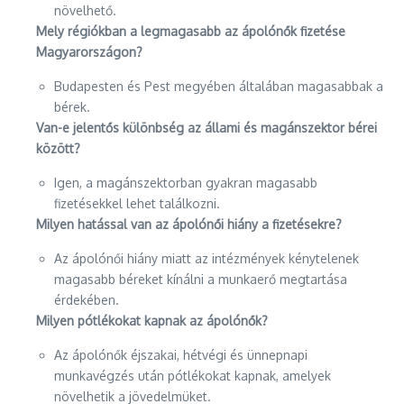
növelhető.
Mely régiókban a legmagasabb az ápolónők fizetése
Magyarországon?
Budapesten és Pest megyében általában magasabbak a
bérek.
Van-e jelentős különbség az állami és magánszektor bérei
között?
Igen, a magánszektorban gyakran magasabb
fizetésekkel lehet találkozni.
Milyen hatással van az ápolónői hiány a fizetésekre?
Az ápolónői hiány miatt az intézmények kénytelenek
magasabb béreket kínálni a munkaerő megtartása
érdekében.
Milyen pótlékokat kapnak az ápolónők?
Az ápolónők éjszakai, hétvégi és ünnepnapi
munkavégzés után pótlékokat kapnak, amelyek
növelhetik a jövedelmüket.