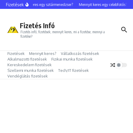
Ugrás a tartalomhoz
Fizetések
Mennyit keres egy sztármenedzser?
Mennyit keres egy celebfotós?
Me
Fizetés Infó
Fizetés infó, fizetések, mennyit keres, mi a fizetése, mennyi a
fizetése?
Fizetések
Mennyit keres?
Vállalkozás fizetések
Alkalmazotti fizetések
Fizikai munka fizetések
Kereskedelem fizetések
Szellemi munka fizetések
Tech/IT fizetések
Vendéglátás fizetések