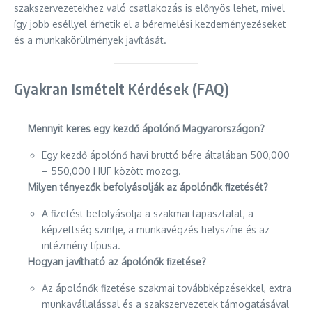
szakszervezetekhez való csatlakozás is előnyös lehet, mivel
így jobb eséllyel érhetik el a béremelési kezdeményezéseket
és a munkakörülmények javítását.
Gyakran Ismételt Kérdések (FAQ)
Mennyit keres egy kezdő ápolónő Magyarországon?
Egy kezdő ápolónő havi bruttó bére általában 500,000
– 550,000 HUF között mozog.
Milyen tényezők befolyásolják az ápolónők fizetését?
A fizetést befolyásolja a szakmai tapasztalat, a
képzettség szintje, a munkavégzés helyszíne és az
intézmény típusa.
Hogyan javítható az ápolónők fizetése?
Az ápolónők fizetése szakmai továbbképzésekkel, extra
munkavállalással és a szakszervezetek támogatásával