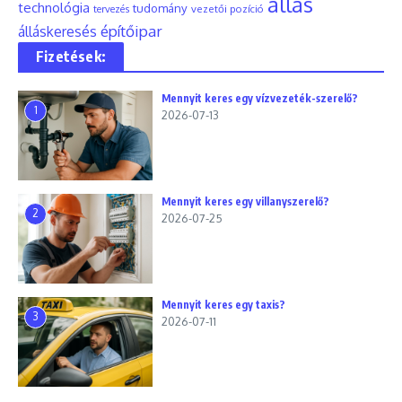
állás
technológia
tudomány
tervezés
vezetői pozíció
építőipar
álláskeresés
Fizetések:
Mennyit keres egy vízvezeték-szerelő?
1
2026-07-13
Mennyit keres egy villanyszerelő?
2
2026-07-25
Mennyit keres egy taxis?
3
2026-07-11