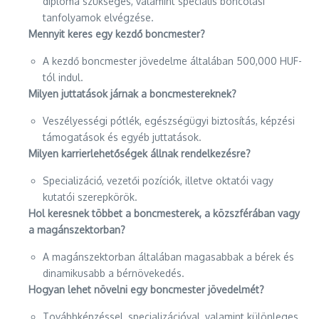
diploma szükséges, valamint speciális boncolási
tanfolyamok elvégzése.
Mennyit keres egy kezdő boncmester?
A kezdő boncmester jövedelme általában 500,000 HUF-
tól indul.
Milyen juttatások járnak a boncmestereknek?
Veszélyességi pótlék, egészségügyi biztosítás, képzési
támogatások és egyéb juttatások.
Milyen karrierlehetőségek állnak rendelkezésre?
Specializáció, vezetői pozíciók, illetve oktatói vagy
kutatói szerepkörök.
Hol keresnek többet a boncmesterek, a közszférában vagy
a magánszektorban?
A magánszektorban általában magasabbak a bérek és
dinamikusabb a bérnövekedés.
Hogyan lehet növelni egy boncmester jövedelmét?
Továbbképzéssel, specializációval, valamint különleges