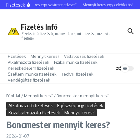
Ugrás a tartalomhoz
Fizetések
Mennyit keres egy sztármenedzser?
Mennyit keres egy celebfotós?
Me
Fizetés Infó
Fizetés infó, fizetések, mennyit keres, mi a fizetése, mennyi a
fizetése?
Fizetések
Mennyit keres?
Vállalkozás fizetések
Alkalmazotti fizetések
Fizikai munka fizetések
Kereskedelem fizetések
Szellemi munka fizetések
Tech/IT fizetések
Vendéglátás fizetések
Főoldal
/
Mennyit keres?
/
Boncmester mennyit keres?
Alkalmazotti fizetések
Egészségügy fizetések
Közalkalmazotti fizetések
Mennyit keres?
Boncmester mennyit keres?
2026-01-07