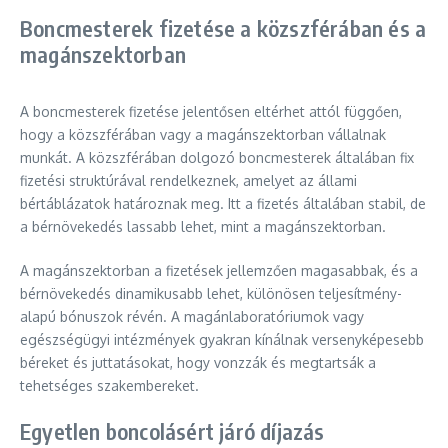
Boncmesterek fizetése a közszférában és a
magánszektorban
A boncmesterek fizetése jelentősen eltérhet attól függően,
hogy a közszférában vagy a magánszektorban vállalnak
munkát. A közszférában dolgozó boncmesterek általában fix
fizetési struktúrával rendelkeznek, amelyet az állami
bértáblázatok határoznak meg. Itt a fizetés általában stabil, de
a bérnövekedés lassabb lehet, mint a magánszektorban.
A magánszektorban a fizetések jellemzően magasabbak, és a
bérnövekedés dinamikusabb lehet, különösen teljesítmény-
alapú bónuszok révén. A magánlaboratóriumok vagy
egészségügyi intézmények gyakran kínálnak versenyképesebb
béreket és juttatásokat, hogy vonzzák és megtartsák a
tehetséges szakembereket.
Egyetlen boncolásért járó díjazás