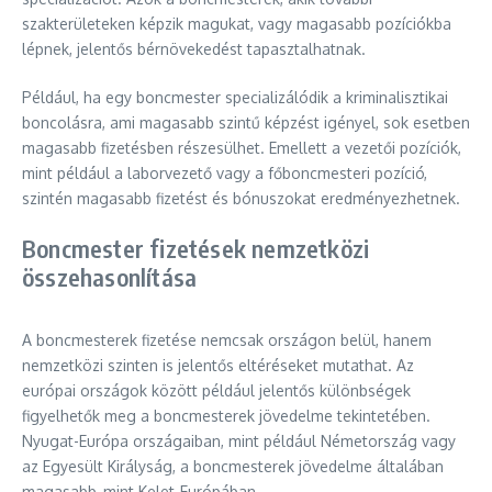
szakterületeken képzik magukat, vagy magasabb pozíciókba
lépnek, jelentős bérnövekedést tapasztalhatnak.
Például, ha egy boncmester specializálódik a kriminalisztikai
boncolásra, ami magasabb szintű képzést igényel, sok esetben
magasabb fizetésben részesülhet. Emellett a vezetői pozíciók,
mint például a laborvezető vagy a főboncmesteri pozíció,
szintén magasabb fizetést és bónuszokat eredményezhetnek.
Boncmester fizetések nemzetközi
összehasonlítása
A boncmesterek fizetése nemcsak országon belül, hanem
nemzetközi szinten is jelentős eltéréseket mutathat. Az
európai országok között például jelentős különbségek
figyelhetők meg a boncmesterek jövedelme tekintetében.
Nyugat-Európa országaiban, mint például Németország vagy
az Egyesült Királyság, a boncmesterek jövedelme általában
magasabb, mint Kelet-Európában.