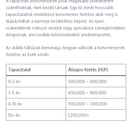
A tapasztalt boncmesterek jóval magasabb jövedelemre
számíthatnak, mint kezdő társaik. Egy tíz évnél hosszabb
tapasztalattal rendelkező boncmester fizetése akár meg is
duplázódhat a karrierje kezdetéhez képest. Az ilyen
szakemberek sokszor vezetői vagy specialista szerepkörökben
dolgoznak, ami további bérnövekedést eredményezhet.
Az alábbi táblázat bemutatja, hogyan változik a boncmesterek
fizetése az évek során:
Tapasztalat
Átlagos fizetés (HUF)
0-2 év
500,000 – 600,000
3-5 év
650,000 – 800,000
6-10 év
900,000 – 1,100,000
10+ év
1,200,000+