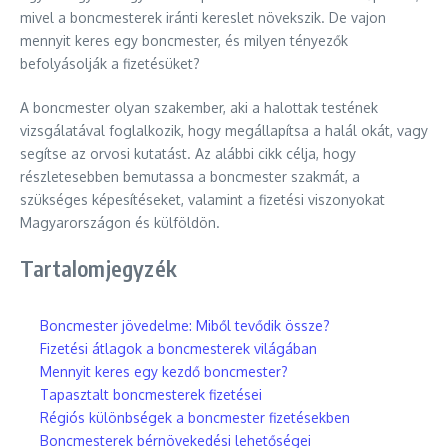
mivel a boncmesterek iránti kereslet növekszik. De vajon
mennyit keres egy boncmester, és milyen tényezők
befolyásolják a fizetésüket?
A boncmester olyan szakember, aki a halottak testének
vizsgálatával foglalkozik, hogy megállapítsa a halál okát, vagy
segítse az orvosi kutatást. Az alábbi cikk célja, hogy
részletesebben bemutassa a boncmester szakmát, a
szükséges képesítéseket, valamint a fizetési viszonyokat
Magyarországon és külföldön.
Tartalomjegyzék
Boncmester jövedelme: Miből tevődik össze?
Fizetési átlagok a boncmesterek világában
Mennyit keres egy kezdő boncmester?
Tapasztalt boncmesterek fizetései
Régiós különbségek a boncmester fizetésekben
Boncmesterek bérnövekedési lehetőségei