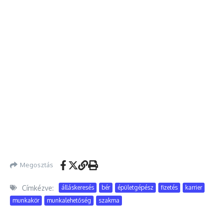
Megosztás
Címkézve:
álláskeresés
bér
épületgépész
fizetés
karrier
munkakör
munkalehetőség
szakma