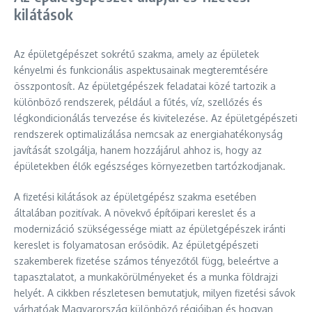
kilátások
Az épületgépészet sokrétű szakma, amely az épületek
kényelmi és funkcionális aspektusainak megteremtésére
összpontosít. Az épületgépészek feladatai közé tartozik a
különböző rendszerek, például a fűtés, víz, szellőzés és
légkondicionálás tervezése és kivitelezése. Az épületgépészeti
rendszerek optimalizálása nemcsak az energiahatékonyság
javítását szolgálja, hanem hozzájárul ahhoz is, hogy az
épületekben élők egészséges környezetben tartózkodjanak.
A fizetési kilátások az épületgépész szakma esetében
általában pozitívak. A növekvő építőipari kereslet és a
modernizáció szükségessége miatt az épületgépészek iránti
kereslet is folyamatosan erősödik. Az épületgépészeti
szakemberek fizetése számos tényezőtől függ, beleértve a
tapasztalatot, a munkakörülményeket és a munka földrajzi
helyét. A cikkben részletesen bemutatjuk, milyen fizetési sávok
várhatóak Magyarország különböző régióiban és hogyan