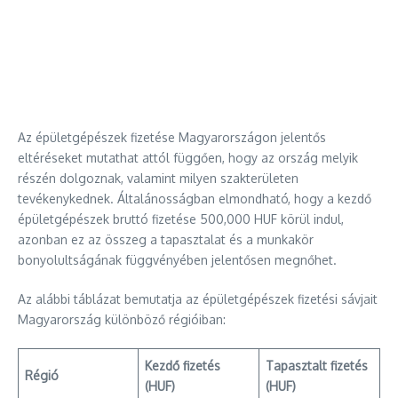
Az épületgépészek fizetése Magyarországon jelentős
eltéréseket mutathat attól függően, hogy az ország melyik
részén dolgoznak, valamint milyen szakterületen
tevékenykednek. Általánosságban elmondható, hogy a kezdő
épületgépészek bruttó fizetése 500,000 HUF körül indul,
azonban ez az összeg a tapasztalat és a munkakör
bonyolultságának függvényében jelentősen megnőhet.
Az alábbi táblázat bemutatja az épületgépészek fizetési sávjait
Magyarország különböző régióiban:
Kezdő fizetés
Tapasztalt fizetés
Régió
(HUF)
(HUF)