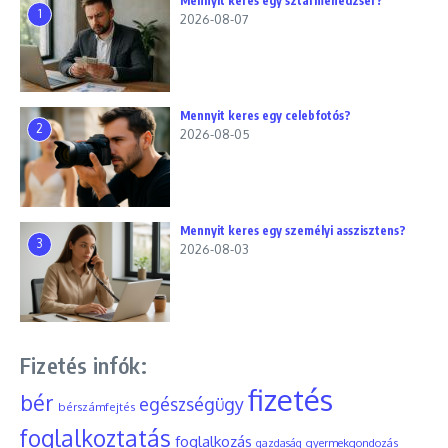
Mennyit keres egy sztármenedzser?
1
2026-08-07
Mennyit keres egy celebfotós?
2
2026-08-05
Mennyit keres egy személyi asszisztens?
3
2026-08-03
Fizetés infók:
fizetés
bér
egészségügy
bérszámfejtés
foglalkoztatás
foglalkozás
gyermekgondozás
gazdaság