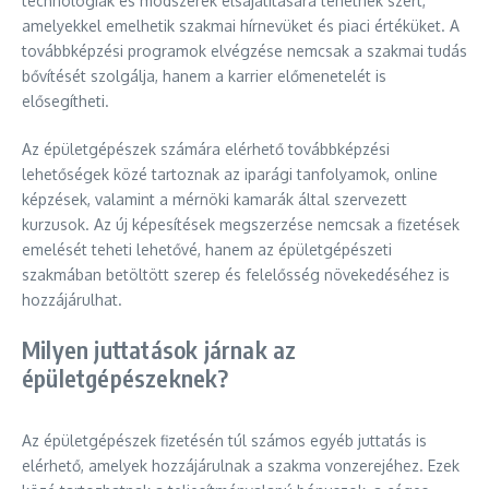
technológiák és módszerek elsajátítására tehetnek szert,
amelyekkel emelhetik szakmai hírnevüket és piaci értéküket. A
továbbképzési programok elvégzése nemcsak a szakmai tudás
bővítését szolgálja, hanem a karrier előmenetelét is
elősegítheti.
Az épületgépészek számára elérhető továbbképzési
lehetőségek közé tartoznak az iparági tanfolyamok, online
képzések, valamint a mérnöki kamarák által szervezett
kurzusok. Az új képesítések megszerzése nemcsak a fizetések
emelését teheti lehetővé, hanem az épületgépészeti
szakmában betöltött szerep és felelősség növekedéséhez is
hozzájárulhat.
Milyen juttatások járnak az
épületgépészeknek?
Az épületgépészek fizetésén túl számos egyéb juttatás is
elérhető, amelyek hozzájárulnak a szakma vonzerejéhez. Ezek