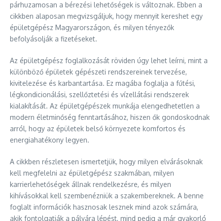
párhuzamosan a bérezési lehetőségek is változnak. Ebben a
cikkben alaposan megvizsgáljuk, hogy mennyit kereshet egy
épületgépész Magyarországon, és milyen tényezők
befolyásolják a fizetéseket.
Az épületgépész foglalkozását röviden úgy lehet leírni, mint a
különböző épületek gépészeti rendszereinek tervezése,
kivitelezése és karbantartása. Ez magába foglalja a fűtési,
légkondicionálási, szellőztetési és vízellátási rendszerek
kialakítását. Az épületgépészek munkája elengedhetetlen a
modern életminőség fenntartásához, hiszen ők gondoskodnak
arról, hogy az épületek belső környezete komfortos és
energiahatékony legyen.
A cikkben részletesen ismertetjük, hogy milyen elvárásoknak
kell megfelelni az épületgépész szakmában, milyen
karrierlehetőségek állnak rendelkezésre, és milyen
kihívásokkal kell szembenézniük a szakembereknek. A benne
foglalt információk hasznosak lesznek mind azok számára,
akik fontolgatják a pályára lépést, mind pedig a már gyakorló