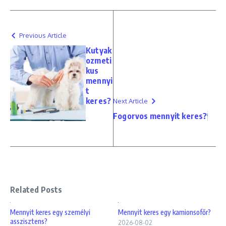
Previous Article
Kutyak
ozmeti
kus
mennyi
t
keres?
Next Article
Fogorvos mennyit keres?
Related Posts
Mennyit keres egy személyi
Mennyit keres egy kamionsofőr?
asszisztens?
2026-08-02