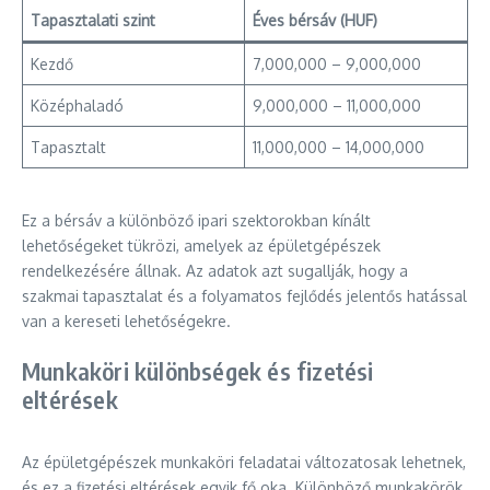
Tapasztalati szint
Éves bérsáv (HUF)
Kezdő
7,000,000 – 9,000,000
Középhaladó
9,000,000 – 11,000,000
Tapasztalt
11,000,000 – 14,000,000
Ez a bérsáv a különböző ipari szektorokban kínált
lehetőségeket tükrözi, amelyek az épületgépészek
rendelkezésére állnak. Az adatok azt sugallják, hogy a
szakmai tapasztalat és a folyamatos fejlődés jelentős hatással
van a kereseti lehetőségekre.
Munkaköri különbségek és fizetési
eltérések
Az épületgépészek munkaköri feladatai változatosak lehetnek,
és ez a fizetési eltérések egyik fő oka. Különböző munkakörök