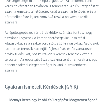
szükségessége miatt az épületgépész szakemberek iránti
kereslet várhatóan továbbra is fennmarad. Az épületgépészeti
szakma emellett lehetőséget kínál a szakmai fejlődésre és a
béremelkedésre is, ami vonzóvá teszi a pályaválasztók
számára.
Az épületgépészet iránt érdeklődők számára fontos, hogy
tisztában legyenek a karrierlehetőségekkel, a fizetési
kilátásokkal és a szakterület előtt álló kihívásokkal. Azok, akik
tudatosan tervezik karrierjük fejlesztését és folyamatosan
bővítik tudásukat, hosszú távon sikeresek lehetnek ezen a
területen. Az épületgépészeti szakma tehát nemcsak anyagi,
hanem szakmai elégedettséget is kínál a szakemberek
számára.
Gyakran Ismételt Kérdések (GYIK)
Mennyit keres egy kezdő épületgépész Magyarországon?