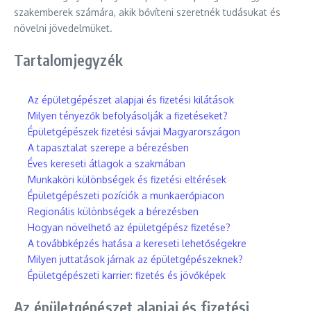
szakemberek számára, akik bővíteni szeretnék tudásukat és
növelni jövedelmüket.
Tartalomjegyzék
Az épületgépészet alapjai és fizetési kilátások
Milyen tényezők befolyásolják a fizetéseket?
Épületgépészek fizetési sávjai Magyarországon
A tapasztalat szerepe a bérezésben
Éves kereseti átlagok a szakmában
Munkaköri különbségek és fizetési eltérések
Épületgépészeti pozíciók a munkaerőpiacon
Regionális különbségek a bérezésben
Hogyan növelhető az épületgépész fizetése?
A továbbképzés hatása a kereseti lehetőségekre
Milyen juttatások járnak az épületgépészeknek?
Épületgépészeti karrier: fizetés és jövőképek
Az épületgépészet alapjai és fizetési