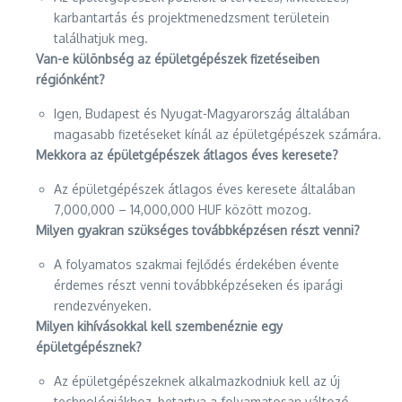
karbantartás és projektmenedzsment területein
találhatjuk meg.
Van-e különbség az épületgépészek fizetéseiben
régiónként?
Igen, Budapest és Nyugat-Magyarország általában
magasabb fizetéseket kínál az épületgépészek számára.
Mekkora az épületgépészek átlagos éves keresete?
Az épületgépészek átlagos éves keresete általában
7,000,000 – 14,000,000 HUF között mozog.
Milyen gyakran szükséges továbbképzésen részt venni?
A folyamatos szakmai fejlődés érdekében évente
érdemes részt venni továbbképzéseken és iparági
rendezvényeken.
Milyen kihívásokkal kell szembenéznie egy
épületgépésznek?
Az épületgépészeknek alkalmazkodniuk kell az új
technológiákhoz, betartva a folyamatosan változó