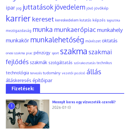
juttatások
jövedelem
ipar
jövőkép
jog
jövő
karrier
kereset
képzés
kereskedelem
kutatás
logisztika
munka
munkaerőpiac
munkahely
mezőgazdaság
munkalehetőség
munkakör
oktatás
művészet
szakma
szakmai
pénzügy
piac
orvosi szakma
sport
fejlődés
szakmák
szolgáltatás
szórakoztatás
technikus
állás
technológia
tudomány
tervezés
vezetői pozíció
építőipar
álláskeresés
Fizetések:
Mennyit keres egy vízvezeték-szerelő?
1
2026-07-13