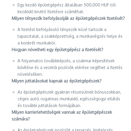
Egy kezdő épületgépész általában 500,000 HUF-tól
kezdődő bruttó fizetésre számíthat.
Milyen tényezők befolyásolják az épületgépészek fizetését?
A fizetést befolyásoló tényezők közé tartozik a
tapasztalat, a szakképzettség, a munkavégzés helye és
a konkrét munkakör.
Hogyan növelheti egy épületgépész a fizetését?
A folyamatos továbbképzés, a szakmai képesítések
bővítése és a vezetői pozíciók elérése segíthet a fizetés
növelésében.
Milyen juttatásokat kapnak az épületgépészek?
Az épületgépészek gyakran részesülnek bónuszokban,
céges autó, rugalmas munkaidő, egészségügyi ellátás
és további juttatások formájában.
Milyen karrierlehetőségek vannak az épületgépészek
számára?
Az épületgépészek pozícióit a tervezés, kivitelezés,