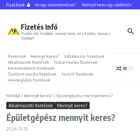
Ugrás a tartalomhoz
Fizetések
Mennyit keres egy sztármenedzser?
Mennyit keres egy celebfotós?
Me
Fizetés Infó
Fizetés infó, fizetések, mennyit keres, mi a fizetése, mennyi a
fizetése?
Fizetések
Mennyit keres?
Vállalkozás fizetések
Alkalmazotti fizetések
Fizikai munka fizetések
Kereskedelem fizetések
Szellemi munka fizetések
Tech/IT fizetések
Vendéglátás fizetések
Főoldal
/
Mennyit keres?
/
Épületgépész mennyit keres?
Alkalmazotti fizetések
Mennyit keres?
Épületgépész mennyit keres?
2026-01-10