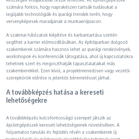
számára fontos, hogy naprakészen tartsák tudásukat a
legújabb technológiák és iparági trendek terén, hogy
versenyképesek maradjanak a munkaerőpiacon.
A szakmai hálózatok kiépítése és karbantartása szintén
segíthet a karrier előmozdításában. Az építőiparban dolgozó
szakemberek számára hasznos lehet az iparági rendezvények,
workshopok és konferenciák látogatása, ahol új kapcsolatokra
tehetnek szert és megoszthatják tapasztalataikat más
szakemberekkel. Ezen kívül, a projektmenedzseri vagy vezetői
szerepkörök elérése is jelentős béremeléssel járhat.
A továbbképzés hatása a kereseti
lehetőségekre
A továbbképzés kulcsfontosságú szerepet játszik az
épületgépészek kereseti lehetőségeinek növelésében. A
folyamatos tanulás és fejlődés révén a szakemberek új