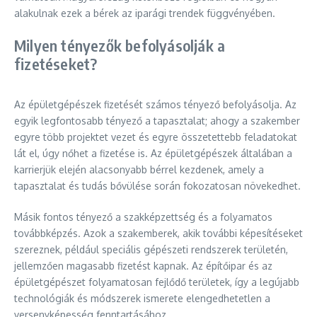
alakulnak ezek a bérek az iparági trendek függvényében.
Milyen tényezők befolyásolják a
fizetéseket?
Az épületgépészek fizetését számos tényező befolyásolja. Az
egyik legfontosabb tényező a tapasztalat; ahogy a szakember
egyre több projektet vezet és egyre összetettebb feladatokat
lát el, úgy nőhet a fizetése is. Az épületgépészek általában a
karrierjük elején alacsonyabb bérrel kezdenek, amely a
tapasztalat és tudás bővülése során fokozatosan növekedhet.
Másik fontos tényező a szakképzettség és a folyamatos
továbbképzés. Azok a szakemberek, akik további képesítéseket
szereznek, például speciális gépészeti rendszerek területén,
jellemzően magasabb fizetést kapnak. Az építőipar és az
épületgépészet folyamatosan fejlődő területek, így a legújabb
technológiák és módszerek ismerete elengedhetetlen a
versenyképesség fenntartásához.