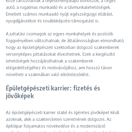
közé tartozhatnak a teljesítményalapú bónuszok, a céges
autó, a rugalmas munkaidő és a távmunkalehetőségek.
Emellett számos munkaadó nyújt egészségügyi ellátást,
nyugdíjjárulékot és továbbképzési támogatást is.
A juttatási csomagok az egyes munkahelyek és pozíciók
függvényében változhatnak, de általánosságban elmondható,
hogy az épületgépészeti szektorban dolgozó szakemberek
versenyképes juttatásokat élvezhetnek. Ezek a kiegészítő
lehetőségek hozzájárulhatnak a szakemberek
elégedettségéhez és motivációjához, ami hosszú távon
növelheti a szakmában való elköteleződést.
Épületgépészeti karrier: fizetés és
jövőképek
Az épületgépészeti karrier stabil és ígéretes jövőképet kínál
azoknak, akik a szakterületen szeretnének dolgozni. Az
építőipar folyamatos növekedése és a modernizáció