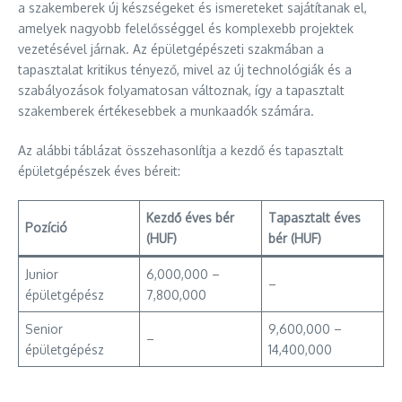
a szakemberek új készségeket és ismereteket sajátítanak el,
amelyek nagyobb felelősséggel és komplexebb projektek
vezetésével járnak. Az épületgépészeti szakmában a
tapasztalat kritikus tényező, mivel az új technológiák és a
szabályozások folyamatosan változnak, így a tapasztalt
szakemberek értékesebbek a munkaadók számára.
Az alábbi táblázat összehasonlítja a kezdő és tapasztalt
épületgépészek éves béreit:
Kezdő éves bér
Tapasztalt éves
Pozíció
(HUF)
bér (HUF)
Junior
6,000,000 –
–
épületgépész
7,800,000
Senior
9,600,000 –
–
épületgépész
14,400,000