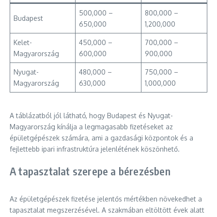
500,000 –
800,000 –
Budapest
650,000
1,200,000
Kelet-
450,000 –
700,000 –
Magyarország
600,000
900,000
Nyugat-
480,000 –
750,000 –
Magyarország
630,000
1,000,000
A táblázatból jól látható, hogy Budapest és Nyugat-
Magyarország kínálja a legmagasabb fizetéseket az
épületgépészek számára, ami a gazdasági központok és a
fejlettebb ipari infrastruktúra jelenlétének köszönhető.
A tapasztalat szerepe a bérezésben
Az épületgépészek fizetése jelentős mértékben növekedhet a
tapasztalat megszerzésével. A szakmában eltöltött évek alatt