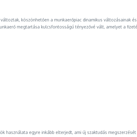
yba változtak, köszönhetően a munkaerőpiac dinamikus változásainak é
kaerő megtartása kulcsfontosságú tényezővé vált, amelyet a fizeté
zök használata egyre inkább elterjedt, ami új szaktudás megszerzésé