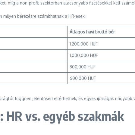
t, míg a non-profit szektorban alacsonyabb fizetésekkel kell számol
n milyen bérezésre számíthatnak a HR-esek:
Átlagos havi bruttó bér
1,200,000 HUF
1,000,000 HUF
800,000 HUF
600,000 HUF
torágtól függően jelentősen eltérhetnek, és egyes iparágak nagyobb 
a: HR vs. egyéb szakmák