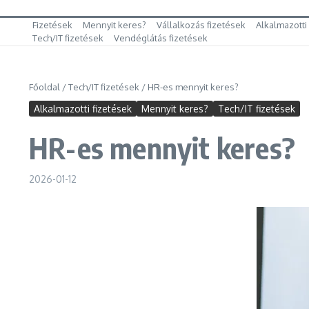
Fizetések
Mennyit keres?
Vállalkozás fizetések
Alkalmazotti
Tech/IT fizetések
Vendéglátás fizetések
Főoldal
/
Tech/IT fizetések
/
HR-es mennyit keres?
Alkalmazotti fizetések
Mennyit keres?
Tech/IT fizetések
HR-es mennyit keres?
2026-01-12