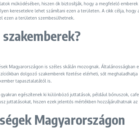
atok működésében, hiszen ők biztosítják, hogy a megfelelő emberek ke
yen keresetekre lehet számítani ezen a területen. A cikk célja, hogy
kel ezen a területen szembesülhetnek.
R szakemberek?
zetések Magyarországon is széles skálán mozognak. Általánosságban
zíciókban dolgozó szakemberek fizetése elérheti, sőt meghaladhatja a
kember tapasztalatától is.
t gyakran egészítenek ki különböző juttatások, például bónuszok, caf
sz juttatásokat, hiszen ezek jelentős mértékben hozzájárulhatnak az
bségek Magyarországon