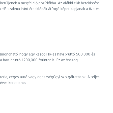
rüljenek a megfelelő pozíciókba. Az alábbi cikk betekintést
 a HR szakma iránt érdeklődők átfogó képet kapjanak a fizetési
 elmondható, hogy egy kezdő HR-es havi bruttó 500,000 és
 havi bruttó 1,200,000 forintot is. Ez az összeg
eteria, céges autó vagy egészségügyi szolgáltatások. A teljes
 éves keresethez.