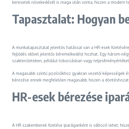
keresetek növekedését is maga után vonta, hiszen a modern te
Tapasztalat: Hogyan bef
A munkatapasztalat jelentős hatással van a HR-esek fizetésér
fejlődés idővel jelentős béremelkedést hozhat. Egy három-nég
szakterületeken, például toborzásban vagy teljesítményértéke
A magasabb szintű pozíciókhoz gyakran vezetői képességek é
bérezése ennek megfelelően magasabb, hiszen a döntéshozatal
HR-esek bérezése ipará
A HR szakemberek fizetése iparáganként is változó lehet, hisz