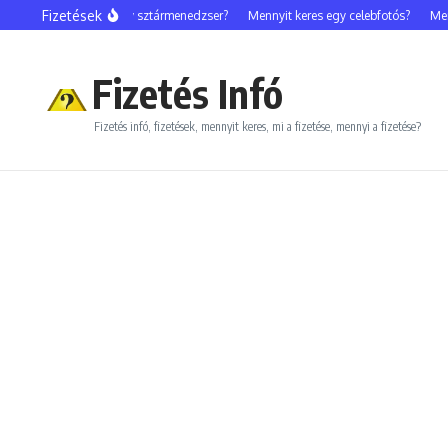
Ugrás a tartalomhoz
Fizetések
Mennyit keres egy sztármenedzser?
Mennyit keres egy celebfotós?
Mennyi
Fizetés Infó
Fizetés infó, fizetések, mennyit keres, mi a fizetése, mennyi a fizetése?