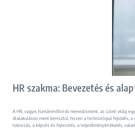
HR szakma: Bevezetés és ala
A HR, vagyis humánerőforrás menedzsment, az üzleti világ eg
átalakuláson ment keresztül, hiszen a technológiai fejlődés, a
toborzás, a képzés és fejlesztés, a teljesítményértékelés, val