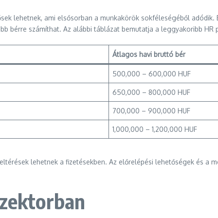
sek lehetnek, ami elsősorban a munkakörök sokféleségéből adódik. E
 bérre számíthat. Az alábbi táblázat bemutatja a leggyakoribb HR po
Átlagos havi bruttó bér
500,000 – 600,000 HUF
650,000 – 800,000 HUF
700,000 – 900,000 HUF
1,000,000 – 1,200,000 HUF
 eltérések lehetnek a fizetésekben. Az előrelépési lehetőségek és a
szektorban