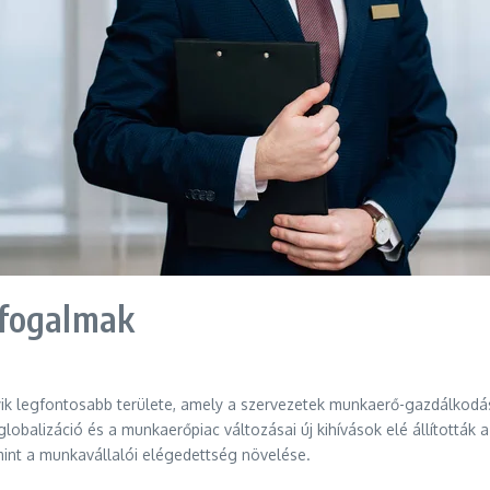
pfogalmak
yik legfontosabb területe, amely a szervezetek munkaerő-gazdálkodás
 globalizáció és a munkaerőpiac változásai új kihívások elé állítottá
amint a munkavállalói elégedettség növelése.