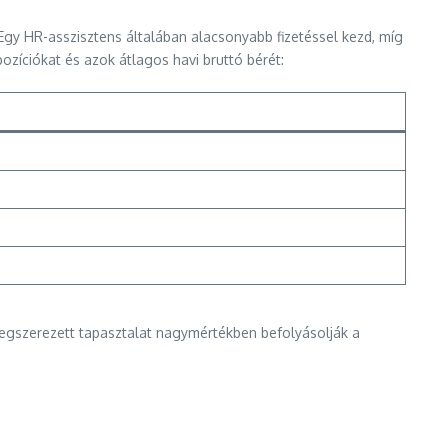
gy HR-asszisztens általában alacsonyabb fizetéssel kezd, míg
zíciókat és azok átlagos havi bruttó bérét:
 megszerezett tapasztalat nagymértékben befolyásolják a