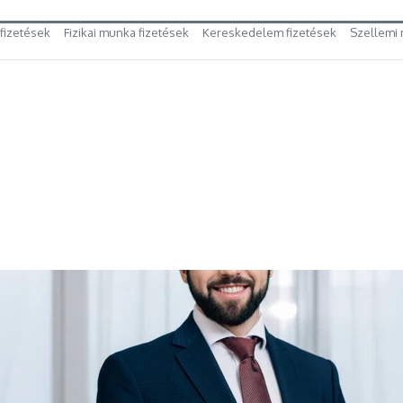
 fizetések
Fizikai munka fizetések
Kereskedelem fizetések
Szellemi 