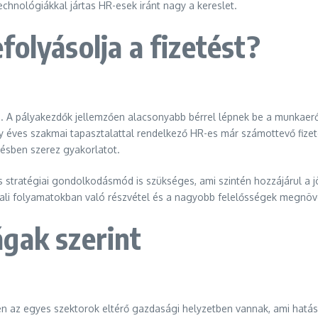
chnológiákkal jártas HR-esek iránt nagy a kereslet.
olyásolja a fizetést?
e. A pályakezdők jellemzően alacsonyabb bérrel lépnek be a munkaer
y éves szakmai tapasztalattal rendelkező HR-es már számottevő fizet
lésben szerez gyakorlatot.
s stratégiai gondolkodásmód is szükséges, ami szintén hozzájárul 
i folyamatokban való részvétel és a nagyobb felelősségek megnöveli
gak szerint
en az egyes szektorok eltérő gazdasági helyzetben vannak, ami hatás