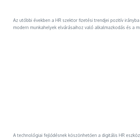
Az utóbbi években a HR szektor fizetési trendjei pozitív irán
modern munkahelyek elvárásaihoz való alkalmazkodás és a mun
A technológiai fejlődésnek köszönhetően a digitális HR eszkö