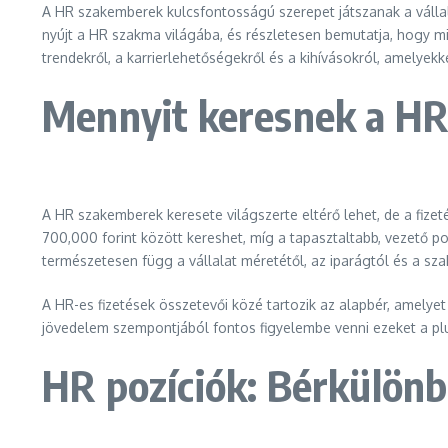
A HR szakemberek kulcsfontosságú szerepet játszanak a vállal
nyújt a HR szakma világába, és részletesen bemutatja, hogy mil
trendekről, a karrierlehetőségekről és a kihívásokról, amelyek
Mennyit keresnek a H
A HR szakemberek keresete világszerte eltérő lehet, de a fi
700,000 forint között kereshet, míg a tapasztaltabb, vezető po
természetesen függ a vállalat méretétől, az iparágtól és a sza
A HR-es fizetések összetevői közé tartozik az alapbér, amelye
jövedelem szempontjából fontos figyelembe venni ezeket a plu
HR pozíciók: Bérkülön