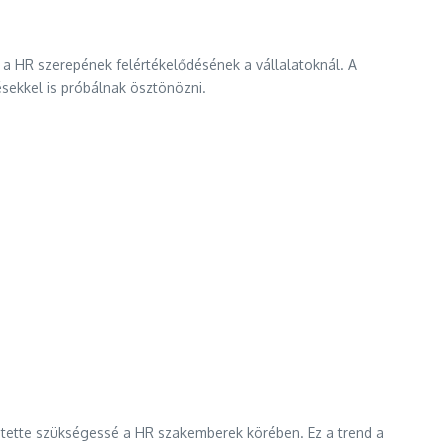
s a HR szerepének felértékelődésének a vállalatoknál. A
sekkel is próbálnak ösztönözni.
t tette szükségessé a HR szakemberek körében. Ez a trend a