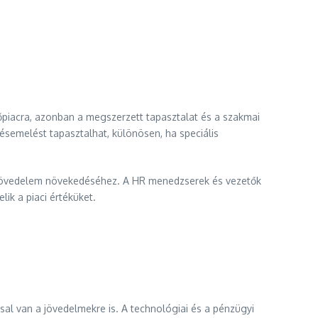
őpiacra, azonban a megszerzett tapasztalat és a szakmai
ésemelést tapasztalhat, különösen, ha speciális
a jövedelem növekedéséhez. A HR menedzserek és vezetők
k a piaci értéküket.
sal van a jövedelmekre is. A technológiai és a pénzügyi