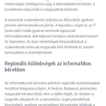
mesterséges intelligencia vagy a kibervédelem területén, a
jövedelmek még ennél is magasabbak lehetnek.
A tapasztalt szakemberek számára az állásváltás gyakran
jelentős bérnövekedéssel járhat. A fejvadász cégek és az IT
tanácsadó irodák gyakran keresnek tapasztalt
informatikusokat, akik képesek komplex rendszereket kezelni
és fejleszteni. Az ilyen lehetőségek kihasználásával a
szakemberek nemcsak magasabb bért érhetnek el, hanem
karrierjükben is előreléphetnek.
Regionális különbségek az informatikus
bérekben
Az informatikusok bérezése jelentős regionális különbségeket
mutathat Magyarországon. A főváros, Budapest, jellemzően
magasabb béreket kínál, mint a vidéki régiók. Ez részben a
nagyobb vállalatok és a nemzetközi cégek jelenlétének
köszönhető, amelyek versenyképes bérszinteket kínálnak a