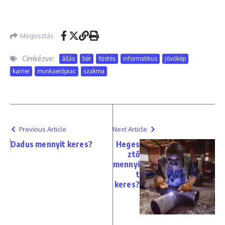
Megosztás
Címkézve:
állás
bér
fizetés
informatikus
jövőkép
karrier
munkaerőpiac
szakma
Previous Article
Next Article
Dadus mennyit keres?
Heges
ztő
mennyi
t
keres?