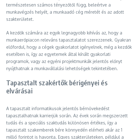
természetesen számos tényezőtől függ, beleértve a
munkavégzés helyét, a munkaadó cég méretét és az adott
szakterületet.
A kezdők számára az egyik legnagyobb kihívás az, hogy a
munkaerőpiacon releváns tapasztalatot szerezzenek. Gyakran
előfordul, hogy a cégek gyakorlatot igényelnek, még a kezdők
esetében is, így az egyetemek által kínált gyakorlati
programok, vagy az egyéni projektmunkák jelentős előnyt
nyújthatnak a munkavállalási lehetőségek tekintetében.
Tapasztalt szakértők bérigényei és
elvárásai
A tapasztalt informatikusok jelentős bérnövekedést
tapasztalhatnak karrierjük során. Az évek során megszerzett
tudás és a speciális szaktudás különösen értékes, így a
tapasztalt szakemberek bére könnyedén elérheti akár az 1
millió forintot is havonta. Egyes szakterületeken, például a