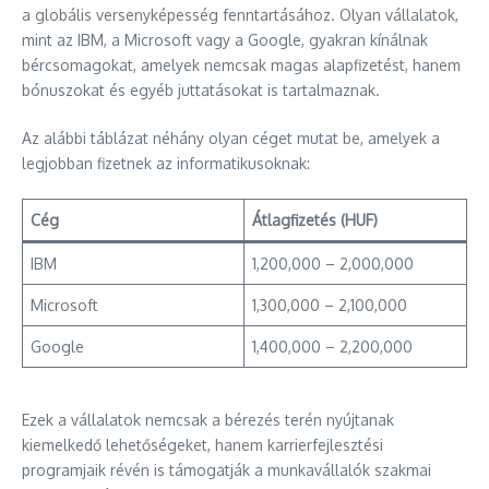
a globális versenyképesség fenntartásához. Olyan vállalatok,
mint az IBM, a Microsoft vagy a Google, gyakran kínálnak
bércsomagokat, amelyek nemcsak magas alapfizetést, hanem
bónuszokat és egyéb juttatásokat is tartalmaznak.
Az alábbi táblázat néhány olyan céget mutat be, amelyek a
legjobban fizetnek az informatikusoknak:
Cég
Átlagfizetés (HUF)
IBM
1,200,000 – 2,000,000
Microsoft
1,300,000 – 2,100,000
Google
1,400,000 – 2,200,000
Ezek a vállalatok nemcsak a bérezés terén nyújtanak
kiemelkedő lehetőségeket, hanem karrierfejlesztési
programjaik révén is támogatják a munkavállalók szakmai