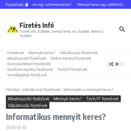
Ugrás a tartalomhoz
Fizetések
Mennyit keres egy sztármenedzser?
Mennyit keres egy celebfotós?
Me
Fizetés Infó
Fizetés infó, fizetések, mennyit keres, mi a fizetése, mennyi a
fizetése?
Fizetések
Mennyit keres?
Vállalkozás fizetések
Alkalmazotti fizetések
Fizikai munka fizetések
Kereskedelem fizetések
Szellemi munka fizetések
Tech/IT fizetések
Vendéglátás fizetések
Főoldal
/
Vállalkozás fizetések
/
Informatikus mennyit keres?
Alkalmazotti fizetések
Mennyit keres?
Tech/IT fizetések
Vállalkozás fizetések
Informatikus mennyit keres?
2026-01-10