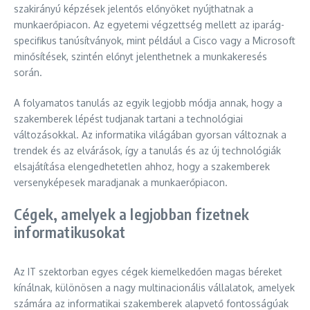
szakirányú képzések jelentős előnyöket nyújthatnak a
munkaerőpiacon. Az egyetemi végzettség mellett az iparág-
specifikus tanúsítványok, mint például a Cisco vagy a Microsoft
minősítések, szintén előnyt jelenthetnek a munkakeresés
során.
A folyamatos tanulás az egyik legjobb módja annak, hogy a
szakemberek lépést tudjanak tartani a technológiai
változásokkal. Az informatika világában gyorsan változnak a
trendek és az elvárások, így a tanulás és az új technológiák
elsajátítása elengedhetetlen ahhoz, hogy a szakemberek
versenyképesek maradjanak a munkaerőpiacon.
Cégek, amelyek a legjobban fizetnek
informatikusokat
Az IT szektorban egyes cégek kiemelkedően magas béreket
kínálnak, különösen a nagy multinacionális vállalatok, amelyek
számára az informatikai szakemberek alapvető fontosságúak