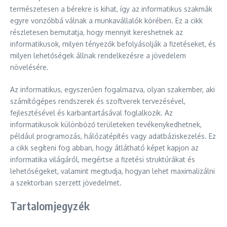
természetesen a bérekre is kihat, így az informatikus szakmák
egyre vonzóbbá válnak a munkavállalók körében. Ez a cikk
részletesen bemutatja, hogy mennyit kereshetnek az
informatikusok, milyen tényezők befolyásolják a fizetéseket, és
milyen lehetőségek állnak rendelkezésre a jövedelem
növelésére.
Az informatikus, egyszerűen fogalmazva, olyan szakember, aki
számítógépes rendszerek és szoftverek tervezésével,
fejlesztésével és karbantartásával foglalkozik. Az
informatikusok különböző területeken tevékenykedhetnek,
például programozás, hálózatépítés vagy adatbáziskezelés. Ez
a cikk segíteni fog abban, hogy átlátható képet kapjon az
informatika világáról, megértse a fizetési struktúrákat és
lehetőségeket, valamint megtudja, hogyan lehet maximalizálni
a szektorban szerzett jövedelmet.
Tartalomjegyzék