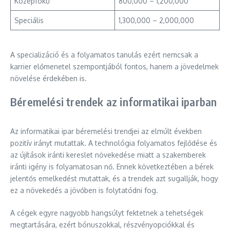
Középfokú
800,000 – 1,200,000
Speciális
1,300,000 – 2,000,000
A specializáció és a folyamatos tanulás ezért nemcsak a
karrier előmenetel szempontjából fontos, hanem a jövedelmek
növelése érdekében is.
Béremelési trendek az informatikai iparban
Az informatikai ipar béremelési trendjei az elmúlt években
pozitív irányt mutattak. A technológia folyamatos fejlődése és
az újítások iránti kereslet növekedése miatt a szakemberek
iránti igény is folyamatosan nő. Ennek következtében a bérek
jelentős emelkedést mutattak, és a trendek azt sugallják, hogy
ez a növekedés a jövőben is folytatódni fog.
A cégek egyre nagyobb hangsúlyt fektetnek a tehetségek
megtartására, ezért bónuszokkal, részvényopciókkal és