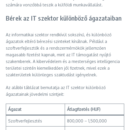
számára vonzóbbá teszik a külföldi munkavállalást.
Bérek az IT szektor különböző ágazataiban
Az informatikai szektor rendkívül sokszínű, és különböző
ágazatok eltérő bérezési szinteket kínálnak. Például a
szoftverfejlesztők és a rendszermérnökök jellemzően
magasabb fizetést kapnak, mint az IT támogatást nyújtó
szakemberek. A kibervédelem és a mesterséges intelligencia
területei szintén kiemelkedően jól fizetnek, mivel ezek a
szakterületek különleges szaktudást igényelnek.
Az alábbi táblázat bemutatja az IT szektor különböző
ágazatainak jövedelmi szintjeit:
Ágazat
Átlagfizetés (HUF)
Szoftverfejlesztés
800,000 – 1,500,000