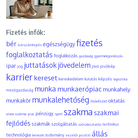
Fizetés infók:
fizetés
bér
egészségügy
bérszámfejtés
foglalkoztatás
foglalkozás
gyermekgondozás
gazdaság
juttatások
jövedelem
ipar
jövőkép
jog
jövő
karrier
kereset
képzés
kereskedelem
kutatás
logisztika
munka
munkaerőpiac
munkahely
mezőgazdaság
munkalehetőség
munkakör
oktatás
művészet
szakma
szakmai
pénzügy
piac
orvosi szakma
sport
fejlődés
szakmák
szolgáltatás
szórakoztatás
technikus
állás
technológia
tudomány
tervezés
vezetői pozíció