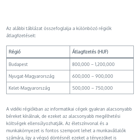
Az alábbi táblázat összefoglalja a különböző régiók
átlagfizetéseit:
Régió
Átlagfizetés (HUF)
Budapest
800,000 – 1,200,000
Nyugat-Magyarország
600,000 – 900,000
Kelet-Magyarország
500,000 – 750,000
A vidéki régiókban az informatikai cégek gyakran alacsonyabb
béreket kínálnak, de ezeket az alacsonyabb megélhetési
költségek ellensúlyozhatják. Az életszínvonal és a
munkakörnyezet is fontos szempont lehet a munkavállalók
számára, így a végső döntésnél ezeket a tényezőket is