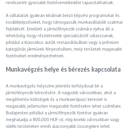
rendszerint gyorsabb fizetésemelkedést tapasztalhatnak.
A vállalatok gyakran kínálnak belső képzési programokat és
továbbképzéseket, hogy támogassák munkavállalóik szakmai
fejlődését. Emellett a járműfényezők számára nyitva áll a
lehetőség, hogy részletesebb specializációt válasszanak,
például a klasszikus autók restaurálásában vagy a prémium
kategóriás járművek fényezésében, mely területek magasabb
fizetéseket eredményezhetnek.
Munkavégzés helye és bérezés kapcsolata
A munkavégzés helyszíne jelentős befolyással bír a
járműfényezők bérezésére. A nagyobb városokban, ahol a
megélhetési költségek és a munkaerőpiaci kereslet is
magasabb, jellemzően magasabb fizetésekre lehet számítani.
Budapesten például a járműfényezők fizetése gyakran
meghaladja a 800,000 HUF-ot, míg kisebb városokban vagy
vidéki területeken ennél alacsonyabb összegekre lehet