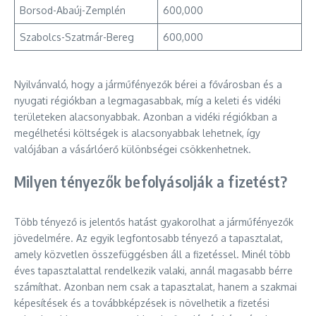
Borsod-Abaúj-Zemplén
600,000
Szabolcs-Szatmár-Bereg
600,000
Nyilvánvaló, hogy a járműfényezők bérei a fővárosban és a
nyugati régiókban a legmagasabbak, míg a keleti és vidéki
területeken alacsonyabbak. Azonban a vidéki régiókban a
megélhetési költségek is alacsonyabbak lehetnek, így
valójában a vásárlóerő különbségei csökkenhetnek.
Milyen tényezők befolyásolják a fizetést?
Több tényező is jelentős hatást gyakorolhat a járműfényezők
jövedelmére. Az egyik legfontosabb tényező a tapasztalat,
amely közvetlen összefüggésben áll a fizetéssel. Minél több
éves tapasztalattal rendelkezik valaki, annál magasabb bérre
számíthat. Azonban nem csak a tapasztalat, hanem a szakmai
képesítések és a továbbképzések is növelhetik a fizetési