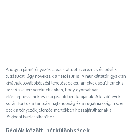
Ahogy a járműfényezők tapasztalatot szereznek és bővítik
tudásukat, úgy növekszik a fizetésük is. A munkáltatók gyakran
kínálnak továbbképzési lehetőségeket, amelyek segíthetnek a
kezdő szakembereknek abban, hogy gyorsabban
előreléphessenek és magasabb bért kapjanak. A kezdő évek
során fontos a tanulási hajlandóság és a rugalmasság, hiszen
ezek a tényezők jelentős mértékben hozzájárulhatnak a
jövőbeni karrier sikeréhez.
Régiók közötti bérkülönbségek