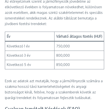
Az előrejelzések szerint a járműfényezők jövedelme az
elkövetkező években is folyamatosan növekedhet, különösen
azok esetében, akik magas szintű szakértelemmel és speciális
ismeretekkel rendelkeznek. Az alábbi táblázat bemutatja a
jövőbeni fizetési trendeket:
Év
Várható átlagos fizetés (HUF)
Következő 1 év
750,000
Következő 3 év
800,000
Következő 5 év
850,000
Ezek az adatok azt mutatják, hogy a járműfényezők számára a
szakma hosszú távú karrierlehetőségeket és anyagi
biztonságot kínál, feltéve, hogy a szakemberek követik az
iparági trendeket és folyamatosan fejlesztik tudásukat.
Gyakran Ismételt Kérdések (FAQ)