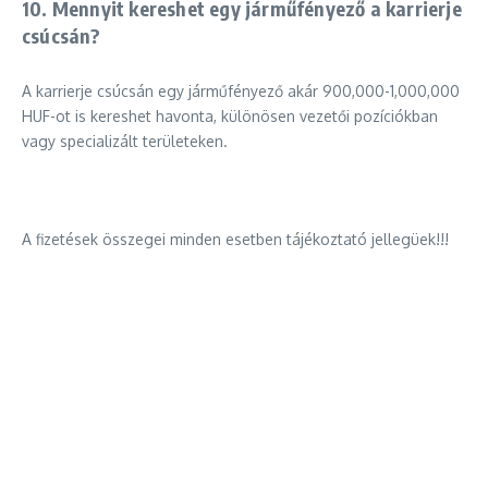
10. Mennyit kereshet egy járműfényező a karrierje
csúcsán?
A karrierje csúcsán egy járműfényező akár 900,000-1,000,000
HUF-ot is kereshet havonta, különösen vezetői pozíciókban
vagy specializált területeken.
A fizetések összegei minden esetben tájékoztató jellegüek!!!