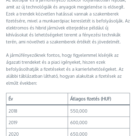
amit az új technológiák és anyagok megjelenése is elősegít.
Ezek a trendek közvetlen hatással vannak a szakemberek
fizetésére, mivel a munkaerőpiac keresletét is befolyásolják. Az
elektromos és hibrid járművek elterjedése például új
kihívásokat és lehetőségeket teremt a fényezési technikák
terén, ami növelheti a szakemberek értékét és jövedelmét.
A járműfényezőknek fontos, hogy figyelemmel kísérjék az
ágazati trendeket és a piaci igényeket, hiszen ezek
befolyásolhatják a fizetéseket és a karrierlehetőségeket. Az
alábbi táblázatban látható, hogyan alakultak a fizetések az
elmúlt években:
Év
Átlagos fizetés (HUF)
2018
550,000
2019
600,000
2020
650,000