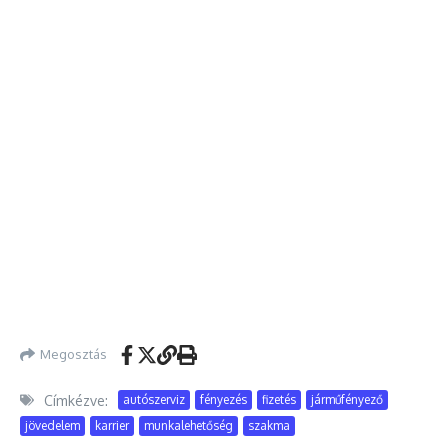
Megosztás
Címkézve:
autószerviz
fényezés
fizetés
járműfényező
jövedelem
karrier
munkalehetőség
szakma