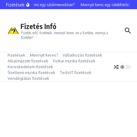
Ugrás a tartalomhoz
Fizetések
Mennyit keres egy sztármenedzser?
Mennyit keres egy celebfotós?
Me
Fizetés Infó
Fizetés infó, fizetések, mennyit keres, mi a fizetése, mennyi a
fizetése?
Fizetések
Mennyit keres?
Vállalkozás fizetések
Alkalmazotti fizetések
Fizikai munka fizetések
Kereskedelem fizetések
Szellemi munka fizetések
Tech/IT fizetések
Vendéglátás fizetések