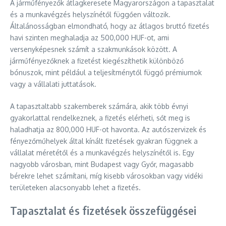
A járműfényezők átlagkeresete Magyarországon a tapasztalat
és a munkavégzés helyszínétől függően változik.
Általánosságban elmondható, hogy az átlagos bruttó fizetés
havi szinten meghaladja az 500,000 HUF-ot, ami
versenyképesnek számít a szakmunkások között. A
járműfényezőknek a fizetést kiegészíthetik különböző
bónuszok, mint például a teljesítménytől függő prémiumok
vagy a vállalati juttatások.
A tapasztaltabb szakemberek számára, akik több évnyi
gyakorlattal rendelkeznek, a fizetés elérheti, sőt meg is
haladhatja az 800,000 HUF-ot havonta. Az autószervizek és
fényezőműhelyek által kínált fizetések gyakran függnek a
vállalat méretétől és a munkavégzés helyszínétől is. Egy
nagyobb városban, mint Budapest vagy Győr, magasabb
bérekre lehet számítani, míg kisebb városokban vagy vidéki
területeken alacsonyabb lehet a fizetés.
Tapasztalat és fizetések összefüggései