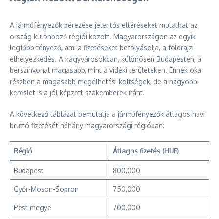
A járműfényezők bérezése jelentős eltéréseket mutathat az
ország különböző régiói között. Magyarországon az egyik
legfőbb tényező, ami a fizetéseket befolyásolja, a földrajzi
elhelyezkedés. A nagyvárosokban, különösen Budapesten, a
bérszínvonal magasabb, mint a vidéki területeken. Ennek oka
részben a magasabb megélhetési költségek, de a nagyobb
kereslet is a jól képzett szakemberek iránt.
A következő táblázat bemutatja a járműfényezők átlagos havi
bruttó fizetését néhány magyarországi régióban:
Régió
Átlagos fizetés (HUF)
Budapest
800,000
Győr-Moson-Sopron
750,000
Pest megye
700,000