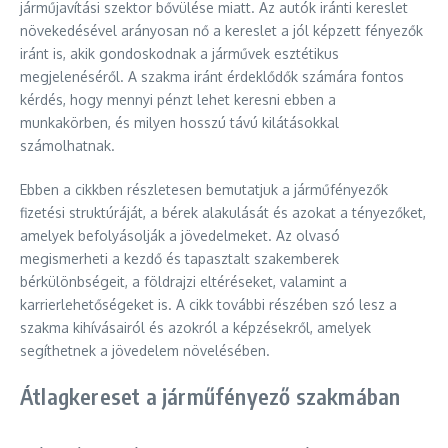
járműjavítási szektor bővülése miatt. Az autók iránti kereslet
növekedésével arányosan nő a kereslet a jól képzett fényezők
iránt is, akik gondoskodnak a járművek esztétikus
megjelenéséről. A szakma iránt érdeklődők számára fontos
kérdés, hogy mennyi pénzt lehet keresni ebben a
munkakörben, és milyen hosszú távú kilátásokkal
számolhatnak.
Ebben a cikkben részletesen bemutatjuk a járműfényezők
fizetési struktúráját, a bérek alakulását és azokat a tényezőket,
amelyek befolyásolják a jövedelmeket. Az olvasó
megismerheti a kezdő és tapasztalt szakemberek
bérkülönbségeit, a földrajzi eltéréseket, valamint a
karrierlehetőségeket is. A cikk további részében szó lesz a
szakma kihívásairól és azokról a képzésekről, amelyek
segíthetnek a jövedelem növelésében.
Átlagkereset a járműfényező szakmában