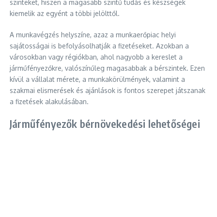
szinteket, hiszen a magasabb szintű tudás és készségek
kiemelik az egyént a többi jelölttől.
A munkavégzés helyszíne, azaz a munkaerőpiac helyi
sajátosságai is befolyásolhatják a fizetéseket. Azokban a
városokban vagy régiókban, ahol nagyobb a kereslet a
járműfényezőkre, valószínűleg magasabbak a bérszintek. Ezen
kívül a vállalat mérete, a munkakörülmények, valamint a
szakmai elismerések és ajánlások is fontos szerepet játszanak
a fizetések alakulásában.
Járműfényezők bérnövekedési lehetőségei