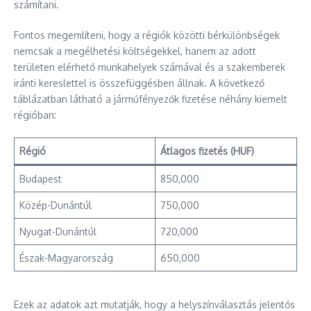
számítani.
Fontos megemlíteni, hogy a régiók közötti bérkülönbségek
nemcsak a megélhetési költségekkel, hanem az adott
területen elérhető munkahelyek számával és a szakemberek
iránti kereslettel is összefüggésben állnak. A következő
táblázatban látható a járműfényezők fizetése néhány kiemelt
régióban:
Régió
Átlagos fizetés (HUF)
Budapest
850,000
Közép-Dunántúl
750,000
Nyugat-Dunántúl
720,000
Észak-Magyarország
650,000
Ezek az adatok azt mutatják, hogy a helyszínválasztás jelentős