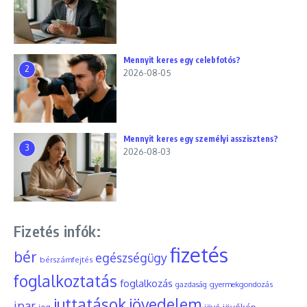
Mennyit keres egy celebfotós?
2
2026-08-05
Mennyit keres egy személyi asszisztens?
3
2026-08-03
Fizetés infók:
fizetés
bér
egészségügy
bérszámfejtés
foglalkoztatás
foglalkozás
gyermekgondozás
gazdaság
juttatások
jövedelem
ipar