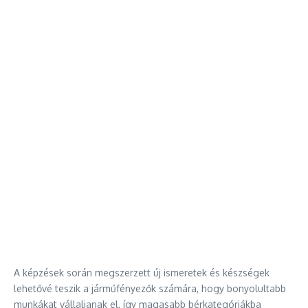
A képzések során megszerzett új ismeretek és készségek
lehetővé teszik a járműfényezők számára, hogy bonyolultabb
munkákat vállaljanak el, így magasabb bérkategóriákba