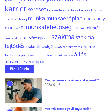
jövőkép
jog
jövő
karrier
kereset
képzés
kereskedelem
kutatás
logisztika
munka
munkaerőpiac
munkahely
mezőgazdaság
munkalehetőség
munkakör
oktatás
művészet
szakma
szakmai
pénzügy
piac
orvosi szakma
sport
fejlődés
szakmák
szolgáltatás
szórakoztatás
technikus
állás
technológia
tudomány
tervezés
vezetői pozíció
építőipar
álláskeresés
Fizetések:
Mennyit keres egy vízvezeték-szerelő?
1
2026-07-13
Mennyit keres egy villanyszerelő?