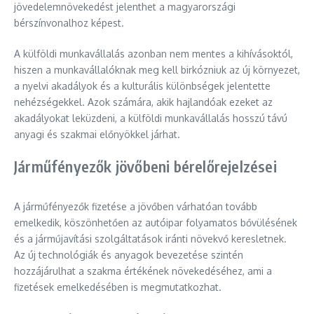
jövedelemnövekedést jelenthet a magyarországi
bérszínvonalhoz képest.
A külföldi munkavállalás azonban nem mentes a kihívásoktól,
hiszen a munkavállalóknak meg kell birkózniuk az új környezet,
a nyelvi akadályok és a kulturális különbségek jelentette
nehézségekkel. Azok számára, akik hajlandóak ezeket az
akadályokat leküzdeni, a külföldi munkavállalás hosszú távú
anyagi és szakmai előnyökkel járhat.
Járműfényezők jövőbeni bérelőrejelzései
A járműfényezők fizetése a jövőben várhatóan tovább
emelkedik, köszönhetően az autóipar folyamatos bővülésének
és a járműjavítási szolgáltatások iránti növekvő keresletnek.
Az új technológiák és anyagok bevezetése szintén
hozzájárulhat a szakma értékének növekedéséhez, ami a
fizetések emelkedésében is megmutatkozhat.