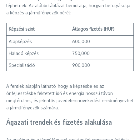
léphetnek. Az alábbi táblázat bemutatja, hogyan befolyásolja
a képzés a járműfényezők bérét:
Képzési szint
Átlagos fizetés (HUF)
Alapképzés
600,000
Haladó képzés
750,000
Specializáció
900,000
A fentiek alapján látható, hogy a képzésbe és az
önfejlesztésbe fektetett idő és energia hosszú távon
megtérülhet, és jelentős jövedelemnövekedést eredményezhet
a járműfényezők számára.
Ágazati trendek és fizetés alakulása
Az autóipar és a járműfényező szektor folyamatosan fejlődik,