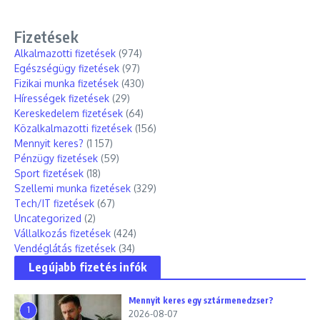
Fizetések
Alkalmazotti fizetések
(974)
Egészségügy fizetések
(97)
Fizikai munka fizetések
(430)
Hírességek fizetések
(29)
Kereskedelem fizetések
(64)
Közalkalmazotti fizetések
(156)
Mennyit keres?
(1 157)
Pénzügy fizetések
(59)
Sport fizetések
(18)
Szellemi munka fizetések
(329)
Tech/IT fizetések
(67)
Uncategorized
(2)
Vállalkozás fizetések
(424)
Vendéglátás fizetések
(34)
Legújabb fizetés infók
Mennyit keres egy sztármenedzser?
1
2026-08-07