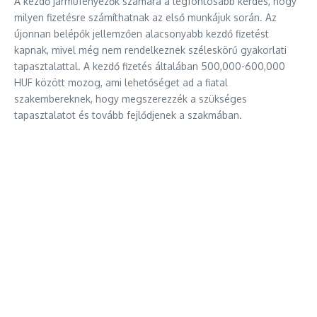
A kezdő járműfényezők számára a legfontosabb kérdés, hogy
milyen fizetésre számíthatnak az első munkájuk során. Az
újonnan belépők jellemzően alacsonyabb kezdő fizetést
kapnak, mivel még nem rendelkeznek széleskörű gyakorlati
tapasztalattal. A kezdő fizetés általában 500,000-600,000
HUF között mozog, ami lehetőséget ad a fiatal
szakembereknek, hogy megszerezzék a szükséges
tapasztalatot és tovább fejlődjenek a szakmában.