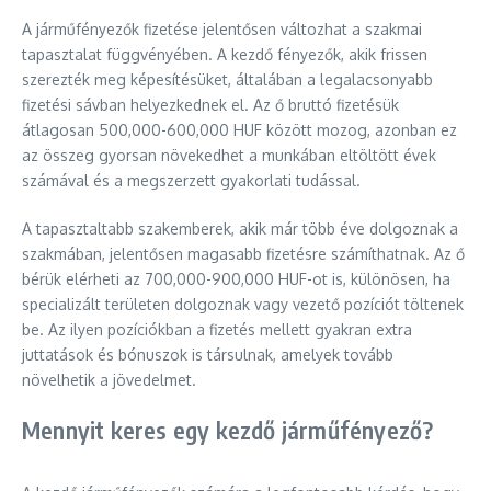
A járműfényezők fizetése jelentősen változhat a szakmai
tapasztalat függvényében. A kezdő fényezők, akik frissen
szerezték meg képesítésüket, általában a legalacsonyabb
fizetési sávban helyezkednek el. Az ő bruttó fizetésük
átlagosan 500,000-600,000 HUF között mozog, azonban ez
az összeg gyorsan növekedhet a munkában eltöltött évek
számával és a megszerzett gyakorlati tudással.
A tapasztaltabb szakemberek, akik már több éve dolgoznak a
szakmában, jelentősen magasabb fizetésre számíthatnak. Az ő
bérük elérheti az 700,000-900,000 HUF-ot is, különösen, ha
specializált területen dolgoznak vagy vezető pozíciót töltenek
be. Az ilyen pozíciókban a fizetés mellett gyakran extra
juttatások és bónuszok is társulnak, amelyek tovább
növelhetik a jövedelmet.
Mennyit keres egy kezdő járműfényező?