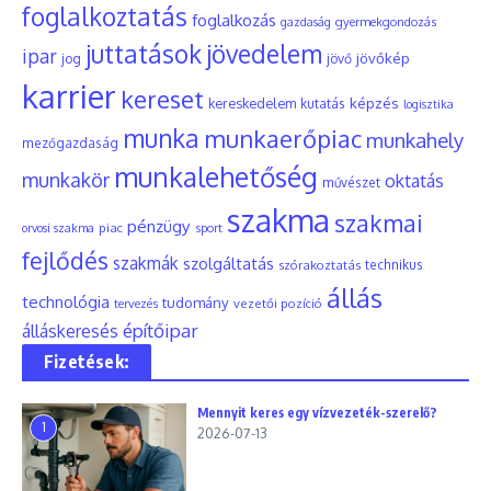
foglalkoztatás
foglalkozás
gyermekgondozás
gazdaság
juttatások
jövedelem
ipar
jövőkép
jog
jövő
karrier
kereset
képzés
kereskedelem
kutatás
logisztika
munka
munkaerőpiac
munkahely
mezőgazdaság
munkalehetőség
munkakör
oktatás
művészet
szakma
szakmai
pénzügy
piac
orvosi szakma
sport
fejlődés
szakmák
szolgáltatás
szórakoztatás
technikus
állás
technológia
tudomány
tervezés
vezetői pozíció
építőipar
álláskeresés
Fizetések:
Mennyit keres egy vízvezeték-szerelő?
1
2026-07-13