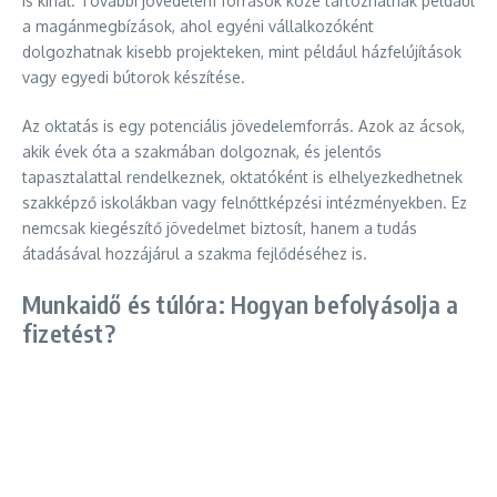
is kínál. További jövedelem források közé tartozhatnak például
a magánmegbízások, ahol egyéni vállalkozóként
dolgozhatnak kisebb projekteken, mint például házfelújítások
vagy egyedi bútorok készítése.
Az oktatás is egy potenciális jövedelemforrás. Azok az ácsok,
akik évek óta a szakmában dolgoznak, és jelentős
tapasztalattal rendelkeznek, oktatóként is elhelyezkedhetnek
szakképző iskolákban vagy felnőttképzési intézményekben. Ez
nemcsak kiegészítő jövedelmet biztosít, hanem a tudás
átadásával hozzájárul a szakma fejlődéséhez is.
Munkaidő és túlóra: Hogyan befolyásolja a
fizetést?