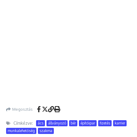
Megosztás
Címkézve:
ács
állványozó
bér
építőipar
fizetés
karrier
munkalehetőség
szakma