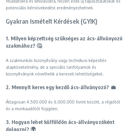
feladatokra és kihívásokra, hiszen ezek új tapasztalatokat és
potenciális bérnövekedést eredményezhetnek.
Gyakran Ismételt Kérdések (GYIK)
1. Milyen képzettség szükséges az ács-állványozó
szakmához? 🤔
A szakmunkás bizonyítvány vagy technikusi képesítés
alapkövetelmény, de a speciális tanfolyamok és
bizonyítványok növelhetik a kereseti lehetőségeket.
2. Mennyit keres egy kezdő ács-állványozó? 💼
Átlagosan 4.500.000 és 6.000.000 forint között, a régiótól
és a munkaadótól függően.
3. Hogyan lehet külföldön ács-állványozóként
dolgozni? 🌍