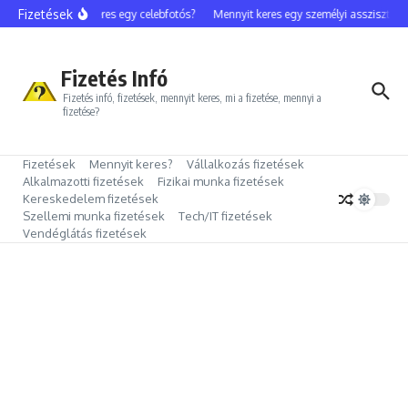
Ugrás a tartalomhoz
Fizetések
Mennyit keres egy celebfotós?
Mennyit keres egy személyi asszisztens?
Fizetés Infó
Fizetés infó, fizetések, mennyit keres, mi a fizetése, mennyi a
fizetése?
Fizetések
Mennyit keres?
Vállalkozás fizetések
Alkalmazotti fizetések
Fizikai munka fizetések
Kereskedelem fizetések
Szellemi munka fizetések
Tech/IT fizetések
Vendéglátás fizetések