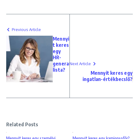
Previous Article
Mennyi
t keres
egy
HR-
genera
Next Article
lista?
Mennyit keres egy
ingatlan-értékbecslő?
Related Posts
Mennyit keres egy személyi
Mennyit keres egy kamionsofőr?