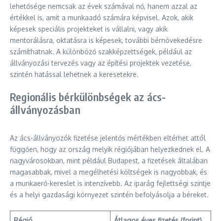
lehetősége nemcsak az évek számával nő, hanem azzal az
értékkel is, amit a munkaadó számára képvisel. Azok, akik
képesek speciális projekteket is vállalni, vagy akik
mentorálásra, oktatásra is képesek, további bérnövekedésre
számíthatnak. A különböző szakképzettségek, például az
állványozási tervezés vagy az építési projektek vezetése,
szintén hatással lehetnek a keresetekre.
Regionális bérkülönbségek az ács-
állványozásban
Az ács-állványozók fizetése jelentős mértékben eltérhet attól
függően, hogy az ország melyik régiójában helyezkednek el. A
nagyvárosokban, mint például Budapest, a fizetések általában
magasabbak, mivel a megélhetési költségek is nagyobbak, és
a munkaerő-kereslet is intenzívebb. Az iparág fejlettségi szintje
és a helyi gazdasági környezet szintén befolyásolja a béreket.
Régió
Átlagos éves fizetés (forint)