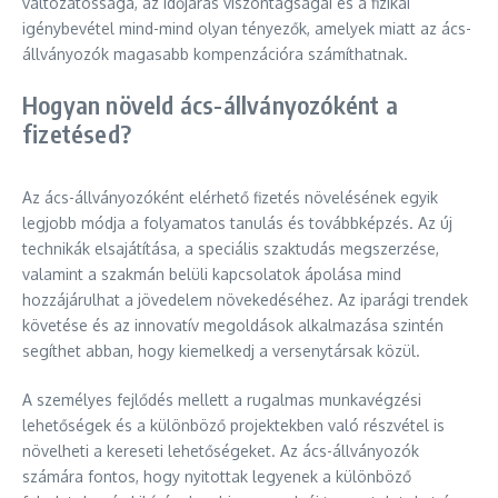
változatossága, az időjárás viszontagságai és a fizikai
igénybevétel mind-mind olyan tényezők, amelyek miatt az ács-
állványozók magasabb kompenzációra számíthatnak.
Hogyan növeld ács-állványozóként a
fizetésed?
Az ács-állványozóként elérhető fizetés növelésének egyik
legjobb módja a folyamatos tanulás és továbbképzés. Az új
technikák elsajátítása, a speciális szaktudás megszerzése,
valamint a szakmán belüli kapcsolatok ápolása mind
hozzájárulhat a jövedelem növekedéséhez. Az iparági trendek
követése és az innovatív megoldások alkalmazása szintén
segíthet abban, hogy kiemelkedj a versenytársak közül.
A személyes fejlődés mellett a rugalmas munkavégzési
lehetőségek és a különböző projektekben való részvétel is
növelheti a kereseti lehetőségeket. Az ács-állványozók
számára fontos, hogy nyitottak legyenek a különböző