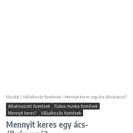
Főoldal
/
Vállalkozás fizetések
/
Mennyit keres egy ács-állványozó?
Alkalmazotti fizetések
Fizikai munka fizetések
Mennyit keres?
Vállalkozás fizetések
Mennyit keres egy ács-