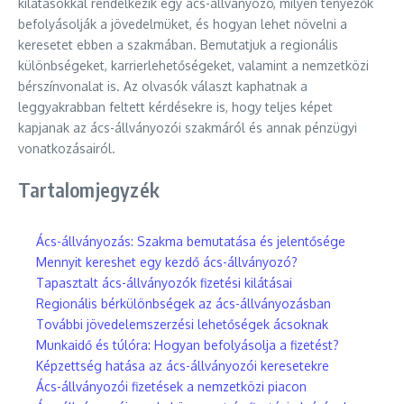
kilátásokkal rendelkezik egy ács-állványozó, milyen tényezők
befolyásolják a jövedelmüket, és hogyan lehet növelni a
keresetet ebben a szakmában. Bemutatjuk a regionális
különbségeket, karrierlehetőségeket, valamint a nemzetközi
bérszínvonalat is. Az olvasók választ kaphatnak a
leggyakrabban feltett kérdésekre is, hogy teljes képet
kapjanak az ács-állványozói szakmáról és annak pénzügyi
vonatkozásairól.
Tartalomjegyzék
Ács-állványozás: Szakma bemutatása és jelentősége
Mennyit kereshet egy kezdő ács-állványozó?
Tapasztalt ács-állványozók fizetési kilátásai
Regionális bérkülönbségek az ács-állványozásban
További jövedelemszerzési lehetőségek ácsoknak
Munkaidő és túlóra: Hogyan befolyásolja a fizetést?
Képzettség hatása az ács-állványozói keresetekre
Ács-állványozói fizetések a nemzetközi piacon