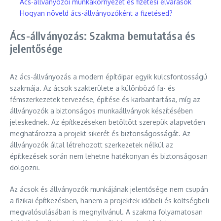
Ács-állványozói munkakörnyezet és fizetési elvárások
Hogyan növeld ács-állványozóként a fizetésed?
Ács-állványozás: Szakma bemutatása és
jelentősége
Az ács-állványozás a modern építőipar egyik kulcsfontosságú
szakmája. Az ácsok szakterülete a különböző fa- és
fémszerkezetek tervezése, építése és karbantartása, míg az
állványozók a biztonságos munkaállványok készítésében
jeleskednek. Az építkezéseken betöltött szerepük alapvetően
meghatározza a projekt sikerét és biztonságosságát. Az
állványozók által létrehozott szerkezetek nélkül az
építkezések során nem lehetne hatékonyan és biztonságosan
dolgozni.
Az ácsok és állványozók munkájának jelentősége nem csupán
a fizikai építkezésben, hanem a projektek időbeli és költségbeli
megvalósulásában is megnyilvánul. A szakma folyamatosan