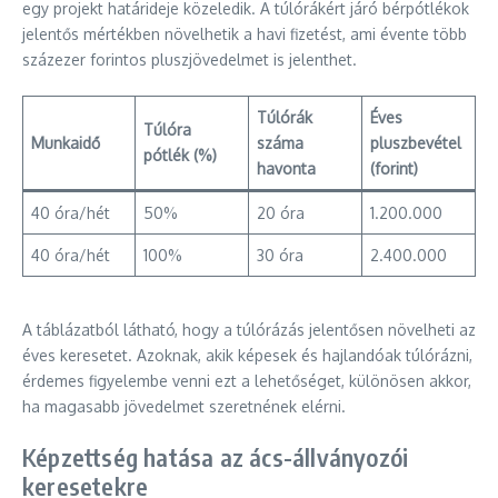
egy projekt határideje közeledik. A túlórákért járó bérpótlékok
jelentős mértékben növelhetik a havi fizetést, ami évente több
százezer forintos pluszjövedelmet is jelenthet.
Túlórák
Éves
Túlóra
Munkaidő
száma
pluszbevétel
pótlék (%)
havonta
(forint)
40 óra/hét
50%
20 óra
1.200.000
40 óra/hét
100%
30 óra
2.400.000
A táblázatból látható, hogy a túlórázás jelentősen növelheti az
éves keresetet. Azoknak, akik képesek és hajlandóak túlórázni,
érdemes figyelembe venni ezt a lehetőséget, különösen akkor,
ha magasabb jövedelmet szeretnének elérni.
Képzettség hatása az ács-állványozói
keresetekre