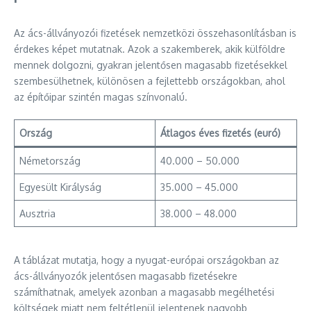
Az ács-állványozói fizetések nemzetközi összehasonlításban is
érdekes képet mutatnak. Azok a szakemberek, akik külföldre
mennek dolgozni, gyakran jelentősen magasabb fizetésekkel
szembesülhetnek, különösen a fejlettebb országokban, ahol
az építőipar szintén magas színvonalú.
Ország
Átlagos éves fizetés (euró)
Németország
40.000 – 50.000
Egyesült Királyság
35.000 – 45.000
Ausztria
38.000 – 48.000
A táblázat mutatja, hogy a nyugat-európai országokban az
ács-állványozók jelentősen magasabb fizetésekre
számíthatnak, amelyek azonban a magasabb megélhetési
költségek miatt nem feltétlenül jelentenek nagyobb