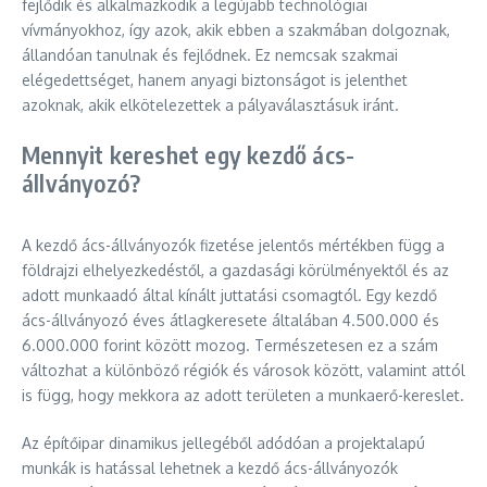
fejlődik és alkalmazkodik a legújabb technológiai
vívmányokhoz, így azok, akik ebben a szakmában dolgoznak,
állandóan tanulnak és fejlődnek. Ez nemcsak szakmai
elégedettséget, hanem anyagi biztonságot is jelenthet
azoknak, akik elkötelezettek a pályaválasztásuk iránt.
Mennyit kereshet egy kezdő ács-
állványozó?
A kezdő ács-állványozók fizetése jelentős mértékben függ a
földrajzi elhelyezkedéstől, a gazdasági körülményektől és az
adott munkaadó által kínált juttatási csomagtól. Egy kezdő
ács-állványozó éves átlagkeresete általában 4.500.000 és
6.000.000 forint között mozog. Természetesen ez a szám
változhat a különböző régiók és városok között, valamint attól
is függ, hogy mekkora az adott területen a munkaerő-kereslet.
Az építőipar dinamikus jellegéből adódóan a projektalapú
munkák is hatással lehetnek a kezdő ács-állványozók