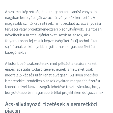
A szakmai képzettség és a megszerzett tanúsítványok is
nagyban befolyásolják az ács-állványozók keresetét. A
magasabb szintű képesítések, mint például az állványozási
tervezői vagy projektmenedzseri bizonyítványok, jelentősen
növelhetik a fizetési ajánlatokat. Azok az ácsok, akik
folyamatosan fejlesztik képzettségüket és új technikákat
sajátítanak el, könnyebben juthatnak magasabb fizetési
kategóriákba.
A különböző szakterületek, mint például a tetőszerkezet
építés, speciális tudást igényelhetnek, amelyeket csak
megfelelő képzés után lehet elvégezni. Az ilyen speciális
ismeretekkel rendelkező ácsok gyakran magasabb fizetést
kapnak, mivel képzettségük lehetővé teszi számukra, hogy
bonyolultabb és magasabb értékű projekteken dolgozzanak.
Ács-állványozói fizetések a nemzetközi
piacon