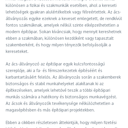
különösen a fizikai és szakmunkák esetében, ahol a kereseti
lehetőségek gyakran alulértékeltek vagy félreértettek. Az ács-
állványozás egyike ezeknek a keveset emlegetett, de rendkívül
fontos szakmáknak, amelyek nélkül szinte elképzelhetetlen a
modern építőipar. Sokan kíváncsiak, hogy mennyit kereshetnek
ebben a szakmában, különösen kezdőként vagy tapasztalt
szakemberként, és hogy milyen tényezők befolyásolják a
kereseteket.
Az ács-állványozó az építőipar egyik kulcsfontosságú
szereplője, aki a fa- és fémszerkezetek építéséért és
karbantartásáért felelős. Az állványozás során a szakemberek
biztonságos és stabil munkahelyeket alakítanak ki az
építkezéseken, amelyek lehetővé teszik a többi építőipari
munkás számára a hatékony és biztonságos munkavégzést.
Az ácsok és állványozók tevékenysége nélkülözhetetlen a
magasépítésben és más építőipari projektekben.
Ebben a cikkben részletesen áttekintjük, hogy milyen fizetési