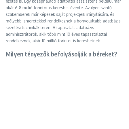
fizetés is. Egy középhaladó adatbázis asszisztens például már
akár 6-8 millió forintot is kereshet évente. Az ilyen szintű
szakemberek már képesek saját projektjeik irányítására, és
mélyebb ismeretekkel rendelkeznek a bonyolultabb adatbázis-
kezelési technikák terén. A tapasztalt adatbázis
adminisztrátorok, akik több mint 10 éves tapasztalattal
rendelkeznek, akár 10 millió forintot is kereshetnek.
Milyen tényezők befolyásolják a béreket?