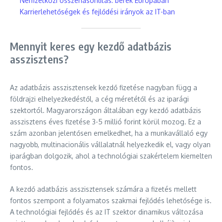
Nemzetközi összehasonlítás: bérek Európában
Karrierlehetőségek és fejlődési irányok az IT-ban
Mennyit keres egy kezdő adatbázis
asszisztens?
Az adatbázis asszisztensek kezdő fizetése nagyban függ a
földrajzi elhelyezkedéstől, a cég méretétől és az iparági
szektortól. Magyarországon általában egy kezdő adatbázis
asszisztens éves fizetése 3-5 millió forint körül mozog. Ez a
szám azonban jelentősen emelkedhet, ha a munkavállaló egy
nagyobb, multinacionális vállalatnál helyezkedik el, vagy olyan
iparágban dolgozik, ahol a technológiai szakértelem kiemelten
fontos.
A kezdő adatbázis asszisztensek számára a fizetés mellett
fontos szempont a folyamatos szakmai fejlődés lehetősége is.
A technológiai fejlődés és az IT szektor dinamikus változása