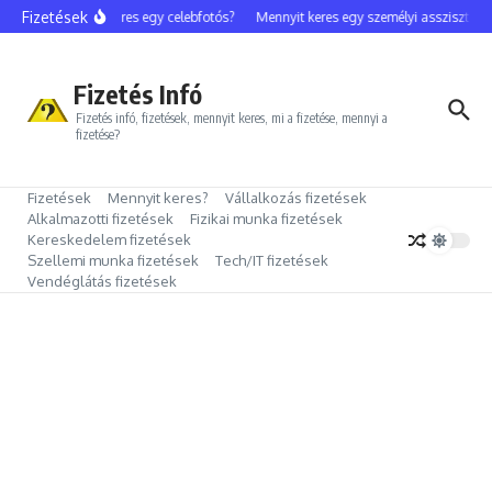
Ugrás a tartalomhoz
Fizetések
Mennyit keres egy celebfotós?
Mennyit keres egy személyi asszisztens?
Fizetés Infó
Fizetés infó, fizetések, mennyit keres, mi a fizetése, mennyi a
fizetése?
Fizetések
Mennyit keres?
Vállalkozás fizetések
Alkalmazotti fizetések
Fizikai munka fizetések
Kereskedelem fizetések
Szellemi munka fizetések
Tech/IT fizetések
Vendéglátás fizetések