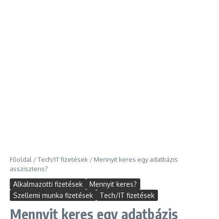
Főoldal
/
Tech/IT fizetések
/
Mennyit keres egy adatbázis
asszisztens?
Alkalmazotti fizetések
Mennyit keres?
Szellemi munka fizetések
Tech/IT fizetések
Mennyit keres egy adatbázis