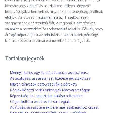
kereshet egy adatbázis asszisztens, milyen tényezők
befolyásolják a bérüket, és milyen karrierlehetőségek állnak
előttük. Az olvasó megismerheti az IT szektor ezen
szegmensének bérstruktúráját, a regionális eltéréseket,
valamint a nemzetközi összehasonlításokat is. Célunk, hogy
átfogó képet adjunk az adatbázis asszisztensek pénzügyi
kilátásairól és a szakmai előmenetel lehetőségeiről.
Tartalomjegyzék
Mennyit keres egy kezdő adatbázis asszisztens?
Az adatbázis asszisztensek fizetésének alakulása
Milyen tényezők befolyásolják a béreket?
Régiók közötti bérkülönbségek Magyarországon
Képzettség és tapasztalat hatása a fizetésre
Céges kultúra és bérezési stratégiák
Adatbázis asszisztensek bére más szakmákhoz képest