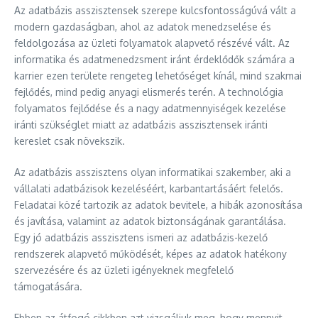
Az adatbázis asszisztensek szerepe kulcsfontosságúvá vált a
modern gazdaságban, ahol az adatok menedzselése és
feldolgozása az üzleti folyamatok alapvető részévé vált. Az
informatika és adatmenedzsment iránt érdeklődők számára a
karrier ezen területe rengeteg lehetőséget kínál, mind szakmai
fejlődés, mind pedig anyagi elismerés terén. A technológia
folyamatos fejlődése és a nagy adatmennyiségek kezelése
iránti szükséglet miatt az adatbázis asszisztensek iránti
kereslet csak növekszik.
Az adatbázis asszisztens olyan informatikai szakember, aki a
vállalati adatbázisok kezeléséért, karbantartásáért felelős.
Feladatai közé tartozik az adatok bevitele, a hibák azonosítása
és javítása, valamint az adatok biztonságának garantálása.
Egy jó adatbázis asszisztens ismeri az adatbázis-kezelő
rendszerek alapvető működését, képes az adatok hatékony
szervezésére és az üzleti igényeknek megfelelő
támogatására.
Ebben az átfogó cikkben azt vizsgáljuk meg, hogy mennyit