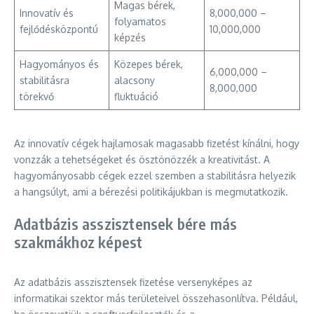
Magas bérek,
Innovatív és
8,000,000 –
folyamatos
fejlődésközpontú
10,000,000
képzés
Hagyományos és
Közepes bérek,
6,000,000 –
stabilitásra
alacsony
8,000,000
törekvő
fluktuáció
Az innovatív cégek hajlamosak magasabb fizetést kínálni, hogy
vonzzák a tehetségeket és ösztönözzék a kreativitást. A
hagyományosabb cégek ezzel szemben a stabilitásra helyezik
a hangsúlyt, ami a bérezési politikájukban is megmutatkozik.
Adatbázis asszisztensek bére más
szakmákhoz képest
Az adatbázis asszisztensek fizetése versenyképes az
informatikai szektor más területeivel összehasonlítva. Például,