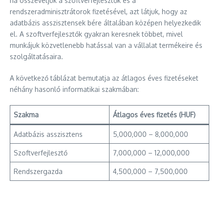
ha összevetjük a szoftverfejlesztők és a
rendszeradminisztrátorok fizetésével, azt látjuk, hogy az
adatbázis asszisztensek bére általában középen helyezkedik
el. A szoftverfejlesztők gyakran keresnek többet, mivel
munkájuk közvetlenebb hatással van a vállalat termékeire és
szolgáltatásaira.
A következő táblázat bemutatja az átlagos éves fizetéseket
néhány hasonló informatikai szakmában:
Szakma
Átlagos éves fizetés (HUF)
Adatbázis asszisztens
5,000,000 – 8,000,000
Szoftverfejlesztő
7,000,000 – 12,000,000
Rendszergazda
4,500,000 – 7,500,000