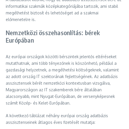
informatikai szakmák középkategóriájába tartozik, ami stabil
megélhetést biztosít és lehetőséget ad a szakmai
előmenetelre is.
Nemzetközi összehasonlítás: bérek
Európában
Az európai országok közötti bérszintek jelentős eltéréseket
mutathatnak, ami több tényezőnek is köszönhető, például a
gazdasági helyzetnek, a megélhetési költségeknek, valamint
az adott ország IT szektorának fejlettségének. Az adatbázis
asszisztensek bérét nemzetközi kontextusban vizsgálva,
Magyarországon az IT szakemberek bére általában
alacsonyabb, mint Nyugat-Európában, de versenyképesnek
számít Közép- és Kelet-Európában.
A következő táblázat néhány európai ország adatbázis
asszisztenseinek átlagos éves fizetését mutatja: