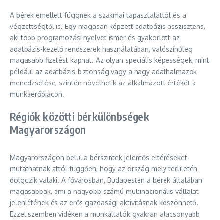
A bérek emellett függnek a szakmai tapasztalattól és a
végzettségtől is. Egy magasan képzett adatbázis asszisztens,
aki több programozási nyelvet ismer és gyakorlott az
adatbázis-kezelő rendszerek használatában, valószínűleg
magasabb fizetést kaphat. Az olyan speciális képességek, mint
például az adatbázis-biztonság vagy a nagy adathalmazok
menedzselése, szintén növelhetik az alkalmazott értékét a
munkaerőpiacon.
Régiók közötti bérkülönbségek
Magyarországon
Magyarországon belül a bérszintek jelentős eltéréseket
mutathatnak attól függően, hogy az ország mely területén
dolgozik valaki. A fővárosban, Budapesten a bérek általában
magasabbak, ami a nagyobb számú multinacionális vállalat
jelenlétének és az erős gazdasági aktivitásnak köszönhető.
Ezzel szemben vidéken a munkáltatók gyakran alacsonyabb