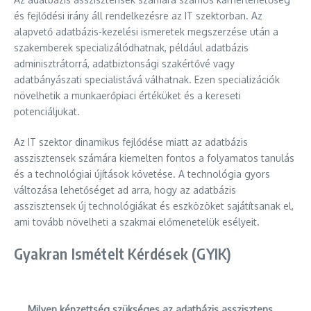
és fejlődési irány áll rendelkezésre az IT szektorban. Az
alapvető adatbázis-kezelési ismeretek megszerzése után a
szakemberek specializálódhatnak, például adatbázis
adminisztrátorrá, adatbiztonsági szakértővé vagy
adatbányászati specialistává válhatnak. Ezen specializációk
növelhetik a munkaerőpiaci értéküket és a kereseti
potenciáljukat.
Az IT szektor dinamikus fejlődése miatt az adatbázis
asszisztensek számára kiemelten fontos a folyamatos tanulás
és a technológiai újítások követése. A technológia gyors
változása lehetőséget ad arra, hogy az adatbázis
asszisztensek új technológiákat és eszközöket sajátítsanak el,
ami tovább növelheti a szakmai előmenetelük esélyeit.
Gyakran Ismételt Kérdések (GYIK)
Milyen képzettség szükséges az adatbázis asszisztens