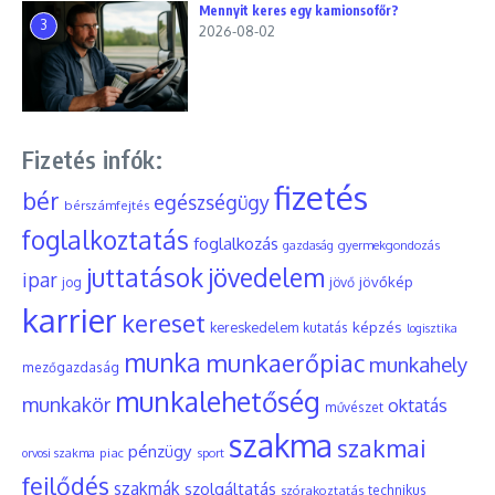
Mennyit keres egy kamionsofőr?
3
2026-08-02
Fizetés infók:
fizetés
bér
egészségügy
bérszámfejtés
foglalkoztatás
foglalkozás
gyermekgondozás
gazdaság
juttatások
jövedelem
ipar
jövőkép
jog
jövő
karrier
kereset
képzés
kereskedelem
kutatás
logisztika
munka
munkaerőpiac
munkahely
mezőgazdaság
munkalehetőség
munkakör
oktatás
művészet
szakma
szakmai
pénzügy
piac
orvosi szakma
sport
fejlődés
szakmák
szolgáltatás
szórakoztatás
technikus