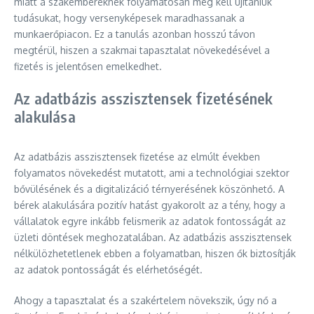
miatt a szakembereknek folyamatosan meg kell újítaniuk
tudásukat, hogy versenyképesek maradhassanak a
munkaerőpiacon. Ez a tanulás azonban hosszú távon
megtérül, hiszen a szakmai tapasztalat növekedésével a
fizetés is jelentősen emelkedhet.
Az adatbázis asszisztensek fizetésének
alakulása
Az adatbázis asszisztensek fizetése az elmúlt években
folyamatos növekedést mutatott, ami a technológiai szektor
bővülésének és a digitalizáció térnyerésének köszönhető. A
bérek alakulására pozitív hatást gyakorolt az a tény, hogy a
vállalatok egyre inkább felismerik az adatok fontosságát az
üzleti döntések meghozatalában. Az adatbázis asszisztensek
nélkülözhetetlenek ebben a folyamatban, hiszen ők biztosítják
az adatok pontosságát és elérhetőségét.
Ahogy a tapasztalat és a szakértelem növekszik, úgy nő a