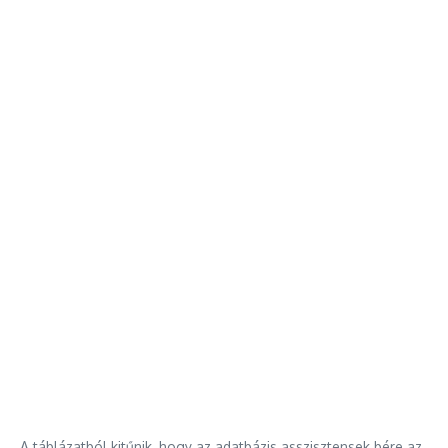
A táblázatból kitűnik, hogy az adatbázis asszisztensek bére az