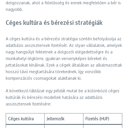
dolgozzanak, ahol a felelősség és ennek megfelelően a bér is
nagyobb.
Céges kultúra és bérezési stratégiák
A céges kultúra és a bérezési stratégia szintén befolyásolja az
adatbázis asszisztensek fizetését. Az olyan vállalatok, amelyek
nagy hangsúlyt fektetnek a dolgozói elégedettségre és a
munkahelyi légkörre, gyakran versenyképes béreket és
juttatásokat kínálnak. Ezek a cégek általában az alkalmazottak
hosszú távú megtartására törekednek, így vonzóbb
kompenzációs csomagokat alakítanak ki.
A következő táblázat egy példát mutat be a különböző céges
kultúrák és bérezési modellek hatására az adatbázis
asszisztensek fizetésére:
Céges kultúra
Jellemzők
Fizetés (HUF)