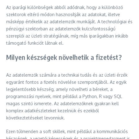
Az iparági különbségek abból adódnak, hogy a különböző
szektorok eltérő módon hasznosítják az adatokat, illetve
másképp értékelik az adatelemzők munkáját. A technológiai és
pénzügyi szektorban az adatelemzők kulcsfontosságú
szereplői az üzleti stratégiának, míg más iparágakban inkább
támogató funkciót látnak el.
Milyen készségek növelhetik a fizetést?
Az adatelemzők számára a technikai tudás és az üzleti érzék
egyaránt fontos a fizetés növelése szempontjából. Az egyik
legjelentősebb készség, amely növelheti a béreket, a
programozási nyelvek, mint például a Python, R vagy SQL
magas szintű ismerete. Az adatelemzőknek gyakran kell
komplex adatkészleteket kezelniük és ezekből
következtetéseket levonniuk.
Ezen túlmenően a soft skillek, mint például a kommunikációs
készségek, a vezetői képességek és a projektmenedzsment is