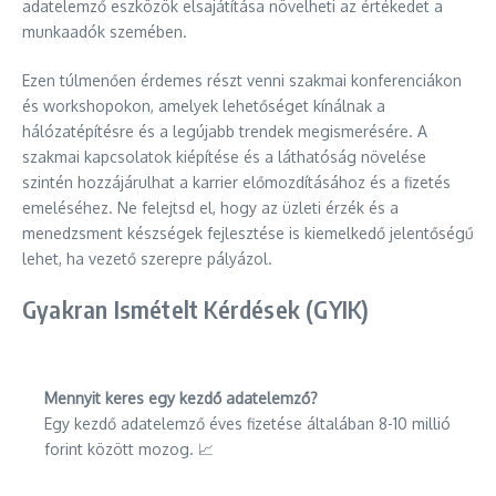
adatelemző eszközök elsajátítása növelheti az értékedet a
munkaadók szemében.
Ezen túlmenően érdemes részt venni szakmai konferenciákon
és workshopokon, amelyek lehetőséget kínálnak a
hálózatépítésre és a legújabb trendek megismerésére. A
szakmai kapcsolatok kiépítése és a láthatóság növelése
szintén hozzájárulhat a karrier előmozdításához és a fizetés
emeléséhez. Ne felejtsd el, hogy az üzleti érzék és a
menedzsment készségek fejlesztése is kiemelkedő jelentőségű
lehet, ha vezető szerepre pályázol.
Gyakran Ismételt Kérdések (GYIK)
Mennyit keres egy kezdő adatelemző?
Egy kezdő adatelemző éves fizetése általában 8-10 millió
forint között mozog. 📈