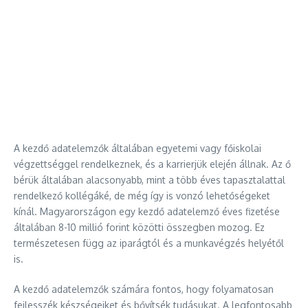
A kezdő adatelemzők általában egyetemi vagy főiskolai
végzettséggel rendelkeznek, és a karrierjük elején állnak. Az ő
bérük általában alacsonyabb, mint a több éves tapasztalattal
rendelkező kollégáké, de még így is vonzó lehetőségeket
kínál. Magyarországon egy kezdő adatelemző éves fizetése
általában 8-10 millió forint közötti összegben mozog. Ez
természetesen függ az iparágtól és a munkavégzés helyétől
is.
A kezdő adatelemzők számára fontos, hogy folyamatosan
fejlesszék készségeiket és bővítsék tudásukat. A legfontosabb