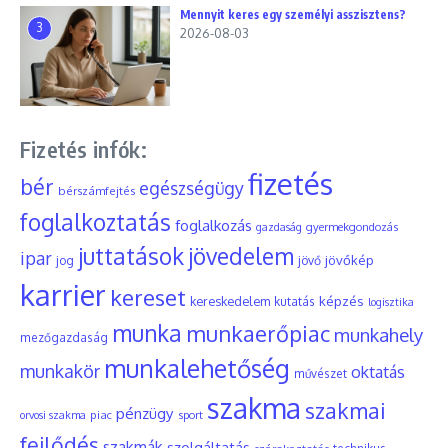
Mennyit keres egy személyi asszisztens?
3
2026-08-03
Fizetés infók:
fizetés
bér
egészségügy
bérszámfejtés
foglalkoztatás
foglalkozás
gyermekgondozás
gazdaság
juttatások
jövedelem
ipar
jövőkép
jog
jövő
karrier
kereset
képzés
kereskedelem
kutatás
logisztika
munka
munkaerőpiac
munkahely
mezőgazdaság
munkalehetőség
munkakör
oktatás
művészet
szakma
szakmai
pénzügy
piac
orvosi szakma
sport
fejlődés
szakmák
szolgáltatás