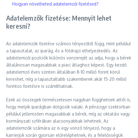
Hogyan növelheted adatelemzői fizetésed?
Adatelemzők fizetése: Mennyit lehet
keresni?
Az adatelemzők fizetése számos tényezőtől függ, mint például
a tapasztalat, az iparág, és a földrajzi elhelyezkedés. Az
adatelemzői pozíciók különös vonzerejét az adja, hogy a bérek
általánosan magasabbak a piaci átlaghoz képest. Egy kezdő
adatelemző éves szinten általában 8-10 millió forint körül
kereshet, míg a tapasztaltabb szakemberek akár 15-20 millió
forintos fizetésre is számíthatnak.
Ezek az összegek természetesen nagyban függhetnek attól is,
hogy melyik iparágban dolgozik valaki. A pénzügyi szektorban
például jellemzően magasabbak a bérek, míg az oktatási vagy
kormányzati szférában alacsonyabbak lehetnek. Az
adatelemzők számára az is egy vonzó tényező, hogy a
karrierjük során gyorsan előreléphetnek, és a felelősségük