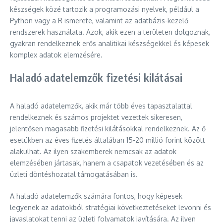
készségek közé tartozik a programozási nyelvek, például a
Python vagy a R ismerete, valamint az adatbázis-kezelő
rendszerek használata. Azok, akik ezen a területen dolgoznak,
gyakran rendelkeznek erős analitikai készségekkel és képesek
komplex adatok elemzésére.
Haladó adatelemzők fizetési kilátásai
A haladó adatelemzők, akik már több éves tapasztalattal
rendelkeznek és számos projektet vezettek sikeresen,
jelentősen magasabb fizetési kilátásokkal rendelkeznek. Az ő
esetükben az éves fizetés általában 15-20 millió forint között
alakulhat. Az ilyen szakemberek nemcsak az adatok
elemzésében jártasak, hanem a csapatok vezetésében és az
üzleti döntéshozatal támogatásában is.
A haladó adatelemzők számára fontos, hogy képesek
legyenek az adatokból stratégiai következtetéseket levonni és
javaslatokat tenni az üzleti folyamatok javítására. Az ilyen