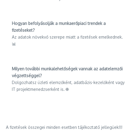
Hogyan befolyásolják a munkaerőpiaci trendek a
fizetéseket?
Az adatok növekvő szerepe miatt a fizetések emelkednek.
📊
Milyen további munkalehetőségek vannak az adatelemzői
végzettséggel?
Dolgozhatsz üzleti elemzőként, adatbázis-kezelőként vagy
IT projektmenedzserként is. 🌐
A fizetések összegei minden esetben tájékoztató jellegüek!!!