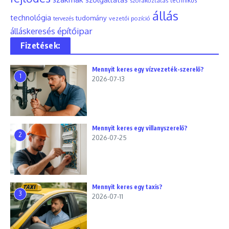
szórakoztatás
technikus
állás
technológia
tudomány
tervezés
vezetői pozíció
építőipar
álláskeresés
Fizetések:
Mennyit keres egy vízvezeték-szerelő?
1
2026-07-13
Mennyit keres egy villanyszerelő?
2
2026-07-25
Mennyit keres egy taxis?
3
2026-07-11