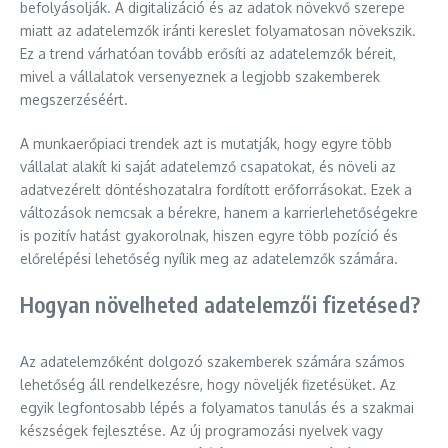
befolyásolják. A digitalizáció és az adatok növekvő szerepe
miatt az adatelemzők iránti kereslet folyamatosan növekszik.
Ez a trend várhatóan tovább erősíti az adatelemzők béreit,
mivel a vállalatok versenyeznek a legjobb szakemberek
megszerzéséért.
A munkaerőpiaci trendek azt is mutatják, hogy egyre több
vállalat alakít ki saját adatelemző csapatokat, és növeli az
adatvezérelt döntéshozatalra fordított erőforrásokat. Ezek a
változások nemcsak a bérekre, hanem a karrierlehetőségekre
is pozitív hatást gyakorolnak, hiszen egyre több pozíció és
előrelépési lehetőség nyílik meg az adatelemzők számára.
Hogyan növelheted adatelemzői fizetésed?
Az adatelemzőként dolgozó szakemberek számára számos
lehetőség áll rendelkezésre, hogy növeljék fizetésüket. Az
egyik legfontosabb lépés a folyamatos tanulás és a szakmai
készségek fejlesztése. Az új programozási nyelvek vagy