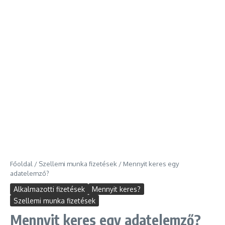
Főoldal
/
Szellemi munka fizetések
/
Mennyit keres egy
adatelemző?
Alkalmazotti fizetések
Mennyit keres?
Szellemi munka fizetések
Mennyit keres egy adatelemző?