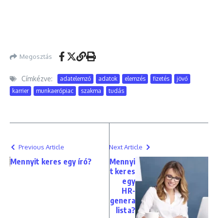
Megosztás
Címkézve:
adatelemző
adatok
elemzés
fizetés
jövő
karrier
munkaerőpiac
szakma
tudás
Previous Article
Next Article
Mennyit keres egy író?
Mennyi
t keres
egy
HR-
genera
lista?