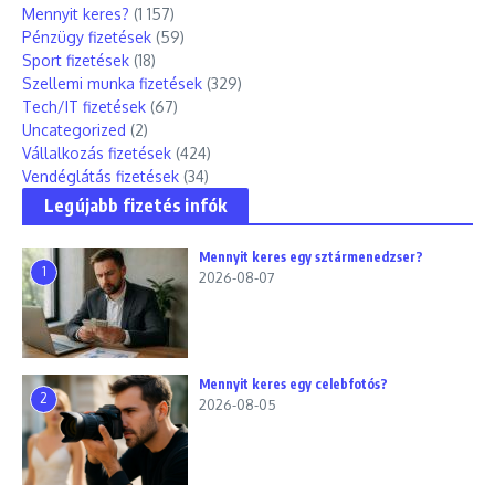
Mennyit keres?
(1 157)
Pénzügy fizetések
(59)
Sport fizetések
(18)
Szellemi munka fizetések
(329)
Tech/IT fizetések
(67)
Uncategorized
(2)
Vállalkozás fizetések
(424)
Vendéglátás fizetések
(34)
Legújabb fizetés infók
Mennyit keres egy sztármenedzser?
1
2026-08-07
Mennyit keres egy celebfotós?
2
2026-08-05