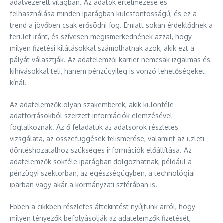
adatvezérelt világban. Az adatok értelmezése és
felhasználása minden iparágban kulcsfontosságú, és ez a
trend a jövőben csak erősödni fog. Emiatt sokan érdeklődnek a
terület iránt, és szívesen megismerkednének azzal, hogy
milyen fizetési kilátásokkal számolhatnak azok, akik ezt a
pályát választják. Az adatelemzői karrier nemcsak izgalmas és
kihívásokkal teli, hanem pénzügyileg is vonzó lehetőségeket
kínál.
Az adatelemzők olyan szakemberek, akik különféle
adatforrásokból szerzett információk elemzésével
foglalkoznak. Az ő feladatuk az adatsorok részletes
vizsgálata, az összefüggések felismerése, valamint az üzleti
döntéshozatalhoz szükséges információk előállítása. Az
adatelemzők sokféle iparágban dolgozhatnak, például a
pénzügyi szektorban, az egészségügyben, a technológiai
iparban vagy akár a kormányzati szférában is.
Ebben a cikkben részletes áttekintést nyújtunk arról, hogy
milyen tényezők befolyásolják az adatelemzők fizetését,