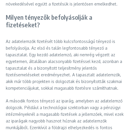
növekedésével együtt a fizetésük is jelentősen emelkedhet.
Milyen tényezők befolyásolják a
fizetéseket?
Az adatelemzők fizetését több kulcsfontosságú tényező is
befolyásolja. Az első és talán legfontosabb tényező a
tapasztalat. Egy kezdő adatelemző, aki nemrég végzett az
egyetemen, általában alacsonyabb fizetéssel kezd, azonban a
tapasztalat és a bizonyított teljesítmény jelentős
fizetésemeléseket eredményezhet. A tapasztalt adatelemzők,
akik már több projekten is dolgoztak és bizonyították szakmai
kompetenciájukat, sokkal magasabb fizetésre számíthatnak.
A második fontos tényező az iparág, amelyben az adatelemző
dolgozik. Például a technológiai szektorban vagy a pénzügyi
intézményeknél a magasabb fizetések a jellemzőek, mivel ezek
az iparágak nagyobb hasznot húznak az adatelemzők
munkájából. Ezenkívül a földrajzi elhelyezkedés is fontos