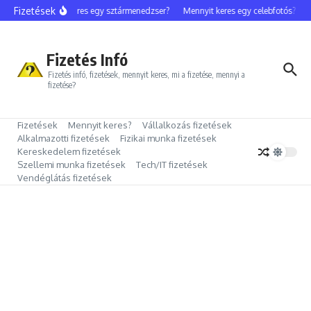
Ugrás a tartalomhoz
Fizetések
Mennyit keres egy sztármenedzser?
Mennyit keres egy celebfotós?
Me
Fizetés Infó
Fizetés infó, fizetések, mennyit keres, mi a fizetése, mennyi a
fizetése?
Fizetések
Mennyit keres?
Vállalkozás fizetések
Alkalmazotti fizetések
Fizikai munka fizetések
Kereskedelem fizetések
Szellemi munka fizetések
Tech/IT fizetések
Vendéglátás fizetések