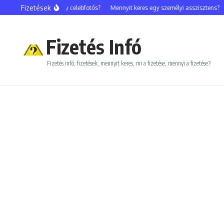
Ugrás a tartalomhoz
Fizetések
Mennyit keres egy celebfotós?
Mennyit keres egy személyi asszisztens?
M
Fizetés Infó
Fizetés infó, fizetések, mennyit keres, mi a fizetése, mennyi a fizetése?