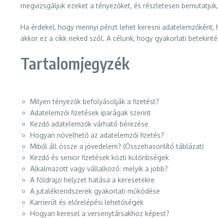
megvizsgáljuk ezeket a tényezőket, és részletesen bemutatjuk,
Ha érdekel, hogy mennyi pénzt lehet keresni adatelemzőként, 
akkor ez a cikk neked szól. A célunk, hogy gyakorlati betekin
Tartalomjegyzék
Milyen tényezők befolyásolják a fizetést?
Adatelemzői fizetések iparágak szerint
Kezdő adatelemzők várható bérezése
Hogyan növelhető az adatelemzői fizetés?
Miből áll össze a jövedelem? (Összehasonlító táblázat)
Kezdő és senior fizetések közti különbségek
Alkalmazott vagy vállalkozó: melyik a jobb?
A földrajzi helyzet hatása a keresetekre
A jutalékrendszerek gyakorlati működése
Karrierút és előrelépési lehetőségek
Hogyan keresel a versenytársakhoz képest?