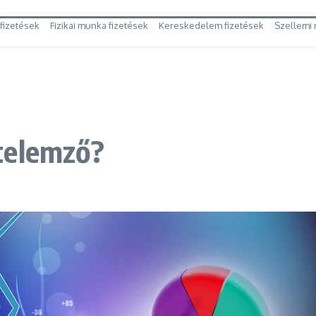
 fizetések
Fizikai munka fizetések
Kereskedelem fizetések
Szellemi 
telemző?