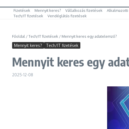
Fizetések
Mennyit keres?
Vállalkozás fizetések
Alkalmazotti
Tech/IT fizetések
Vendéglátás fizetések
Főoldal
/
Tech/IT fizetések
/
Mennyit keres egy adatelemző?
Mennyit keres?
Tech/IT fizetések
Mennyit keres egy ada
2025-12-08