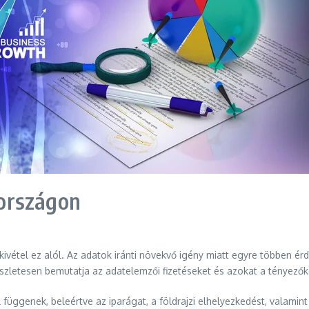
országon
vétel ez alól. Az adatok iránti növekvő igény miatt egyre többen ér
észletesen bemutatja az adatelemzői fizetéseket és azokat a tényező
üggenek, beleértve az iparágat, a földrajzi elhelyezkedést, valamin