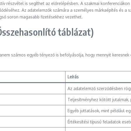
ív részvétel is segíthet az előrelépésben. A szakmai konferenciákon
jlődéséhez. Az adatelemzők számára a személyes márkaépítés és a sz
végső soron magasabb fizetésekhez vezethet.
Összehasonlító táblázat)
hanem számos egyéb tényező is befolyásolja, hogy mennyit keresnek 
Leírás
Az adatelemző szerződésben rögzí
Teljesítményhez kötött jutalmak, 
Egyéb juttatások, mint például eg
Értékesítési típusú feladatok eset