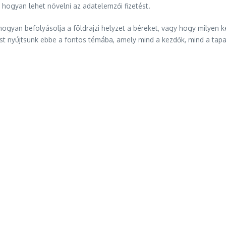
 hogyan lehet növelni az adatelemzői fizetést.
hogyan befolyásolja a földrajzi helyzet a béreket, vagy hogy milyen
tést nyújtsunk ebbe a fontos témába, amely mind a kezdők, mind a ta