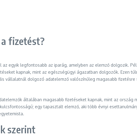
a fizetést?
l az egyik legfontosabb az iparág, amelyben az elemző dolgozik. Pé
téseket kapnak, mint az egészségügyi ágazatban dolgozók. Ezen túlme
ális vállalatnál dolgozó adatelemző valószínűleg magasabb fizetésre 
 adatelemzők általában magasabb fizetéseket kapnak, mint az ország 
kulcsfontosságú; egy tapasztalt elemző, aki több évnyi esettanulmán
 egyetemista.
k szerint