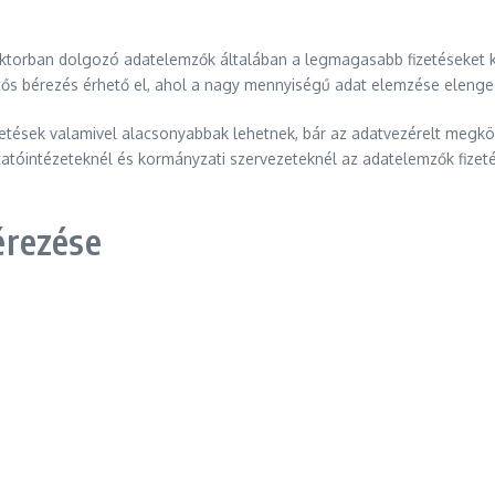
ktorban dolgozó adatelemzők általában a legmagasabb fizetéseket kap
ntős bérezés érhető el, ahol a nagy mennyiségű adat elemzése eleng
tések valamivel alacsonyabbak lehetnek, bár az adatvezérelt megköz
intézeteknél és kormányzati szervezeteknél az adatelemzők fizetése
érezése