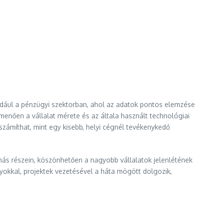
ldául a pénzügyi szektorban, ahol az adatok pontos elemzése
nően a vállalat mérete és az általa használt technológiai
számíthat, mint egy kisebb, helyi cégnél tevékenykedő
más részein, köszönhetően a nagyobb vállalatok jelenlétének
yokkal, projektek vezetésével a háta mögött dolgozik,