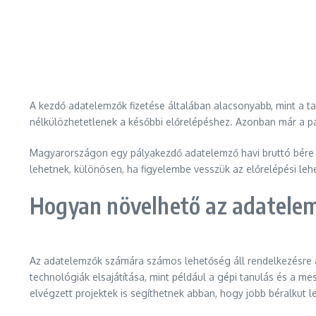
A kezdő adatelemzők fizetése általában alacsonyabb, mint a t
nélkülözhetetlenek a későbbi előrelépéshez. Azonban már a pály
Magyarországon egy pályakezdő adatelemző havi bruttó bére 
lehetnek, különösen, ha figyelembe vesszük az előrelépési le
Hogyan növelhető az adatelem
Az adatelemzők számára számos lehetőség áll rendelkezésre a
technológiák elsajátítása, mint például a gépi tanulás és a me
elvégzett projektek is segíthetnek abban, hogy jobb béralkut l