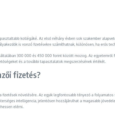
apasztaltabb kollégáké. Az első néhány évben sok szakember alapvet
akezdők is vonzó fizetésekre számíthatnak, különösen, ha erős techni
általában 300 000 és 450 000 forint között mozog. Az egyetemről 
hetőségeket és a további tapasztalatok megszerzésének értékét.
zői fizetés?
 fizetések növelésére. Az egyik legfontosabb tényező a folyamatos 
sterséges intelligencia, jelentősen hozzájárulhat a magasabb jövedel
ehessen elérni.