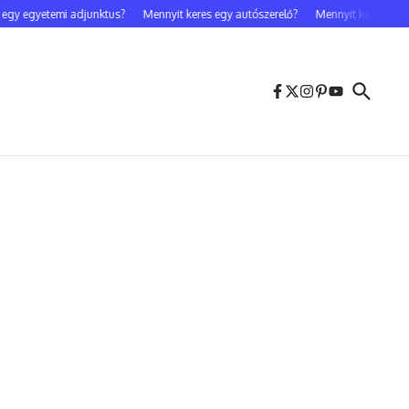
y egyetemi adjunktus?
Mennyit keres egy autószerelő?
Mennyit keres egy cele