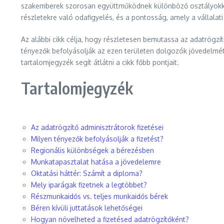
szakemberek szorosan együttműködnek különböző osztályokkal,
részletekre való odafigyelés, és a pontosság, amely a vállalati 
Az alábbi cikk célja, hogy részletesen bemutassa az adatrögzí
tényezők befolyásolják az ezen területen dolgozók jövedelmét,
tartalomjegyzék segít átlátni a cikk főbb pontjait.
Tartalomjegyzék
Az adatrögzítő adminisztrátorok fizetései
Milyen tényezők befolyásolják a fizetést?
Regionális különbségek a bérezésben
Munkatapasztalat hatása a jövedelemre
Oktatási háttér: Számít a diploma?
Mely iparágak fizetnek a legtöbbet?
Részmunkaidős vs. teljes munkaidős bérek
Béren kívüli juttatások lehetőségei
Hogyan növelheted a fizetésed adatrögzítőként?