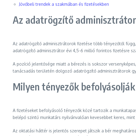
Jövőbeli trendek a szakmában és fizetésekben
Az adatrögzítő adminisztrátor
Az adatrögzítő adminisztrátorok fizetése több tényezőtől függ,
adatrögzítő adminisztrátor évi 4,5-6 millió forintos fizetésr
A pozíció jelentősége miatt a bérezés is sokszor versenyképes,
tanácsadás területén dolgozó adatrögzítő adminisztrátorok g
Milyen tényezők befolyásolják 
A fizetéseket befolyásoló tényezők közé tartozik a munkatapasz
belépő szintű munkatárs nyilvánvalóan kevesebbet keres, mint 
Az oktatási háttér is jelentős szerepet játszik a bér meghatár