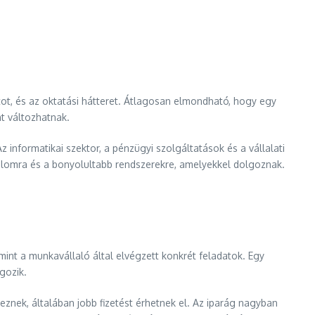
atot, és az oktatási hátteret. Átlagosan elmondható, hogy egy
nt változhatnak.
 informatikai szektor, a pénzügyi szolgáltatások és a vállalati
alomra és a bonyolultabb rendszerekre, amelyekkel dolgoznak.
amint a munkavállaló által elvégzett konkrét feladatok. Egy
gozik.
keznek, általában jobb fizetést érhetnek el. Az iparág nagyban