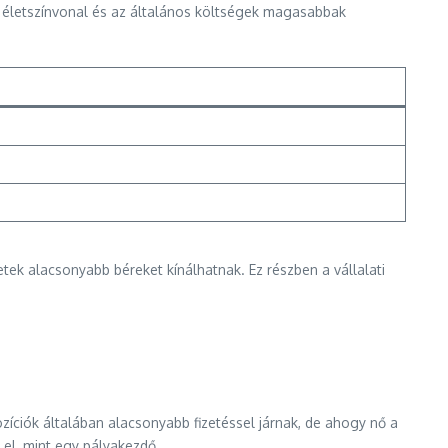
az életszínvonal és az általános költségek magasabbak
tek alacsonyabb béreket kínálhatnak. Ez részben a vállalati
zíciók általában alacsonyabb fizetéssel járnak, de ahogy nő a
 el, mint egy pályakezdő.