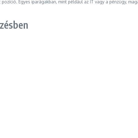
pozíció. Egyes iparágakban, mint például az IT vagy a pénzügy, mag
ezésben