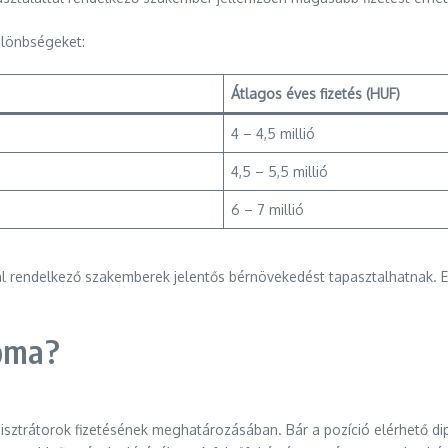
különbségeket:
Átlagos éves fizetés (HUF)
4 – 4,5 millió
4,5 – 5,5 millió
6 – 7 millió
tal rendelkező szakemberek jelentős bérnövekedést tapasztalhatnak. E
loma?
nisztrátorok fizetésének meghatározásában. Bár a pozíció elérhető dip