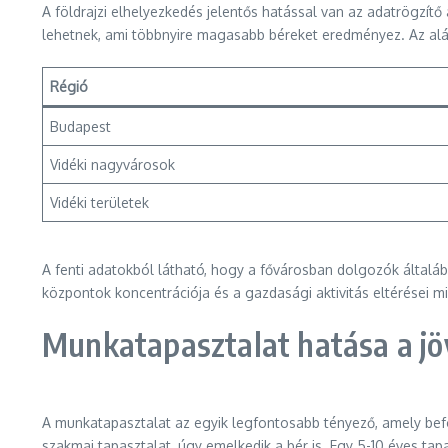
A földrajzi elhelyezkedés jelentős hatással van az adatrögzít
lehetnek, ami többnyire magasabb béreket eredményez. Az aláb
Régió
Budapest
Vidéki nagyvárosok
Vidéki területek
A fenti adatokból látható, hogy a fővárosban dolgozók általáb
központok koncentrációja és a gazdasági aktivitás eltérései mia
Munkatapasztalat hatása a j
A munkatapasztalat az egyik legfontosabb tényező, amely befol
szakmai tapasztalat, úgy emelkedik a bér is. Egy 5-10 éves ta