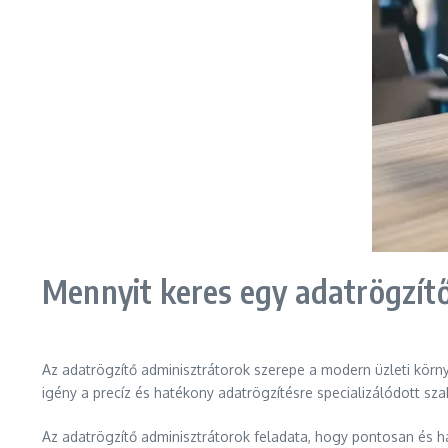
Mennyit keres egy adatrögzít
Az adatrögzítő adminisztrátorok szerepe a modern üzleti körn
igény a precíz és hatékony adatrögzítésre specializálódott sza
Az adatrögzítő adminisztrátorok feladata, hogy pontosan és h