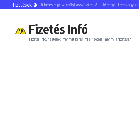
Ugrás a tartalomhoz
Fizetések
elebfotós?
Mennyit keres egy személyi asszisztens?
Mennyit keres egy kamio
Fizetés Infó
Fizetés infó, fizetések, mennyit keres, mi a fizetése, mennyi a fizetése?