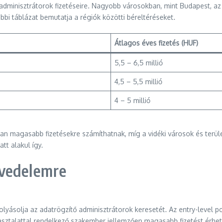
ő adminisztrátorok fizetéseire. Nagyobb városokban, mint Budapest, 
bi táblázat bemutatja a régiók közötti béreltéréseket.
Átlagos éves fizetés (HUF)
5,5 – 6,5 millió
4,5 – 5,5 millió
4 – 5 millió
an magasabb fizetésekre számíthatnak, míg a vidéki városok és terüle
tt alakul így.
övedelemre
yásolja az adatrögzítő adminisztrátorok keresetét. Az entry-level po
pasztalattal rendelkező szakember jellemzően magasabb fizetést érhet