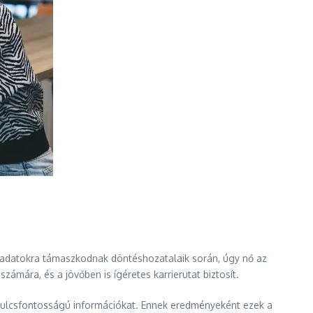
z adatokra támaszkodnak döntéshozatalaik során, úgy nő az
ámára, és a jövőben is ígéretes karrierutat biztosít.
 kulcsfontosságú információkat. Ennek eredményeként ezek a