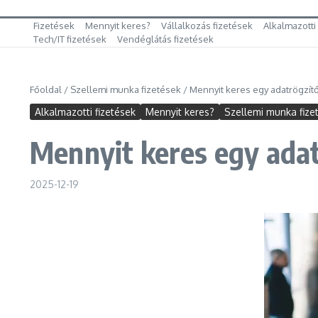
Fizetések
Mennyit keres?
Vállalkozás fizetések
Alkalmazotti
Tech/IT fizetések
Vendéglátás fizetések
Főoldal
/
Szellemi munka fizetések
/
Mennyit keres egy adatrögzítő
Alkalmazotti fizetések
Mennyit keres?
Szellemi munka fize
Mennyit keres egy adat
2025-12-19