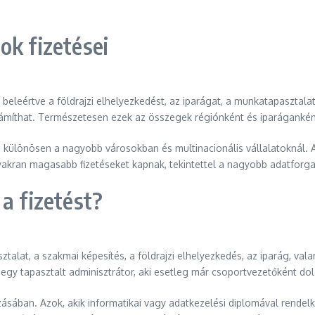
ok fizetései
 beleértve a földrajzi elhelyezkedést, az iparágat, a munkatapasztal
e számíthat. Természetesen ezek az összegek régiónként és iparáganké
 különösen a nagyobb városokban és multinacionális vállalatoknál. Az
yakran magasabb fizetéseket kapnak, tekintettel a nagyobb adatforg
a fizetést?
talat, a szakmai képesítés, a földrajzi elhelyezkedés, az iparág, val
egy tapasztalt adminisztrátor, aki esetleg már csoportvezetőként dol
ozásában. Azok, akik informatikai vagy adatkezelési diplomával rendel