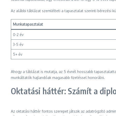
Az alábbi táblázat szemlélteti a tapasztalat szerinti bérezési 
Munkatapasztalat
0-2 év
3-5 év
5+ év
Ahogy a táblázat is mutatja, az 5 évnél hosszabb tapasztalat
munkáltatók hajlandóak magasabb fizetéssel honorálni.
Oktatási háttér: Számít a dip
Az oktatási háttér fontos szerepet játszik az adatrögzítő admi