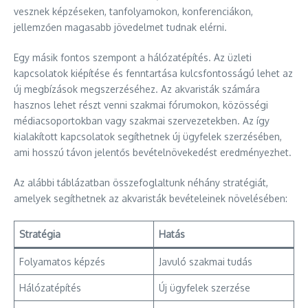
vesznek képzéseken, tanfolyamokon, konferenciákon,
jellemzően magasabb jövedelmet tudnak elérni.
Egy másik fontos szempont a hálózatépítés. Az üzleti
kapcsolatok kiépítése és fenntartása kulcsfontosságú lehet az
új megbízások megszerzéséhez. Az akvaristák számára
hasznos lehet részt venni szakmai fórumokon, közösségi
médiacsoportokban vagy szakmai szervezetekben. Az így
kialakított kapcsolatok segíthetnek új ügyfelek szerzésében,
ami hosszú távon jelentős bevételnövekedést eredményezhet.
Az alábbi táblázatban összefoglaltunk néhány stratégiát,
amelyek segíthetnek az akvaristák bevételeinek növelésében:
Stratégia
Hatás
Folyamatos képzés
Javuló szakmai tudás
Hálózatépítés
Új ügyfelek szerzése