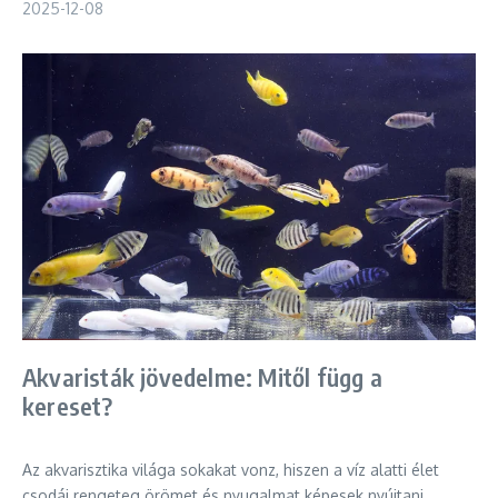
2025-12-08
Akvaristák jövedelme: Mitől függ a
kereset?
Az akvarisztika világa sokakat vonz, hiszen a víz alatti élet
csodái rengeteg örömet és nyugalmat képesek nyújtani.