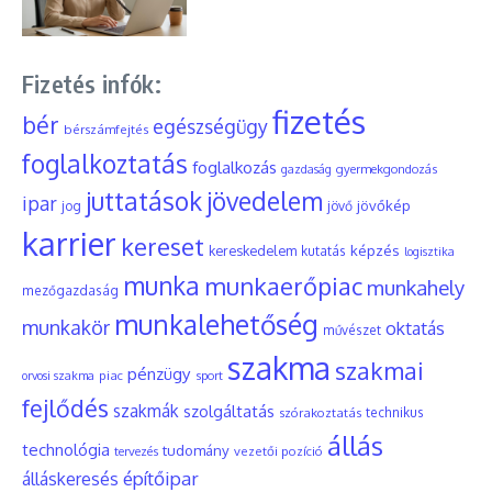
Fizetés infók:
fizetés
bér
egészségügy
bérszámfejtés
foglalkoztatás
foglalkozás
gyermekgondozás
gazdaság
juttatások
jövedelem
ipar
jövőkép
jog
jövő
karrier
kereset
képzés
kereskedelem
kutatás
logisztika
munka
munkaerőpiac
munkahely
mezőgazdaság
munkalehetőség
munkakör
oktatás
művészet
szakma
szakmai
pénzügy
piac
orvosi szakma
sport
fejlődés
szakmák
szolgáltatás
szórakoztatás
technikus
állás
technológia
tudomány
tervezés
vezetői pozíció
építőipar
álláskeresés