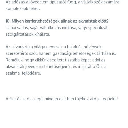
Az adózás a jövedelem típusától függ, a vállalkozók számára
komplexebb lehet.
10. Milyen karrierlehetőségek állnak az akvaristák előtt?
Tanácsadás, saját vállalkozás indítása, vagy specializált
szolgáltatások kínálata.
Az akvarisztika világa nemcsak a halak és növények
szeretetéről szól, hanem gazdasági lehetőségek tárháza is.
Reméljük, hogy cikkünk segített tisztább képet adni az
akvaristák jövedelmi lehetőségeiről, és inspirálta Önt a
szakmai fejlődésre.
A fizetések összegei minden esetben tájékoztató jellegüek!!!