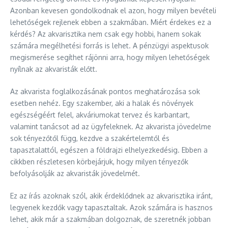
Azonban kevesen gondolkodnak el azon, hogy milyen bevételi
lehetőségek rejlenek ebben a szakmában. Miért érdekes ez a
kérdés? Az akvarisztika nem csak egy hobbi, hanem sokak
számára megélhetési forrás is lehet. A pénzügyi aspektusok
megismerése segíthet rájönni arra, hogy milyen lehetőségek
nyílnak az akvaristák előtt.
Az akvarista foglalkozásának pontos meghatározása sok
esetben nehéz. Egy szakember, aki a halak és növények
egészségéért felel, akváriumokat tervez és karbantart,
valamint tanácsot ad az ügyfeleknek. Az akvarista jövedelme
sok tényezőtől függ, kezdve a szakértelemtől és
tapasztalattól, egészen a földrajzi elhelyezkedésig. Ebben a
cikkben részletesen körbejárjuk, hogy milyen tényezők
befolyásolják az akvaristák jövedelmét.
Ez az írás azoknak szól, akik érdeklődnek az akvarisztika iránt,
legyenek kezdők vagy tapasztaltak. Azok számára is hasznos
lehet, akik már a szakmában dolgoznak, de szeretnék jobban