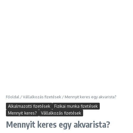
Főoldal
/
Vállalkozás fizetések
/
Mennyit keres egy akvarista?
Alkalmazotti fizetések
Fizikai munka fizetések
Mennyit keres?
Vállalkozás fizetések
Mennyit keres egy akvarista?