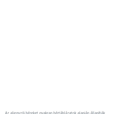
Az aljegyzői béreket gyakran bértáblázatok alapján állapítják