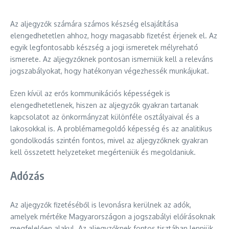
Az aljegyzők számára számos készség elsajátítása
elengedhetetlen ahhoz, hogy magasabb fizetést érjenek el. Az
egyik legfontosabb készség a jogi ismeretek mélyreható
ismerete. Az aljegyzőknek pontosan ismerniük kell a releváns
jogszabályokat, hogy hatékonyan végezhessék munkájukat.
Ezen kívül az erős kommunikációs képességek is
elengedhetetlenek, hiszen az aljegyzők gyakran tartanak
kapcsolatot az önkormányzat különféle osztályaival és a
lakosokkal is. A problémamegoldó képesség és az analitikus
gondolkodás szintén fontos, mivel az aljegyzőknek gyakran
kell összetett helyzeteket megérteniük és megoldaniuk.
Adózás
Az aljegyzők fizetéséből is levonásra kerülnek az adók,
amelyek mértéke Magyarországon a jogszabályi előírásoknak
megfelelően alakul. Az aljegyzőknek fontos tisztában lenniük