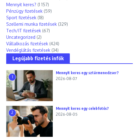
Mennyit keres?
(1 157)
Pénzügy fizetések
(59)
Sport fizetések
(18)
Szellemi munka fizetések
(329)
Tech/IT fizetések
(67)
Uncategorized
(2)
Vállalkozás fizetések
(424)
Vendéglátás fizetések
(34)
Legújabb fizetés infók
Mennyit keres egy sztármenedzser?
1
2026-08-07
Mennyit keres egy celebfotós?
2
2026-08-05