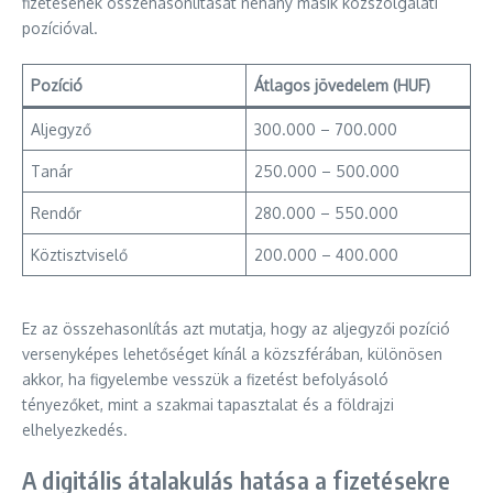
fizetésének összehasonlítását néhány másik közszolgálati
pozícióval.
Pozíció
Átlagos jövedelem (HUF)
Aljegyző
300.000 – 700.000
Tanár
250.000 – 500.000
Rendőr
280.000 – 550.000
Köztisztviselő
200.000 – 400.000
Ez az összehasonlítás azt mutatja, hogy az aljegyzői pozíció
versenyképes lehetőséget kínál a közszférában, különösen
akkor, ha figyelembe vesszük a fizetést befolyásoló
tényezőket, mint a szakmai tapasztalat és a földrajzi
elhelyezkedés.
A digitális átalakulás hatása a fizetésekre