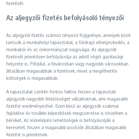
fizetését.
Az aljegyzői fizetés befolyásoló tényezői
Az aljegyzői fizetés számos tényező függvénye, amelyek közé
tartozik a munkahelyi tapasztalat, a földrajzi elhelyezkedés, a
munkakör és az önkormányzat nagysága. Az aljegyzők
fizetését jelentősen befolyásolja az adott régió gazdasági
helyzete is. Például, a fővárosban vagy nagyobb városokban
általában magasabbak a fizetések, mivel a megélhetési
költségek is magasabbak.
A tapasztalat szintén fontos faktor, hiszen a tapasztalt
aljegyzők nagyobb felelősséget vállalhatnak, ami magasabb
fizetést eredményezhet. Ezen kívül az aljegyzők szakmai
fejlődése és további képesítések megszerzése is növelheti a
bérüket. Az előrelépési lehetőségek is befolyásolják a
keresetet, hiszen a magasabb pozíciók általában magasabb
fizetést is jelentenek.