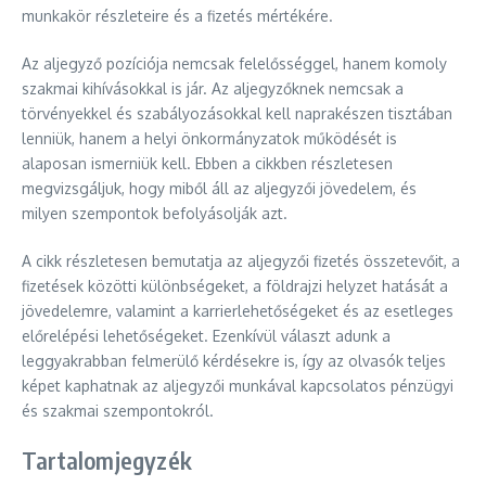
munkakör részleteire és a fizetés mértékére.
Az aljegyző pozíciója nemcsak felelősséggel, hanem komoly
szakmai kihívásokkal is jár. Az aljegyzőknek nemcsak a
törvényekkel és szabályozásokkal kell naprakészen tisztában
lenniük, hanem a helyi önkormányzatok működését is
alaposan ismerniük kell. Ebben a cikkben részletesen
megvizsgáljuk, hogy miből áll az aljegyzői jövedelem, és
milyen szempontok befolyásolják azt.
A cikk részletesen bemutatja az aljegyzői fizetés összetevőit, a
fizetések közötti különbségeket, a földrajzi helyzet hatását a
jövedelemre, valamint a karrierlehetőségeket és az esetleges
előrelépési lehetőségeket. Ezenkívül választ adunk a
leggyakrabban felmerülő kérdésekre is, így az olvasók teljes
képet kaphatnak az aljegyzői munkával kapcsolatos pénzügyi
és szakmai szempontokról.
Tartalomjegyzék