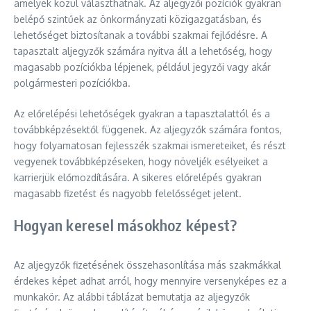
amelyek közül választhatnak. Az aljegyzői pozíciók gyakran
belépő szintűek az önkormányzati közigazgatásban, és
lehetőséget biztosítanak a további szakmai fejlődésre. A
tapasztalt aljegyzők számára nyitva áll a lehetőség, hogy
magasabb pozíciókba lépjenek, például jegyzői vagy akár
polgármesteri pozíciókba.
Az előrelépési lehetőségek gyakran a tapasztalattól és a
továbbképzésektől függenek. Az aljegyzők számára fontos,
hogy folyamatosan fejlesszék szakmai ismereteiket, és részt
vegyenek továbbképzéseken, hogy növeljék esélyeiket a
karrierjük előmozdítására. A sikeres előrelépés gyakran
magasabb fizetést és nagyobb felelősséget jelent.
Hogyan keresel másokhoz képest?
Az aljegyzők fizetésének összehasonlítása más szakmákkal
érdekes képet adhat arról, hogy mennyire versenyképes ez a
munkakör. Az alábbi táblázat bemutatja az aljegyzők