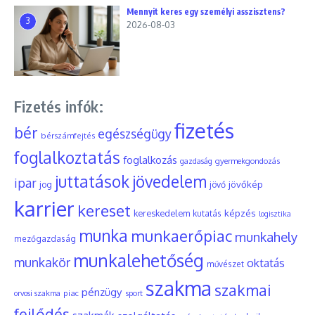
Mennyit keres egy személyi asszisztens?
3
2026-08-03
Fizetés infók:
fizetés
bér
egészségügy
bérszámfejtés
foglalkoztatás
foglalkozás
gyermekgondozás
gazdaság
juttatások
jövedelem
ipar
jövőkép
jog
jövő
karrier
kereset
képzés
kereskedelem
kutatás
logisztika
munka
munkaerőpiac
munkahely
mezőgazdaság
munkalehetőség
munkakör
oktatás
művészet
szakma
szakmai
pénzügy
piac
orvosi szakma
sport
fejlődés