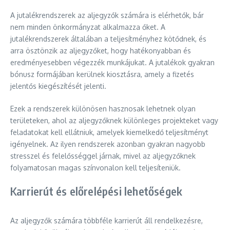
A jutalékrendszerek az aljegyzők számára is elérhetők, bár
nem minden önkormányzat alkalmazza őket. A
jutalékrendszerek általában a teljesítményhez kötődnek, és
arra ösztönzik az aljegyzőket, hogy hatékonyabban és
eredményesebben végezzék munkájukat. A jutalékok gyakran
bónusz formájában kerülnek kiosztásra, amely a fizetés
jelentős kiegészítését jelenti.
Ezek a rendszerek különösen hasznosak lehetnek olyan
területeken, ahol az aljegyzőknek különleges projekteket vagy
feladatokat kell ellátniuk, amelyek kiemelkedő teljesítményt
igényelnek. Az ilyen rendszerek azonban gyakran nagyobb
stresszel és felelősséggel járnak, mivel az aljegyzőknek
folyamatosan magas színvonalon kell teljesíteniük.
Karrierút és előrelépési lehetőségek
Az aljegyzők számára többféle karrierút áll rendelkezésre,