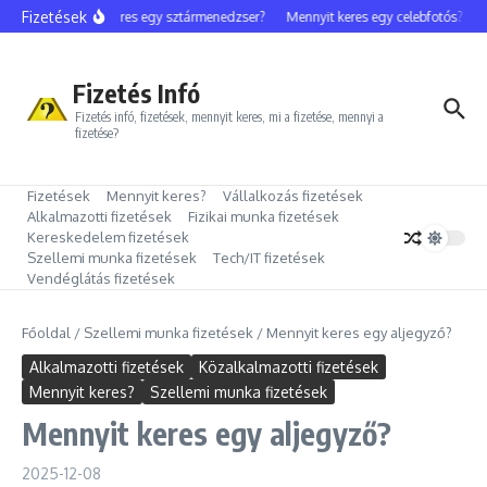
Ugrás a tartalomhoz
Fizetések
Mennyit keres egy sztármenedzser?
Mennyit keres egy celebfotós?
Me
Fizetés Infó
Fizetés infó, fizetések, mennyit keres, mi a fizetése, mennyi a
fizetése?
Fizetések
Mennyit keres?
Vállalkozás fizetések
Alkalmazotti fizetések
Fizikai munka fizetések
Kereskedelem fizetések
Szellemi munka fizetések
Tech/IT fizetések
Vendéglátás fizetések
Főoldal
/
Szellemi munka fizetések
/
Mennyit keres egy aljegyző?
Alkalmazotti fizetések
Közalkalmazotti fizetések
Mennyit keres?
Szellemi munka fizetések
Mennyit keres egy aljegyző?
2025-12-08