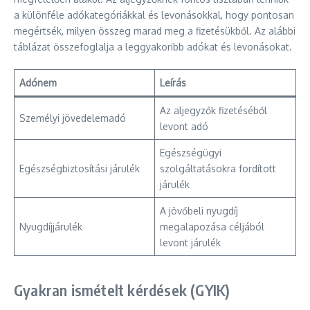
a különféle adókategóriákkal és levonásokkal, hogy pontosan
megértsék, milyen összeg marad meg a fizetésükből. Az alábbi
táblázat összefoglalja a leggyakoribb adókat és levonásokat.
Adónem
Leírás
Az aljegyzők fizetéséből
Személyi jövedelemadó
levont adó
Egészségügyi
Egészségbiztosítási járulék
szolgáltatásokra fordított
járulék
A jövőbeli nyugdíj
Nyugdíjjárulék
megalapozása céljából
levont járulék
Gyakran ismételt kérdések (GYIK)