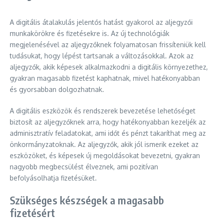
A digitális átalakulás jelentős hatást gyakorol az aljegyzői
munkakörökre és fizetésekre is. Az új technológiák
megjelenésével az aljegyzőknek folyamatosan frissíteniük kell
tudásukat, hogy lépést tartsanak a változásokkal. Azok az
aljegyzők, akik képesek alkalmazkodni a digitális környezethez,
gyakran magasabb fizetést kaphatnak, mivel hatékonyabban
és gyorsabban dolgozhatnak.
A digitális eszközök és rendszerek bevezetése lehetőséget
biztosít az aljegyzőknek arra, hogy hatékonyabban kezeljék az
adminisztratív feladatokat, ami időt és pénzt takaríthat meg az
önkormányzatoknak. Az aljegyzők, akik jól ismerik ezeket az
eszközöket, és képesek új megoldásokat bevezetni, gyakran
nagyobb megbecsülést élveznek, ami pozitívan
befolyásolhatja fizetésüket.
Szükséges készségek a magasabb
fizetésért