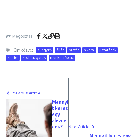
Megosztás
Címkézve:
aljegyző
állás
fizetés
hivatal
juttatások
karrier
közigazgatás
munkaerőpiac
Previous Article
Mennyi
t keres
egy
alezre
des?
Next Article
Mennyit keres egy