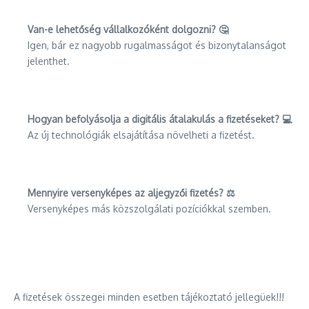
Van-e lehetőség vállalkozóként dolgozni? 🤔
Igen, bár ez nagyobb rugalmasságot és bizonytalanságot
jelenthet.
Hogyan befolyásolja a digitális átalakulás a fizetéseket? 💻
Az új technológiák elsajátítása növelheti a fizetést.
Mennyire versenyképes az aljegyzői fizetés? ⚖️
Versenyképes más közszolgálati pozíciókkal szemben.
A fizetések összegei minden esetben tájékoztató jellegüek!!!