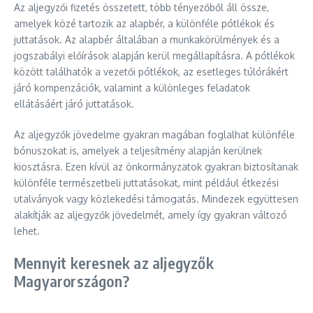
Az aljegyzői fizetés összetett, több tényezőből áll össze,
amelyek közé tartozik az alapbér, a különféle pótlékok és
juttatások. Az alapbér általában a munkakörülmények és a
jogszabályi előírások alapján kerül megállapításra. A pótlékok
között találhatók a vezetői pótlékok, az esetleges túlórákért
járó kompenzációk, valamint a különleges feladatok
ellátásáért járó juttatások.
Az aljegyzők jövedelme gyakran magában foglalhat különféle
bónuszokat is, amelyek a teljesítmény alapján kerülnek
kiosztásra. Ezen kívül az önkormányzatok gyakran biztosítanak
különféle természetbeli juttatásokat, mint például étkezési
utalványok vagy közlekedési támogatás. Mindezek együttesen
alakítják az aljegyzők jövedelmét, amely így gyakran változó
lehet.
Mennyit keresnek az aljegyzők
Magyarországon?