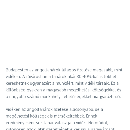
Budapesten az angoltanárok átlagos fizetése magasabb, mint
vidéken. A fővárosban a tanárok akár 30-40%-kal is többet
kereshetnek ugyanazért a munkáért, mint vidéki társaik. Ez a
különbség gyakran a magasabb megélhetési költségekkel és
a nagyobb számú munkahelyi lehetőségekkel magyarázható.
Vidéken az angoltanárok fizetése alacsonyabb, de a
megélhetési költségek is mérsékeltebbek. Ennek
eredményeként sok tanár választja a vidéki életmódot,
különösen azok, akik szeretnének elkerülni a nagyvárosok