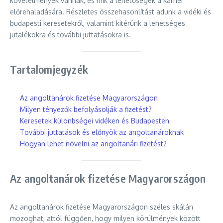
követelmények vannak, és mik a lehetőségek a karrier
előrehaladására. Részletes összehasonlítást adunk a vidéki és
budapesti keresetekről, valamint kitérünk a lehetséges
jutalékokra és további juttatásokra is.
Tartalomjegyzék
Az angoltanárok fizetése Magyarországon
Milyen tényezők befolyásolják a fizetést?
Keresetek különbségei vidéken és Budapesten
További juttatások és előnyök az angoltanároknak
Hogyan lehet növelni az angoltanári fizetést?
Az angoltanárok fizetése Magyarországon
Az angoltanárok fizetése Magyarországon széles skálán
mozoghat, attól függően, hogy milyen körülmények között