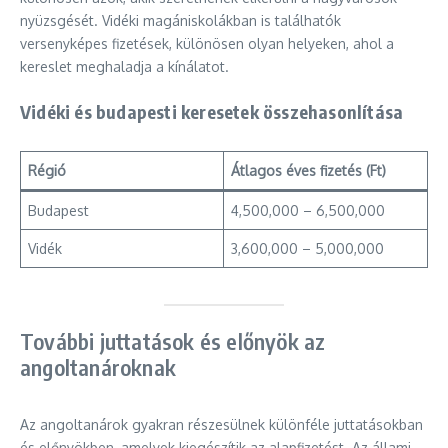
nyüzsgését. Vidéki magániskolákban is találhatók
versenyképes fizetések, különösen olyan helyeken, ahol a
kereslet meghaladja a kínálatot.
Vidéki és budapesti keresetek összehasonlítása
Régió
Átlagos éves fizetés (Ft)
Budapest
4,500,000 – 6,500,000
Vidék
3,600,000 – 5,000,000
További juttatások és előnyök az
angoltanároknak
Az angoltanárok gyakran részesülnek különféle juttatásokban
és előnyökben, amelyek kiegészítik az alapfizetést. Az állami