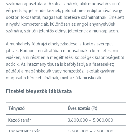
szakmai tapasztalata. Azok a tanárok, akik magasabb szintű
végzettséggel rendelkeznek, például mesterdiplomával vagy
doktori fokozattal, magasabb fizetésre számíthatnak. Emellett
a nyelvi kompetenciák, különösen az angol anyanyelvűek
számára, szintén jelentős előnyt jelentenek a munkapiacon.
A munkahely földrajzi elhelyezkedése is fontos szerepet
játszik. Budapesten általában magasabbak a keresetek, mint
vidéken, ami részben a megélhetési költségek különbségeiből
adódik. Az intézmény típusa is befolyásolja a fizetéseket;
például a magániskolák vagy nemzetközi iskolák gyakran
magasabb béreket kínálnak, mint az állami iskolák.
Fizetési tényezők táblázata
Tényező
Éves fizetés (Ft)
Kezdő tanár
3,600,000 – 5,000,000
Tapasztalt tanár
5,500,000 – 7,500,000