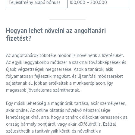
Teljesítmény alapú bónusz
100,000 – 300,000
Hogyan lehet növelni az angoltanári
fizetést?
Az angoltanárok többféle módon is növelhetik a fizetésüket.
Az egyik leggyakoribb módszer a szakmai továbbképzések és
újabb végzettségek megszerzése. Azok a tanárok, akik
folyamatosan fejlesztik magukat, és új tanítási módszereket
sajátítanak el, jobban értékeltek a munkaerőpiacon, így
magasabb jövedelemre számíthatnak.
Egy másik lehetőség a magánórák tartása, akár személyesen,
akár online. Az online oktatás növekvő népszerűsége
lehetőséget kínál arra, hogy a tanárok diákokat keressenek az
ország bármely pontjáról, vagy akár külföldről is. Ezáltal
szélesíthetik a tanítványaik körét, és növelhetik a