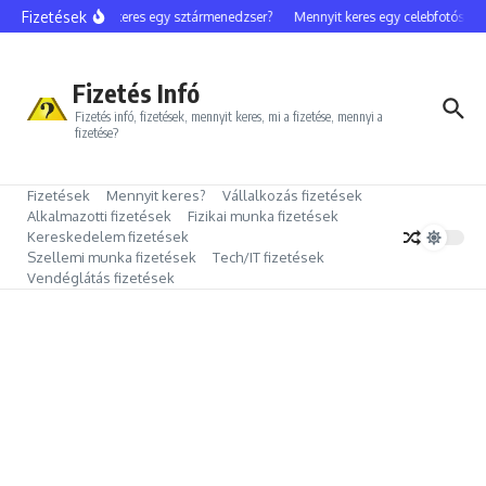
Ugrás a tartalomhoz
Fizetések
Mennyit keres egy sztármenedzser?
Mennyit keres egy celebfotós?
Fizetés Infó
Fizetés infó, fizetések, mennyit keres, mi a fizetése, mennyi a
fizetése?
Fizetések
Mennyit keres?
Vállalkozás fizetések
Alkalmazotti fizetések
Fizikai munka fizetések
Kereskedelem fizetések
Szellemi munka fizetések
Tech/IT fizetések
Vendéglátás fizetések