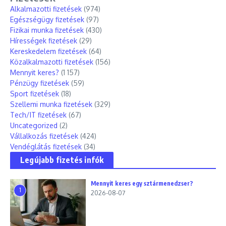
Alkalmazotti fizetések
(974)
Egészségügy fizetések
(97)
Fizikai munka fizetések
(430)
Hírességek fizetések
(29)
Kereskedelem fizetések
(64)
Közalkalmazotti fizetések
(156)
Mennyit keres?
(1 157)
Pénzügy fizetések
(59)
Sport fizetések
(18)
Szellemi munka fizetések
(329)
Tech/IT fizetések
(67)
Uncategorized
(2)
Vállalkozás fizetések
(424)
Vendéglátás fizetések
(34)
Legújabb fizetés infók
Mennyit keres egy sztármenedzser?
1
2026-08-07