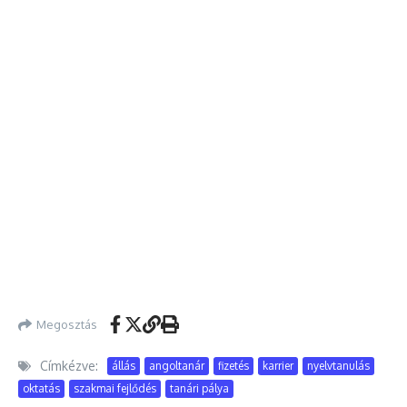
Megosztás
Címkézve:
állás
angoltanár
fizetés
karrier
nyelvtanulás
oktatás
szakmai fejlődés
tanári pálya