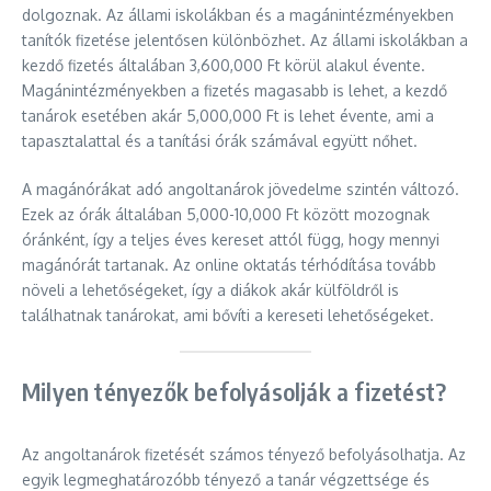
dolgoznak. Az állami iskolákban és a magánintézményekben
tanítók fizetése jelentősen különbözhet. Az állami iskolákban a
kezdő fizetés általában 3,600,000 Ft körül alakul évente.
Magánintézményekben a fizetés magasabb is lehet, a kezdő
tanárok esetében akár 5,000,000 Ft is lehet évente, ami a
tapasztalattal és a tanítási órák számával együtt nőhet.
A magánórákat adó angoltanárok jövedelme szintén változó.
Ezek az órák általában 5,000-10,000 Ft között mozognak
óránként, így a teljes éves kereset attól függ, hogy mennyi
magánórát tartanak. Az online oktatás térhódítása tovább
növeli a lehetőségeket, így a diákok akár külföldről is
találhatnak tanárokat, ami bővíti a kereseti lehetőségeket.
Milyen tényezők befolyásolják a fizetést?
Az angoltanárok fizetését számos tényező befolyásolhatja. Az
egyik legmeghatározóbb tényező a tanár végzettsége és