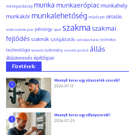
munka
munkaerőpiac
munkahely
mezőgazdaság
munkalehetőség
munkakör
oktatás
művészet
szakma
szakmai
pénzügy
piac
orvosi szakma
sport
fejlődés
szakmák
szolgáltatás
szórakoztatás
technikus
állás
technológia
tudomány
tervezés
vezetői pozíció
építőipar
álláskeresés
Fizetések:
Mennyit keres egy vízvezeték-szerelő?
1
2026-07-13
Mennyit keres egy villanyszerelő?
2
2026-07-25