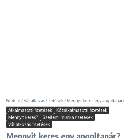
Főoldal
/
Vállalkozás fizetések
/
Mennyit keres egy angoltanár?
Alkalmazotti fizetések
Közalkalmazotti fizetések
Mennyit keres?
Szellemi munka fizetések
Vállalkozás fizetések
Mennyit keres egy angoltanár?