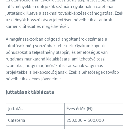
intézményekben dolgozók számára gyakoriak a cafeteriai
juttatások, illetve a szakmai továbbképzések támogatása. Ezek
az előnyök hosszú távon jelentősen növelhetik a tanárok
karrier kilátásait és megélhetését.
A magánszektorban dolgozó angoltanárok számára a
juttatások még vonzóbbak lehetnek. Gyakran kapnak
bónuszokat a teljesítmény alapján, és lehetőségük van
rugalmas munkarend kialakítására, ami lehetővé teszi
számukra, hogy magánórákat is tartsanak vagy más
projektekbe is bekapcsolódjanak. Ezek a lehetőségek tovább
növelhetik az éves jövedelmet.
Juttatások táblázata
Juttatás
Éves érték (Ft)
Cafeteria
250,000 – 500,000