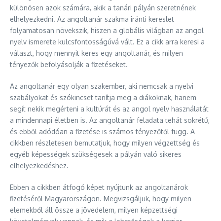
különösen azok számára, akik a tanári pályán szeretnének
elhelyezkedni. Az angoltanár szakma iránti kereslet
folyamatosan növekszik, hiszen a globális világban az angol
nyelv ismerete kulcsfontosságúvá vált. Ez a cikk arra keresi a
választ, hogy mennyit keres egy angoltanár, és milyen
tényezők befolyásolják a fizetéseket.
Az angoltanár egy olyan szakember, aki nemcsak a nyelvi
szabályokat és szókincset tanítja meg a diákoknak, hanem
segít nekik megérteni a kultúrát és az angol nyelv használatát
a mindennapi életben is. Az angoltanár feladata tehát sokrétű,
és ebből adódóan a fizetése is számos tényezőtől függ. A
cikkben részletesen bemutatjuk, hogy milyen végzettség és
egyéb képességek szükségesek a pályán való sikeres
elhelyezkedéshez.
Ebben a cikkben átfogó képet nyújtunk az angoltanárok
fizetéséről Magyarországon. Megvizsgáljuk, hogy milyen
elemekből áll össze a jövedelem, milyen képzettségi