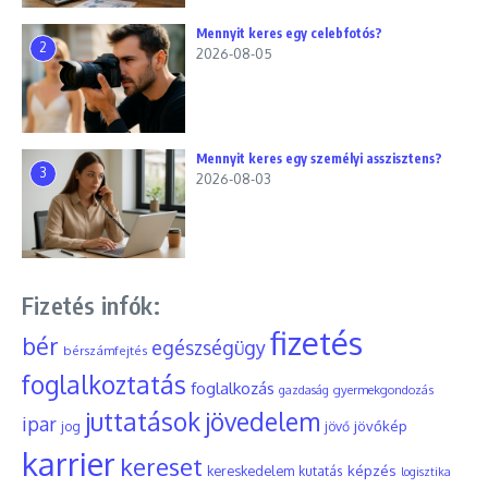
Mennyit keres egy celebfotós?
2
2026-08-05
Mennyit keres egy személyi asszisztens?
3
2026-08-03
Fizetés infók:
fizetés
bér
egészségügy
bérszámfejtés
foglalkoztatás
foglalkozás
gyermekgondozás
gazdaság
juttatások
jövedelem
ipar
jövőkép
jog
jövő
karrier
kereset
képzés
kereskedelem
kutatás
logisztika