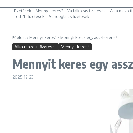
Fizetések
Mennyit keres?
Vállalkozás fizetések
Alkalmazotti
Tech/IT fizetések
Vendéglátás fizetések
Főoldal
/
Mennyit keres?
/
Mennyit keres egy asszisztens?
Alkalmazotti fizetések
Mennyit keres?
Mennyit keres egy assz
2025-12-23