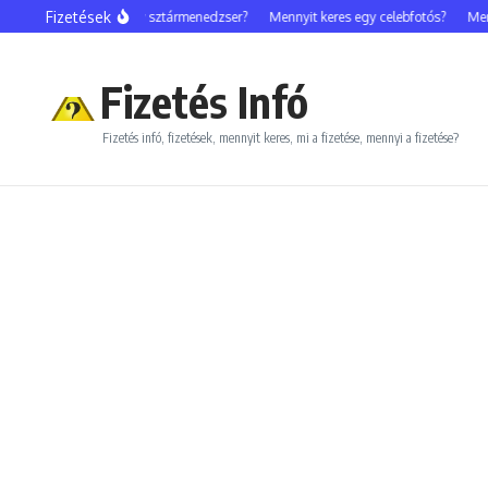
Ugrás a tartalomhoz
Fizetések
Mennyit keres egy sztármenedzser?
Mennyit keres egy celebfotós?
Mennyit
Fizetés Infó
Fizetés infó, fizetések, mennyit keres, mi a fizetése, mennyi a fizetése?