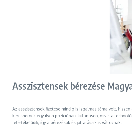
Asszisztensek bérezése Magy
Az asszisztensek fizetése mindig is izgalmas téma volt, hisze
kereshetnek egy ilyen pozícióban, különösen, mivel a technoló
felértékelődik, így a bérezésük és juttatásaik is változnak.