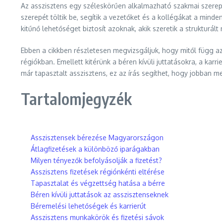
Az asszisztens egy széleskörűen alkalmazható szakmai szerepkö
szerepét töltik be, segítik a vezetőket és a kollégákat a mi
kitűnő lehetőséget biztosít azoknak, akik szeretik a strukturá
Ebben a cikkben részletesen megvizsgáljuk, hogy mitől függ az
régiókban. Emellett kitérünk a béren kívüli juttatásokra, a kar
már tapasztalt asszisztens, ez az írás segíthet, hogy jobban m
Tartalomjegyzék
Asszisztensek bérezése Magyarországon
Átlagfizetések a különböző iparágakban
Milyen tényezők befolyásolják a fizetést?
Asszisztens fizetések régiónkénti eltérése
Tapasztalat és végzettség hatása a bérre
Béren kívüli juttatások az asszisztenseknek
Béremelési lehetőségek és karrierút
Asszisztens munkakörök és fizetési sávok