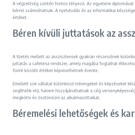
A végzettség szintén fontos tényező. Az egyetemi diplomával
bérrel számolhatnak. A nyelvtudás és az informatikai készség
értéket.
Béren kívüli juttatások az as
A fizetés mellett az asszisztensek gyakran részesülnek különb
juttatás a cafeteria rendszer, amely magába foglalhat étkezés
forint közötti értéket képviselhetnek évente.
Emellett sok vállalat különböző tréningeket és képzéseket kín
segíthetik elő, hanem hozzájárulhatnak a cég versenyképességé
megkötni és ösztönözni az alkalmazottaikat.
Béremelési lehetőségek és kar