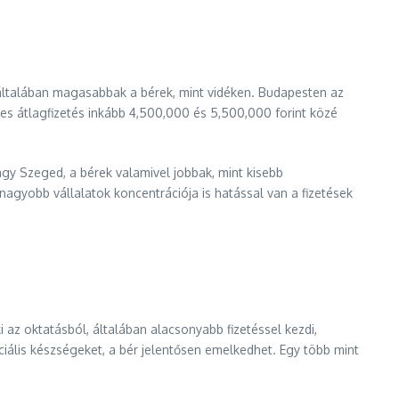
általában magasabbak a bérek, mint vidéken. Budapesten az
s átlagfizetés inkább 4,500,000 és 5,500,000 forint közé
agy Szeged, a bérek valamivel jobbak, mint kisebb
agyobb vállalatok koncentrációja is hatással van a fizetések
i az oktatásból, általában alacsonyabb fizetéssel kezdi,
ciális készségeket, a bér jelentősen emelkedhet. Egy több mint