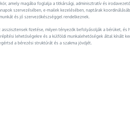
r, amely magába foglalja a titkársági, adminisztratív és irodavezet
ndennapok szervezésében, e-mailek kezelésében, naptárak koordinálás
lt munkát és jó szervezőkészséggel rendelkeznek.
 asszisztensek fizetése, milyen tényezők befolyásolják a bérüket, é
rierépítési lehetőségekre és a külföldi munkalehetőségek által kínált
egértsd a bérezési struktúrát és a szakma jövőjét.