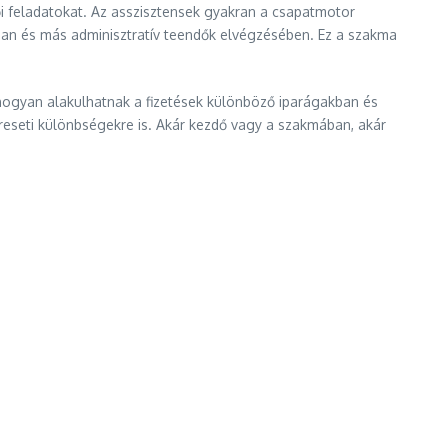
ői feladatokat. Az asszisztensek gyakran a csapatmotor
ában és más adminisztratív teendők elvégzésében. Ez a szakma
s hogyan alakulhatnak a fizetések különböző iparágakban és
 kereseti különbségekre is. Akár kezdő vagy a szakmában, akár