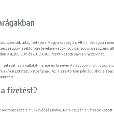
parágakban
 asszisztensek átlagfizetésére Magyarországon. Általánosságban el
gészségügyi szektorban tevékenykedők. Egy pénzügyi asszisztens átl
kább a 4,200,000 és 6,000,000 forint közötti sávban mozoghat.
fizetését, az a vállalat mérete és hírneve. A nagyobb, multinacionáli
n kívüli juttatást biztosítanak. Az IT szektorban például, ahol a sz
intot is.
a fizetést?
yik legfontosabb a munkavégzés helye. Nem csupán a városok közötti 