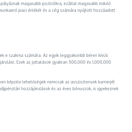
n pályáznak magasabb pozíciókra, ezáltal magasabb induló
munkaerő piaci értékét és a cég számára nyújtott hozzáadott
nek e szakma számára. Az egyik leggyakoribb béren kívüli
ájárulást. Ezek az juttatások gyakran 500,000 és 1,000,000
yen képzési lehetőségek nemcsak az asszisztensek karrierjét
díjpénztári hozzájárulások és az éves bónuszok, is igyekeznek