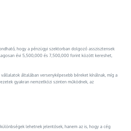
mondható, hogy a pénzügyi szektorban dolgozó asszisztensek
agosan évi 5,500,000 és 7,500,000 forint között kereshet,
s vállalatok általában versenyképesebb béreket kínálnak, míg a
ervezetek gyakran nemzetközi szinten működnek, az
különbségek lehetnek jelentősek, hanem az is, hogy a cég