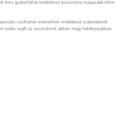
öbb éves gyakorlattal rendelkező asszisztens magasabb bérre
 speciális szoftverek ismeretével rendelkező szakemberek
ilyen tudás segíti az asszisztenst abban, hogy hatékonyabban