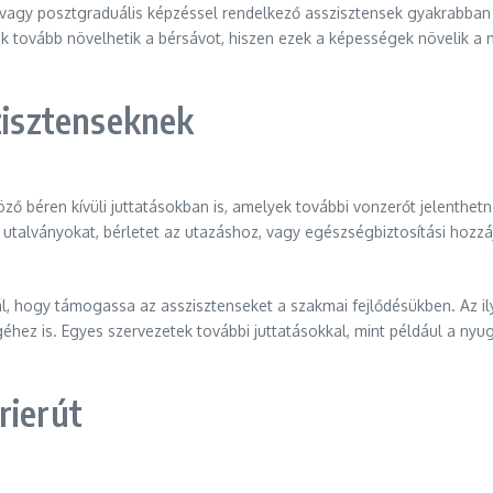
 vagy posztgraduális képzéssel rendelkező asszisztensek gyakrabba
ek tovább növelhetik a bérsávot, hiszen ezek a képességek növelik a 
szisztenseknek
öző béren kívüli juttatásokban is, amelyek további vonzerőt jelenthet
i utalványokat, bérletet az utazáshoz, vagy egészségbiztosítási hozz
ál, hogy támogassa az asszisztenseket a szakmai fejlődésükben. Az il
hez is. Egyes szervezetek további juttatásokkal, mint például a nyug
rierút