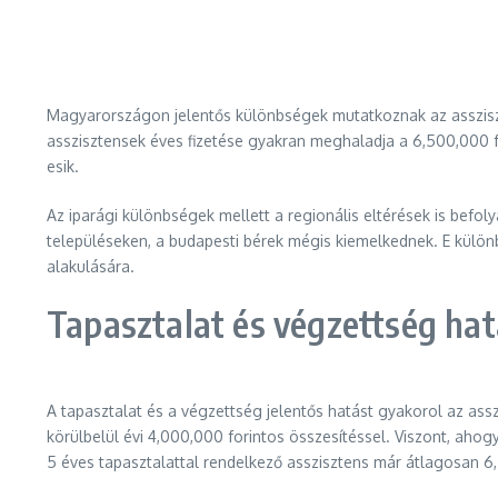
Magyarországon jelentős különbségek mutatkoznak az assziszt
asszisztensek éves fizetése gyakran meghaladja a 6,500,000 
esik.
Az iparági különbségek mellett a regionális eltérések is befol
településeken, a budapesti bérek mégis kiemelkednek. E különb
alakulására.
Tapasztalat és végzettség hat
A tapasztalat és a végzettség jelentős hatást gyakorol az asszi
körülbelül évi 4,000,000 forintos összesítéssel. Viszont, aho
5 éves tapasztalattal rendelkező asszisztens már átlagosan 6,