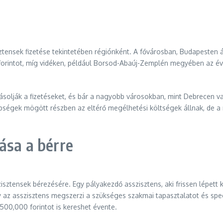
ensek fizetése tekintetében régiónként. A fővárosban, Budapesten 
forintot, míg vidéken, például Borsod-Abaúj-Zemplén megyében az éve
yásolják a fizetéseket, és bár a nagyobb városokban, mint Debrecen v
ségek mögött részben az eltérő megélhetési költségek állnak, de a n
ása a bérre
sztensek bérezésére. Egy pályakezdő asszisztens, aki frissen lépett k
gy az asszisztens megszerzi a szükséges szakmai tapasztalatot és spe
500,000 forintot is kereshet évente.