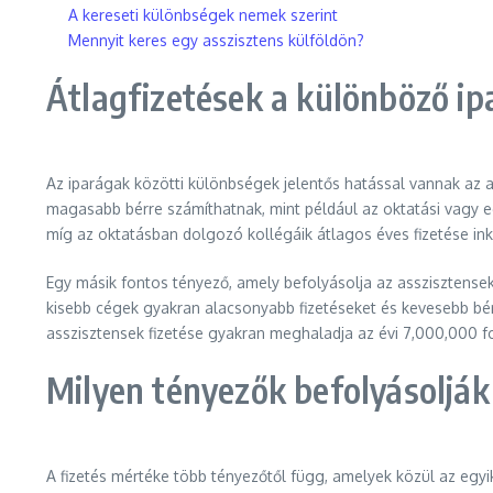
A kereseti különbségek nemek szerint
Mennyit keres egy asszisztens külföldön?
Átlagfizetések a különböző i
Az iparágak közötti különbségek jelentős hatással vannak az
magasabb bérre számíthatnak, mint például az oktatási vagy e
míg az oktatásban dolgozó kollégáik átlagos éves fizetése in
Egy másik fontos tényező, amely befolyásolja az asszisztensek 
kisebb cégek gyakran alacsonyabb fizetéseket és kevesebb bére
asszisztensek fizetése gyakran meghaladja az évi 7,000,000 for
Milyen tényezők befolyásolják 
A fizetés mértéke több tényezőtől függ, amelyek közül az eg