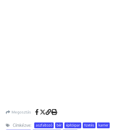
Megosztás
Címkézve:
aszfaltozó
bér
építőipar
fizetés
karrier