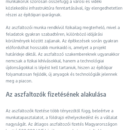
munkakörük szorosan összefügg a városi és vidéki
közlekedési infrastruktúra fenntartásával, így elengedhetetlen
részei az építőipari iparágnak.
Az aszfaltozói munka rendkívül fizikailag megterhelő, mivel a
feladatok gyakran szabadtéren, különböző időjárási
körülmények között zajlanak. Az építkezések során gyakran
előfordulhat hosszabb munkaidő is, amelyet a projekt
határideje diktál. Az aszfaltozó szakembereknek ugyanakkor
nemcsak a fizikai kihívásokkal, hanem a technológiai
újdonságokkal is lépést kell tartaniuk, hiszen az építőipar
folyamatosan fejlődik, új anyagok és technológiák jelennek
meg a piacon.
Az aszfaltozók fizetésének alakulása
Az aszfaltozók fizetése több tényezőtől függ, beleértve a
munkatapasztalatot, a földrajzi elhelyezkedést és a vállalat
nagyságát. Az átlagos aszfaltozói fizetés Magyarországon