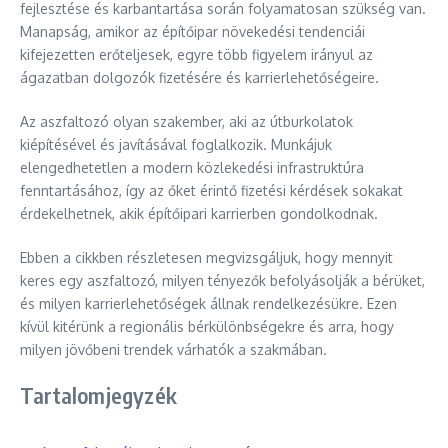
fejlesztése és karbantartása során folyamatosan szükség van.
Manapság, amikor az építőipar növekedési tendenciái
kifejezetten erőteljesek, egyre több figyelem irányul az
ágazatban dolgozók fizetésére és karrierlehetőségeire.
Az aszfaltozó olyan szakember, aki az útburkolatok
kiépítésével és javításával foglalkozik. Munkájuk
elengedhetetlen a modern közlekedési infrastruktúra
fenntartásához, így az őket érintő fizetési kérdések sokakat
érdekelhetnek, akik építőipari karrierben gondolkodnak.
Ebben a cikkben részletesen megvizsgáljuk, hogy mennyit
keres egy aszfaltozó, milyen tényezők befolyásolják a bérüket,
és milyen karrierlehetőségek állnak rendelkezésükre. Ezen
kívül kitérünk a regionális bérkülönbségekre és arra, hogy
milyen jövőbeni trendek várhatók a szakmában.
Tartalomjegyzék