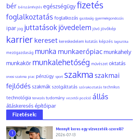
fizetés
bér
egészségügy
bérszámfejtés
foglalkoztatás
foglalkozás
gyermekgondozás
gazdaság
juttatások
jövedelem
ipar
jövőkép
jog
jövő
karrier
kereset
képzés
kereskedelem
kutatás
logisztika
munka
munkaerőpiac
munkahely
mezőgazdaság
munkalehetőség
munkakör
oktatás
művészet
szakma
szakmai
pénzügy
piac
orvosi szakma
sport
fejlődés
szakmák
szolgáltatás
szórakoztatás
technikus
állás
technológia
tudomány
tervezés
vezetői pozíció
építőipar
álláskeresés
Fizetések:
Mennyit keres egy vízvezeték-szerelő?
1
2026-07-13