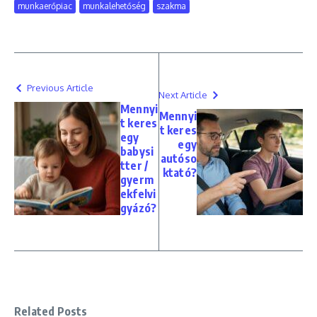
munkaerőpiac
munkalehetőség
szakma
Previous Article
Next Article
Mennyi
Mennyi
t keres
t keres
egy
egy
babysi
autóso
tter /
ktató?
gyerm
ekfelvi
gyázó?
Related Posts