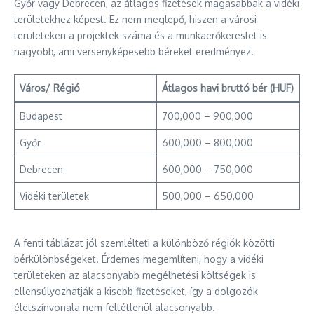
Győr vagy Debrecen, az átlagos fizetések magasabbak a vidéki
területekhez képest. Ez nem meglepő, hiszen a városi
területeken a projektek száma és a munkaerőkereslet is
nagyobb, ami versenyképesebb béreket eredményez.
Város/ Régió
Átlagos havi bruttó bér (HUF)
Budapest
700,000 – 900,000
Győr
600,000 – 800,000
Debrecen
600,000 – 750,000
Vidéki területek
500,000 – 650,000
A fenti táblázat jól szemlélteti a különböző régiók közötti
bérkülönbségeket. Érdemes megemlíteni, hogy a vidéki
területeken az alacsonyabb megélhetési költségek is
ellensúlyozhatják a kisebb fizetéseket, így a dolgozók
életszínvonala nem feltétlenül alacsonyabb.