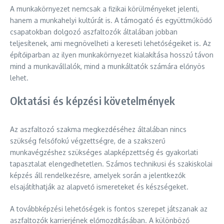
A munkakörnyezet nemcsak a fizikai körülményeket jelenti,
hanem a munkahelyi kultúrát is. A támogató és együttműködő
csapatokban dolgozó aszfaltozók általában jobban
teljesítenek, ami megnövelheti a kereseti lehetőségeiket is. Az
építőiparban az ilyen munkakörnyezet kialakítása hosszú távon
mind a munkavállalók, mind a munkáltatók számára előnyös
lehet.
Oktatási és képzési követelmények
Az aszfaltozó szakma megkezdéséhez általában nincs
szükség felsőfokú végzettségre, de a szakszerű
munkavégzéshez szükséges alapképzettség és gyakorlati
tapasztalat elengedhetetlen. Számos technikusi és szakiskolai
képzés áll rendelkezésre, amelyek során a jelentkezők
elsajátíthatják az alapvető ismereteket és készségeket.
A továbbképzési lehetőségek is fontos szerepet játszanak az
aszfaltozók karrierjének előmozdításában. A különböző