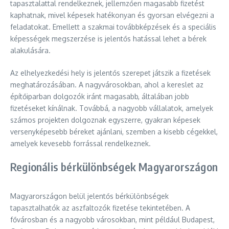
tapasztalattal rendelkeznek, jellemzően magasabb fizetést
kaphatnak, mivel képesek hatékonyan és gyorsan elvégezni a
feladatokat. Emellett a szakmai továbbképzések és a speciális
képességek megszerzése is jelentős hatással lehet a bérek
alakulására.
Az elhelyezkedési hely is jelentős szerepet játszik a fizetések
meghatározásában. A nagyvárosokban, ahol a kereslet az
építőiparban dolgozók iránt magasabb, általában jobb
fizetéseket kínálnak. Továbbá, a nagyobb vállalatok, amelyek
számos projekten dolgoznak egyszerre, gyakran képesek
versenyképesebb béreket ajánlani, szemben a kisebb cégekkel,
amelyek kevesebb forrással rendelkeznek.
Regionális bérkülönbségek Magyarországon
Magyarországon belül jelentős bérkülönbségek
tapasztalhatók az aszfaltozók fizetése tekintetében. A
fővárosban és a nagyobb városokban, mint például Budapest,