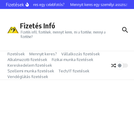
Ugrás a tartalomhoz
Fizetések
Mennyit keres egy celebfotós?
Mennyit keres egy személyi asszisztens?
Fizetés Infó
Fizetés infó, fizetések, mennyit keres, mi a fizetése, mennyi a
fizetése?
Fizetések
Mennyit keres?
Vállalkozás fizetések
Alkalmazotti fizetések
Fizikai munka fizetések
Kereskedelem fizetések
Szellemi munka fizetések
Tech/IT fizetések
Vendéglátás fizetések