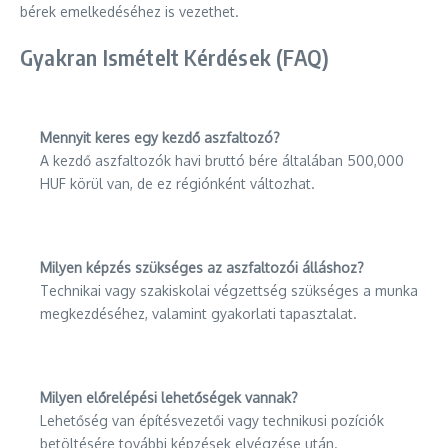
bérek emelkedéséhez is vezethet.
Gyakran Ismételt Kérdések (FAQ)
Mennyit keres egy kezdő aszfaltozó?
A kezdő aszfaltozók havi bruttó bére általában 500,000
HUF körül van, de ez régiónként változhat.
Milyen képzés szükséges az aszfaltozói álláshoz?
Technikai vagy szakiskolai végzettség szükséges a munka
megkezdéséhez, valamint gyakorlati tapasztalat.
Milyen előrelépési lehetőségek vannak?
Lehetőség van építésvezetői vagy technikusi pozíciók
betöltésére további képzések elvégzése után.