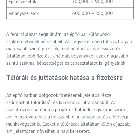
Építésvezetők
700,000 – 900,000
Villanyszerelők
600,000 – 800,000
A fenti táblázat segít átlátni az építőipar különböző
szakterületeinek bérszintjeit. Ami egyértelműen látszik, hogy a
magasabb szintű pozíciók, mint például az építésvezetők,
általában jobb fizetést kínálnak, ugyanakkor ezek magasabb
szintű szakmai képzettséget és tapasztalatot is igényelnek.
Túlórák és juttatások hatása a fizetésre
Az építőiparban dolgozók fizetésének jelentős része
származhat túlórákból és különböző juttatásokból. Az
aszfaltozók esetében a projektek határideje gyakran szoros,
ami megkövetelheti a hosszabb munkanapokat és a hétvégi
munkavégzést is. Ezeket a túlórákat általában külön díjazzák,
ami jelentősen növelheti a havi keresetet.