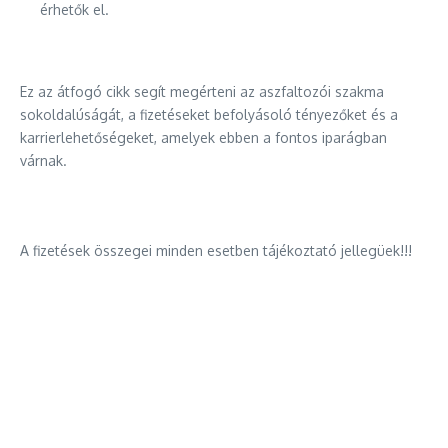
érhetők el.
Ez az átfogó cikk segít megérteni az aszfaltozói szakma
sokoldalúságát, a fizetéseket befolyásoló tényezőket és a
karrierlehetőségeket, amelyek ebben a fontos iparágban
várnak.
A fizetések összegei minden esetben tájékoztató jellegüek!!!