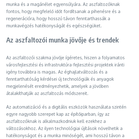
munka és a magánélet egyensúlyára. Az aszfaltozóknak
fontos, hogy megfelelő időt fordítsanak a pihenésre és a
regenerációra, hogy hosszú távon fenntarthassák a
munkavégzés hatékonyságát és egészségüket.
Az aszfaltozói munka jövője és trendek
Az aszfaltozói szakma jövője ígéretes, hiszen a folyamatos
városfejlesztési és infrastruktúra-fejlesztési projektek iránti
igény továbbra is magas. Az éghajlatváltozás és a
fenntarthatóság kérdései új technológiák és anyagok
megjelenését eredményezhetik, amelyek a jövőben
átalakíthatják az aszfaltozás módszereit.
Az automatizáció és a digitális eszközök használata szintén
egyre nagyobb szerepet kap az építőiparban, így az
aszfaltozóknak is alkalmazkodniuk kell ezekhez a
változásokhoz. Az ilyen technológiai újítások növelhetik a
hatékonyságot és a munka minőségét, ami hosszú távon a