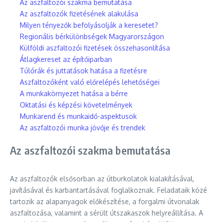
Az aszfaltozói szakma bemutatása
Az aszfaltozók fizetésének alakulása
Milyen tényezők befolyásolják a keresetet?
Regionális bérkülönbségek Magyarországon
Külföldi aszfaltozói fizetések összehasonlítása
Átlagkereset az építőiparban
Túlórák és juttatások hatása a fizetésre
Aszfaltozóként való előrelépés lehetőségei
A munkakörnyezet hatása a bérre
Oktatási és képzési követelmények
Munkarend és munkaidő-aspektusok
Az aszfaltozói munka jövője és trendek
Az aszfaltozói szakma bemutatása
Az aszfaltozók elsősorban az útburkolatok kialakításával,
javításával és karbantartásával foglalkoznak. Feladataik közé
tartozik az alapanyagok előkészítése, a forgalmi útvonalak
aszfaltozása, valamint a sérült útszakaszok helyreállítása. A