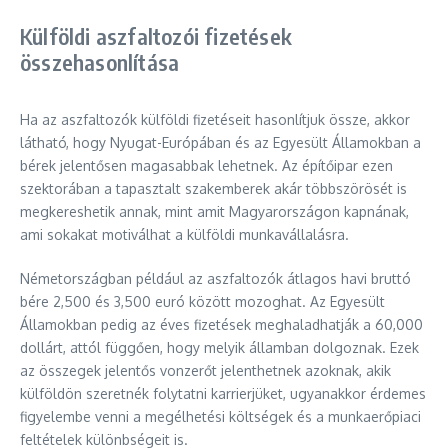
Külföldi aszfaltozói fizetések
összehasonlítása
Ha az aszfaltozók külföldi fizetéseit hasonlítjuk össze, akkor
látható, hogy Nyugat-Európában és az Egyesült Államokban a
bérek jelentősen magasabbak lehetnek. Az építőipar ezen
szektorában a tapasztalt szakemberek akár többszörösét is
megkereshetik annak, mint amit Magyarországon kapnának,
ami sokakat motiválhat a külföldi munkavállalásra.
Németországban például az aszfaltozók átlagos havi bruttó
bére 2,500 és 3,500 euró között mozoghat. Az Egyesült
Államokban pedig az éves fizetések meghaladhatják a 60,000
dollárt, attól függően, hogy melyik államban dolgoznak. Ezek
az összegek jelentős vonzerőt jelenthetnek azoknak, akik
külföldön szeretnék folytatni karrierjüket, ugyanakkor érdemes
figyelembe venni a megélhetési költségek és a munkaerőpiaci
feltételek különbségeit is.