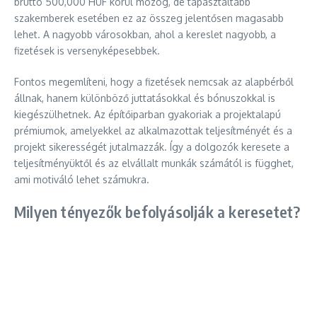
bruttó 500,000 HUF körül mozog, de tapasztaltabb
szakemberek esetében ez az összeg jelentősen magasabb
lehet. A nagyobb városokban, ahol a kereslet nagyobb, a
fizetések is versenyképesebbek.
Fontos megemlíteni, hogy a fizetések nemcsak az alapbérből
állnak, hanem különböző juttatásokkal és bónuszokkal is
kiegészülhetnek. Az építőiparban gyakoriak a projektalapú
prémiumok, amelyekkel az alkalmazottak teljesítményét és a
projekt sikerességét jutalmazzák. Így a dolgozók keresete a
teljesítményüktől és az elvállalt munkák számától is függhet,
ami motiváló lehet számukra.
Milyen tényezők befolyásolják a keresetet?