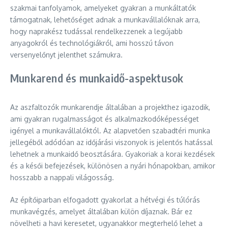
szakmai tanfolyamok, amelyeket gyakran a munkáltatók
támogatnak, lehetőséget adnak a munkavállalóknak arra,
hogy naprakész tudással rendelkezzenek a legújabb
anyagokról és technológiákról, ami hosszú távon
versenyelőnyt jelenthet számukra.
Munkarend és munkaidő-aspektusok
Az aszfaltozók munkarendje általában a projekthez igazodik,
ami gyakran rugalmasságot és alkalmazkodóképességet
igényel a munkavállalóktól. Az alapvetően szabadtéri munka
jellegéből adódóan az időjárási viszonyok is jelentős hatással
lehetnek a munkaidő beosztására. Gyakoriak a korai kezdések
és a késői befejezések, különösen a nyári hónapokban, amikor
hosszabb a nappali világosság.
Az építőiparban elfogadott gyakorlat a hétvégi és túlórás
munkavégzés, amelyet általában külön díjaznak. Bár ez
növelheti a havi keresetet, ugyanakkor megterhelő lehet a