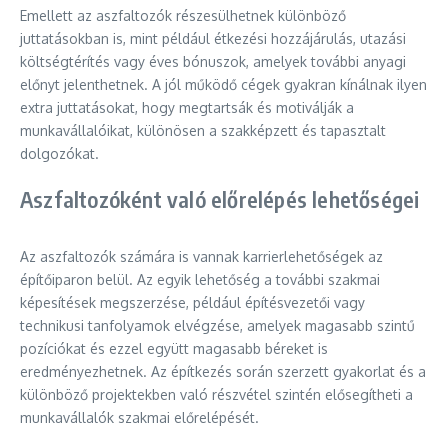
Emellett az aszfaltozók részesülhetnek különböző
juttatásokban is, mint például étkezési hozzájárulás, utazási
költségtérítés vagy éves bónuszok, amelyek további anyagi
előnyt jelenthetnek. A jól működő cégek gyakran kínálnak ilyen
extra juttatásokat, hogy megtartsák és motiválják a
munkavállalóikat, különösen a szakképzett és tapasztalt
dolgozókat.
Aszfaltozóként való előrelépés lehetőségei
Az aszfaltozók számára is vannak karrierlehetőségek az
építőiparon belül. Az egyik lehetőség a további szakmai
képesítések megszerzése, például építésvezetői vagy
technikusi tanfolyamok elvégzése, amelyek magasabb szintű
pozíciókat és ezzel együtt magasabb béreket is
eredményezhetnek. Az építkezés során szerzett gyakorlat és a
különböző projektekben való részvétel szintén elősegítheti a
munkavállalók szakmai előrelépését.