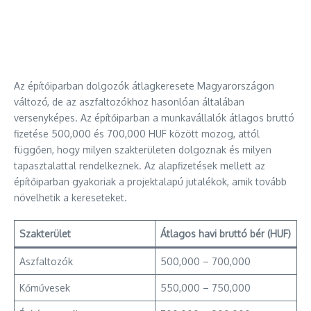
Az építőiparban dolgozók átlagkeresete Magyarországon
változó, de az aszfaltozókhoz hasonlóan általában
versenyképes. Az építőiparban a munkavállalók átlagos bruttó
fizetése 500,000 és 700,000 HUF között mozog, attól
függően, hogy milyen szakterületen dolgoznak és milyen
tapasztalattal rendelkeznek. Az alapfizetések mellett az
építőiparban gyakoriak a projektalapú jutalékok, amik tovább
növelhetik a kereseteket.
Szakterület
Átlagos havi bruttó bér (HUF)
Aszfaltozók
500,000 – 700,000
Kőművesek
550,000 – 750,000