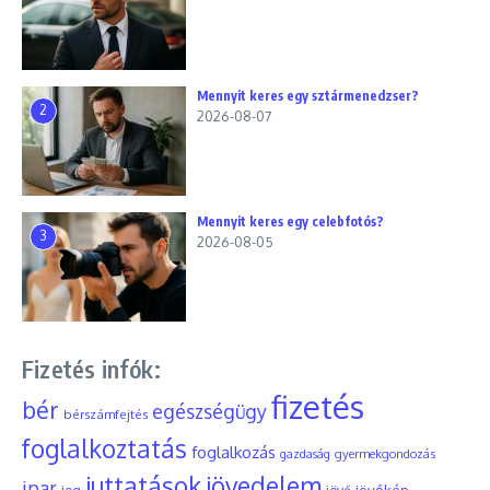
Mennyit keres egy sztármenedzser?
2
2026-08-07
Mennyit keres egy celebfotós?
3
2026-08-05
Fizetés infók:
fizetés
bér
egészségügy
bérszámfejtés
foglalkoztatás
foglalkozás
gyermekgondozás
gazdaság
juttatások
jövedelem
ipar
jövőkép