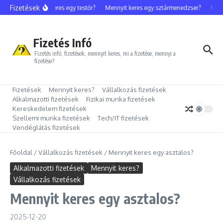
Ugrás a tartalomhoz
Fizetések
Mennyit keres egy testőr?
Mennyit keres egy sztármenedzser?
Mennyi
Fizetés Infó
Fizetés infó, fizetések, mennyit keres, mi a fizetése, mennyi a
fizetése?
Fizetések
Mennyit keres?
Vállalkozás fizetések
Alkalmazotti fizetések
Fizikai munka fizetések
Kereskedelem fizetések
Szellemi munka fizetések
Tech/IT fizetések
Vendéglátás fizetések
Főoldal
/
Vállalkozás fizetések
/
Mennyit keres egy asztalos?
Alkalmazotti fizetések
Mennyit keres?
Vállalkozás fizetések
Mennyit keres egy asztalos?
2025-12-20