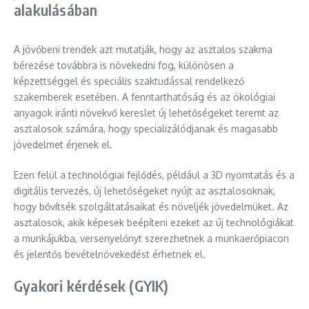
alakulásában
A jövőbeni trendek azt mutatják, hogy az asztalos szakma
bérezése továbbra is növekedni fog, különösen a
képzettséggel és speciális szaktudással rendelkező
szakemberek esetében. A fenntarthatóság és az ökológiai
anyagok iránti növekvő kereslet új lehetőségeket teremt az
asztalosok számára, hogy specializálódjanak és magasabb
jövedelmet érjenek el.
Ezen felül a technológiai fejlődés, például a 3D nyomtatás és a
digitális tervezés, új lehetőségeket nyújt az asztalosoknak,
hogy bővítsék szolgáltatásaikat és növeljék jövedelmüket. Az
asztalosok, akik képesek beépíteni ezeket az új technológiákat
a munkájukba, versenyelőnyt szerezhetnek a munkaerőpiacon
és jelentős bevételnövekedést érhetnek el.
Gyakori kérdések (GYIK)