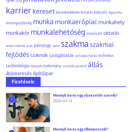
jog
jövő
karrier
kereset
képzés
kereskedelem
kutatás
logisztika
munka
munkaerőpiac
munkahely
mezőgazdaság
munkalehetőség
munkakör
oktatás
művészet
szakma
szakmai
pénzügy
piac
orvosi szakma
sport
fejlődés
szakmák
szolgáltatás
szórakoztatás
technikus
állás
technológia
tudomány
tervezés
vezetői pozíció
építőipar
álláskeresés
Fizetések:
Mennyit keres egy vízvezeték-szerelő?
1
2026-07-13
Mennyit keres egy villanyszerelő?