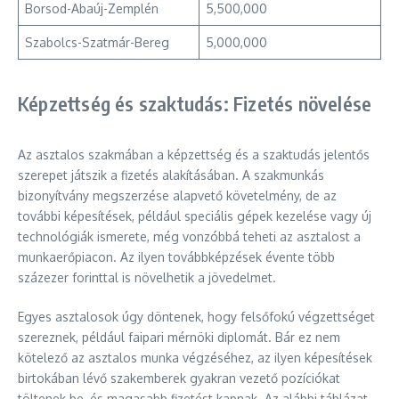
Borsod-Abaúj-Zemplén
5,500,000
Szabolcs-Szatmár-Bereg
5,000,000
Képzettség és szaktudás: Fizetés növelése
Az asztalos szakmában a képzettség és a szaktudás jelentős
szerepet játszik a fizetés alakításában. A szakmunkás
bizonyítvány megszerzése alapvető követelmény, de az
további képesítések, például speciális gépek kezelése vagy új
technológiák ismerete, még vonzóbbá teheti az asztalost a
munkaerőpiacon. Az ilyen továbbképzések évente több
százezer forinttal is növelhetik a jövedelmet.
Egyes asztalosok úgy döntenek, hogy felsőfokú végzettséget
szereznek, például faipari mérnöki diplomát. Bár ez nem
kötelező az asztalos munka végzéséhez, az ilyen képesítések
birtokában lévő szakemberek gyakran vezető pozíciókat
töltenek be, és magasabb fizetést kapnak. Az alábbi táblázat