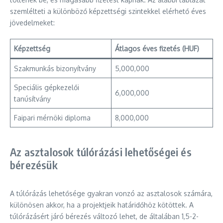
szemlélteti a különböző képzettségi szintekkel elérhető éves
jövedelmeket:
Képzettség
Átlagos éves fizetés (HUF)
Szakmunkás bizonyítvány
5,000,000
Speciális gépkezelői
6,000,000
tanúsítvány
Faipari mérnöki diploma
8,000,000
Az asztalosok túlórázási lehetőségei és
bérezésük
A túlórázás lehetősége gyakran vonzó az asztalosok számára,
különösen akkor, ha a projektjeik határidőhöz kötöttek. A
túlórázásért járó bérezés változó lehet, de általában 1,5-2-