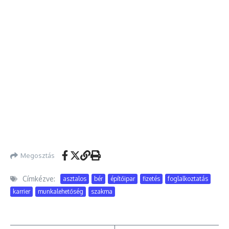
Megosztás
Címkézve:
asztalos
bér
építőipar
fizetés
foglalkoztatás
karrier
munkalehetőség
szakma