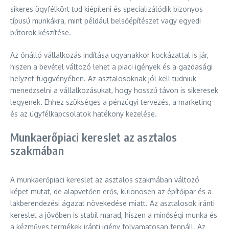
sikeres ügyfélkört tud kiépíteni és specializálódik bizonyos
típusú munkákra, mint például belsőépítészet vagy egyedi
bútorok készítése.
Az önálló vállalkozás indítása ugyanakkor kockázattal is jár,
hiszen a bevétel változó lehet a piaci igények és a gazdasági
helyzet függvényében. Az asztalosoknak jól kell tudniuk
menedzselni a vállalkozásukat, hogy hosszú távon is sikeresek
legyenek. Ehhez szükséges a pénzügyi tervezés, a marketing
és az ügyfélkapcsolatok hatékony kezelése.
Munkaerőpiaci kereslet az asztalos
szakmában
A munkaerőpiaci kereslet az asztalos szakmában változó
képet mutat, de alapvetően erős, különösen az építőipar és a
lakberendezési ágazat növekedése miatt. Az asztalosok iránti
kereslet a jövőben is stabil marad, hiszen a minőségi munka és
a kézműves termékek iránti igény folyamatosan fennáll. Az