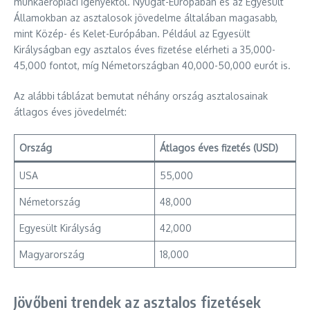
munkaerőpiaci igényektől. Nyugat-Európában és az Egyesült
Államokban az asztalosok jövedelme általában magasabb,
mint Közép- és Kelet-Európában. Például az Egyesült
Királyságban egy asztalos éves fizetése elérheti a 35,000-
45,000 fontot, míg Németországban 40,000-50,000 eurót is.
Az alábbi táblázat bemutat néhány ország asztalosainak
átlagos éves jövedelmét:
Ország
Átlagos éves fizetés (USD)
USA
55,000
Németország
48,000
Egyesült Királyság
42,000
Magyarország
18,000
Jövőbeni trendek az asztalos fizetések