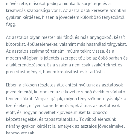
művészete, másokat pedig a munka fizikai jellege és a
kreativitás szabadsága vonz. Az asztalosok keresete azonban
gyakran kérdéses, hiszen a jövedelem különböző tényezőktől
függ.
Az asztalos olyan mester, aki fából és más anyagokból készít
bútorokat, épületelemeket, valamint más használati tárgyakat.
Az asztalos szakma történelmi múltra tekint vissza, és a
modern világban is jelentős szerepet tölt be az építőiparban és
a lakberendezésben. Ez a szakma nem csak szakértelmet és
precizitást igényel, hanem kreativitást és kitartást is.
Ebben a cikkben részletes áttekintést nyújtunk az asztalosok
jövedelmeiről, különösen az elkövetkezendő években várható
tendenciákról. Megvizsgáljuk, milyen tényezők befolyásolják a
fizetéseket, milyen karrierlehetőségek állnak az asztalosok
előtt, és hogyan növelhetik jövedelmüket különböző
képzettségekkel és tapasztalatokkal. Továbbá elemzünk
néhány gyakori kérdést is, amelyek az asztalos jövedelmeivel
kapcsolatosak.