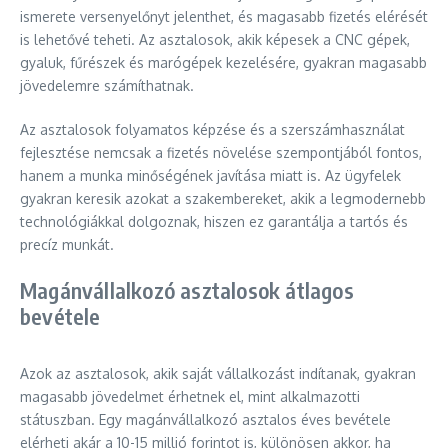
ismerete versenyelőnyt jelenthet, és magasabb fizetés elérését
is lehetővé teheti. Az asztalosok, akik képesek a CNC gépek,
gyaluk, fűrészek és marógépek kezelésére, gyakran magasabb
jövedelemre számíthatnak.
Az asztalosok folyamatos képzése és a szerszámhasználat
fejlesztése nemcsak a fizetés növelése szempontjából fontos,
hanem a munka minőségének javítása miatt is. Az ügyfelek
gyakran keresik azokat a szakembereket, akik a legmodernebb
technológiákkal dolgoznak, hiszen ez garantálja a tartós és
precíz munkát.
Magánvállalkozó asztalosok átlagos
bevétele
Azok az asztalosok, akik saját vállalkozást indítanak, gyakran
magasabb jövedelmet érhetnek el, mint alkalmazotti
státuszban. Egy magánvállalkozó asztalos éves bevétele
elérheti akár a 10-15 millió forintot is, különösen akkor, ha