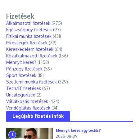
Fizetések
Alkalmazotti fizetések
(975)
Egészségügy fizetések
(97)
Fizikai munka fizetések
(431)
Hírességek fizetések
(29)
Kereskedelem fizetések
(64)
Közalkalmazotti fizetések
(156)
Mennyit keres?
(1 158)
Pénzügy fizetések
(59)
Sport fizetések
(18)
Szellemi munka fizetések
(329)
Tech/IT fizetések
(67)
Uncategorized
(2)
Vállalkozás fizetések
(424)
Vendéglátás fizetések
(34)
Legújabb fizetés infók
Mennyit keres egy testőr?
1
2026-08-09