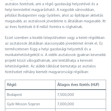
asztalos fizetések, ami a régió gazdasági helyzetével és a
helyi kereslettel magyarázható. A nagyobb városokban,
például Budapesten vagy Győrben, ahol az építőipari aktivitás
magasabb, az asztalosok jövedelme is általában magasabb. Itt
az éves fizetések 6-8 millió forintra is rúghatnak.
Ezzel szemben a kisebb településeken vagy a keleti régiókban
az asztalosok általában alacsonyabb jövedelmet érnek el. Ez
természetesen függ a helyi gazdasági helyzettől és a
munkalehetőségektől is. A vidéki asztalosok gyakran kevesebb
projekt közül válogathatnak, ami limitálhatja a kereseti
lehetőségeiket. Az alábbi táblázat bemutatja az asztalos
fizetéseket néhány kiemelt magyarországi régióban:
Régió
Átlagos éves fizetés (HUF)
Budapest
7,500,000
Győr-Moson-Sopron
7,000,000