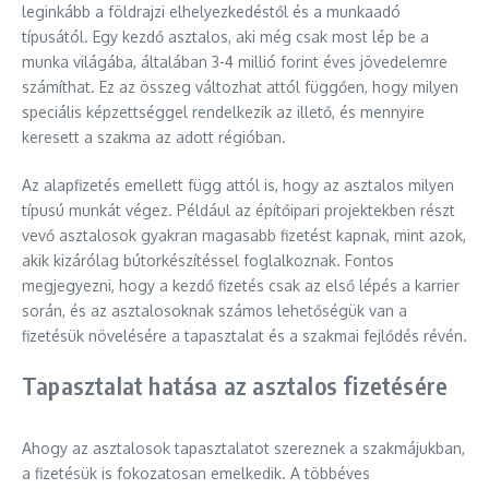
leginkább a földrajzi elhelyezkedéstől és a munkaadó
típusától. Egy kezdő asztalos, aki még csak most lép be a
munka világába, általában 3-4 millió forint éves jövedelemre
számíthat. Ez az összeg változhat attól függően, hogy milyen
speciális képzettséggel rendelkezik az illető, és mennyire
keresett a szakma az adott régióban.
Az alapfizetés emellett függ attól is, hogy az asztalos milyen
típusú munkát végez. Például az építőipari projektekben részt
vevő asztalosok gyakran magasabb fizetést kapnak, mint azok,
akik kizárólag bútorkészítéssel foglalkoznak. Fontos
megjegyezni, hogy a kezdő fizetés csak az első lépés a karrier
során, és az asztalosoknak számos lehetőségük van a
fizetésük növelésére a tapasztalat és a szakmai fejlődés révén.
Tapasztalat hatása az asztalos fizetésére
Ahogy az asztalosok tapasztalatot szereznek a szakmájukban,
a fizetésük is fokozatosan emelkedik. A többéves