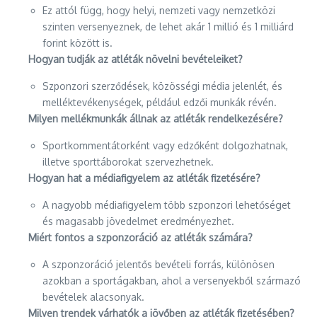
Ez attól függ, hogy helyi, nemzeti vagy nemzetközi
szinten versenyeznek, de lehet akár 1 millió és 1 milliárd
forint között is.
Hogyan tudják az atléták növelni bevételeiket?
Szponzori szerződések, közösségi média jelenlét, és
melléktevékenységek, például edzői munkák révén.
Milyen mellékmunkák állnak az atléták rendelkezésére?
Sportkommentátorként vagy edzőként dolgozhatnak,
illetve sporttáborokat szervezhetnek.
Hogyan hat a médiafigyelem az atléták fizetésére?
A nagyobb médiafigyelem több szponzori lehetőséget
és magasabb jövedelmet eredményezhet.
Miért fontos a szponzoráció az atléták számára?
A szponzoráció jelentős bevételi forrás, különösen
azokban a sportágakban, ahol a versenyekből származó
bevételek alacsonyak.
Milyen trendek várhatók a jövőben az atléták fizetésében?