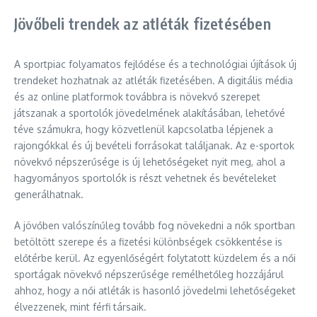
Jövőbeli trendek az atléták fizetésében
A sportpiac folyamatos fejlődése és a technológiai újítások új
trendeket hozhatnak az atléták fizetésében. A digitális média
és az online platformok továbbra is növekvő szerepet
játszanak a sportolók jövedelmének alakításában, lehetővé
téve számukra, hogy közvetlenül kapcsolatba lépjenek a
rajongókkal és új bevételi forrásokat találjanak. Az e-sportok
növekvő népszerűsége is új lehetőségeket nyit meg, ahol a
hagyományos sportolók is részt vehetnek és bevételeket
generálhatnak.
A jövőben valószínűleg tovább fog növekedni a nők sportban
betöltött szerepe és a fizetési különbségek csökkentése is
előtérbe kerül. Az egyenlőségért folytatott küzdelem és a női
sportágak növekvő népszerűsége remélhetőleg hozzájárul
ahhoz, hogy a női atléták is hasonló jövedelmi lehetőségeket
élvezzenek, mint férfi társaik.