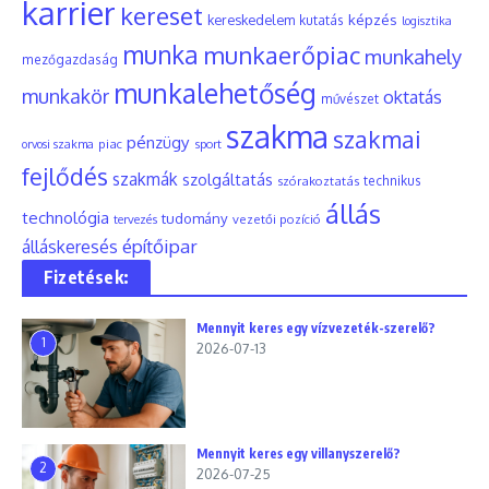
karrier
kereset
képzés
kereskedelem
kutatás
logisztika
munka
munkaerőpiac
munkahely
mezőgazdaság
munkalehetőség
munkakör
oktatás
művészet
szakma
szakmai
pénzügy
piac
orvosi szakma
sport
fejlődés
szakmák
szolgáltatás
szórakoztatás
technikus
állás
technológia
tudomány
tervezés
vezetői pozíció
építőipar
álláskeresés
Fizetések:
Mennyit keres egy vízvezeték-szerelő?
1
2026-07-13
Mennyit keres egy villanyszerelő?
2
2026-07-25