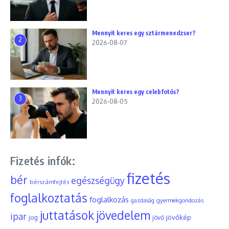
Mennyit keres egy sztármenedzser?
2
2026-08-07
Mennyit keres egy celebfotós?
3
2026-08-05
Fizetés infók:
fizetés
bér
egészségügy
bérszámfejtés
foglalkoztatás
foglalkozás
gyermekgondozás
gazdaság
juttatások
jövedelem
ipar
jövőkép
jog
jövő