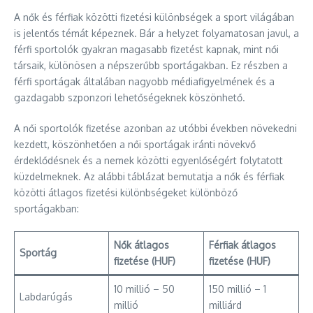
A nők és férfiak közötti fizetési különbségek a sport világában
is jelentős témát képeznek. Bár a helyzet folyamatosan javul, a
férfi sportolók gyakran magasabb fizetést kapnak, mint női
társaik, különösen a népszerűbb sportágakban. Ez részben a
férfi sportágak általában nagyobb médiafigyelmének és a
gazdagabb szponzori lehetőségeknek köszönhető.
A női sportolók fizetése azonban az utóbbi években növekedni
kezdett, köszönhetően a női sportágak iránti növekvő
érdeklődésnek és a nemek közötti egyenlőségért folytatott
küzdelmeknek. Az alábbi táblázat bemutatja a nők és férfiak
közötti átlagos fizetési különbségeket különböző
sportágakban:
Nők átlagos
Férfiak átlagos
Sportág
fizetése (HUF)
fizetése (HUF)
10 millió – 50
150 millió – 1
Labdarúgás
millió
milliárd