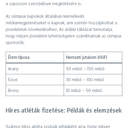
a szponzori szerződések megkötésére is.
Az olimpiai bajnokok általában kiemelkedő
médiamegjelenéseket is kapnak, ami szintén hozzájárulhat a
jövedelmük növekedéséhez. Az alábbi táblázat bemutatja,
hogy milyen jövedelmi lehetőségekre számíthatnak az olimpiai
sportolók:
Érem típusa
Nemzeti jutalom (HUF)
Arany
50 millió – 150 millió
Ezüst
30 millió – 100 millió
Bronz
10 millió – 50 millió
Híres atléták fizetése: Példák és elemzések
Számos híres atléta szolgál példaként arra, hogy milyen