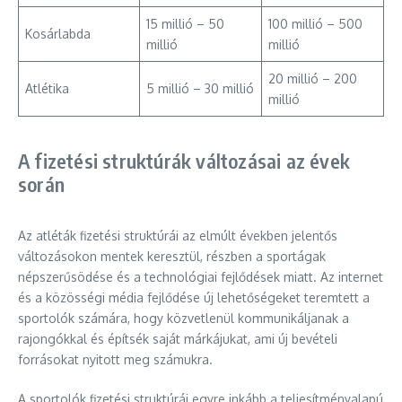
15 millió – 50
100 millió – 500
Kosárlabda
millió
millió
20 millió – 200
Atlétika
5 millió – 30 millió
millió
A fizetési struktúrák változásai az évek
során
Az atléták fizetési struktúrái az elmúlt években jelentős
változásokon mentek keresztül, részben a sportágak
népszerűsödése és a technológiai fejlődések miatt. Az internet
és a közösségi média fejlődése új lehetőségeket teremtett a
sportolók számára, hogy közvetlenül kommunikáljanak a
rajongókkal és építsék saját márkájukat, ami új bevételi
forrásokat nyitott meg számukra.
A sportolók fizetési struktúrái egyre inkább a teljesítményalapú