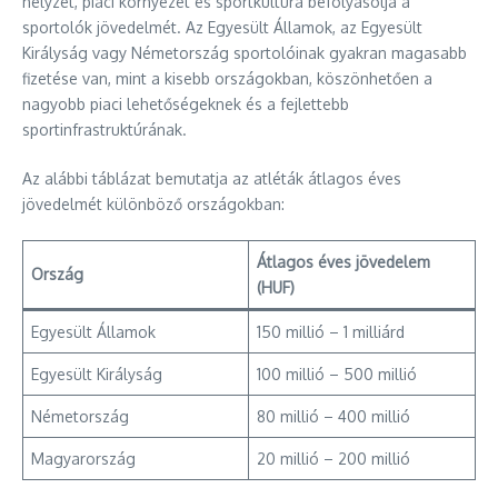
helyzet, piaci környezet és sportkultúra befolyásolja a
sportolók jövedelmét. Az Egyesült Államok, az Egyesült
Királyság vagy Németország sportolóinak gyakran magasabb
fizetése van, mint a kisebb országokban, köszönhetően a
nagyobb piaci lehetőségeknek és a fejlettebb
sportinfrastruktúrának.
Az alábbi táblázat bemutatja az atléták átlagos éves
jövedelmét különböző országokban:
Átlagos éves jövedelem
Ország
(HUF)
Egyesült Államok
150 millió – 1 milliárd
Egyesült Királyság
100 millió – 500 millió
Németország
80 millió – 400 millió
Magyarország
20 millió – 200 millió