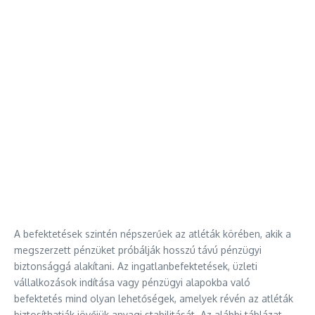
A befektetések szintén népszerűek az atléták körében, akik a
megszerzett pénzüket próbálják hosszú távú pénzügyi
biztonsággá alakítani. Az ingatlanbefektetések, üzleti
vállalkozások indítása vagy pénzügyi alapokba való
befektetés mind olyan lehetőségek, amelyek révén az atléták
biztosíthatják jövőjük anyagi stabilitását. Az alábbi táblázat