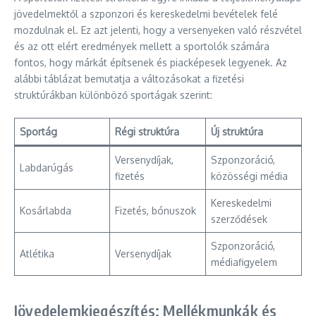
jövedelmektől a szponzori és kereskedelmi bevételek felé
mozdulnak el. Ez azt jelenti, hogy a versenyeken való részvétel
és az ott elért eredmények mellett a sportolók számára
fontos, hogy márkát építsenek és piacképesek legyenek. Az
alábbi táblázat bemutatja a változásokat a fizetési
struktúrákban különböző sportágak szerint:
Sportág
Régi struktúra
Új struktúra
Versenydíjak,
Szponzoráció,
Labdarúgás
fizetés
közösségi média
Kereskedelmi
Kosárlabda
Fizetés, bónuszok
szerződések
Szponzoráció,
Atlétika
Versenydíjak
médiafigyelem
Jövedelemkiegészítés: Mellékmunkák és