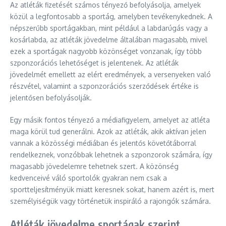
Az atléták fizetését számos tényező befolyásolja, amelyek
közül a legfontosabb a sportág, amelyben tevékenykednek. A
népszerűbb sportágakban, mint például a labdarúgás vagy a
kosárlabda, az atléták jövedelme általában magasabb, mivel
ezek a sportágak nagyobb közönséget vonzanak, így több
szponzorációs lehetőséget is jelentenek. Az atléták
jövedelmét emellett az elért eredmények, a versenyeken való
részvétel, valamint a szponzorációs szerződések értéke is
jelentősen befolyásolják.
Egy másik fontos tényező a médiafigyelem, amelyet az atléta
maga körül tud generálni. Azok az atléták, akik aktívan jelen
vannak a közösségi médiában és jelentős követőtáborral
rendelkeznek, vonzóbbak lehetnek a szponzorok számára, így
magasabb jövedelemre tehetnek szert. A közönség
kedvenceivé váló sportolók gyakran nem csak a
sportteljesítményük miatt keresnek sokat, hanem azért is, mert
személyiségük vagy történetük inspiráló a rajongók számára.
Atléták jövedelme sportágak szerint