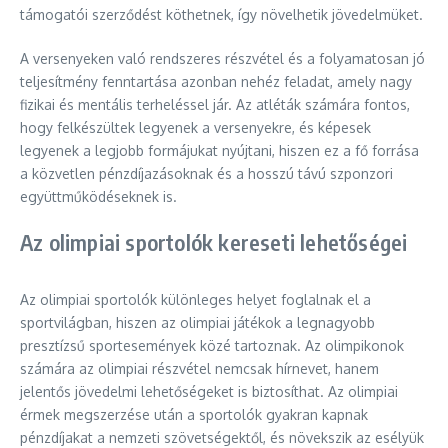
támogatói szerződést köthetnek, így növelhetik jövedelmüket.
A versenyeken való rendszeres részvétel és a folyamatosan jó
teljesítmény fenntartása azonban nehéz feladat, amely nagy
fizikai és mentális terheléssel jár. Az atléták számára fontos,
hogy felkészültek legyenek a versenyekre, és képesek
legyenek a legjobb formájukat nyújtani, hiszen ez a fő forrása
a közvetlen pénzdíjazásoknak és a hosszú távú szponzori
együttműködéseknek is.
Az olimpiai sportolók kereseti lehetőségei
Az olimpiai sportolók különleges helyet foglalnak el a
sportvilágban, hiszen az olimpiai játékok a legnagyobb
presztízsű sportesemények közé tartoznak. Az olimpikonok
számára az olimpiai részvétel nemcsak hírnevet, hanem
jelentős jövedelmi lehetőségeket is biztosíthat. Az olimpiai
érmek megszerzése után a sportolók gyakran kapnak
pénzdíjakat a nemzeti szövetségektől, és növekszik az esélyük