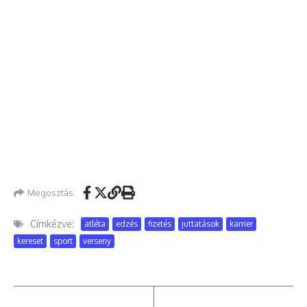
Megosztás
Címkézve:
atléta
edzés
fizetés
juttatások
karrier
kereset
sport
verseny