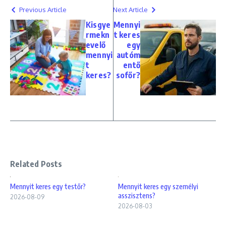
Previous Article
Next Article
Kisgye
Mennyi
rmekn
t keres
evelő
egy
mennyi
autóm
t
entő
keres?
sofőr?
Related Posts
Mennyit keres egy testőr?
Mennyit keres egy személyi
asszisztens?
2026-08-09
2026-08-03