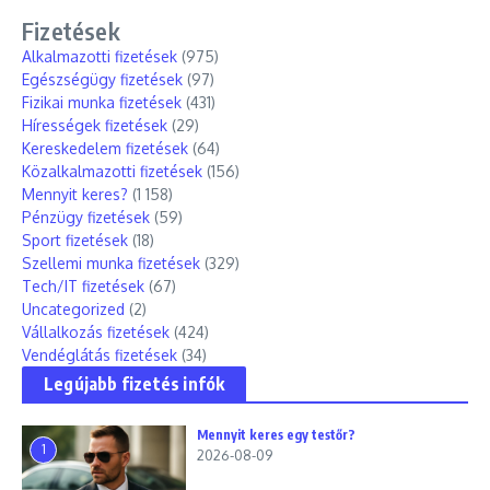
Fizetések
Alkalmazotti fizetések
(975)
Egészségügy fizetések
(97)
Fizikai munka fizetések
(431)
Hírességek fizetések
(29)
Kereskedelem fizetések
(64)
Közalkalmazotti fizetések
(156)
Mennyit keres?
(1 158)
Pénzügy fizetések
(59)
Sport fizetések
(18)
Szellemi munka fizetések
(329)
Tech/IT fizetések
(67)
Uncategorized
(2)
Vállalkozás fizetések
(424)
Vendéglátás fizetések
(34)
Legújabb fizetés infók
Mennyit keres egy testőr?
1
2026-08-09