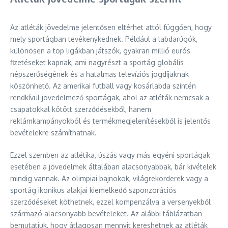
Az atléták jövedelme jelentősen eltérhet attól függően, hogy
mely sportágban tevékenykednek. Például a labdarúgók,
különösen a top ligákban játszók, gyakran millió eurós
fizetéseket kapnak, ami nagyrészt a sportág globális
népszerűségének és a hatalmas televíziós jogdíjaknak
köszönhető. Az amerikai futball vagy kosárlabda szintén
rendkívül jövedelmező sportágak, ahol az atléták nemcsak a
csapatokkal kötött szerződésekből, hanem
reklámkampányokból és termékmegjelenítésekből is jelentős
bevételekre számíthatnak.
Ezzel szemben az atlétika, úszás vagy más egyéni sportágak
esetében a jövedelmek általában alacsonyabbak, bár kivételek
mindig vannak. Az olimpiai bajnokok, világrekorderek vagy a
sportág ikonikus alakjai kiemelkedő szponzorációs
szerződéseket köthetnek, ezzel kompenzálva a versenyekből
származó alacsonyabb bevételeket. Az alábbi táblázatban
bemutatjuk, hogy átlagosan mennyit kereshetnek az atléták