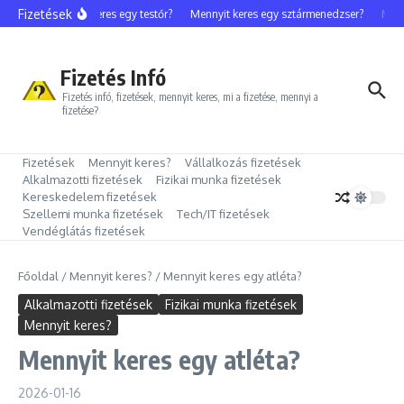
Ugrás a tartalomhoz
Fizetések
Mennyit keres egy testőr?
Mennyit keres egy sztármenedzser?
Mennyi
Fizetés Infó
Fizetés infó, fizetések, mennyit keres, mi a fizetése, mennyi a
fizetése?
Fizetések
Mennyit keres?
Vállalkozás fizetések
Alkalmazotti fizetések
Fizikai munka fizetések
Kereskedelem fizetések
Szellemi munka fizetések
Tech/IT fizetések
Vendéglátás fizetések
Főoldal
/
Mennyit keres?
/
Mennyit keres egy atléta?
Alkalmazotti fizetések
Fizikai munka fizetések
Mennyit keres?
Mennyit keres egy atléta?
2026-01-16