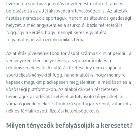
években a sportpiac jelentős növekedést mutatott, amely
befolyásolta az atléták jövedelmi lehetőségeit is. Az atléták
fizetése nemcsak a sportáguk, hanem az általános gazdasági
helyzet, a médiafigyelem és a szurkolói bázis méretétől is
függ. Így a kérdés, hogy mennyit keres egy atléta,
folyamatosan változó, dinamikus téma.
Az atléták jövedelme több forrásból származik, mint például a
versenyeken elért helyezések, a szponzorációk és a
reklámszerződések. Az atléták fizetése így nem csupán a
sportteljesítményüktől függ, hanem attól is, hogy mennyire
képesek magukat piacképesen megjeleníteni a médiában és a
közösségi platformokon. Az alábbi cikkben részletesen
bemutatjuk az atléták fizetését befolyásoló tényezőket, a
várható jövedelmeket különböző sportágak szerint, valamint a
nők és férfiak közötti fizetési különbségeket is.
Milyen tényezők befolyásolják a keresetet?