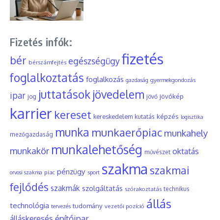
Fizetés infók:
fizetés
bér
egészségügy
bérszámfejtés
foglalkoztatás
foglalkozás
gyermekgondozás
gazdaság
juttatások
jövedelem
ipar
jövőkép
jog
jövő
karrier
kereset
képzés
kereskedelem
kutatás
logisztika
munka
munkaerőpiac
munkahely
mezőgazdaság
munkalehetőség
munkakör
oktatás
művészet
szakma
szakmai
pénzügy
piac
orvosi szakma
sport
fejlődés
szakmák
szolgáltatás
szórakoztatás
technikus
állás
technológia
tudomány
tervezés
vezetői pozíció
építőipar
álláskeresés