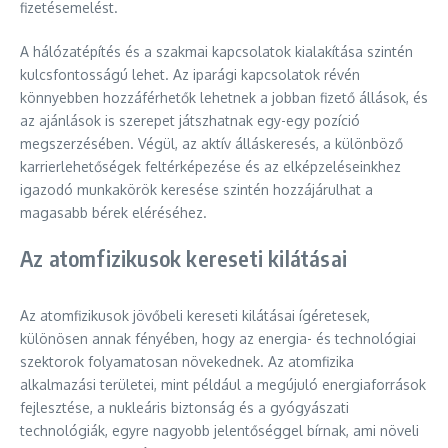
fizetésemelést.
A hálózatépítés és a szakmai kapcsolatok kialakítása szintén
kulcsfontosságú lehet. Az iparági kapcsolatok révén
könnyebben hozzáférhetők lehetnek a jobban fizető állások, és
az ajánlások is szerepet játszhatnak egy-egy pozíció
megszerzésében. Végül, az aktív álláskeresés, a különböző
karrierlehetőségek feltérképezése és az elképzeléseinkhez
igazodó munkakörök keresése szintén hozzájárulhat a
magasabb bérek eléréséhez.
Az atomfizikusok kereseti kilátásai
Az atomfizikusok jövőbeli kereseti kilátásai ígéretesek,
különösen annak fényében, hogy az energia- és technológiai
szektorok folyamatosan növekednek. Az atomfizika
alkalmazási területei, mint például a megújuló energiaforrások
fejlesztése, a nukleáris biztonság és a gyógyászati
technológiák, egyre nagyobb jelentőséggel bírnak, ami növeli