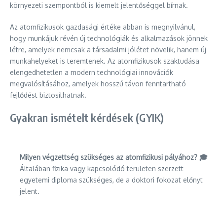
környezeti szempontból is kiemelt jelentőséggel bírnak.
Az atomfizikusok gazdasági értéke abban is megnyilvánul,
hogy munkájuk révén új technológiák és alkalmazások jönnek
létre, amelyek nemcsak a társadalmi jólétet növelik, hanem új
munkahelyeket is teremtenek. Az atomfizikusok szaktudása
elengedhetetlen a modern technológiai innovációk
megvalósításához, amelyek hosszú távon fenntartható
fejlődést biztosíthatnak.
Gyakran ismételt kérdések (GYIK)
Milyen végzettség szükséges az atomfizikusi pályához? 🎓
Általában fizika vagy kapcsolódó területen szerzett
egyetemi diploma szükséges, de a doktori fokozat előnyt
jelent.