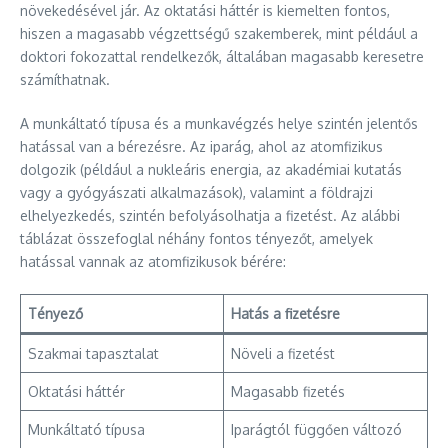
növekedésével jár. Az oktatási háttér is kiemelten fontos,
hiszen a magasabb végzettségű szakemberek, mint például a
doktori fokozattal rendelkezők, általában magasabb keresetre
számíthatnak.
A munkáltató típusa és a munkavégzés helye szintén jelentős
hatással van a bérezésre. Az iparág, ahol az atomfizikus
dolgozik (például a nukleáris energia, az akadémiai kutatás
vagy a gyógyászati alkalmazások), valamint a földrajzi
elhelyezkedés, szintén befolyásolhatja a fizetést. Az alábbi
táblázat összefoglal néhány fontos tényezőt, amelyek
hatással vannak az atomfizikusok bérére:
Tényező
Hatás a fizetésre
Szakmai tapasztalat
Növeli a fizetést
Oktatási háttér
Magasabb fizetés
Munkáltató típusa
Iparágtól függően változó