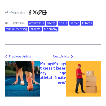
Megosztás
Címkézve:
atomfizikus
fizetés
fizikus
karrier
kutatás
munkalehetőség
szakma
tudomány
Previous Article
Next Article
Mennyi
Mennyi
t keres
t keres
egy
egy
atléta?
áruátv
evő?