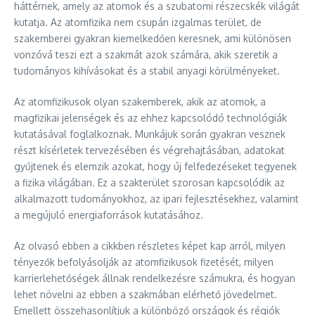
háttérnek, amely az atomok és a szubatomi részecskék világát
kutatja. Az atomfizika nem csupán izgalmas terület, de
szakemberei gyakran kiemelkedően keresnek, ami különösen
vonzóvá teszi ezt a szakmát azok számára, akik szeretik a
tudományos kihívásokat és a stabil anyagi körülményeket.
Az atomfizikusok olyan szakemberek, akik az atomok, a
magfizikai jelenségek és az ehhez kapcsolódó technológiák
kutatásával foglalkoznak. Munkájuk során gyakran vesznek
részt kísérletek tervezésében és végrehajtásában, adatokat
gyűjtenek és elemzik azokat, hogy új felfedezéseket tegyenek
a fizika világában. Ez a szakterület szorosan kapcsolódik az
alkalmazott tudományokhoz, az ipari fejlesztésekhez, valamint
a megújuló energiaforrások kutatásához.
Az olvasó ebben a cikkben részletes képet kap arról, milyen
tényezők befolyásolják az atomfizikusok fizetését, milyen
karrierlehetőségek állnak rendelkezésre számukra, és hogyan
lehet növelni az ebben a szakmában elérhető jövedelmet.
Emellett összehasonlítjuk a különböző országok és régiók