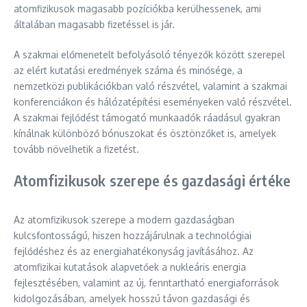
atomfizikusok magasabb pozíciókba kerülhessenek, ami
általában magasabb fizetéssel is jár.
A szakmai előmenetelt befolyásoló tényezők között szerepel
az elért kutatási eredmények száma és minősége, a
nemzetközi publikációkban való részvétel, valamint a szakmai
konferenciákon és hálózatépítési eseményeken való részvétel.
A szakmai fejlődést támogató munkaadók ráadásul gyakran
kínálnak különböző bónuszokat és ösztönzőket is, amelyek
tovább növelhetik a fizetést.
Atomfizikusok szerepe és gazdasági értéke
Az atomfizikusok szerepe a modern gazdaságban
kulcsfontosságú, hiszen hozzájárulnak a technológiai
fejlődéshez és az energiahatékonyság javításához. Az
atomfizikai kutatások alapvetőek a nukleáris energia
fejlesztésében, valamint az új, fenntartható energiaforrások
kidolgozásában, amelyek hosszú távon gazdasági és