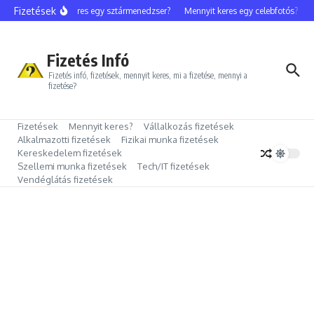
Ugrás a tartalomhoz
Fizetések
Mennyit keres egy sztármenedzser?
Mennyit keres egy celebfotós?
Me
Fizetés Infó
Fizetés infó, fizetések, mennyit keres, mi a fizetése, mennyi a
fizetése?
Fizetések
Mennyit keres?
Vállalkozás fizetések
Alkalmazotti fizetések
Fizikai munka fizetések
Kereskedelem fizetések
Szellemi munka fizetések
Tech/IT fizetések
Vendéglátás fizetések