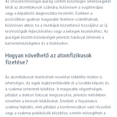
Az orvostechnológiai iparág szintén különleges lehetőségeket
kínál az atomfizikusok számára, különösen a sugárterápia
vagy a képalkotó diagnosztika területén. Ezekben a
pozíciókban gyakran magasabb fizetésre számíthatnak,
különösen akkor, ha a munkájuk közvetlenül hozzájárul az új
technológiák fejlesztéséhez vagy a betegek kezeléséhez. Az
iparágak közötti különbségek jelentős hatással lehetnek a
karrierlehetőségekre és a fizetésekre.
Hogyan növelhető az atomfizikusok
fizetése?
Az atomfizikusok fizetésének növelése többféle módon is
lehetséges. Az egyik legkézenfekvőbb út a további képzés és
a szakmai ismeretek bővítése. A magasabb végzettségek,
például a doktori fokozat megszerzése, jelentős mértékben
növelheti a kereseti kilátásokat. Emellett a folyamatos
szakmai fejlődés, mint például a konferenciákon való részvétel
vagy a szakmai publikációk készítése, szintén elősegítheti a