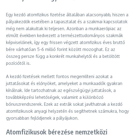
Egy kezdő atomfizikus fizetése általában alacsonyabb, hiszen a
pályakezdők esetében a tapasztalat és a szakmai kapcsolatok
még nem alakultak ki teljesen. Azonban a munkaerőpiac az
elmúlt években kedvezett a természettudományos szakmák
képviselőinek, így egy frissen végzett atomfizikus éves bruttó
bére várhatóan 5-6 millió forint között mozoghat. Ez az
összeg persze függ a konkrét munkahelytől és a betöltött
pozíciótól is.
A kezdő fizetések mellett fontos megemlíteni azokat a
juttatásokat és előnyöket, amelyeket a munkaadók gyakran
kínálnak. Ide tartozhatnak az egészségügyi juttatások, a
továbbképzési lehetőségek, valamint a különböző
bónuszrendszerek. Ezek az extrák sokat javíthatnak a kezdő
atomfizikusok anyagi helyzetén és segíthetnek számukra, hogy
gyorsabban fejlődjenek a pályájukon.
Atomfizikusok bérezése nemzetközi