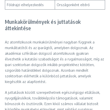
Földrajzi elhelyezkedés
Országonként eltérő
Munkakörülmények és juttatások
áttekintése
Az atomfizikusok munkakörülményei nagyban függnek a
munkáltatótól és az iparágtól, amelyben dolgoznak. Az
akadémiai szférában dolgozó atomfizikusok gyakran
élvezhetik a kutatási szabadságot és a rugalmasságot, míg az
ipari szektorban dolgozók inkább projektekhez kötötten,
szigorúbb határidőkkel dolgoznak. Azonban mindkét
szektorban elérhetők a különböző juttatások, amelyek
kiegészítik az alapfizetést.
A juttatások között szerepelhetnek egészségügyi ellátások,
nyugdíjjárulékok, továbbképzési támogatások, valamint
bónuszok és ösztönzők. Ezen kívül számos vállalat biztosít
különféle munkahelyi előnyöket, mint például rugalmas