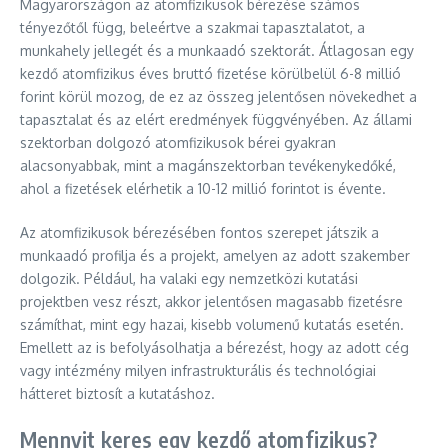
Magyarországon az atomfizikusok bérezése számos
tényezőtől függ, beleértve a szakmai tapasztalatot, a
munkahely jellegét és a munkaadó szektorát. Átlagosan egy
kezdő atomfizikus éves bruttó fizetése körülbelül 6-8 millió
forint körül mozog, de ez az összeg jelentősen növekedhet a
tapasztalat és az elért eredmények függvényében. Az állami
szektorban dolgozó atomfizikusok bérei gyakran
alacsonyabbak, mint a magánszektorban tevékenykedőké,
ahol a fizetések elérhetik a 10-12 millió forintot is évente.
Az atomfizikusok bérezésében fontos szerepet játszik a
munkaadó profilja és a projekt, amelyen az adott szakember
dolgozik. Például, ha valaki egy nemzetközi kutatási
projektben vesz részt, akkor jelentősen magasabb fizetésre
számíthat, mint egy hazai, kisebb volumenű kutatás esetén.
Emellett az is befolyásolhatja a bérezést, hogy az adott cég
vagy intézmény milyen infrastrukturális és technológiai
hátteret biztosít a kutatáshoz.
Mennyit keres egy kezdő atomfizikus?