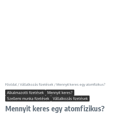
Főoldal
/
Vállalkozás fizetések
/
Mennyit keres egy atomfizikus?
Alkalmazotti fizetések
Mennyit keres?
Szellemi munka fizetések
Vállalkozás fizetések
Mennyit keres egy atomfizikus?