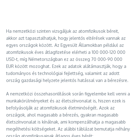
Ha nemzetközi szinten vizsgáljuk az atomfizikusok béreit,
akkor azt tapasztalhatjuk, hogy jelentős eltérések vannak az
egyes országok között. Az Egyesült Államokban például az
atomfizikusok éves átlagfizetése elérheti a 100 000-120 000
USD-t, míg Németországban ez az összeg 70 000-90 000
EUR között mozoghat. Ezek az adatok alátámasztják, hogy a
tudományos és technológiai fejlettség, valamint az adott
ország gazdasági helyzete jelentős hatással van a bérezésre.
A nemzetközi összehasonlítások során figyelembe kell venni a
munkakörülményeket és az életszínvonalat is, hiszen ezek is
befolyásolják az atomfizikusok életminőségét. Azok az
országok, ahol magasabb a bérezés, gyakran magasabb
életszínvonalat is kínálnak, ami kompenzálhatja a magasabb
megélhetési költségeket. Az alábbi táblázat bemutatja néhány
ország atomfizikusainak átlagos éves bérét: