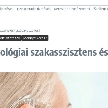
 fizetések
Fizikai munka fizetések
Kereskedelem fizetések
Szellemi 
sztens és hallásakusztikus?
tti fizetések
Mennyit keres?
ológiai szakasszisztens és