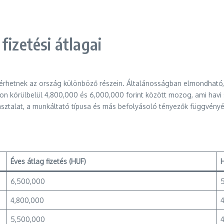
fizetési átlagai
 eltérhetnek az ország különböző részein. Általánosságban elmondható
gon körülbelül 4,800,000 és 6,000,000 forint között mozog, ami havi
asztalat, a munkáltató típusa és más befolyásoló tényezők függvény
Éves átlag fizetés (HUF)
H
6,500,000
4,800,000
5,500,000
4