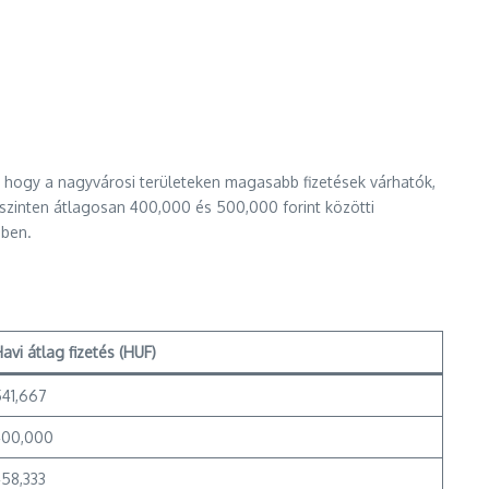
, hogy a nagyvárosi területeken magasabb fizetések várhatók,
 szinten átlagosan 400,000 és 500,000 forint közötti
ében.
avi átlag fizetés (HUF)
541,667
400,000
58,333