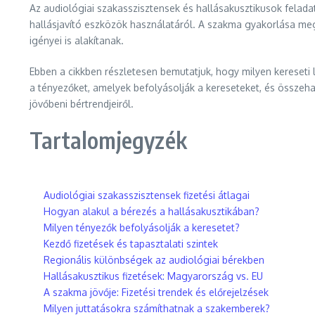
Az audiológiai szakasszisztensek és hallásakusztikusok feladat
hallásjavító eszközök használatáról. A szakma gyakorlása meg
igényei is alakítanak.
Ebben a cikkben részletesen bemutatjuk, hogy milyen kereseti 
a tényezőket, amelyek befolyásolják a kereseteket, és összehas
jövőbeni bértrendjeiről.
Tartalomjegyzék
Audiológiai szakasszisztensek fizetési átlagai
Hogyan alakul a bérezés a hallásakusztikában?
Milyen tényezők befolyásolják a keresetet?
Kezdő fizetések és tapasztalati szintek
Regionális különbségek az audiológiai bérekben
Hallásakusztikus fizetések: Magyarország vs. EU
A szakma jövője: Fizetési trendek és előrejelzések
Milyen juttatásokra számíthatnak a szakemberek?