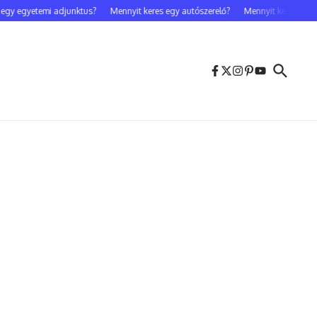
 egyetemi adjunktus?
Mennyit keres egy autószerelő?
Mennyit keres egy cele