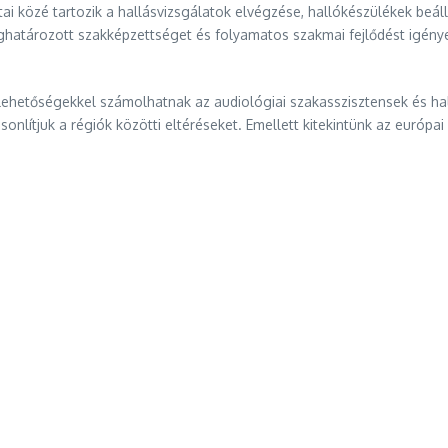
ai közé tartozik a hallásvizsgálatok elvégzése, hallókészülékek beál
határozott szakképzettséget és folyamatos szakmai fejlődést igényel
lehetőségekkel számolhatnak az audiológiai szakasszisztensek és hal
onlítjuk a régiók közötti eltéréseket. Emellett kitekintünk az európai