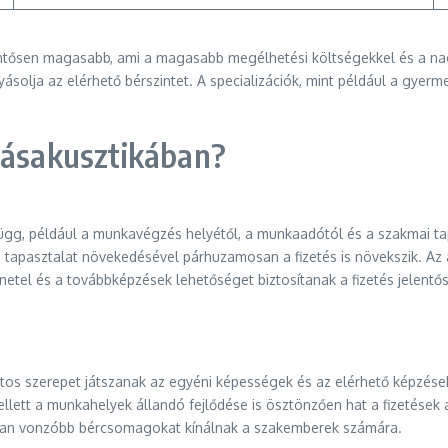
jelentősen magasabb, ami a magasabb megélhetési költségekkel és a n
yásolja az elérhető bérszintet. A specializációk, mint például a gyer
llásakusztikában?
gg, például a munkavégzés helyétől, a munkaadótól és a szakmai tap
pasztalat növekedésével párhuzamosan a fizetés is növekszik. Az át
netel és a továbbképzések lehetőséget biztosítanak a fizetés jelentő
os szerepet játszanak az egyéni képességek és az elérhető képzések.
lett a munkahelyek állandó fejlődése is ösztönzően hat a fizetések
kran vonzóbb bércsomagokat kínálnak a szakemberek számára.