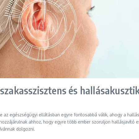
 szakasszisztens és hallásakuszti
epe az egészségügyi ellátásban egyre fontosabbá válik, ahogy a hal
hozzájárulnak ahhoz, hogy egyre több ember szoruljon hallásjavító e
ívánnak dolgozni.