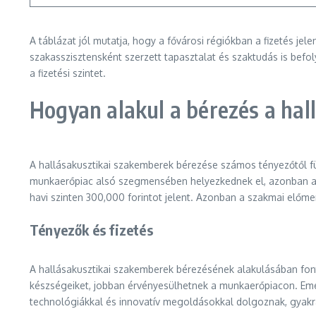
A táblázat jól mutatja, hogy a fővárosi régiókban a fizetés 
szakasszisztensként szerzett tapasztalat és szaktudás is befol
a fizetési szintet.
Hogyan alakul a bérezés a ha
A hallásakusztikai szakemberek bérezése számos tényezőtől fü
munkaerőpiac alsó szegmensében helyezkednek el, azonban a ta
havi szinten 300,000 forintot jelent. Azonban a szakmai előme
Tényezők és fizetés
A hallásakusztikai szakemberek bérezésének alakulásában font
készségeiket, jobban érvényesülhetnek a munkaerőpiacon. Emel
technológiákkal és innovatív megoldásokkal dolgoznak, gya