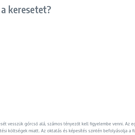
 a keresetet?
ését vesszük górcső alá, számos tényezőt kell figyelembe venni. Az eg
i költségek miatt. Az oktatás és képesítés szintén befolyásolja a f