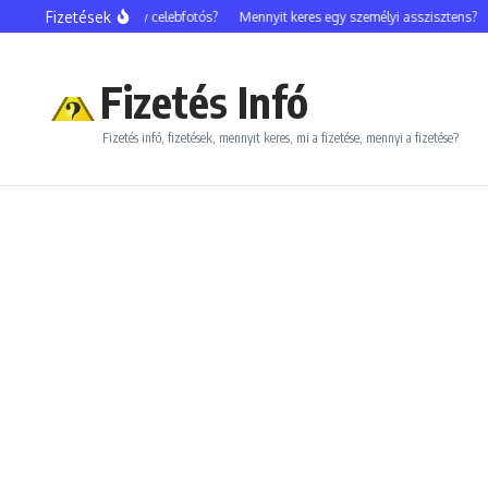
Ugrás a tartalomhoz
Fizetések
Mennyit keres egy celebfotós?
Mennyit keres egy személyi asszisztens?
Me
Fizetés Infó
Fizetés infó, fizetések, mennyit keres, mi a fizetése, mennyi a fizetése?