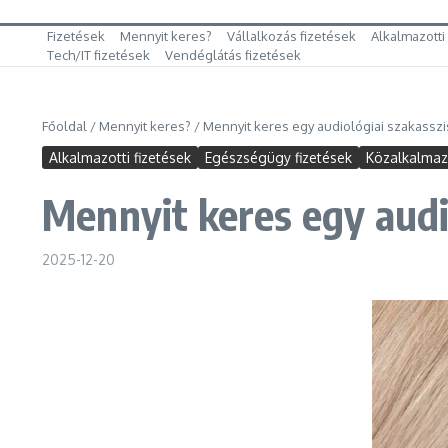
Fizetések
Mennyit keres?
Vállalkozás fizetések
Alkalmazotti
Tech/IT fizetések
Vendéglátás fizetések
Főoldal
/
Mennyit keres?
/
Mennyit keres egy audiológiai szakasszi
Alkalmazotti fizetések
Egészségügy fizetések
Közalkalmazo
Mennyit keres egy audi
2025-12-20