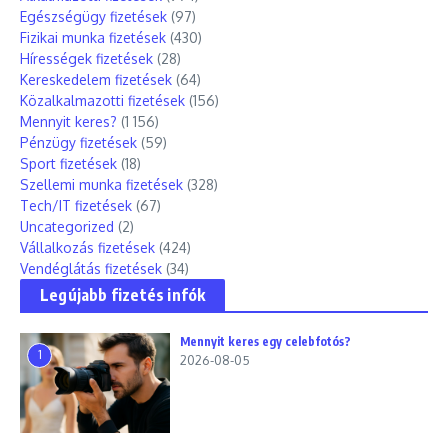
Egészségügy fizetések
(97)
Fizikai munka fizetések
(430)
Hírességek fizetések
(28)
Kereskedelem fizetések
(64)
Közalkalmazotti fizetések
(156)
Mennyit keres?
(1 156)
Pénzügy fizetések
(59)
Sport fizetések
(18)
Szellemi munka fizetések
(328)
Tech/IT fizetések
(67)
Uncategorized
(2)
Vállalkozás fizetések
(424)
Vendéglátás fizetések
(34)
Legújabb fizetés infók
Mennyit keres egy celebfotós?
1
2026-08-05