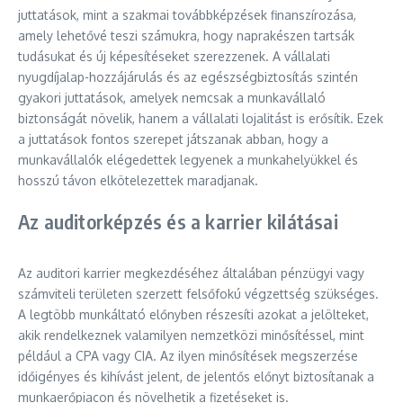
juttatások, mint a szakmai továbbképzések finanszírozása,
amely lehetővé teszi számukra, hogy naprakészen tartsák
tudásukat és új képesítéseket szerezzenek. A vállalati
nyugdíjalap-hozzájárulás és az egészségbiztosítás szintén
gyakori juttatások, amelyek nemcsak a munkavállaló
biztonságát növelik, hanem a vállalati lojalitást is erősítik. Ezek
a juttatások fontos szerepet játszanak abban, hogy a
munkavállalók elégedettek legyenek a munkahelyükkel és
hosszú távon elkötelezettek maradjanak.
Az auditorképzés és a karrier kilátásai
Az auditori karrier megkezdéséhez általában pénzügyi vagy
számviteli területen szerzett felsőfokú végzettség szükséges.
A legtöbb munkáltató előnyben részesíti azokat a jelölteket,
akik rendelkeznek valamilyen nemzetközi minősítéssel, mint
például a CPA vagy CIA. Az ilyen minősítések megszerzése
időigényes és kihívást jelent, de jelentős előnyt biztosítanak a
munkaerőpiacon és növelhetik a fizetéseket is.