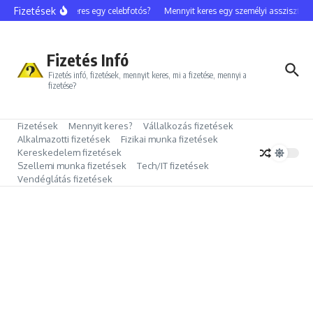
Ugrás a tartalomhoz
Fizetések
Mennyit keres egy celebfotós?
Mennyit keres egy személyi asszisztens?
Fizetés Infó
Fizetés infó, fizetések, mennyit keres, mi a fizetése, mennyi a
fizetése?
Fizetések
Mennyit keres?
Vállalkozás fizetések
Alkalmazotti fizetések
Fizikai munka fizetések
Kereskedelem fizetések
Szellemi munka fizetések
Tech/IT fizetések
Vendéglátás fizetések