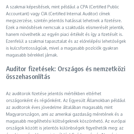
A szakmai képesítések, mint például a CPA (Certified Public
Accountant) vagy CIA (Certified Internal Auditor) címek
megszerzése, szintén jelentős hatással lehetnek a fizetésre.
Ezek a minősítések nemcsak a szaktudás elismerését jelentik,
hanem növelhetik az egyén piaci értékét és így a fizetését is.
Ezenfelül a szakmai tapasztalat és az előrelépési lehetőségek
is kulcsfontosságúak, mivel a magasabb pozíciók gyakran
magasabb bérekkel járnak.
Auditor fizetések: Országos és nemzetközi
összehasonlítás
Az auditorok fizetése jelentős mértékben eltérhet
országonként és régiónként. Az Egyesült Államokban például
az auditorok éves jövedelme általában magasabb, mint
Magyarországon, ami az amerikai gazdaság méretének és a
magasabb megélhetési költségeknek köszönhető. Az európai
országok között is jelentős különbségek figyelhetők meg: az