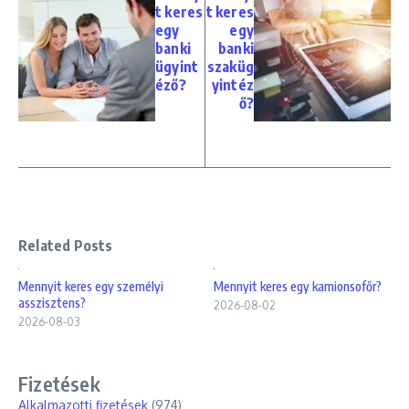
t keres
t keres
egy
egy
banki
banki
ügyint
szaküg
éző?
yintéz
ő?
Related Posts
Mennyit keres egy személyi
Mennyit keres egy kamionsofőr?
asszisztens?
2026-08-02
2026-08-03
Fizetések
Alkalmazotti fizetések
(974)