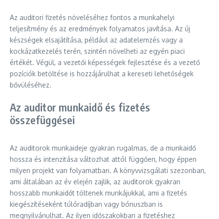
Az auditori fizetés növeléséhez fontos a munkahelyi
teljesítmény és az eredmények folyamatos javítása. Az új
készségek elsajátítása, például az adatelemzés vagy a
kockázatkezelés terén, szintén növelheti az egyén piaci
értékét. Végül, a vezetői képességek fejlesztése és a vezető
pozíciók betöltése is hozzájárulhat a kereseti lehetőségek
bővüléséhez.
Az auditor munkaidő és fizetés
összefüggései
Az auditorok munkaideje gyakran rugalmas, de a munkaidő
hossza és intenzitása változhat attól függően, hogy éppen
milyen projekt van folyamatban. A könyvvizsgálati szezonban,
ami általában az év elején zajlik, az auditorok gyakran
hosszabb munkaidőt töltenek munkájukkal, ami a fizetés
kiegészítéseként túlóradíjban vagy bónuszban is
megnyilvánulhat. Az ilyen időszakokban a fizetéshez