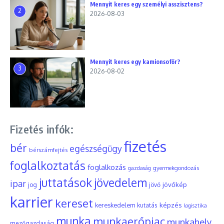
Mennyit keres egy személyi asszisztens?
2
2026-08-03
Mennyit keres egy kamionsofőr?
3
2026-08-02
Fizetés infók:
fizetés
bér
egészségügy
bérszámfejtés
foglalkoztatás
foglalkozás
gyermekgondozás
gazdaság
juttatások
jövedelem
ipar
jövőkép
jog
jövő
karrier
kereset
képzés
kereskedelem
kutatás
logisztika
munka
munkaerőpiac
munkahely
mezőgazdaság