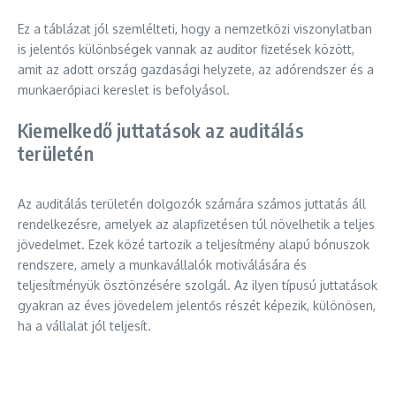
Ez a táblázat jól szemlélteti, hogy a nemzetközi viszonylatban
is jelentős különbségek vannak az auditor fizetések között,
amit az adott ország gazdasági helyzete, az adórendszer és a
munkaerőpiaci kereslet is befolyásol.
Kiemelkedő juttatások az auditálás
területén
Az auditálás területén dolgozók számára számos juttatás áll
rendelkezésre, amelyek az alapfizetésen túl növelhetik a teljes
jövedelmet. Ezek közé tartozik a teljesítmény alapú bónuszok
rendszere, amely a munkavállalók motiválására és
teljesítményük ösztönzésére szolgál. Az ilyen típusú juttatások
gyakran az éves jövedelem jelentős részét képezik, különösen,
ha a vállalat jól teljesít.