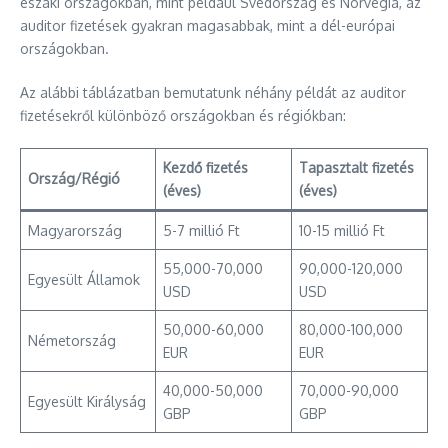
északi országokban, mint például Svédország és Norvégia, az
auditor fizetések gyakran magasabbak, mint a dél-európai
országokban.
Az alábbi táblázatban bemutatunk néhány példát az auditor
fizetésekről különböző országokban és régiókban:
Kezdő fizetés
Tapasztalt fizetés
Ország/Régió
(éves)
(éves)
Magyarország
5-7 millió Ft
10-15 millió Ft
55,000-70,000
90,000-120,000
Egyesült Államok
USD
USD
50,000-60,000
80,000-100,000
Németország
EUR
EUR
40,000-50,000
70,000-90,000
Egyesült Királyság
GBP
GBP