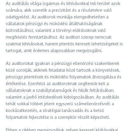
Az auditálás világa izgalmas és kihívásokkal teli terület azok
számára, akik szeretik a precizitást és a részletekre való
odafigyelést. Az auditorok munkája elengedhetetlen a
vállalatok pénzügyi és működési átláthatóságának
biztosításához, valamint a törvényi előírásoknak való
megfelelés fenntartásához. Az auditori szerep nemcsak
szakmai kihívásokat, hanem jelentős kereseti lehetőségeket is
tartogat, amit érdemes alaposabban megvizsgálni.
Az auditorokat gyakran a pénzügyi ellenőrzési szakemberek
közé sorolják, akiknek feladatai közé tartozik a könyvelések,
pénzügyi jelentések és működési folyamatok átvizsgálása és
értékelése. Ezenfelül az auditoroknak segíteniük kell a
vállalatoknak a szabálytalanságok és hibák feltárásában,
valamint a javító intézkedések kidolgozásában. Az auditálás
tehát sokkal többet jelent egyszerű számellenőrzésnél: a
kockázatkezelés, a stratégiai tanácsadás és a belső
folyamatok fejlesztése is a szerepkör részét képezheti.
Ebben a cikkben megvizsgáljuk, milyen kereseti kilátásokkal