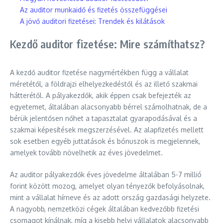
Az auditor munkaidő és fizetés összefüggései
A jövő auditori fizetései: Trendek és kilátások
Kezdő auditor fizetése: Mire számíthatsz?
A kezdő auditor fizetése nagymértékben függ a vállalat
méretétől, a földrajzi elhelyezkedéstől és az illető szakmai
hátterétől. A pályakezdők, akik éppen csak befejezték az
egyetemet, általában alacsonyabb bérrel számolhatnak, de a
bérük jelentősen nőhet a tapasztalat gyarapodásával és a
szakmai képesítések megszerzésével. Az alapfizetés mellett
sok esetben egyéb juttatások és bónuszok is megjelennek,
amelyek tovább növelhetik az éves jövedelmet.
Az auditor pályakezdők éves jövedelme általában 5-7 millió
forint között mozog, amelyet olyan tényezők befolyásolnak,
mint a vállalat hírneve és az adott ország gazdasági helyzete.
A nagyobb, nemzetközi cégek általában kedvezőbb fizetési
csomagot kínálnak, míg a kisebb helyi vállalatok alacsonyabb