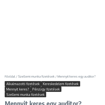
Főoldal
/
Szellemi munka fizetések
/
Mennyit keres egy auditor?
Alkalmazotti fizetések
Kereskedelem fizetések
Mennyit keres?
Pénzügy fizetések
Szellemi munka fizetések
Mennyit keres egy auditor?