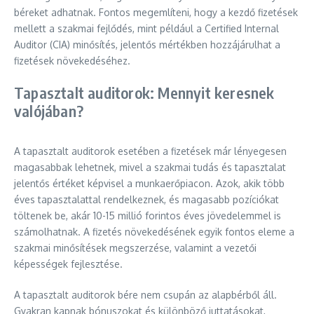
béreket adhatnak. Fontos megemlíteni, hogy a kezdő fizetések
mellett a szakmai fejlődés, mint például a Certified Internal
Auditor (CIA) minősítés, jelentős mértékben hozzájárulhat a
fizetések növekedéséhez.
Tapasztalt auditorok: Mennyit keresnek
valójában?
A tapasztalt auditorok esetében a fizetések már lényegesen
magasabbak lehetnek, mivel a szakmai tudás és tapasztalat
jelentős értéket képvisel a munkaerőpiacon. Azok, akik több
éves tapasztalattal rendelkeznek, és magasabb pozíciókat
töltenek be, akár 10-15 millió forintos éves jövedelemmel is
számolhatnak. A fizetés növekedésének egyik fontos eleme a
szakmai minősítések megszerzése, valamint a vezetői
képességek fejlesztése.
A tapasztalt auditorok bére nem csupán az alapbérből áll.
Gyakran kapnak bónuszokat és különböző juttatásokat,