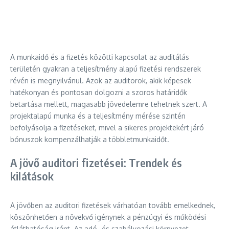
A munkaidő és a fizetés közötti kapcsolat az auditálás
területén gyakran a teljesítmény alapú fizetési rendszerek
révén is megnyilvánul. Azok az auditorok, akik képesek
hatékonyan és pontosan dolgozni a szoros határidők
betartása mellett, magasabb jövedelemre tehetnek szert. A
projektalapú munka és a teljesítmény mérése szintén
befolyásolja a fizetéseket, mivel a sikeres projektekért járó
bónuszok kompenzálhatják a többletmunkaidőt.
A jövő auditori fizetései: Trendek és
kilátások
A jövőben az auditori fizetések várhatóan tovább emelkednek,
köszönhetően a növekvő igénynek a pénzügyi és működési
átláthatóság iránt. Az adó- és szabályozási környezet