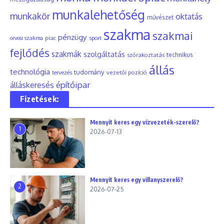
munkalehetőség
munkakör
oktatás
művészet
szakma
szakmai
pénzügy
piac
orvosi szakma
sport
fejlődés
szakmák
szolgáltatás
szórakoztatás
technikus
állás
technológia
tudomány
tervezés
vezetői pozíció
építőipar
álláskeresés
Fizetések:
Mennyit keres egy vízvezeték-szerelő?
1
2026-07-13
Mennyit keres egy villanyszerelő?
2
2026-07-25