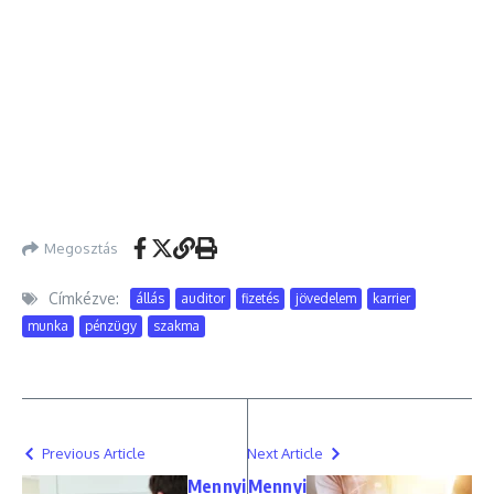
Megosztás
Címkézve:
állás
auditor
fizetés
jövedelem
karrier
munka
pénzügy
szakma
Previous Article
Next Article
Mennyi
Mennyi