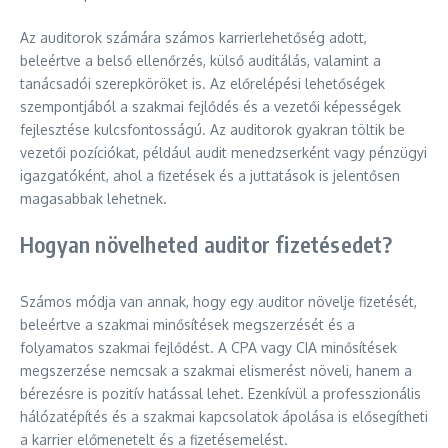
Az auditorok számára számos karrierlehetőség adott,
beleértve a belső ellenőrzés, külső auditálás, valamint a
tanácsadói szerepköröket is. Az előrelépési lehetőségek
szempontjából a szakmai fejlődés és a vezetői képességek
fejlesztése kulcsfontosságú. Az auditorok gyakran töltik be
vezetői pozíciókat, például audit menedzserként vagy pénzügyi
igazgatóként, ahol a fizetések és a juttatások is jelentősen
magasabbak lehetnek.
Hogyan növelheted auditor fizetésedet?
Számos módja van annak, hogy egy auditor növelje fizetését,
beleértve a szakmai minősítések megszerzését és a
folyamatos szakmai fejlődést. A CPA vagy CIA minősítések
megszerzése nemcsak a szakmai elismerést növeli, hanem a
bérezésre is pozitív hatással lehet. Ezenkívül a professzionális
hálózatépítés és a szakmai kapcsolatok ápolása is elősegítheti
a karrier előmenetelt és a fizetésemelést.