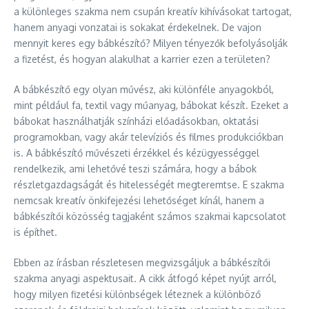
a különleges szakma nem csupán kreatív kihívásokat tartogat,
hanem anyagi vonzatai is sokakat érdekelnek. De vajon
mennyit keres egy bábkészítő? Milyen tényezők befolyásolják
a fizetést, és hogyan alakulhat a karrier ezen a területen?
A bábkészítő egy olyan művész, aki különféle anyagokból,
mint például fa, textil vagy műanyag, bábokat készít. Ezeket a
bábokat használhatják színházi előadásokban, oktatási
programokban, vagy akár televíziós és filmes produkciókban
is. A bábkészítő művészeti érzékkel és kézügyességgel
rendelkezik, ami lehetővé teszi számára, hogy a bábok
részletgazdagságát és hitelességét megteremtse. E szakma
nemcsak kreatív önkifejezési lehetőséget kínál, hanem a
bábkészítői közösség tagjaként számos szakmai kapcsolatot
is építhet.
Ebben az írásban részletesen megvizsgáljuk a bábkészítői
szakma anyagi aspektusait. A cikk átfogó képet nyújt arról,
hogy milyen fizetési különbségek léteznek a különböző