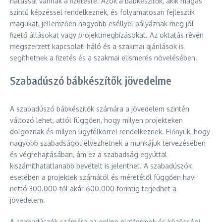
hatással vannak a fizetésre. Azok a bábkészítők, akik magas
szintű képzéssel rendelkeznek, és folyamatosan fejlesztik
magukat, jellemzően nagyobb eséllyel pályáznak meg jól
fizető állásokat vagy projektmegbízásokat. Az oktatás révén
megszerzett kapcsolati háló és a szakmai ajánlások is
segíthetnek a fizetés és a szakmai elismerés növelésében.
Szabadúszó bábkészítők jövedelme
A szabadúszó bábkészítők számára a jövedelem szintén
változó lehet, attól függően, hogy milyen projekteken
dolgoznak és milyen ügyfélkörrel rendelkeznek. Előnyük, hogy
nagyobb szabadságot élvezhetnek a munkájuk tervezésében
és végrehajtásában, ám ez a szabadság egyúttal
kiszámíthatatlanabb bevételt is jelenthet. A szabadúszók
esetében a projektek számától és méretétől függően havi
nettó 300.000-től akár 600.000 forintig terjedhet a
jövedelem.
A szabadúszók számára az online platformok és közösségi