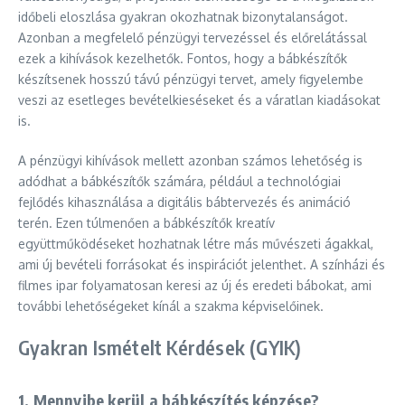
időbeli eloszlása gyakran okozhatnak bizonytalanságot.
Azonban a megfelelő pénzügyi tervezéssel és előrelátással
ezek a kihívások kezelhetők. Fontos, hogy a bábkészítők
készítsenek hosszú távú pénzügyi tervet, amely figyelembe
veszi az esetleges bevételkieséseket és a váratlan kiadásokat
is.
A pénzügyi kihívások mellett azonban számos lehetőség is
adódhat a bábkészítők számára, például a technológiai
fejlődés kihasználása a digitális bábtervezés és animáció
terén. Ezen túlmenően a bábkészítők kreatív
együttműködéseket hozhatnak létre más művészeti ágakkal,
ami új bevételi forrásokat és inspirációt jelenthet. A színházi és
filmes ipar folyamatosan keresi az új és eredeti bábokat, ami
további lehetőségeket kínál a szakma képviselőinek.
Gyakran Ismételt Kérdések (GYIK)
1. Mennyibe kerül a bábkészítés képzése?