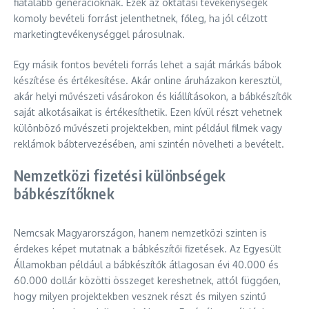
fiatalabb generációknak. Ezek az oktatási tevékenységek
komoly bevételi forrást jelenthetnek, főleg, ha jól célzott
marketingtevékenységgel párosulnak.
Egy másik fontos bevételi forrás lehet a saját márkás bábok
készítése és értékesítése. Akár online áruházakon keresztül,
akár helyi művészeti vásárokon és kiállításokon, a bábkészítők
saját alkotásaikat is értékesíthetik. Ezen kívül részt vehetnek
különböző művészeti projektekben, mint például filmek vagy
reklámok bábtervezésében, ami szintén növelheti a bevételt.
Nemzetközi fizetési különbségek
bábkészítőknek
Nemcsak Magyarországon, hanem nemzetközi szinten is
érdekes képet mutatnak a bábkészítői fizetések. Az Egyesült
Államokban például a bábkészítők átlagosan évi 40.000 és
60.000 dollár közötti összeget kereshetnek, attól függően,
hogy milyen projektekben vesznek részt és milyen szintű