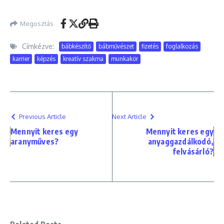
Megosztás
Címkézve:
bábkészítő
bábművészet
fizetés
foglalkozás
karrier
képzés
kreatív szakma
munkakör
Previous Article
Next Article
Mennyit keres egy
Mennyit keres egy
aranyműves?
anyaggazdálkodó,
felvásárló?