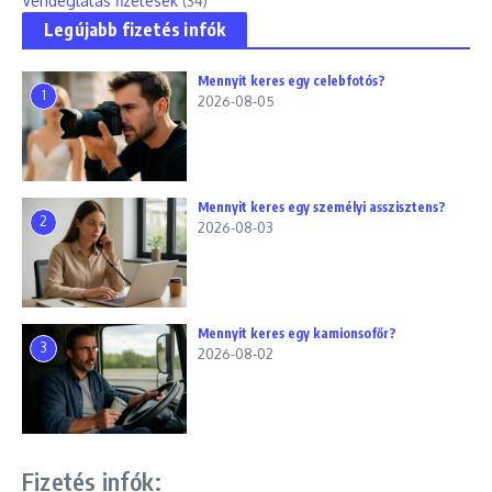
Vendéglátás fizetések
(34)
Legújabb fizetés infók
Mennyit keres egy celebfotós?
1
2026-08-05
Mennyit keres egy személyi asszisztens?
2
2026-08-03
Mennyit keres egy kamionsofőr?
3
2026-08-02
Fizetés infók: