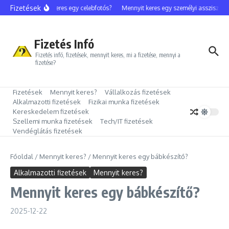
Ugrás a tartalomhoz
Fizetések
Mennyit keres egy celebfotós?
Mennyit keres egy személyi asszisztens?
Fizetés Infó
Fizetés infó, fizetések, mennyit keres, mi a fizetése, mennyi a
fizetése?
Fizetések
Mennyit keres?
Vállalkozás fizetések
Alkalmazotti fizetések
Fizikai munka fizetések
Kereskedelem fizetések
Szellemi munka fizetések
Tech/IT fizetések
Vendéglátás fizetések
Főoldal
/
Mennyit keres?
/
Mennyit keres egy bábkészítő?
Alkalmazotti fizetések
Mennyit keres?
Mennyit keres egy bábkészítő?
2025-12-22