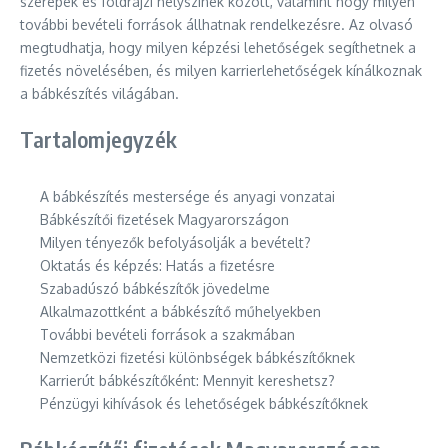
szerepek és földrajzi helyszínek között, valamint hogy milyen
további bevételi források állhatnak rendelkezésre. Az olvasó
megtudhatja, hogy milyen képzési lehetőségek segíthetnek a
fizetés növelésében, és milyen karrierlehetőségek kínálkoznak
a bábkészítés világában.
Tartalomjegyzék
A bábkészítés mestersége és anyagi vonzatai
Bábkészítői fizetések Magyarországon
Milyen tényezők befolyásolják a bevételt?
Oktatás és képzés: Hatás a fizetésre
Szabadúszó bábkészítők jövedelme
Alkalmazottként a bábkészítő műhelyekben
További bevételi források a szakmában
Nemzetközi fizetési különbségek bábkészítőknek
Karrierút bábkészítőként: Mennyit kereshetsz?
Pénzügyi kihívások és lehetőségek bábkészítőknek