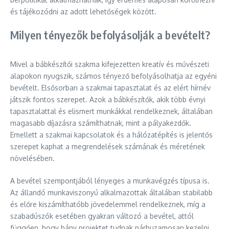
és tájékozódni az adott lehetőségek között.
Milyen tényezők befolyásolják a bevételt?
Mivel a bábkészítői szakma kifejezetten kreatív és művészeti
alapokon nyugszik, számos tényező befolyásolhatja az egyéni
bevételt. Elsősorban a szakmai tapasztalat és az elért hírnév
játszik fontos szerepet. Azok a bábkészítők, akik több évnyi
tapasztalattal és elismert munkákkal rendelkeznek, általában
magasabb díjazásra számíthatnak, mint a pályakezdők.
Emellett a szakmai kapcsolatok és a hálózatépítés is jelentős
szerepet kaphat a megrendelések számának és méretének
növelésében.
A bevétel szempontjából lényeges a munkavégzés típusa is.
Az állandó munkaviszonyú alkalmazottak általában stabilabb
és előre kiszámíthatóbb jövedelemmel rendelkeznek, míg a
szabadúszók esetében gyakran változó a bevétel, attól
függően, hogy hány projektet tudnak párhuzamosan kezelni.