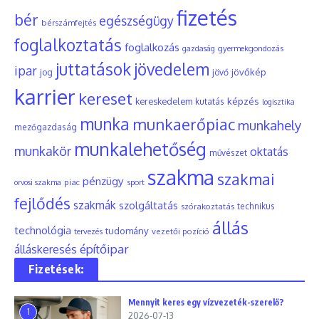
fizetés
bér
egészségügy
bérszámfejtés
foglalkoztatás
foglalkozás
gyermekgondozás
gazdaság
juttatások
jövedelem
ipar
jövőkép
jog
jövő
karrier
kereset
képzés
kereskedelem
kutatás
logisztika
munka
munkaerőpiac
munkahely
mezőgazdaság
munkalehetőség
munkakör
oktatás
művészet
szakma
szakmai
pénzügy
piac
orvosi szakma
sport
fejlődés
szakmák
szolgáltatás
szórakoztatás
technikus
állás
technológia
tudomány
tervezés
vezetői pozíció
építőipar
álláskeresés
Fizetések:
Mennyit keres egy vízvezeték-szerelő?
1
2026-07-13