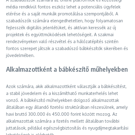
média rendkívül fontos eszköz lehet a potenciális ügyfelek
elérése és a saját munkák promotálása szempontjából. A
szabadúszók számára elengedhetetlen, hogy folyamatosan
fejlesszék digitális jelenlétüket, és aktívan keressék az új
projektek és együttműködések lehetőségeit. A szakmai
rendezvényeken való részvétel és a hálózatépítés szintén
fontos szerepet játszik a szabadúszó bábkészítők sikerében és
jövedelmében.
Alkalmazottként a bábkészítő műhelyekben
Azok számára, akik alkalmazottként választják a bábkészítést,
a stabil jövedelem és a kiszámítható munkaterhelés lehet
vonzó. A bábkészítő műhelyekben dolgozó alkalmazottak
általában egy állandó fizetési struktúrában részesülnek, amely
havi bruttó 300.000 és 450.000 forint között mozog. Az
alkalmazottak számára a fizetés mellett általában további
juttatások, például egészségbiztosítás és nyugdíjmegtakarítási
lehetőségek is elérhetők.