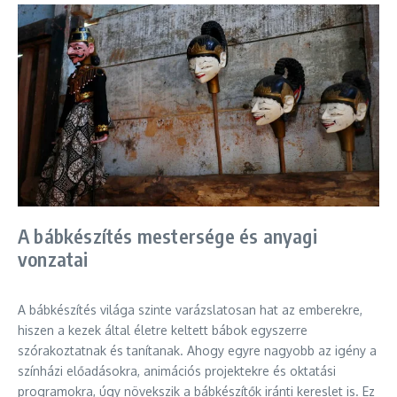
A bábkészítés mestersége és anyagi
vonzatai
A bábkészítés világa szinte varázslatosan hat az emberekre,
hiszen a kezek által életre keltett bábok egyszerre
szórakoztatnak és tanítanak. Ahogy egyre nagyobb az igény a
színházi előadásokra, animációs projektekre és oktatási
programokra, úgy növekszik a bábkészítők iránti kereslet is. Ez