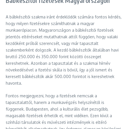
Bábkészítői fizetések Magyarországon
A bábkészítői szakma iránt érdeklődők számára fontos kérdés,
hogy milyen fizetésekre számíthatnak a magyar
munkaerőpiacon. Magyarországon a bábkészítői fizetések
jelentős eltéréseket mutathatnak attól függően, hogy valaki
kezdőként próbál szerencsét, vagy már tapasztalt
szakemberként dolgozik. A kezdő bábkészítők általában havi
bruttó 250.000 és 350.000 forint közötti összeget
kereshetnek. Azonban a tapasztalat és a szakmai hírnév
növekedésével a fizetési skála is bővül, így a jól ismert és
keresett bábkészítők akár 500.000 forintot is kereshetnek
havonta.
Fontos megjegyezni, hogy a fizetések nemcsak a
tapasztalattól, hanem a munkavégzés helyszínétől is
függenek. Budapesten, ahol a kulturális élet pezsgőbb,
magasabb fizetések érhetők el, mint vidéken. Ezen kívül a
színházi társulatok és művészeti intézmények is eltérő
bérpolitikát alkalmazhatnak, így érdemes alaposan körülnézni