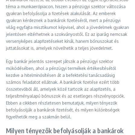
téma a munkaerőpiacon, hiszen a pénzügyi szektor változása
gyakran befolyásolja a fizetések alakulását. Az emberek
gyakran kérdeznek a bankárok fizetéséről, mert a pénzügyi
világ egyfajta misztikumot képvisel, ahol a jövedelmek gyakran
jelentősen eltérhetnek a szokványostól. Ez az iparág nemcsak
versenyképes alapfizetéseket kínál, hanem bónuszokat és
juttatásokat is, amelyek növelhetik a teljes jövedelmet.
Egy bankár jelentős szerepet játszik a pénzügyi szektor
működésében, ahol a pénzügyi termékek értékesítésétől
kezdve a hitelminősítésen át a befektetési tanácsadásig
számos feladatot ellátnak. A bankárok fizetése ezért több
összetevőből áll, amelyek közé tartozik az alapfizetés, a
teljesítményalapú bónuszok és az esetleges részvényopciók.
Ebben a cikkben részletesen bemutatjuk, milyen tényezők
befolyásolják a bankárok fizetését, és milyen különbségek
figyelhetők meg a szakmán belül.
Milyen tényezők befolyásolják a bankárok