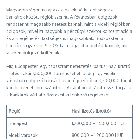
Magyarországon is tapasztalhatók bérkülönbségek a
bankárok között régiók szerint. A fővárosban dolgozók
rendszerint magasabb fizetést kapnak, mint a vidéki régiókban
dolgozók, mivel itt nagyobb a pénzügyi szektor koncentrációja
és a megélhetési költségek is magasabbak. Budapesten a
bankárok gyakran 15-20%-kal magasabb fizetést kapnak, mint
vidéken dolgozó kollégáik.
Míg Budapesten egy tapasztalt befektetési bankár havi bruttó
fizetése akár 1,500,000 forint is lehet, addig egy vidéki
városban dolgozó bankár hasonló pozícióban 1,200,000 forint
körüli jövedelemre számíthat. Az alábbi táblázat összefoglalja
a bankárok várható fizetéseit különböző régiókban:
Régió
Havi fizetés (bruttó)
Budapest
1,200,000 – 1,500,000 HUF
Vidéki városok
800,000 – 1,200,000 HUF