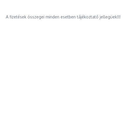
A fizetések összegei minden esetben tájékoztató jellegüek!!!