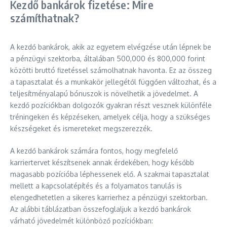
Kezdő bankárok fizetése: Mire
számíthatnak?
A kezdő bankárok, akik az egyetem elvégzése után lépnek be
a pénzügyi szektorba, általában 500,000 és 800,000 forint
közötti bruttó fizetéssel számolhatnak havonta. Ez az összeg
a tapasztalat és a munkakör jellegétől függően változhat, és a
teljesítményalapú bónuszok is növelhetik a jövedelmet. A
kezdő pozíciókban dolgozók gyakran részt vesznek különféle
tréningeken és képzéseken, amelyek célja, hogy a szükséges
készségeket és ismereteket megszerezzék.
A kezdő bankárok számára fontos, hogy megfelelő
karriertervet készítsenek annak érdekében, hogy később
magasabb pozícióba léphessenek elő. A szakmai tapasztalat
mellett a kapcsolatépítés és a folyamatos tanulás is
elengedhetetlen a sikeres karrierhez a pénzügyi szektorban.
Az alábbi táblázatban összefoglaljuk a kezdő bankárok
várható jövedelmét különböző pozíciókban: