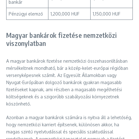
bankár
Pénzügyi elemző
1,200,000 HUF
1,150,000 HUF
Magyar bankárok fizetése nemzetközi
viszonylatban
A magyar bankárok fizetése nemzetközi összehasonlításban
mérsékeltnek mondható, bár a közép-kelet-európai régióban
versenyképesnek számít. Az Egyesült Államokban vagy
Nyugat-Európában dolgozó bankárok gyakran magasabb
fizetéseket kapnak, ami részben a magasabb megélhetési
költségeknek és a szigorúbb szabályozási környezetnek
köszönhető.
Azonban a magyar bankárok számára is nyitva áll a lehetőség,
hogy nemzetközi karriert építsenek, különösen akkor, ha
magas szintű nyelvtudással és speciális szaktudással
rendelkeznek. A nemzetközi tapasztalat nemcsak a fizetést