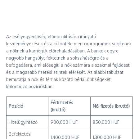
Az esélyegyenlőség előmozdítására irányuló
kezdeményezések és a különféle mentorprogramok segítenek
a nőknek a karrierjük előrehaladásában. A bankok egyre
nagyobb hangsúlyt fektetnek a sokszínűségre és a
befogadásra, ami elősegíti a nők számára a szakmai fejlődést
és a magasabb fizetési szintek elérését. Az alábbi táblázat
bemutatja a nők és férfiak közötti bérkülönbségeket
különböző pozíciókban:
Férfi fizetés
Pozíció
Női fizetés (bruttó)
(bruttó)
Hitelügyintéző
900,000 HUF
850,000 HUF
Befektetési
1,400,000 HUF
1,300,000 HUF