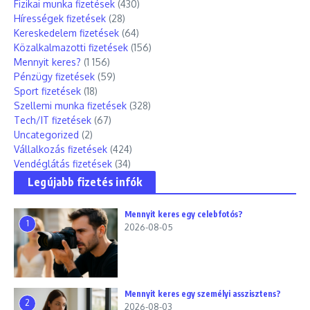
Fizikai munka fizetések
(430)
Hírességek fizetések
(28)
Kereskedelem fizetések
(64)
Közalkalmazotti fizetések
(156)
Mennyit keres?
(1 156)
Pénzügy fizetések
(59)
Sport fizetések
(18)
Szellemi munka fizetések
(328)
Tech/IT fizetések
(67)
Uncategorized
(2)
Vállalkozás fizetések
(424)
Vendéglátás fizetések
(34)
Legújabb fizetés infók
Mennyit keres egy celebfotós?
1
2026-08-05
Mennyit keres egy személyi asszisztens?
2
2026-08-03