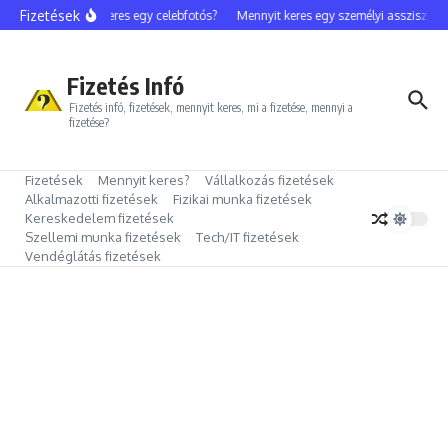
Ugrás a tartalomhoz
Fizetések
Mennyit keres egy celebfotós?
Mennyit keres egy személyi asszisztens?
Fizetés Infó
Fizetés infó, fizetések, mennyit keres, mi a fizetése, mennyi a
fizetése?
Fizetések
Mennyit keres?
Vállalkozás fizetések
Alkalmazotti fizetések
Fizikai munka fizetések
Kereskedelem fizetések
Szellemi munka fizetések
Tech/IT fizetések
Vendéglátás fizetések