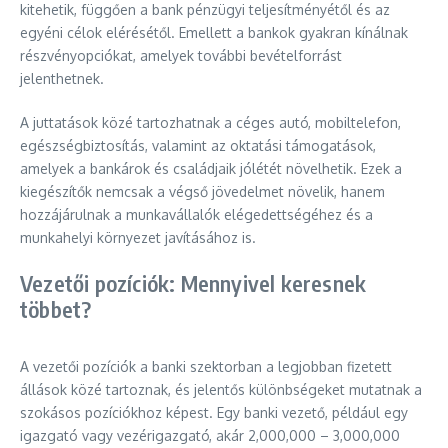
kitehetik, függően a bank pénzügyi teljesítményétől és az
egyéni célok elérésétől. Emellett a bankok gyakran kínálnak
részvényopciókat, amelyek további bevételforrást
jelenthetnek.
A juttatások közé tartozhatnak a céges autó, mobiltelefon,
egészségbiztosítás, valamint az oktatási támogatások,
amelyek a bankárok és családjaik jólétét növelhetik. Ezek a
kiegészítők nemcsak a végső jövedelmet növelik, hanem
hozzájárulnak a munkavállalók elégedettségéhez és a
munkahelyi környezet javításához is.
Vezetői pozíciók: Mennyivel keresnek
többet?
A vezetői pozíciók a banki szektorban a legjobban fizetett
állások közé tartoznak, és jelentős különbségeket mutatnak a
szokásos pozíciókhoz képest. Egy banki vezető, például egy
igazgató vagy vezérigazgató, akár 2,000,000 – 3,000,000