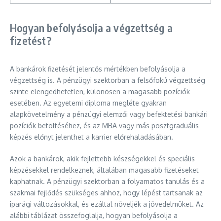
Hogyan befolyásolja a végzettség a
fizetést?
A bankárok fizetését jelentős mértékben befolyásolja a
végzettség is. A pénzügyi szektorban a felsőfokú végzettség
szinte elengedhetetlen, különösen a magasabb pozíciók
esetében. Az egyetemi diploma megléte gyakran
alapkövetelmény a pénzügyi elemzői vagy befektetési bankári
pozíciók betöltéséhez, és az MBA vagy más posztgraduális
képzés előnyt jelenthet a karrier előrehaladásában.
Azok a bankárok, akik fejlettebb készségekkel és speciális
képzésekkel rendelkeznek, általában magasabb fizetéseket
kaphatnak. A pénzügyi szektorban a folyamatos tanulás és a
szakmai fejlődés szükséges ahhoz, hogy lépést tartsanak az
iparági változásokkal, és ezáltal növeljék a jövedelmüket. Az
alábbi táblázat összefoglalja, hogyan befolyásolja a