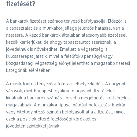
fizetését?
A bankárok fizetését számos tényező befolyásolja. Először is,
a tapasztalat és a munkakör jellege jelentős hatással van a
fizetésre. A kezdő bankárok általában alacsonyabb fizetéssel
kezdik karrierjüket, de ahogy tapasztalatot szereznek, a
jövedelmük is növekedhet. Emellett a végzettség is
kulcsszerepet játszik, mivel a felsőfokú pénzügyi vagy
közgazdasági végzettség előnyt jelenthet a magasabb fizetési
kategóriák elérésében.
A másik fontos tényező a földrajzi elhelyezkedés. A nagyobb
városok, mint Budapest, gyakran magasabb fizetéseket
kínálnak a bankárok számára, mivel a megélhetési költségek is
magasabbak. A munkakör típusa, például befektetési bankár
vagy hitelügyintéző, szintén befolyásolhatja a fizetést, mivel
ezek a pozíciók eltérő felelősségi körökkel és
jövedelemszintekkel járnak.