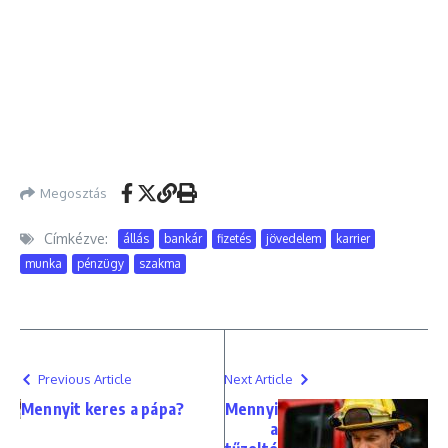
Megosztás
Címkézve:
állás
bankár
fizetés
jövedelem
karrier
munka
pénzügy
szakma
Previous Article
Next Article
Mennyit keres a pápa?
Mennyi
a