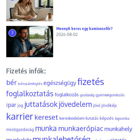
Mennyit keres egy kamionsofőr?
3
2026-08-02
Fizetés infók:
fizetés
bér
egészségügy
bérszámfejtés
foglalkoztatás
foglalkozás
gyermekgondozás
gazdaság
juttatások
jövedelem
ipar
jövőkép
jog
jövő
karrier
kereset
képzés
kereskedelem
kutatás
logisztika
munka
munkaerőpiac
munkahely
mezőgazdaság
munkalehetőség
munkakör