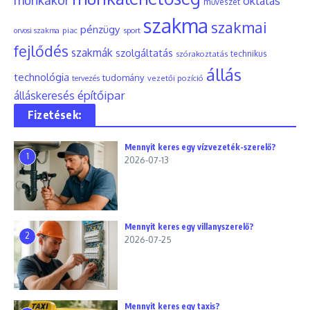
oktatás
művészet
szakma
szakmai
pénzügy
piac
orvosi szakma
sport
fejlődés
szakmák
szolgáltatás
szórakoztatás
technikus
állás
technológia
tudomány
tervezés
vezetői pozíció
építőipar
álláskeresés
Fizetések:
Mennyit keres egy vízvezeték-szerelő?
1
2026-07-13
Mennyit keres egy villanyszerelő?
2
2026-07-25
Mennyit keres egy taxis?