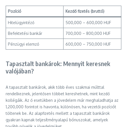
Pozíció
Kezdő fizetés (bruttó)
Hitelügyintéző
500,000 – 600,000 HUF
Befektetési bankár
700,000 – 800,000 HUF
Pénzügyi elemző
600,000 – 750,000 HUF
Tapasztalt bankárok: Mennyit keresnek
valójában?
A tapasztalt bankárok, akik több éves szakmai múlttal
rendelkeznek, jelentősen többet kereshetnek, mint kezdő
kollégáik. Az ő esetükben a jövedelem már meghaladhatja az
1,200,000 forintot is havonta, különösen, ha vezetői pozíciót
töltenek be. Az alapfizetés mellett a tapasztalt bankárok
gyakran kapnak teljesítményalapú bónuszokat, amelyek
tovább növelik a jövedelmüket.