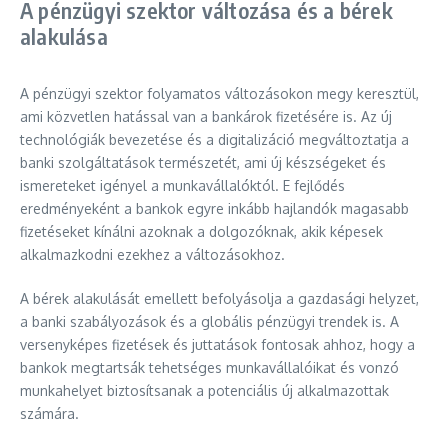
A pénzügyi szektor változása és a bérek
alakulása
A pénzügyi szektor folyamatos változásokon megy keresztül,
ami közvetlen hatással van a bankárok fizetésére is. Az új
technológiák bevezetése és a digitalizáció megváltoztatja a
banki szolgáltatások természetét, ami új készségeket és
ismereteket igényel a munkavállalóktól. E fejlődés
eredményeként a bankok egyre inkább hajlandók magasabb
fizetéseket kínálni azoknak a dolgozóknak, akik képesek
alkalmazkodni ezekhez a változásokhoz.
A bérek alakulását emellett befolyásolja a gazdasági helyzet,
a banki szabályozások és a globális pénzügyi trendek is. A
versenyképes fizetések és juttatások fontosak ahhoz, hogy a
bankok megtartsák tehetséges munkavállalóikat és vonzó
munkahelyet biztosítsanak a potenciális új alkalmazottak
számára.