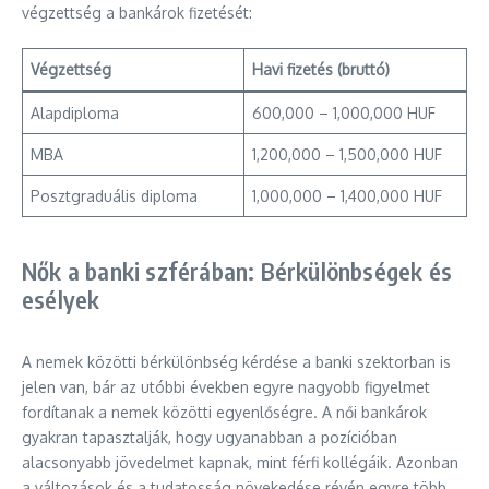
végzettség a bankárok fizetését:
Végzettség
Havi fizetés (bruttó)
Alapdiploma
600,000 – 1,000,000 HUF
MBA
1,200,000 – 1,500,000 HUF
Posztgraduális diploma
1,000,000 – 1,400,000 HUF
Nők a banki szférában: Bérkülönbségek és
esélyek
A nemek közötti bérkülönbség kérdése a banki szektorban is
jelen van, bár az utóbbi években egyre nagyobb figyelmet
fordítanak a nemek közötti egyenlőségre. A női bankárok
gyakran tapasztalják, hogy ugyanabban a pozícióban
alacsonyabb jövedelmet kapnak, mint férfi kollégáik. Azonban
a változások és a tudatosság növekedése révén egyre több