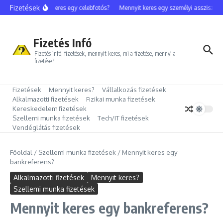
Ugrás a tartalomhoz
Fizetések
Mennyit keres egy celebfotós?
Mennyit keres egy személyi asszisztens?
Fizetés Infó
Fizetés infó, fizetések, mennyit keres, mi a fizetése, mennyi a
fizetése?
Fizetések
Mennyit keres?
Vállalkozás fizetések
Alkalmazotti fizetések
Fizikai munka fizetések
Kereskedelem fizetések
Szellemi munka fizetések
Tech/IT fizetések
Vendéglátás fizetések
Főoldal
/
Szellemi munka fizetések
/
Mennyit keres egy
bankreferens?
Alkalmazotti fizetések
Mennyit keres?
Szellemi munka fizetések
Mennyit keres egy bankreferens?