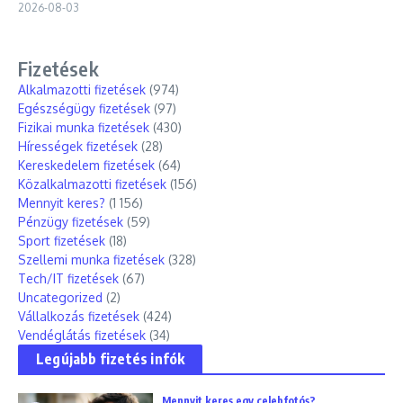
2026-08-03
Fizetések
Alkalmazotti fizetések
(974)
Egészségügy fizetések
(97)
Fizikai munka fizetések
(430)
Hírességek fizetések
(28)
Kereskedelem fizetések
(64)
Közalkalmazotti fizetések
(156)
Mennyit keres?
(1 156)
Pénzügy fizetések
(59)
Sport fizetések
(18)
Szellemi munka fizetések
(328)
Tech/IT fizetések
(67)
Uncategorized
(2)
Vállalkozás fizetések
(424)
Vendéglátás fizetések
(34)
Legújabb fizetés infók
Mennyit keres egy celebfotós?