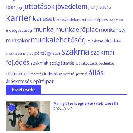
juttatások
jövedelem
ipar
jövőkép
jog
jövő
karrier
kereset
képzés
kereskedelem
kutatás
logisztika
munka
munkaerőpiac
munkahely
mezőgazdaság
munkalehetőség
munkakör
oktatás
művészet
szakma
szakmai
pénzügy
piac
orvosi szakma
sport
fejlődés
szakmák
szolgáltatás
szórakoztatás
technikus
állás
technológia
tudomány
tervezés
vezetői pozíció
építőipar
álláskeresés
Fizetések:
Mennyit keres egy vízvezeték-szerelő?
1
2026-07-13