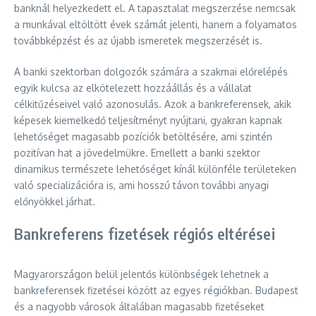
banknál helyezkedett el. A tapasztalat megszerzése nemcsak
a munkával eltöltött évek számát jelenti, hanem a folyamatos
továbbképzést és az újabb ismeretek megszerzését is.
A banki szektorban dolgozók számára a szakmai előrelépés
egyik kulcsa az elkötelezett hozzáállás és a vállalat
célkitűzéseivel való azonosulás. Azok a bankreferensek, akik
képesek kiemelkedő teljesítményt nyújtani, gyakran kapnak
lehetőséget magasabb pozíciók betöltésére, ami szintén
pozitívan hat a jövedelmükre. Emellett a banki szektor
dinamikus természete lehetőséget kínál különféle területeken
való specializációra is, ami hosszú távon további anyagi
előnyökkel járhat.
Bankreferens fizetések régiós eltérései
Magyarországon belül jelentős különbségek lehetnek a
bankreferensek fizetései között az egyes régiókban. Budapest
és a nagyobb városok általában magasabb fizetéseket