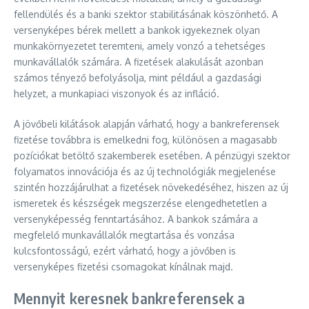
fellendülés és a banki szektor stabilitásának köszönhető. A
versenyképes bérek mellett a bankok igyekeznek olyan
munkakörnyezetet teremteni, amely vonzó a tehetséges
munkavállalók számára. A fizetések alakulását azonban
számos tényező befolyásolja, mint például a gazdasági
helyzet, a munkapiaci viszonyok és az infláció.
A jövőbeli kilátások alapján várható, hogy a bankreferensek
fizetése továbbra is emelkedni fog, különösen a magasabb
pozíciókat betöltő szakemberek esetében. A pénzügyi szektor
folyamatos innovációja és az új technológiák megjelenése
szintén hozzájárulhat a fizetések növekedéséhez, hiszen az új
ismeretek és készségek megszerzése elengedhetetlen a
versenyképesség fenntartásához. A bankok számára a
megfelelő munkavállalók megtartása és vonzása
kulcsfontosságú, ezért várható, hogy a jövőben is
versenyképes fizetési csomagokat kínálnak majd.
Mennyit keresnek bankreferensek a