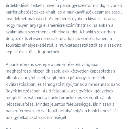
érdeklődését felkelti, mivel a pénzügyi szektor mindig is vonzó
karrierlehetőségeket kínált, és a munkavállalók számára stabil
jövedelmet biztosított. Az emberek gyakran kíváncsiak arra,
hogy milyen anyagi elismerésre számíthatnak, ha ebben a
szakmában szeretnének elhelyezkedni. A banki szektorban
dolgozók fizetései nemcsak az adott pozíciótól, hanem a
földrajzi elhelyezkedéstől, a munkatapasztalattól és a szakmai
képesítésektől is függhetnek.
A bankreferens szerepe a pénzintézetek világában
meghatározó, hiszen ők azok, akik közvetlen kapcsolatban
állnak az ügyfelekkel, segítenek a pénzügyi termékek
kiválasztásában, és támogatást nyújtanak a mindennapi banki
ügyek intézésében. Az ő feladatuk az ügyfelek igényeinek
megértése, valamint a banki termékek és szolgáltatások
népszerűsítése. Mindez jelentős felelősséggel jár, hiszen a
bankreferensek közvetlenül befolyásolják a bank hírnevét és
az ügyfélkapcsolatok minőségét.