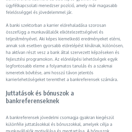
ügyfélkapcsolati menedzser pozíció, amely már magasabb
felelősséggel és jövedelemmel jár.
A banki szektorban a karrier előrehaladása szorosan
összefügg a munkavállalók elkötelezettségével és
teljesítményével. Aki képes kiemelkedő eredményeket elérni,
annak sok esetben gyorsabb előrelépést kínálnak, különösen,
ha aktívan részt vesz a bank által szervezett képzéseken és
fejlesztési programokon. Az előrelépési lehetőségek egyik
legfontosabb eleme a folyamatos tanulás és a szakmai
ismeretek bővítése, ami hosszú távon jelentős
karrierlehetőségeket teremthet a bankreferensek számára.
Juttatások és bónuszok a
bankreferenseknek
A bankreferensek jövedelmi csomagja gyakran kiegészül
különféle juttatásokkal és bónuszokkal, amelyek célja a
munkavállalók motiválása és megtartása. A bónuszok