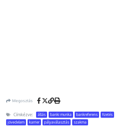
Megosztás
Címkézve:
állás
banki munka
bankreferens
fizetés
jövedelem
karrier
pályaválasztás
szakma