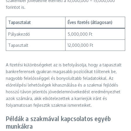
szakember jövedelme elérheti a 10,000,000 – 15,000,000
forintot is.
Tapasztalat
Éves fizetés (átlagosan)
Pályakezdő
5,000,000 Ft
Tapasztalt
12,000,000 Ft
A fizetési különbségeket az is befolyásolja, hogy a tapasztalt
bankreferensek gyakran magasabb pozíciókat töltenek be,
nagyobb felelősséggel és bonyolultabb feladatokkal. Az
előrelépési lehetőségek kihasználása és a szakmai fejlődés
hosszú távon jelentős jövedelemnövekedést eredményezhet
azok számára, akik elkötelezettek a karrierjük iránt és
folyamatosan fejlesztik szakmai ismereteiket.
Példák a szakmával kapcsolatos egyéb
munkákra