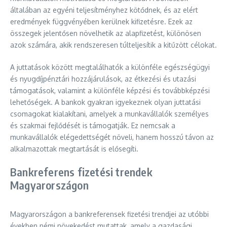
általában az egyéni teljesítményhez kötődnek, és az elért
eredmények függvényében kerülnek kifizetésre. Ezek az
összegek jelentősen növelhetik az alapfizetést, különösen
azok számára, akik rendszeresen túlteljesítik a kitűzött célokat.
A juttatások között megtalálhatók a különféle egészségügyi
és nyugdíjpénztári hozzájárulások, az étkezési és utazási
támogatások, valamint a különféle képzési és továbbképzési
lehetőségek. A bankok gyakran igyekeznek olyan juttatási
csomagokat kialakítani, amelyek a munkavállalók személyes
és szakmai fejlődését is támogatják. Ez nemcsak a
munkavállalók elégedettségét növeli, hanem hosszú távon az
alkalmazottak megtartását is elősegíti.
Bankreferens fizetési trendek
Magyarországon
Magyarországon a bankreferensek fizetési trendjei az utóbbi
években némi növekedést mutattak, amely a gazdasági