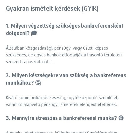
Gyakran ismételt kérdések (GYIK)
1. Milyen végzettség szükséges bankreferensként
dolgozni? 🎓
Általában közgazdasági, pénzügyi vagy üzleti képzés
szükséges, de egyes bankok elfogadják a hasonló területen
szerzett tapasztalatot is.
2. Milyen készségekre van szükség a bankreferens
munkához? 🤔
Kiváló kommunikációs készség, ügyfélközpontú szemlélet,
valamint alapvető pénzügyi ismeretek elengedhetetlenek.
3. Mennyire stresszes a bankreferensi munka? 😅
A munka lehet stresszes, különösen nagy ügyfélforgalom