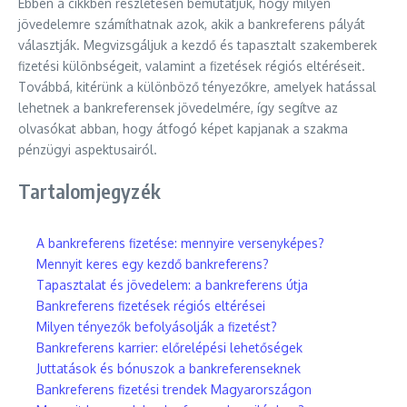
Ebben a cikkben részletesen bemutatjuk, hogy milyen
jövedelemre számíthatnak azok, akik a bankreferens pályát
választják. Megvizsgáljuk a kezdő és tapasztalt szakemberek
fizetési különbségeit, valamint a fizetések régiós eltéréseit.
Továbbá, kitérünk a különböző tényezőkre, amelyek hatással
lehetnek a bankreferensek jövedelmére, így segítve az
olvasókat abban, hogy átfogó képet kapjanak a szakma
pénzügyi aspektusairól.
Tartalomjegyzék
A bankreferens fizetése: mennyire versenyképes?
Mennyit keres egy kezdő bankreferens?
Tapasztalat és jövedelem: a bankreferens útja
Bankreferens fizetések régiós eltérései
Milyen tényezők befolyásolják a fizetést?
Bankreferens karrier: előrelépési lehetőségek
Juttatások és bónuszok a bankreferenseknek
Bankreferens fizetési trendek Magyarországon