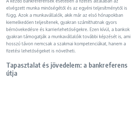
A kezdő bankreferensek esetében a fizetés általában az
elvégzett munka minőségétől és az egyéni teljesítménytől is
függ. Azok a munkavállalók, akik már az első hónapokban
kiemelkedően teljesítenek, gyakran számíthatnak gyors
bérnövekedésre és karrierlehetőségekre. Ezen kívül, a bankok
gyakran támogatják a munkavállalóik további képzését is, ami
hosszú távon nemcsak a szakmai kompetenciákat, hanem a
fizetési lehetőségeket is növelheti.
Tapasztalat és jövedelem: a bankreferens
útja