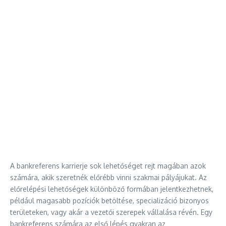
A bankreferens karrierje sok lehetőséget rejt magában azok
számára, akik szeretnék előrébb vinni szakmai pályájukat. Az
előrelépési lehetőségek különböző formában jelentkezhetnek,
például magasabb pozíciók betöltése, specializáció bizonyos
területeken, vagy akár a vezetői szerepek vállalása révén. Egy
bankreferens számára az első lépés gyakran az