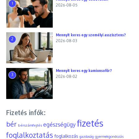
1
2026-08-05
Mennyit keres egy személyi asszisztens?
2
2026-08-03
Mennyit keres egy kamionsofőr?
3
2026-08-02
Fizetés infók:
fizetés
bér
egészségügy
bérszámfejtés
foglalkoztatás
foglalkozás
gyermekgondozás
gazdaság