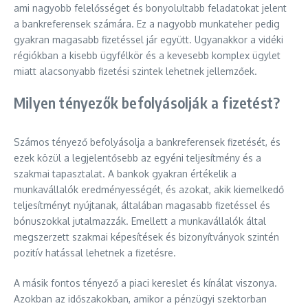
ami nagyobb felelősséget és bonyolultabb feladatokat jelent
a bankreferensek számára. Ez a nagyobb munkateher pedig
gyakran magasabb fizetéssel jár együtt. Ugyanakkor a vidéki
régiókban a kisebb ügyfélkör és a kevesebb komplex ügylet
miatt alacsonyabb fizetési szintek lehetnek jellemzőek.
Milyen tényezők befolyásolják a fizetést?
Számos tényező befolyásolja a bankreferensek fizetését, és
ezek közül a legjelentősebb az egyéni teljesítmény és a
szakmai tapasztalat. A bankok gyakran értékelik a
munkavállalók eredményességét, és azokat, akik kiemelkedő
teljesítményt nyújtanak, általában magasabb fizetéssel és
bónuszokkal jutalmazzák. Emellett a munkavállalók által
megszerzett szakmai képesítések és bizonyítványok szintén
pozitív hatással lehetnek a fizetésre.
A másik fontos tényező a piaci kereslet és kínálat viszonya.
Azokban az időszakokban, amikor a pénzügyi szektorban