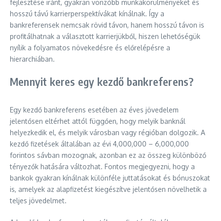
fejlesztése iránt, gyakran vonzóbb munkakörülményeket és
hosszú távú karrierperspektívákat kínálnak. Így a
bankreferensek nemcsak rövid távon, hanem hosszú távon is
profitálhatnak a választott karrierjükből, hiszen lehetőségük
nyílik a folyamatos növekedésre és előrelépésre a
hierarchiában.
Mennyit keres egy kezdő bankreferens?
Egy kezdő bankreferens esetében az éves jövedelem
jelentősen eltérhet attól függően, hogy melyik banknál
helyezkedik el, és melyik városban vagy régióban dolgozik. A
kezdő fizetések általában az évi 4,000,000 – 6,000,000
forintos sávban mozognak, azonban ez az összeg különböző
tényezők hatására változhat. Fontos megjegyezni, hogy a
bankok gyakran kínálnak különféle juttatásokat és bónuszokat
is, amelyek az alapfizetést kiegészítve jelentősen növelhetik a
teljes jövedelmet.