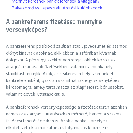
Mennyit keresnek bankreferensek a világban?
Pályakezdő vs. tapasztalt: fizetési különbségek
A bankreferens fizetése: mennyire
versenyképes?
A bankreferens pozíciók általában stabil jövedelmet és számos
előnyt kínálnak azoknak, akik ebben a szférában kívánnak
dolgozni. A pénzügyi szektor vonzereje többek között az
átlagnál magasabb fizetésekben, valamint a munkahelyi
stabilitásban rejlik. Azok, akik sikeresen helyezkednek el
bankreferensként, gyakran számíthatnak egy versenyképes
bércsomagra, amely tartalmazza az alapfizetést, bónuszokat,
valamint egyéb juttatásokat is.
A bankreferensek versenyképessége a fizetések terén azonban
nemcsak az anyagi juttatásokban mérhető, hanem a szakmai
fejlődési lehetőségekben is. Azok a bankok, amelyek
elkötelezettek a munkatársaik folyamatos képzése és