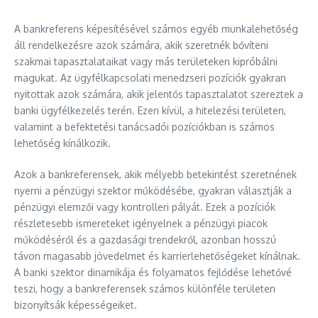
A bankreferens képesítésével számos egyéb munkalehetőség
áll rendelkezésre azok számára, akik szeretnék bővíteni
szakmai tapasztalataikat vagy más területeken kipróbálni
magukat. Az ügyfélkapcsolati menedzseri pozíciók gyakran
nyitottak azok számára, akik jelentős tapasztalatot szereztek a
banki ügyfélkezelés terén. Ezen kívül, a hitelezési területen,
valamint a befektetési tanácsadói pozíciókban is számos
lehetőség kínálkozik.
Azok a bankreferensek, akik mélyebb betekintést szeretnének
nyerni a pénzügyi szektor működésébe, gyakran választják a
pénzügyi elemzői vagy kontrolleri pályát. Ezek a pozíciók
részletesebb ismereteket igényelnek a pénzügyi piacok
működéséről és a gazdasági trendekről, azonban hosszú
távon magasabb jövedelmet és karrierlehetőségeket kínálnak.
A banki szektor dinamikája és folyamatos fejlődése lehetővé
teszi, hogy a bankreferensek számos különféle területen
bizonyítsák képességeiket.