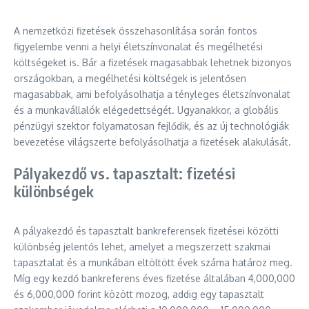
A nemzetközi fizetések összehasonlítása során fontos
figyelembe venni a helyi életszínvonalat és megélhetési
költségeket is. Bár a fizetések magasabbak lehetnek bizonyos
országokban, a megélhetési költségek is jelentősen
magasabbak, ami befolyásolhatja a tényleges életszínvonalat
és a munkavállalók elégedettségét. Ugyanakkor, a globális
pénzügyi szektor folyamatosan fejlődik, és az új technológiák
bevezetése világszerte befolyásolhatja a fizetések alakulását.
Pályakezdő vs. tapasztalt: fizetési
különbségek
A pályakezdő és tapasztalt bankreferensek fizetései közötti
különbség jelentős lehet, amelyet a megszerzett szakmai
tapasztalat és a munkában eltöltött évek száma határoz meg.
Míg egy kezdő bankreferens éves fizetése általában 4,000,000
és 6,000,000 forint között mozog, addig egy tapasztalt