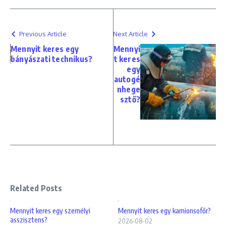
Previous Article
Next Article
Mennyit keres egy
Mennyi
bányászati technikus?
t keres
egy
autogé
nhege
sztő?
Related Posts
Mennyit keres egy személyi
Mennyit keres egy kamionsofőr?
asszisztens?
2026-08-02