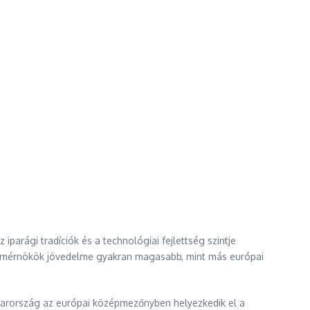
arági tradíciók és a technológiai fejlettség szintje
nyamérnökök jövedelme gyakran magasabb, mint más európai
agyarország az európai középmezőnyben helyezkedik el a