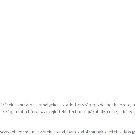
réseket mutatnak, amelyeket az adott ország gazdasági helyzete, az ip
ország, ahol a bányászat fejlettebb technológiákat alkalmaz, a bá
csonyabb jövedelmi szinteket kínál, bár ez alól vannak kivételek. M