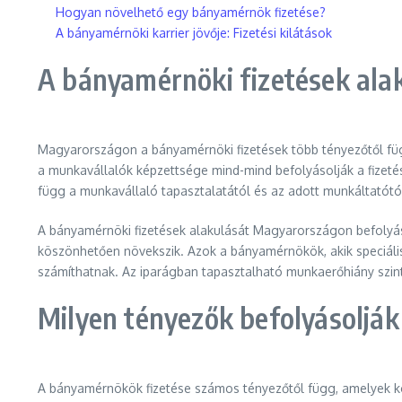
Hogyan növelhető egy bányamérnök fizetése?
A bányamérnöki karrier jövője: Fizetési kilátások
A bányamérnöki fizetések al
Magyarországon a bányamérnöki fizetések több tényezőtől füg
a munkavállalók képzettsége mind-mind befolyásolják a fizeté
függ a munkavállaló tapasztalatától és az adott munkáltatótó
A bányamérnöki fizetések alakulását Magyarországon befolyáso
köszönhetően növekszik. Azok a bányamérnökök, akik speciális
számíthatnak. Az iparágban tapasztalható munkaerőhiány szinté
Milyen tényezők befolyásoljá
A bányamérnökök fizetése számos tényezőtől függ, amelyek kö