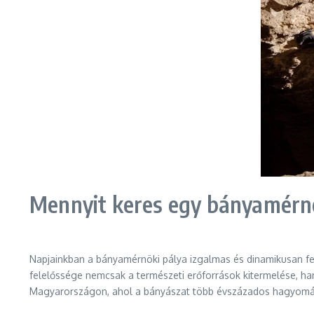
Mennyit keres egy bányamérn
Napjainkban a bányamérnöki pálya izgalmas és dinamikusan fej
felelőssége nemcsak a természeti erőforrások kitermelése, han
Magyarországon, ahol a bányászat több évszázados hagyomány