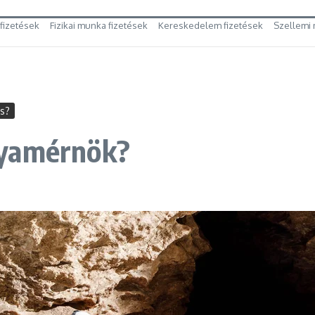
 fizetések
Fizikai munka fizetések
Kereskedelem fizetések
Szellemi 
es?
nyamérnök?