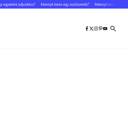
gyetemi adjunktus?
Mennyit keres egy autószerelő?
Mennyit keres egy celebf