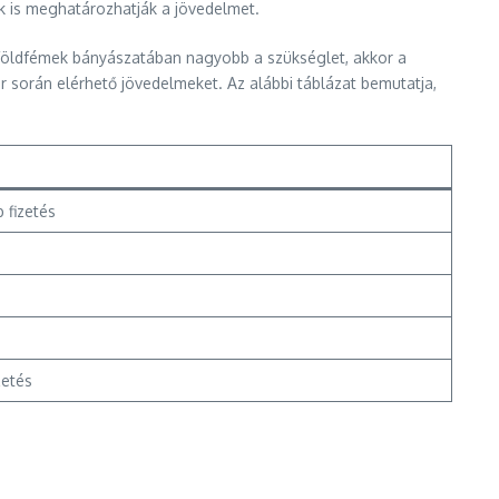
ek is meghatározhatják a jövedelmet.
a földfémek bányászatában nagyobb a szükséglet, akkor a
r során elérhető jövedelmeket. Az alábbi táblázat bemutatja,
 fizetés
zetés