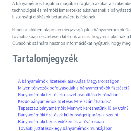
A bányamérnök fogalma magában foglalja azokat a szakembereket
technológiai és mérnöki ismereteket alkalmaznak a bányásza
biztonsági előírások betartásáért is felelnek.
Ebben a cikkben alaposan megvizsgáljuk a bányamérnökök fizeté
továbbiakban részletesen kitérünk arra is, hogyan alakulnak 
Olvasóink számára hasznos információkat nyújtunk, hogy megé
Tartalomjegyzék
A bányamérnöki fizetések alakulása Magyarországon
Milyen tényezők befolyásolják a bányamérnökök fizetését?
Bányamérnöki fizetések összehasonlítása Európában
Kezdő bányamérnök fizetése: Mire számíthatunk?
Tapasztalt bányamérnök: Mennyit kereshetünk 10 év után?
Bányamérnöki fizetések különbségei iparágak szerint
Bányamérnöki bérek vidéken és a fővárosban
További juttatások egy bányamérnök munkájában