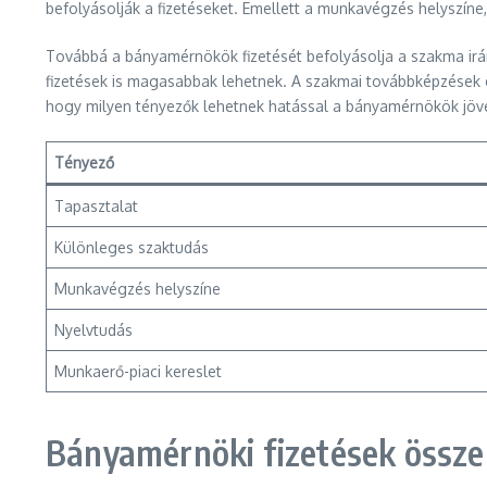
befolyásolják a fizetéseket. Emellett a munkavégzés helyszíne
Továbbá a bányamérnökök fizetését befolyásolja a szakma irán
fizetések is magasabbak lehetnek. A szakmai továbbképzések és
hogy milyen tényezők lehetnek hatással a bányamérnökök jöv
Tényező
Tapasztalat
Különleges szaktudás
Munkavégzés helyszíne
Nyelvtudás
Munkaerő-piaci kereslet
Bányamérnöki fizetések össz