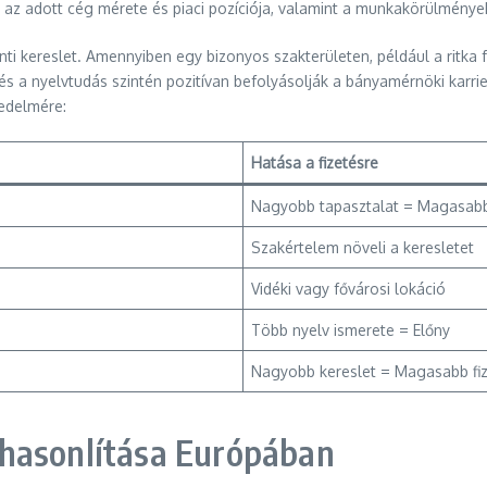
, az adott cég mérete és piaci pozíciója, valamint a munkakörülmény
ti kereslet. Amennyiben egy bizonyos szakterületen, például a ritk
 a nyelvtudás szintén pozitívan befolyásolják a bányamérnöki karrie
edelmére:
Hatása a fizetésre
Nagyobb tapasztalat = Magasabb
Szakértelem növeli a keresletet
Vidéki vagy fővárosi lokáció
Több nyelv ismerete = Előny
Nagyobb kereslet = Magasabb fi
ehasonlítása Európában