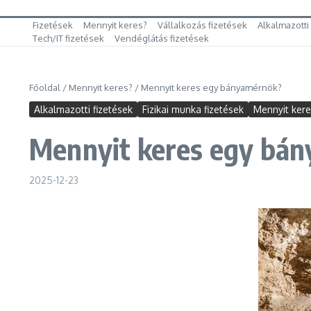
Fizetések
Mennyit keres?
Vállalkozás fizetések
Alkalmazotti
Tech/IT fizetések
Vendéglátás fizetések
Főoldal
/
Mennyit keres?
/
Mennyit keres egy bányamérnök?
Alkalmazotti fizetések
Fizikai munka fizetések
Mennyit ker
Mennyit keres egy bá
2025-12-23