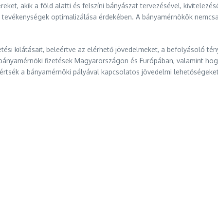
, akik a föld alatti és felszíni bányászat tervezésével, kivitelezés
ti tevékenységek optimalizálása érdekében. A bányamérnökök nemcsa
si kilátásait, beleértve az elérhető jövedelmeket, a befolyásoló tén
a bányamérnöki fizetések Magyarországon és Európában, valamint hog
rtsék a bányamérnöki pályával kapcsolatos jövedelmi lehetőségeket é