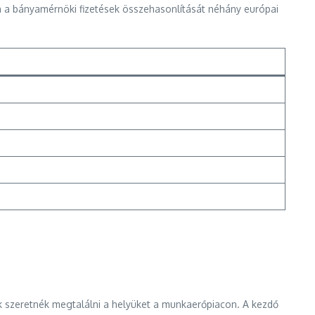
a a bányamérnöki fizetések összehasonlítását néhány európai
 szeretnék megtalálni a helyüket a munkaerőpiacon. A kezdő