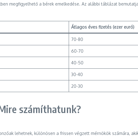
kben megfigyelhető a bérek emelkedése. Az alábbi táblázat bemutatj
Átlagos éves fizetés (ezer euró)
70-80
60-70
40-50
30-40
20-30
 Mire számíthatunk?
nzóak lehetnek, különösen a frissen végzett mérnökök számára, akik