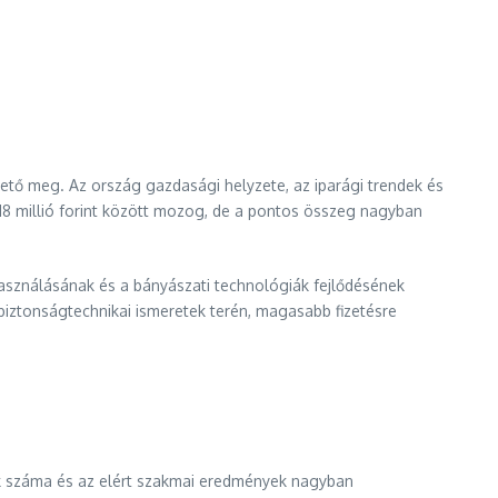
tő meg. Az ország gazdasági helyzete, az iparági trendek és
18 millió forint között mozog, de a pontos összeg nagyban
asználásának és a bányászati technológiák fejlődésének
biztonságtechnikai ismeretek terén, magasabb fizetésre
ek száma és az elért szakmai eredmények nagyban