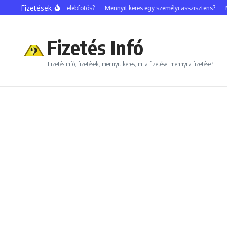
Ugrás a tartalomhoz
Fizetések
Mennyit keres egy celebfotós?
Mennyit keres egy személyi asszisztens?
Menn
Fizetés Infó
Fizetés infó, fizetések, mennyit keres, mi a fizetése, mennyi a fizetése?