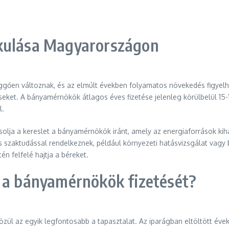
akulása Magyarországon
gően változnak, és az elmúlt években folyamatos növekedés figyelhe
seket. A bányamérnökök átlagos éves fizetése jelenleg körülbelül 15-
l.
lja a kereslet a bányamérnökök iránt, amely az energiaforrások kih
 szaktudással rendelkeznek, például környezeti hatásvizsgálat vagy 
n felfelé hajtja a béreket.
k a bányamérnökök fizetését?
zül az egyik legfontosabb a tapasztalat. Az iparágban eltöltött év