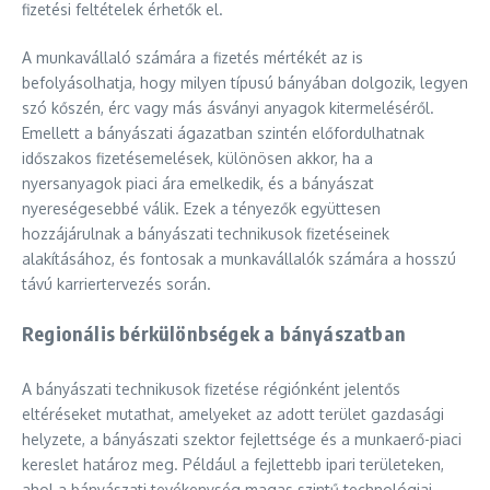
fizetési feltételek érhetők el.
A munkavállaló számára a fizetés mértékét az is
befolyásolhatja, hogy milyen típusú bányában dolgozik, legyen
szó kőszén, érc vagy más ásványi anyagok kitermeléséről.
Emellett a bányászati ágazatban szintén előfordulhatnak
időszakos fizetésemelések, különösen akkor, ha a
nyersanyagok piaci ára emelkedik, és a bányászat
nyereségesebbé válik. Ezek a tényezők együttesen
hozzájárulnak a bányászati technikusok fizetéseinek
alakításához, és fontosak a munkavállalók számára a hosszú
távú karriertervezés során.
Regionális bérkülönbségek a bányászatban
A bányászati technikusok fizetése régiónként jelentős
eltéréseket mutathat, amelyeket az adott terület gazdasági
helyzete, a bányászati szektor fejlettsége és a munkaerő-piaci
kereslet határoz meg. Például a fejlettebb ipari területeken,
ahol a bányászati tevékenység magas szintű technológiai