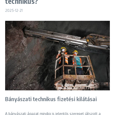
technikus?
2025-12-21
Bányászati technikus fizetési kilátásai
A bányászati ágazat mindig is jelentős szerepet játszott a