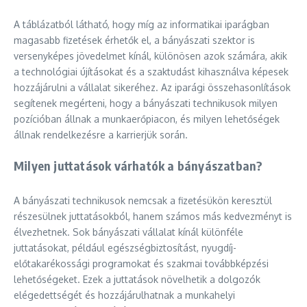
A táblázatból látható, hogy míg az informatikai iparágban
magasabb fizetések érhetők el, a bányászati szektor is
versenyképes jövedelmet kínál, különösen azok számára, akik
a technológiai újításokat és a szaktudást kihasználva képesek
hozzájárulni a vállalat sikeréhez. Az iparági összehasonlítások
segítenek megérteni, hogy a bányászati technikusok milyen
pozícióban állnak a munkaerőpiacon, és milyen lehetőségek
állnak rendelkezésre a karrierjük során.
Milyen juttatások várhatók a bányászatban?
A bányászati technikusok nemcsak a fizetésükön keresztül
részesülnek juttatásokból, hanem számos más kedvezményt is
élvezhetnek. Sok bányászati vállalat kínál különféle
juttatásokat, például egészségbiztosítást, nyugdíj-
előtakarékossági programokat és szakmai továbbképzési
lehetőségeket. Ezek a juttatások növelhetik a dolgozók
elégedettségét és hozzájárulhatnak a munkahelyi