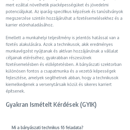
mert ezáltal növelhetik piacképességüket és jövedelmi
potenciáljukat. Az iparág-specifikus képzések és tanúsítványok
megszerzése szintén hozzájárulhat a fizetésemelésekhez és a
karrier előrehaladásához.
Emellett a munkahelyi teljesítmény is jelentős hatással van a
fizetés alakulására. Azok a technikusok, akik eredményes
munkavégzést nyújtanak és aktívan hozzájárulnak a vállalat
céljainak eléréséhez, gyakrabban részesülnek
fizetésemelésben és előléptetésben. A bányászati szektorban
különösen fontos a csapatmunka és a vezetői képességek
fejlesztése, amelyek segíthetnek abban, hogy a technikusok
kiemelkedjenek a versenytársaik közül és sikeres karriert
építsenek.
Gyakran Ismételt Kérdések (GYIK)
Mi a bányászati technikus fő feladata?