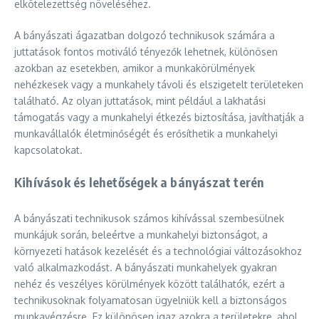
elkötelezettség növeléséhez.
A bányászati ágazatban dolgozó technikusok számára a
juttatások fontos motiváló tényezők lehetnek, különösen
azokban az esetekben, amikor a munkakörülmények
nehézkesek vagy a munkahely távoli és elszigetelt területeken
található. Az olyan juttatások, mint például a lakhatási
támogatás vagy a munkahelyi étkezés biztosítása, javíthatják a
munkavállalók életminőségét és erősíthetik a munkahelyi
kapcsolatokat.
Kihívások és lehetőségek a bányászat terén
A bányászati technikusok számos kihívással szembesülnek
munkájuk során, beleértve a munkahelyi biztonságot, a
környezeti hatások kezelését és a technológiai változásokhoz
való alkalmazkodást. A bányászati munkahelyek gyakran
nehéz és veszélyes körülmények között találhatók, ezért a
technikusoknak folyamatosan ügyelniük kell a biztonságos
munkavégzésre. Ez különösen igaz azokra a területekre, ahol