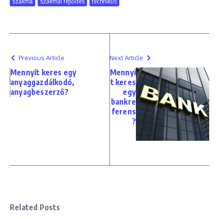
szakma
szakmai fejlődés
technikus
Previous Article
Next Article
Mennyit keres egy
Mennyi
anyaggazdálkodó,
t keres
anyagbeszerző?
egy
bankre
ferens
?
Related Posts