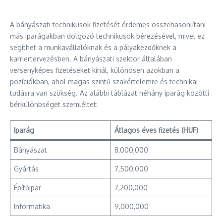
A bányászati technikusok fizetését érdemes összehasonlítani
más iparágakban dolgozó technikusok bérezésével, mivel ez
segíthet a munkavállalóknak és a pályakezdőknek a
karriertervezésben. A bányászati szektor általában
versenyképes fizetéseket kínál, különösen azokban a
pozíciókban, ahol magas szintű szakértelemre és technikai
tudásra van szükség. Az alábbi táblázat néhány iparág közötti
bérkülönbséget szemléltet:
Iparág
Átlagos éves fizetés (HUF)
Bányászat
8,000,000
Gyártás
7,500,000
Építőipar
7,200,000
Informatika
9,000,000