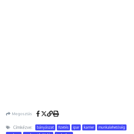
Megosztás
Címkézve:
bányászat
fizetés
ipar
karrier
munkalehetőség