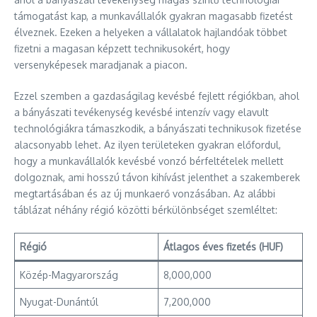
támogatást kap, a munkavállalók gyakran magasabb fizetést
élveznek. Ezeken a helyeken a vállalatok hajlandóak többet
fizetni a magasan képzett technikusokért, hogy
versenyképesek maradjanak a piacon.
Ezzel szemben a gazdaságilag kevésbé fejlett régiókban, ahol
a bányászati tevékenység kevésbé intenzív vagy elavult
technológiákra támaszkodik, a bányászati technikusok fizetése
alacsonyabb lehet. Az ilyen területeken gyakran előfordul,
hogy a munkavállalók kevésbé vonzó bérfeltételek mellett
dolgoznak, ami hosszú távon kihívást jelenthet a szakemberek
megtartásában és az új munkaerő vonzásában. Az alábbi
táblázat néhány régió közötti bérkülönbséget szemléltet:
Régió
Átlagos éves fizetés (HUF)
Közép-Magyarország
8,000,000
Nyugat-Dunántúl
7,200,000