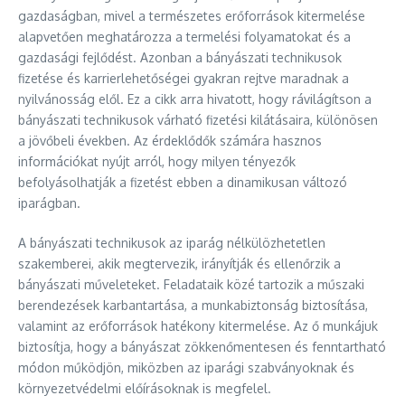
gazdaságban, mivel a természetes erőforrások kitermelése
alapvetően meghatározza a termelési folyamatokat és a
gazdasági fejlődést. Azonban a bányászati technikusok
fizetése és karrierlehetőségei gyakran rejtve maradnak a
nyilvánosság elől. Ez a cikk arra hivatott, hogy rávilágítson a
bányászati technikusok várható fizetési kilátásaira, különösen
a jövőbeli években. Az érdeklődők számára hasznos
információkat nyújt arról, hogy milyen tényezők
befolyásolhatják a fizetést ebben a dinamikusan változó
iparágban.
A bányászati technikusok az iparág nélkülözhetetlen
szakemberei, akik megtervezik, irányítják és ellenőrzik a
bányászati műveleteket. Feladataik közé tartozik a műszaki
berendezések karbantartása, a munkabiztonság biztosítása,
valamint az erőforrások hatékony kitermelése. Az ő munkájuk
biztosítja, hogy a bányászat zökkenőmentesen és fenntartható
módon működjön, miközben az iparági szabványoknak és
környezetvédelmi előírásoknak is megfelel.