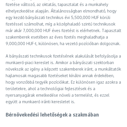
fizetése változó, az oktatás, tapasztalat és a munkahely
elhelyezkedése alapján. Általánosságban elmondható, hogy
egy kezdő bányászati technikus évi 5,500,000 HUF körüli
fizetéssel számolhat, míg a középhaladó szintű technikusok
már akár 7,000,000 HUF éves fizetést is elérhetnek. Tapasztalt
szakemberek esetében az éves fizetés meghaladhatja a
9,000,000 HUF-t, különösen, ha vezető pozícióban dolgoznak.
A bányászati technikusok fizetésének alakulását befolyásolja a
munkaerő-piaci kereslet is. Amikor a bányászati szektorban
növekszik az igény a képzett szakemberek iránt, a munkáltatók
hajlamosak magasabb fizetéseket kínálni annak érdekében,
hogy vonzóbbá tegyék pozícióikat. Ez különösen igaz azokra a
területekre, ahol a technológiai fejlesztések és a
nyersanyagárak emelkedése növeli a termelést, és ezzel
együtt a munkaerő iránti keresletet is.
Bérnövekedési lehetőségek a szakmában