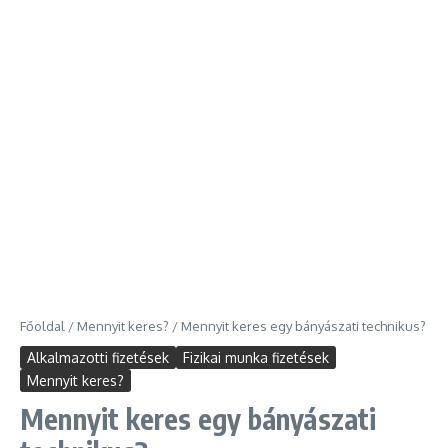
Főoldal
/
Mennyit keres?
/
Mennyit keres egy bányászati technikus?
Alkalmazotti fizetések
Fizikai munka fizetések
Mennyit keres?
Mennyit keres egy bányászati