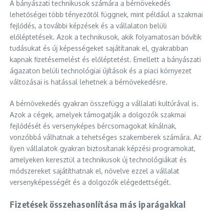
A bányászati technikusok számára a bérnövekedés
lehetőségei több tényezőtől függnek, mint például a szakmai
fejlődés, a további képzések és a vállalaton belüli
előléptetések. Azok a technikusok, akik folyamatosan bővítik
tudásukat és új képességeket sajátítanak el, gyakrabban
kapnak fizetésemelést és előléptetést. Emellett a bányászati
ágazaton belüli technológiai újítások és a piaci környezet
változásai is hatással lehetnek a bérnövekedésre.
A bérnövekedés gyakran összefügg a vállalati kultúrával is.
Azok a cégek, amelyek támogatják a dolgozók szakmai
fejlődését és versenyképes bércsomagokat kínálnak,
vonzóbbá válhatnak a tehetséges szakemberek számára. Az
ilyen vállalatok gyakran biztosítanak képzési programokat,
amelyeken keresztül a technikusok új technológiákat és
módszereket sajátíthatnak el, növelve ezzel a vállalat
versenyképességét és a dolgozók elégedettségét.
Fizetések összehasonlítása más iparágakkal