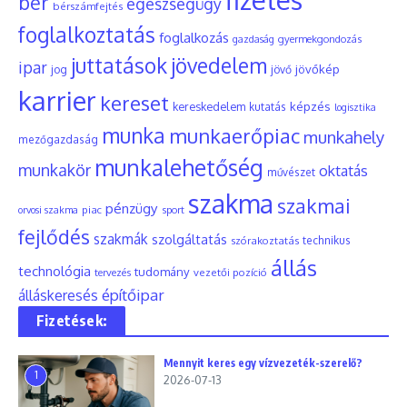
bér
egészségügy
bérszámfejtés
foglalkoztatás
foglalkozás
gyermekgondozás
gazdaság
juttatások
jövedelem
ipar
jövőkép
jog
jövő
karrier
kereset
képzés
kereskedelem
kutatás
logisztika
munka
munkaerőpiac
munkahely
mezőgazdaság
munkalehetőség
munkakör
oktatás
művészet
szakma
szakmai
pénzügy
piac
orvosi szakma
sport
fejlődés
szakmák
szolgáltatás
szórakoztatás
technikus
állás
technológia
tudomány
tervezés
vezetői pozíció
építőipar
álláskeresés
Fizetések:
Mennyit keres egy vízvezeték-szerelő?
1
2026-07-13