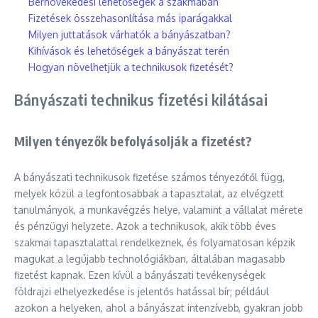
Bérnövekedési lehetőségek a szakmában
Fizetések összehasonlítása más iparágakkal
Milyen juttatások várhatók a bányászatban?
Kihívások és lehetőségek a bányászat terén
Hogyan növelhetjük a technikusok fizetését?
Bányászati technikus fizetési kilátásai
Milyen tényezők befolyásolják a fizetést?
A bányászati technikusok fizetése számos tényezőtől függ,
melyek közül a legfontosabbak a tapasztalat, az elvégzett
tanulmányok, a munkavégzés helye, valamint a vállalat mérete
és pénzügyi helyzete. Azok a technikusok, akik több éves
szakmai tapasztalattal rendelkeznek, és folyamatosan képzik
magukat a legújabb technológiákban, általában magasabb
fizetést kapnak. Ezen kívül a bányászati tevékenységek
földrajzi elhelyezkedése is jelentős hatással bír; például
azokon a helyeken, ahol a bányászat intenzívebb, gyakran jobb