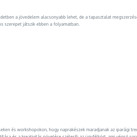
zdetben a jövedelem alacsonyabb lehet, de a tapasztalat megszerzésé
os szerepet játszik ebben a folyamatban.
ken és workshopokon, hogy naprakészek maradjanak az iparági trend
játítása és a kreativitás növelése szélesíti az ügyfélkört, ami végs