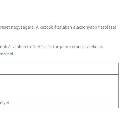
ereset nagyságára. A kezdők általában alacsonyabb fizetéssel
 általában fix fizetést és forgalom utáni jutalékot is
yezőket:
sélyét