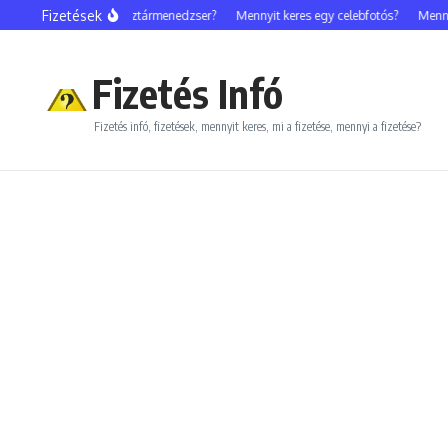
Ugrás a tartalomhoz
Fizetések
Mennyit keres egy sztármenedzser?
Mennyit keres egy celebfotós?
Mennyit ke
Fizetés Infó
Fizetés infó, fizetések, mennyit keres, mi a fizetése, mennyi a fizetése?