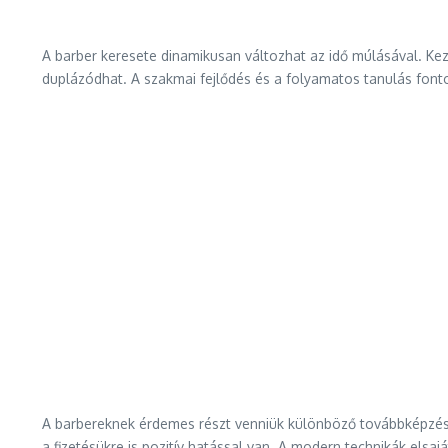
A barber keresete dinamikusan változhat az idő múlásával. Ke
duplázódhat. A szakmai fejlődés és a folyamatos tanulás font
A barbereknek érdemes részt venniük különböző továbbképzése
a fizetésükre is pozitív hatással van. A modern technikák elsa