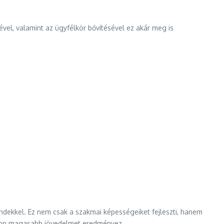
vel, valamint az ügyfélkör bővítésével ez akár meg is
ekkel. Ez nem csak a szakmai képességeiket fejleszti, hanem
ő soron magasabb jövedelmet eredményez.