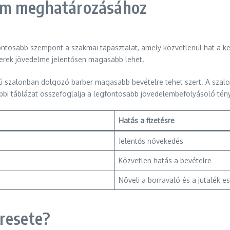
lem meghatározásához
fontosabb szempont a szakmai tapasztalat, amely közvetlenül hat a k
berek jövedelme jelentősen magasabb lehet.
ú szalonban dolgozó barber magasabb bevételre tehet szert. A szalonok
bbi táblázat összefoglalja a legfontosabb jövedelembefolyásoló tén
Hatás a fizetésre
Jelentős növekedés
Közvetlen hatás a bevételre
Növeli a borravaló és a jutalék e
eresete?