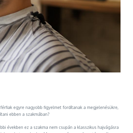
érfiak egyre nagyobb figyelmet fordítanak a megjelenésükre,
ámítani ebben a szakmában?
utóbbi években ez a szakma nem csupán a klasszikus hajvágásra