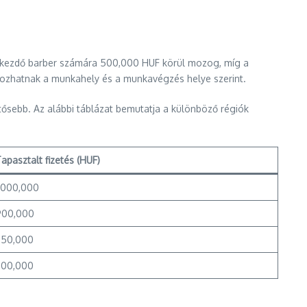
gy kezdő barber számára 500,000 HUF körül mozog, míg a
tozhatnak a munkahely és a munkavégzés helye szerint.
tősebb. Az alábbi táblázat bemutatja a különböző régiók
apasztalt fizetés (HUF)
1,000,000
900,000
850,000
800,000