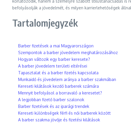
korlátozódik, hanem a személyre szabott stílustanácsadás is r
befolyásolják a jövedelmét, és milyen karrierlehetőségek állnak
Tartalomjegyzék
Barber fizetések a mai Magyarországon
Szempontok a barber jövedelem meghatározásához
Hogyan változik egy barber keresete?
A barber jövedelem területi eltérései
Tapasztalat és a barber fizetés kapcsolata
Munkaidő és jövedelem aránya a barber szakmában
Kereseti kilátások kezdő barberek számára
Mennyit befolyásol a borravaló a keresetet?
A legjobban fizető barber szalonok
Barber fizetések és az iparági trendek
Kereseti különbségek férfi és női barberek között
A barber szakma jövője és fizetési kilátások