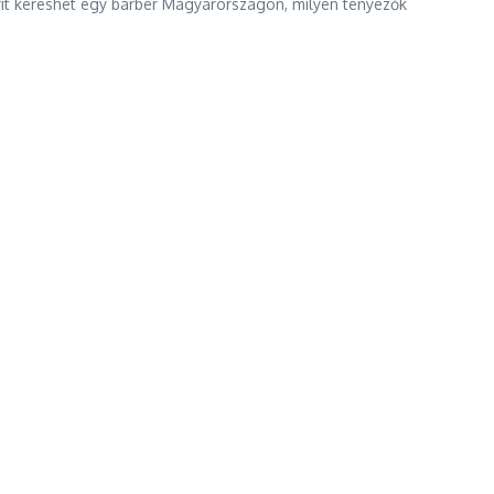
nyit kereshet egy barber Magyarországon, milyen tényezők