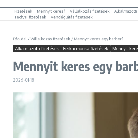
Fizetések
Mennyit keres?
Vállalkozás fizetések
Alkalmazotti
Tech/IT fizetések
Vendéglátás fizetések
Főoldal
/
Vállalkozás fizetések
/
Mennyit keres egy barber?
Alkalmazotti fizetések
Fizikai munka fizetések
Mennyit ker
Mennyit keres egy bar
2026-01-18