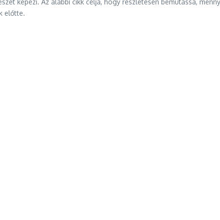
észét képezi. Az alábbi cikk célja, hogy részletesen bemutassa, men
 előtte.