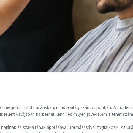
 megnőtt, mind hazánkban, mind a világ számos pontján. A modern f
t is jelent valójában barbernek lenni, és milyen jövedelemre lehet sz
ak hajának és szakállának ápolásával, formázásával foglalkozik. Az 