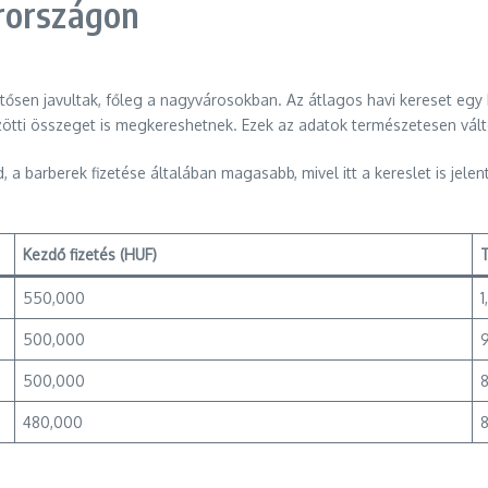
rországon
entősen javultak, főleg a nagyvárosokban. Az átlagos havi kereset e
ötti összeget is megkereshetnek. Ezek az adatok természetesen vál
 barberek fizetése általában magasabb, mivel itt a kereslet is jelen
Kezdő fizetés (HUF)
T
550,000
500,000
500,000
480,000