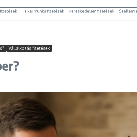
 fizetések
Fizikai munka fizetések
Kereskedelem fizetések
Szellemi 
es?
Vállalkozás fizetések
ber?