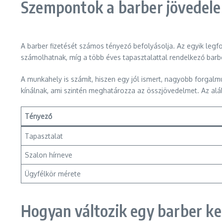
Szempontok a barber jövede
A barber fizetését számos tényező befolyásolja. Az egyik leg
számolhatnak, míg a több éves tapasztalattal rendelkező bar
A munkahely is számít, hiszen egy jól ismert, nagyobb forgalm
kínálnak, ami szintén meghatározza az összjövedelmet. Az alá
Tényező
Tapasztalat
Szalon hírneve
Ügyfélkör mérete
Hogyan változik egy barber k