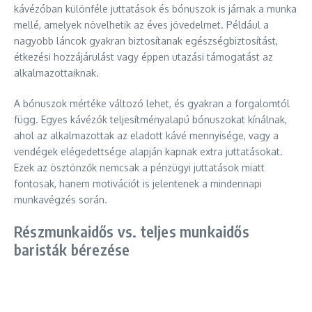
kávézóban különféle juttatások és bónuszok is járnak a munka
mellé, amelyek növelhetik az éves jövedelmet. Például a
nagyobb láncok gyakran biztosítanak egészségbiztosítást,
étkezési hozzájárulást vagy éppen utazási támogatást az
alkalmazottaiknak.
A bónuszok mértéke változó lehet, és gyakran a forgalomtól
függ. Egyes kávézók teljesítményalapú bónuszokat kínálnak,
ahol az alkalmazottak az eladott kávé mennyisége, vagy a
vendégek elégedettsége alapján kapnak extra juttatásokat.
Ezek az ösztönzők nemcsak a pénzügyi juttatások miatt
fontosak, hanem motivációt is jelentenek a mindennapi
munkavégzés során.
Részmunkaidős vs. teljes munkaidős
baristák bérezése