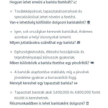
Hogyan lehet emelni a barista fizetését? 📈
Továbbképzéssel, tapasztalatszerzéssel és
specializációval lehet növelni a fizetést.
Van-e lehetőség külföldön dolgozni baristaként? 🌍
Igen, sok országban keresnek baristákat, érdemes
azonban a helyi viszonyokat ismerni.
Milyen juttatásokra számíthat egy barista? 🎁
Egészségbiztosítás, étkezési hozzájárulás és
teljesítményalapú bónuszok gyakoriak.
Miben különbözik a barista fizetése egy pincérétől? 🍽
A baristák alapfizetése stabilabb, míg a pincérek
jövedelme gyakran a borravalótól függ.
Mennyit kereshet egy tapasztalt barista? 📜
Tapasztalt baristák akár 3,600,000 és 4,800,000 forint
között is kereshetnek.
Részmunkaidőben is lehet baristaként dolgozni? ⏰