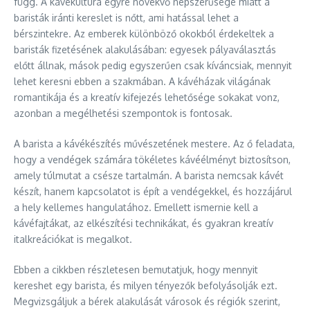
függ. A kávékultúra egyre növekvő népszerűsége miatt a
baristák iránti kereslet is nőtt, ami hatással lehet a
bérszintekre. Az emberek különböző okokból érdekeltek a
baristák fizetésének alakulásában: egyesek pályaválasztás
előtt állnak, mások pedig egyszerűen csak kíváncsiak, mennyit
lehet keresni ebben a szakmában. A kávéházak világának
romantikája és a kreatív kifejezés lehetősége sokakat vonz,
azonban a megélhetési szempontok is fontosak.
A barista a kávékészítés művészetének mestere. Az ő feladata,
hogy a vendégek számára tökéletes kávéélményt biztosítson,
amely túlmutat a csésze tartalmán. A barista nemcsak kávét
készít, hanem kapcsolatot is épít a vendégekkel, és hozzájárul
a hely kellemes hangulatához. Emellett ismernie kell a
kávéfajtákat, az elkészítési technikákat, és gyakran kreatív
italkreációkat is megalkot.
Ebben a cikkben részletesen bemutatjuk, hogy mennyit
kereshet egy barista, és milyen tényezők befolyásolják ezt.
Megvizsgáljuk a bérek alakulását városok és régiók szerint,