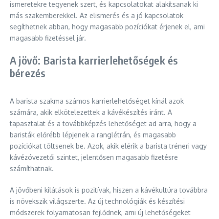
ismeretekre tegyenek szert, és kapcsolatokat alakítsanak ki
más szakemberekkel. Az elismerés és a jó kapcsolatok
segíthetnek abban, hogy magasabb pozíciókat érjenek el, ami
magasabb fizetéssel jár.
A jövő: Barista karrierlehetőségek és
bérezés
A barista szakma számos karrierlehetőséget kínál azok
számára, akik elkötelezettek a kávékészítés iránt. A
tapasztalat és a továbbképzés lehetőséget ad arra, hogy a
baristák előrébb lépjenek a ranglétrán, és magasabb
pozíciókat töltsenek be. Azok, akik elérik a barista tréneri vagy
kávézóvezetői szintet, jelentősen magasabb fizetésre
számíthatnak.
A jövőbeni kilátások is pozitívak, hiszen a kávékultúra továbbra
is növekszik világszerte. Az új technológiák és készítési
módszerek folyamatosan fejlődnek, ami új lehetőségeket