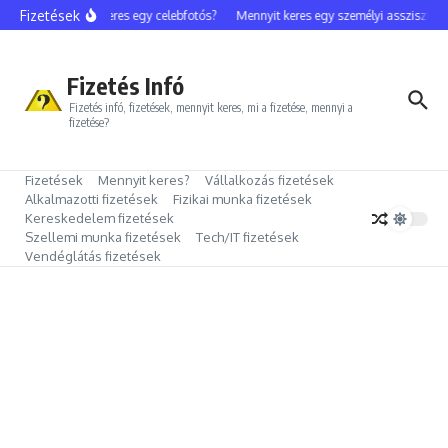
Ugrás a tartalomhoz
Fizetések
Mennyit keres egy celebfotós?
Mennyit keres egy személyi asszisztens?
Fizetés Infó
Fizetés infó, fizetések, mennyit keres, mi a fizetése, mennyi a
fizetése?
Fizetések
Mennyit keres?
Vállalkozás fizetések
Alkalmazotti fizetések
Fizikai munka fizetések
Kereskedelem fizetések
Szellemi munka fizetések
Tech/IT fizetések
Vendéglátás fizetések