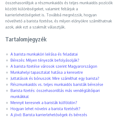
összehasonlítjuk a részmunkaidős és teljes munkaidős pozíciók
közötti különbségeket, valamint feltárjuk a
karrierlehetőségeket is. Továbbá megnézzük, hogyan
növelhető a barista fizetése, és milyen előnyökre számíthatnak
azok, akik ezt a szakmát választják.
Tartalomjegyzék
A barista munkaköri leírása és feladatai
Bérezés: Milyen tényezők befolyásolják?
A barista fizetése városok szerint Magyarországon
Munkahelyi tapasztalat hatása a keresetre
Juttatások és bónuszok: Mire számíthat egy barista?
Részmunkaidős vs. teljes munkaidős baristák bérezése
Barista fizetés: összehasonlítás más vendéglátóipari
munkákkal
Mennyit keresnek a baristák külföldön?
Hogyan lehet növelni a barista fizetését?
A jövő: Barista karrierlehetőségek és bérezés