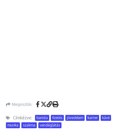
Megosztás
Címkézve:
barista
fizetés
jövedelem
karrier
kávé
munka
szakma
vendéglátás