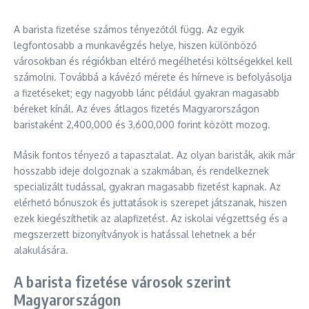
A barista fizetése számos tényezőtől függ. Az egyik
legfontosabb a munkavégzés helye, hiszen különböző
városokban és régiókban eltérő megélhetési költségekkel kell
számolni. Továbbá a kávézó mérete és hírneve is befolyásolja
a fizetéseket; egy nagyobb lánc például gyakran magasabb
béreket kínál. Az éves átlagos fizetés Magyarországon
baristaként 2,400,000 és 3,600,000 forint között mozog.
Másik fontos tényező a tapasztalat. Az olyan baristák, akik már
hosszabb ideje dolgoznak a szakmában, és rendelkeznek
specializált tudással, gyakran magasabb fizetést kapnak. Az
elérhető bónuszok és juttatások is szerepet játszanak, hiszen
ezek kiegészíthetik az alapfizetést. Az iskolai végzettség és a
megszerzett bizonyítványok is hatással lehetnek a bér
alakulására.
A barista fizetése városok szerint
Magyarországon