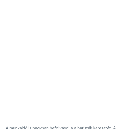
A munkaidő is nagyban befolyásolja a baristák keresetét. A