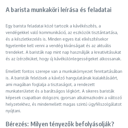
A barista munkaköri leírása és feladatai
Egy barista feladatai közé tartozik a kávékészítés, a
vendégekkel való kommunikáció, az eszközök tisztántartása,
és a készletkezelés is. Minden egyes ital elkészítésekor
figyelembe kell venni a vendég kívánságait és az aktuális
trendeket. A baristák nap mint nap használják a kreativitásukat
és az ízérzéküket, hogy új kávékülönlegességeket alkossanak.
Emellett fontos szerepe van a munkakörnyezet fenntartásában
is. A baristák felelősek a kávézó hangulatának kialakításáért,
ami magában foglalja a tisztaságot, a rendezett
munkaterületet és a barátságos légkört. A sikeres baristák
képesek csapatban dolgozni, gyorsan alkalmazkodni a változó
helyzetekhez, és mindemellett magas szintű ügyfélszolgálatot
nyújtani.
Bérezés: Milyen tényezők befolyásolják?