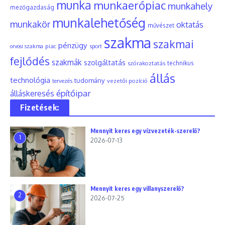
munka
munkaerőpiac
munkahely
mezőgazdaság
munkalehetőség
munkakör
oktatás
művészet
szakma
szakmai
pénzügy
piac
orvosi szakma
sport
fejlődés
szakmák
szolgáltatás
szórakoztatás
technikus
állás
technológia
tudomány
tervezés
vezetői pozíció
építőipar
álláskeresés
Fizetések:
Mennyit keres egy vízvezeték-szerelő?
1
2026-07-13
Mennyit keres egy villanyszerelő?
2
2026-07-25