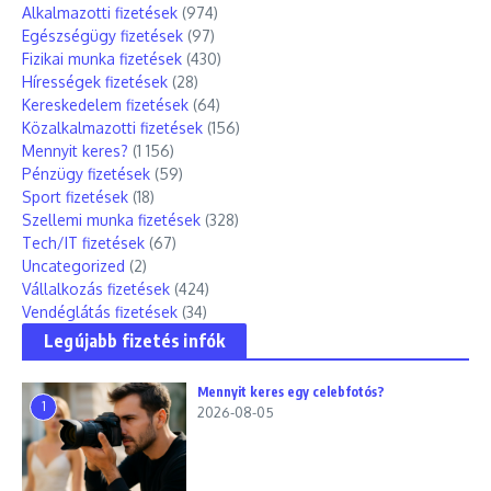
Alkalmazotti fizetések
(974)
Egészségügy fizetések
(97)
Fizikai munka fizetések
(430)
Hírességek fizetések
(28)
Kereskedelem fizetések
(64)
Közalkalmazotti fizetések
(156)
Mennyit keres?
(1 156)
Pénzügy fizetések
(59)
Sport fizetések
(18)
Szellemi munka fizetések
(328)
Tech/IT fizetések
(67)
Uncategorized
(2)
Vállalkozás fizetések
(424)
Vendéglátás fizetések
(34)
Legújabb fizetés infók
Mennyit keres egy celebfotós?
1
2026-08-05