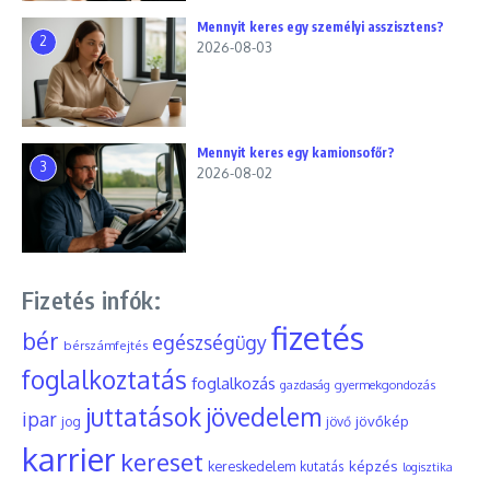
Mennyit keres egy személyi asszisztens?
2
2026-08-03
Mennyit keres egy kamionsofőr?
3
2026-08-02
Fizetés infók:
fizetés
bér
egészségügy
bérszámfejtés
foglalkoztatás
foglalkozás
gyermekgondozás
gazdaság
juttatások
jövedelem
ipar
jövőkép
jog
jövő
karrier
kereset
képzés
kereskedelem
kutatás
logisztika