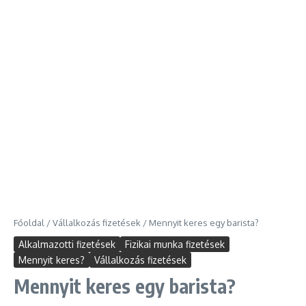
Főoldal
/
Vállalkozás fizetések
/
Mennyit keres egy barista?
Alkalmazotti fizetések
Fizikai munka fizetések
Mennyit keres?
Vállalkozás fizetések
Mennyit keres egy barista?