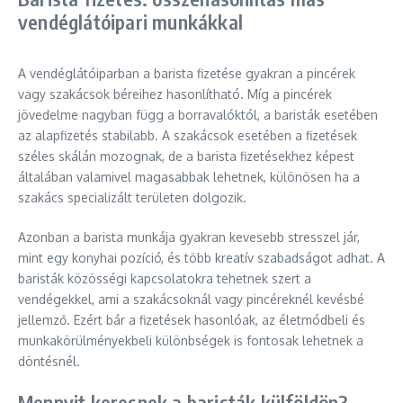
vendéglátóipari munkákkal
A vendéglátóiparban a barista fizetése gyakran a pincérek
vagy szakácsok béreihez hasonlítható. Míg a pincérek
jövedelme nagyban függ a borravalóktól, a baristák esetében
az alapfizetés stabilabb. A szakácsok esetében a fizetések
széles skálán mozognak, de a barista fizetésekhez képest
általában valamivel magasabbak lehetnek, különösen ha a
szakács specializált területen dolgozik.
Azonban a barista munkája gyakran kevesebb stresszel jár,
mint egy konyhai pozíció, és több kreatív szabadságot adhat. A
baristák közösségi kapcsolatokra tehetnek szert a
vendégekkel, ami a szakácsoknál vagy pincéreknél kevésbé
jellemző. Ezért bár a fizetések hasonlóak, az életmódbeli és
munkakörülményekbeli különbségek is fontosak lehetnek a
döntésnél.
Mennyit keresnek a baristák külföldön?