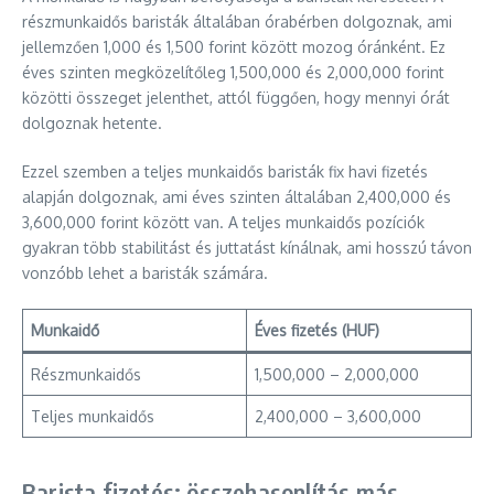
részmunkaidős baristák általában órabérben dolgoznak, ami
jellemzően 1,000 és 1,500 forint között mozog óránként. Ez
éves szinten megközelítőleg 1,500,000 és 2,000,000 forint
közötti összeget jelenthet, attól függően, hogy mennyi órát
dolgoznak hetente.
Ezzel szemben a teljes munkaidős baristák fix havi fizetés
alapján dolgoznak, ami éves szinten általában 2,400,000 és
3,600,000 forint között van. A teljes munkaidős pozíciók
gyakran több stabilitást és juttatást kínálnak, ami hosszú távon
vonzóbb lehet a baristák számára.
Munkaidő
Éves fizetés (HUF)
Részmunkaidős
1,500,000 – 2,000,000
Teljes munkaidős
2,400,000 – 3,600,000
Barista fizetés: összehasonlítás más