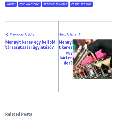
karrier
munkaerőpiac
szakmai fejlődés
vasúti szakma
Previous Article
Next Article
Mennyit keres egy belföldi
Mennyi
társasutazási ügyintéző?
t keres
egy
bárten
der?
Related Posts