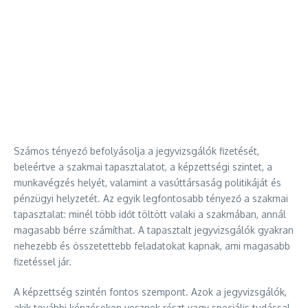
Számos tényező befolyásolja a jegyvizsgálók fizetését,
beleértve a szakmai tapasztalatot, a képzettségi szintet, a
munkavégzés helyét, valamint a vasúttársaság politikáját és
pénzügyi helyzetét. Az egyik legfontosabb tényező a szakmai
tapasztalat: minél több időt töltött valaki a szakmában, annál
magasabb bérre számíthat. A tapasztalt jegyvizsgálók gyakran
nehezebb és összetettebb feladatokat kapnak, ami magasabb
fizetéssel jár.
A képzettség szintén fontos szempont. Azok a jegyvizsgálók,
akik további képzéseken vesznek részt vagy speciális tudással