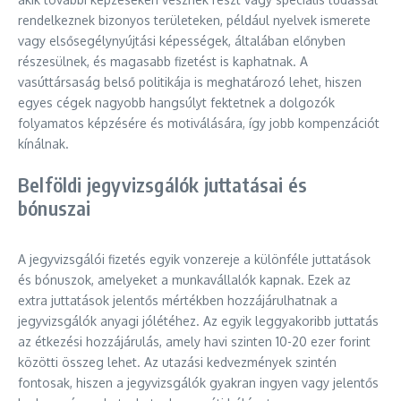
rendelkeznek bizonyos területeken, például nyelvek ismerete
vagy elsősegélynyújtási képességek, általában előnyben
részesülnek, és magasabb fizetést is kaphatnak. A
vasúttársaság belső politikája is meghatározó lehet, hiszen
egyes cégek nagyobb hangsúlyt fektetnek a dolgozók
folyamatos képzésére és motiválására, így jobb kompenzációt
kínálnak.
Belföldi jegyvizsgálók juttatásai és
bónuszai
A jegyvizsgálói fizetés egyik vonzereje a különféle juttatások
és bónuszok, amelyeket a munkavállalók kapnak. Ezek az
extra juttatások jelentős mértékben hozzájárulhatnak a
jegyvizsgálók anyagi jólétéhez. Az egyik leggyakoribb juttatás
az étkezési hozzájárulás, amely havi szinten 10-20 ezer forint
közötti összeg lehet. Az utazási kedvezmények szintén
fontosak, hiszen a jegyvizsgálók gyakran ingyen vagy jelentős