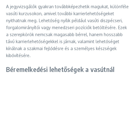
A jegyvizsgálók gyakran továbbképezhetik magukat, különféle
vasúti kurzusokon, amivel további karrierlehetőségeket
nyithatnak meg. Lehetőség nyílik például vasúti diszpécseri,
forgalomirányítói vagy menedzseri pozíciók betöltésére. Ezek
a szerepkörök nemcsak magasabb bérrel, hanem hosszabb
távú karrierlehetőségekkel is járnak, valamint lehetőséget
kínálnak a szakmai fejlődésre és a személyes készségek
kibővítésére.
Béremelkedési lehetőségek a vasútnál