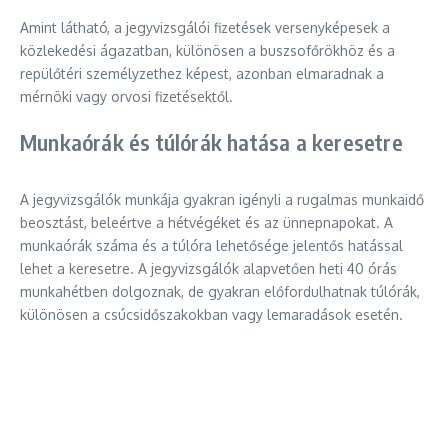
Amint látható, a jegyvizsgálói fizetések versenyképesek a
közlekedési ágazatban, különösen a buszsofőrökhöz és a
repülőtéri személyzethez képest, azonban elmaradnak a
mérnöki vagy orvosi fizetésektől.
Munkaórák és túlórák hatása a keresetre
A jegyvizsgálók munkája gyakran igényli a rugalmas munkaidő
beosztást, beleértve a hétvégéket és az ünnepnapokat. A
munkaórák száma és a túlóra lehetősége jelentős hatással
lehet a keresetre. A jegyvizsgálók alapvetően heti 40 órás
munkahétben dolgoznak, de gyakran előfordulhatnak túlórák,
különösen a csúcsidőszakokban vagy lemaradások esetén.