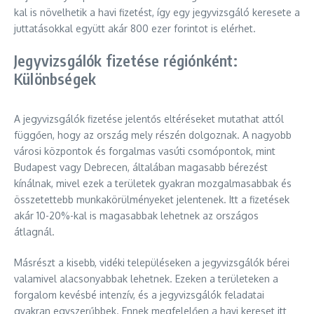
kal is növelhetik a havi fizetést, így egy jegyvizsgáló keresete a
juttatásokkal együtt akár 800 ezer forintot is elérhet.
Jegyvizsgálók fizetése régiónként:
Különbségek
A jegyvizsgálók fizetése jelentős eltéréseket mutathat attól
függően, hogy az ország mely részén dolgoznak. A nagyobb
városi központok és forgalmas vasúti csomópontok, mint
Budapest vagy Debrecen, általában magasabb bérezést
kínálnak, mivel ezek a területek gyakran mozgalmasabbak és
összetettebb munkakörülményeket jelentenek. Itt a fizetések
akár 10-20%-kal is magasabbak lehetnek az országos
átlagnál.
Másrészt a kisebb, vidéki településeken a jegyvizsgálók bérei
valamivel alacsonyabbak lehetnek. Ezeken a területeken a
forgalom kevésbé intenzív, és a jegyvizsgálók feladatai
gyakran egyszerűbbek. Ennek megfelelően a havi kereset itt