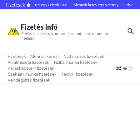
Ugrás a tartalomhoz
Fizetések
Mennyit keres egy celebfotós?
Mennyit keres egy személyi asszisztens?
Fizetés Infó
Fizetés infó, fizetések, mennyit keres, mi a fizetése, mennyi a
fizetése?
Fizetések
Mennyit keres?
Vállalkozás fizetések
Alkalmazotti fizetések
Fizikai munka fizetések
Kereskedelem fizetések
Szellemi munka fizetések
Tech/IT fizetések
Vendéglátás fizetések