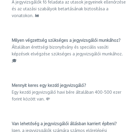
A jegyvizsgálók fő feladata az utasok jegyeinek ellenőrzése
és az utazási szabályok betartásának biztosítása a
vonatokon. 🚂
Milyen végzettség szükséges a jegyvizsgálói munkához?
Általában érettségi bizonyítvány és speciális vasúti
képzések elvégzése szükséges a jegyvizsgálói munkához.
🎓
Mennyit keres egy kezdő jegyvizsgáló?
Egy kezdő jegyvizsgáló havi bére általában 400-500 ezer
forint között van. 💸
Van lehetőség a jegyvizsgálói állásban karriert építeni?
Igen, a jegyvizsgálók számára számos előrelépési