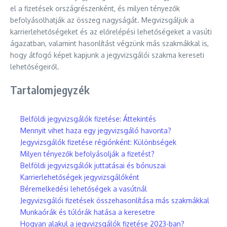
el a fizetések országrészenként, és milyen tényezők
befolyásolhatják az összeg nagyságát. Megvizsgáljuk a
karrierlehetőségeket és az előrelépési lehetőségeket a vasúti
ágazatban, valamint hasonlítást végzünk más szakmákkal is,
hogy átfogó képet kapjunk a jegyvizsgálói szakma kereseti
lehetőségeiről.
Tartalomjegyzék
Belföldi jegyvizsgálók fizetése: Áttekintés
Mennyit vihet haza egy jegyvizsgáló havonta?
Jegyvizsgálók fizetése régiónként: Különbségek
Milyen tényezők befolyásolják a fizetést?
Belföldi jegyvizsgálók juttatásai és bónuszai
Karrierlehetőségek jegyvizsgálóként
Béremelkedési lehetőségek a vasútnál
Jegyvizsgálói fizetések összehasonlítása más szakmákkal
Munkaórák és túlórák hatása a keresetre
Hogyan alakul a jegyvizsgálók fizetése 2023-ban?