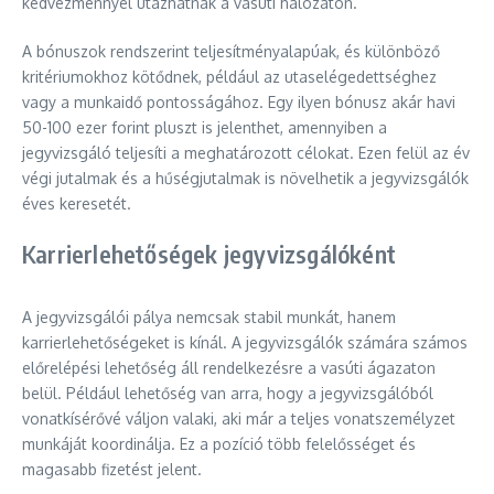
kedvezménnyel utazhatnak a vasúti hálózaton.
A bónuszok rendszerint teljesítményalapúak, és különböző
kritériumokhoz kötődnek, például az utaselégedettséghez
vagy a munkaidő pontosságához. Egy ilyen bónusz akár havi
50-100 ezer forint pluszt is jelenthet, amennyiben a
jegyvizsgáló teljesíti a meghatározott célokat. Ezen felül az év
végi jutalmak és a hűségjutalmak is növelhetik a jegyvizsgálók
éves keresetét.
Karrierlehetőségek jegyvizsgálóként
A jegyvizsgálói pálya nemcsak stabil munkát, hanem
karrierlehetőségeket is kínál. A jegyvizsgálók számára számos
előrelépési lehetőség áll rendelkezésre a vasúti ágazaton
belül. Például lehetőség van arra, hogy a jegyvizsgálóból
vonatkísérővé váljon valaki, aki már a teljes vonatszemélyzet
munkáját koordinálja. Ez a pozíció több felelősséget és
magasabb fizetést jelent.