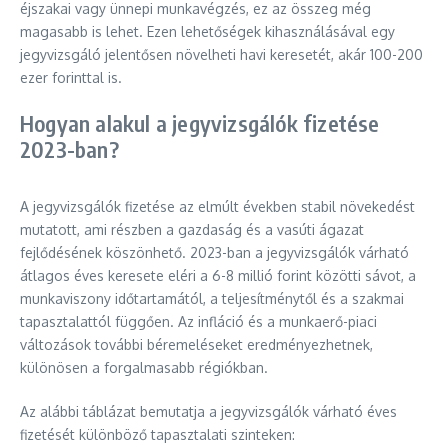
éjszakai vagy ünnepi munkavégzés, ez az összeg még
magasabb is lehet. Ezen lehetőségek kihasználásával egy
jegyvizsgáló jelentősen növelheti havi keresetét, akár 100-200
ezer forinttal is.
Hogyan alakul a jegyvizsgálók fizetése
2023-ban?
A jegyvizsgálók fizetése az elmúlt években stabil növekedést
mutatott, ami részben a gazdaság és a vasúti ágazat
fejlődésének köszönhető. 2023-ban a jegyvizsgálók várható
átlagos éves keresete eléri a 6-8 millió forint közötti sávot, a
munkaviszony időtartamától, a teljesítménytől és a szakmai
tapasztalattól függően. Az infláció és a munkaerő-piaci
változások további béremeléseket eredményezhetnek,
különösen a forgalmasabb régiókban.
Az alábbi táblázat bemutatja a jegyvizsgálók várható éves
fizetését különböző tapasztalati szinteken: