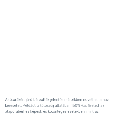
A túlórákért járó bérpótlék jelentős mértékben növelheti a havi
keresetet. Például, a túlóradíj általában 150%-kal fizetett az
alapórabérhez képest, és különleges esetekben, mint az