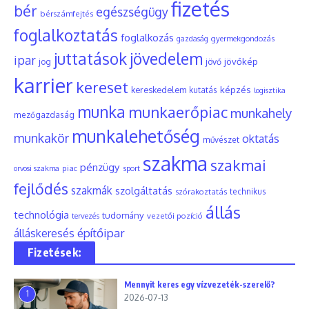
fizetés
bér
egészségügy
bérszámfejtés
foglalkoztatás
foglalkozás
gyermekgondozás
gazdaság
juttatások
jövedelem
ipar
jövőkép
jog
jövő
karrier
kereset
képzés
kereskedelem
kutatás
logisztika
munka
munkaerőpiac
munkahely
mezőgazdaság
munkalehetőség
munkakör
oktatás
művészet
szakma
szakmai
pénzügy
piac
orvosi szakma
sport
fejlődés
szakmák
szolgáltatás
szórakoztatás
technikus
állás
technológia
tudomány
tervezés
vezetői pozíció
építőipar
álláskeresés
Fizetések:
Mennyit keres egy vízvezeték-szerelő?
1
2026-07-13