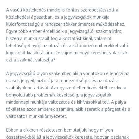
A vasúti közlekedés mindig is fontos szerepet játszott a
közlekedési ágazatban, és a jegyvizsgálók munkája
kulcsfontosságú a rendszer zökkenőmentes működéséhez.
Egyre több ember érdeklődik a jegyvizsgálói szakma iránt,
hiszen a munka stabil foglalkoztatást kínál, valamint
lehetőséget nyújt az utazás és a különböző emberekkel való
kapcsolat kialakítására. De vajon mennyit kereshet valaki, aki
ezt a szakmát választja?
A jegyvizsgáló olyan szakember, aki a vonatokon ellenőrzi az
utasok jegyeit, biztosítja a rendezettséget és az utazási
szabályok betartását. Az egyszerű ellenőrzésektől kezdve a
bonyolultabb problémák kezeléséig, a jegyvizsgálók
mindennapi munkája változatos és kihívásokkal teli. A pálya
tökéletes azon emberek számára, akik szeretik a pörgést és a
változatos munkakörnyezetet.
Ebben a cikkben részletesen bemutatjuk, hogy milyen
összetevőkből áll a jegyvizsgálók keresete, hogyan oszlanak