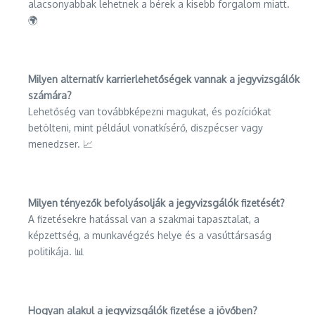
alacsonyabbak lehetnek a bérek a kisebb forgalom miatt.
🌍
Milyen alternatív karrierlehetőségek vannak a jegyvizsgálók
számára?
Lehetőség van továbbképezni magukat, és pozíciókat
betölteni, mint például vonatkísérő, diszpécser vagy
menedzser. 📈
Milyen tényezők befolyásolják a jegyvizsgálók fizetését?
A fizetésekre hatással van a szakmai tapasztalat, a
képzettség, a munkavégzés helye és a vasúttársaság
politikája. 📊
Hogyan alakul a jegyvizsgálók fizetése a jövőben?