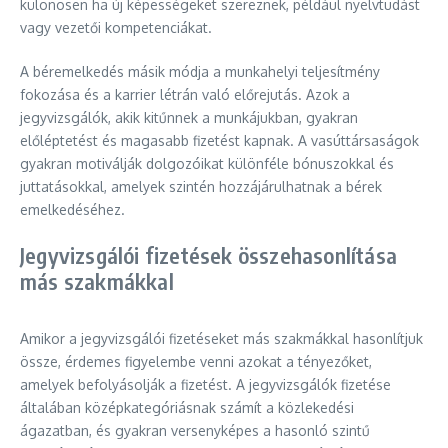
különösen ha új képességeket szereznek, például nyelvtudást
vagy vezetői kompetenciákat.
A béremelkedés másik módja a munkahelyi teljesítmény
fokozása és a karrier létrán való előrejutás. Azok a
jegyvizsgálók, akik kitűnnek a munkájukban, gyakran
előléptetést és magasabb fizetést kapnak. A vasúttársaságok
gyakran motiválják dolgozóikat különféle bónuszokkal és
juttatásokkal, amelyek szintén hozzájárulhatnak a bérek
emelkedéséhez.
Jegyvizsgálói fizetések összehasonlítása
más szakmákkal
Amikor a jegyvizsgálói fizetéseket más szakmákkal hasonlítjuk
össze, érdemes figyelembe venni azokat a tényezőket,
amelyek befolyásolják a fizetést. A jegyvizsgálók fizetése
általában középkategóriásnak számít a közlekedési
ágazatban, és gyakran versenyképes a hasonló szintű