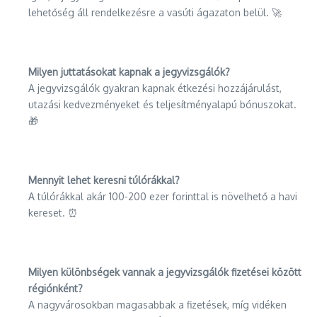
lehetőség áll rendelkezésre a vasúti ágazaton belül. 🚀
Milyen juttatásokat kapnak a jegyvizsgálók?
A jegyvizsgálók gyakran kapnak étkezési hozzájárulást,
utazási kedvezményeket és teljesítményalapú bónuszokat.
🎁
Mennyit lehet keresni túlórákkal?
A túlórákkal akár 100-200 ezer forinttal is növelhető a havi
kereset. ⏰
Milyen különbségek vannak a jegyvizsgálók fizetései között
régiónként?
A nagyvárosokban magasabbak a fizetések, míg vidéken