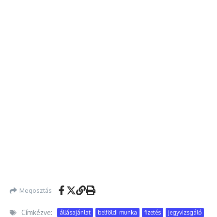
Megosztás
Címkézve:
állásajánlat
belföldi munka
fizetés
jegyvizsgáló