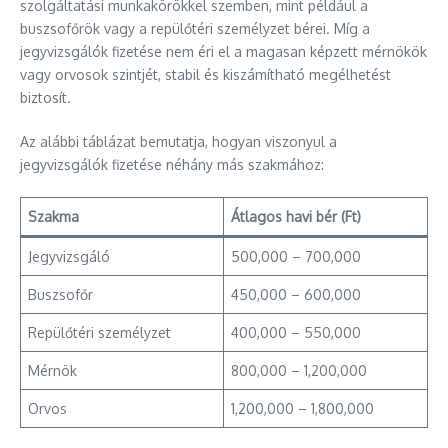
szolgáltatási munkakörökkel szemben, mint például a
buszsofőrök vagy a repülőtéri személyzet bérei. Míg a
jegyvizsgálók fizetése nem éri el a magasan képzett mérnökök
vagy orvosok szintjét, stabil és kiszámítható megélhetést
biztosít.
Az alábbi táblázat bemutatja, hogyan viszonyul a
jegyvizsgálók fizetése néhány más szakmához:
Szakma
Átlagos havi bér (Ft)
Jegyvizsgáló
500,000 – 700,000
Buszsofőr
450,000 – 600,000
Repülőtéri személyzet
400,000 – 550,000
Mérnök
800,000 – 1,200,000
Orvos
1,200,000 – 1,800,000