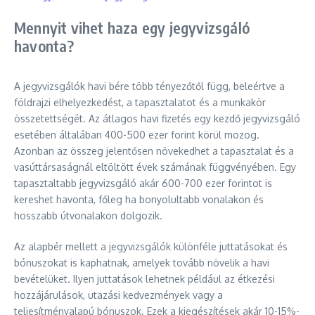
Mennyit vihet haza egy jegyvizsgáló
havonta?
A jegyvizsgálók havi bére több tényezőtől függ, beleértve a
földrajzi elhelyezkedést, a tapasztalatot és a munkakör
összetettségét. Az átlagos havi fizetés egy kezdő jegyvizsgáló
esetében általában 400-500 ezer forint körül mozog.
Azonban az összeg jelentősen növekedhet a tapasztalat és a
vasúttársaságnál eltöltött évek számának függvényében. Egy
tapasztaltabb jegyvizsgáló akár 600-700 ezer forintot is
kereshet havonta, főleg ha bonyolultabb vonalakon és
hosszabb útvonalakon dolgozik.
Az alapbér mellett a jegyvizsgálók különféle juttatásokat és
bónuszokat is kaphatnak, amelyek tovább növelik a havi
bevételüket. Ilyen juttatások lehetnek például az étkezési
hozzájárulások, utazási kedvezmények vagy a
teljesítményalapú bónuszok. Ezek a kiegészítések akár 10-15%-