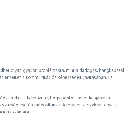
edhet olyan gyakori problémákra, mint a dadogás, hangképzési
ácienseiket a kommunikációs képességeik javításában. Ez
 módszereket alkalmaznak, hogy pontos képet kapjanak a
és szükség esetén módosítanak. A terapeuta gyakran együtt
áciens számára.