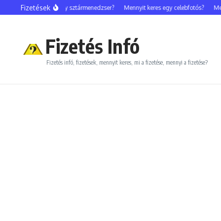
Ugrás a tartalomhoz
Fizetések
Mennyit keres egy sztármenedzser?
Mennyit keres egy celebfotós?
Mennyi
Fizetés Infó
Fizetés infó, fizetések, mennyit keres, mi a fizetése, mennyi a fizetése?