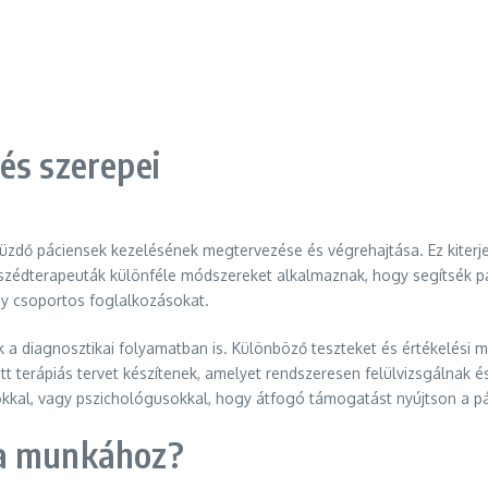
és szerepei
üzdő páciensek kezelésének megtervezése és végrehajtása. Ez kiterj
eszédterapeuták különféle módszereket alkalmaznak, hogy segítsék p
gy csoportos foglalkozásokat.
 a diagnosztikai folyamatban is. Különböző teszteket és értékelési
t terápiás tervet készítenek, amelyet rendszeresen felülvizsgálnak 
okkal, vagy pszichológusokkal, hogy átfogó támogatást nyújtson a p
 a munkához?