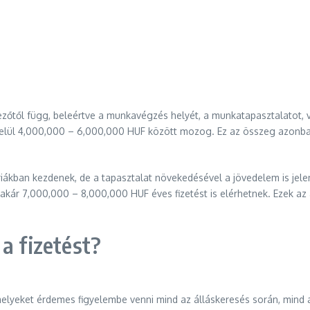
től függ, beleértve a munkavégzés helyét, a munkatapasztalatot, 
lül 4,000,000 – 6,000,000 HUF között mozog. Ez az összeg azonban 
riákban kezdenek, de a tapasztalat növekedésével a jövedelem is jel
 akár 7,000,000 – 8,000,000 HUF éves fizetést is elérhetnek. Ezek az
a fizetést?
elyeket érdemes figyelembe venni mind az álláskeresés során, mind 