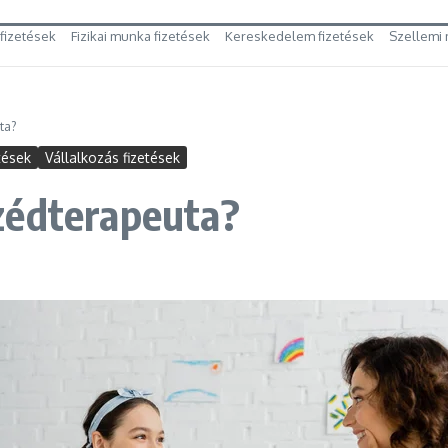
 fizetések
Fizikai munka fizetések
Kereskedelem fizetések
Szellemi 
ta?
tések
Vállalkozás fizetések
zédterapeuta?