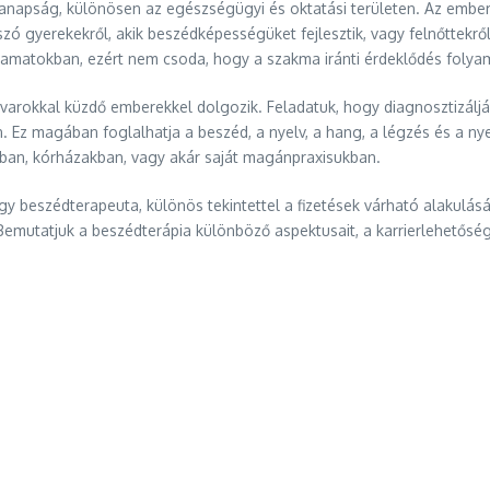
anapság, különösen az egészségügyi és oktatási területen. Az embe
zó gyerekekről, akik beszédképességüket fejlesztik, vagy felnőttekről
yamatokban, ezért nem csoda, hogy a szakma iránti érdeklődés folya
avarokkal küzdő emberekkel dolgozik. Feladatuk, hogy diagnosztizálj
Ez magában foglalhatja a beszéd, a nyelv, a hang, a légzés és a nye
ban, kórházakban, vagy akár saját magánpraxisukban.
y beszédterapeuta, különös tekintettel a fizetések várható alakulásá
mutatjuk a beszédterápia különböző aspektusait, a karrierlehetősége