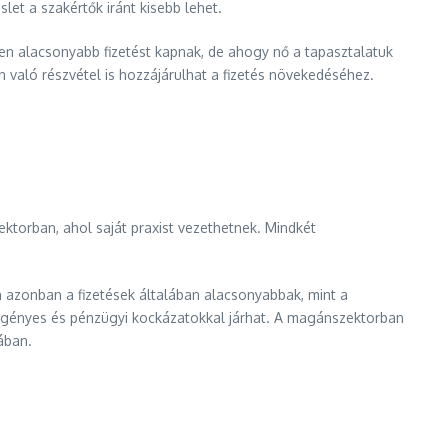
et a szakértők iránt kisebb lehet.
ően alacsonyabb fizetést kapnak, de ahogy nő a tapasztalatuk
 való részvétel is hozzájárulhat a fizetés növekedéséhez.
torban, ahol saját praxist vezethetnek. Mindkét
 azonban a fizetések általában alacsonyabbak, mint a
őigényes és pénzügyi kockázatokkal járhat. A magánszektorban
ában.