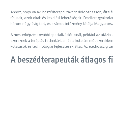
Ahhoz, hogy valaki beszédterapeutaként dolgozhasson, általá
típusait, azok okait és kezelési lehetőségeit. Emellett gyakorl
három-négy évig tart, és számos intézmény kínálja Magyarors
A mesterképzés további specializációt kínál, például az afázia
szereznek a terápiás technikákban és a kutatási módszerekben.
kutatások és technológiai fejlesztések által. Az élethosszig t
A beszédterapeuták átlagos f