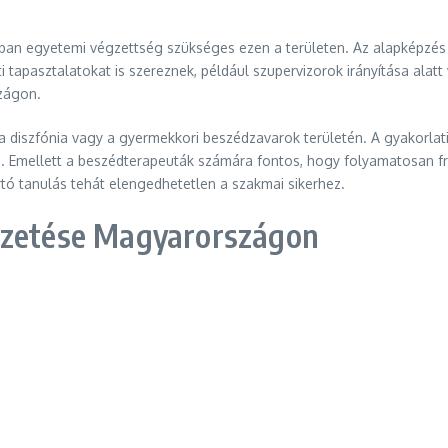
ban egyetemi végzettség szükséges ezen a területen. Az alapképzés 
ati tapasztalatokat is szereznek, például szupervizorok irányítása ala
zágon.
, a diszfónia vagy a gyermekkori beszédzavarok területén. A gyakorlat
 Emellett a beszédterapeuták számára fontos, hogy folyamatosan friss
artó tanulás tehát elengedhetetlen a szakmai sikerhez.
izetése Magyarországon