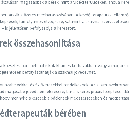
alában magasabbak a bérek, mint a vidéki területeken, ahol a keresl
repet játszik a fizetés meghatározásában. A kezdő terapeuták jellemz
 képzések, tanfolyamok elvégzése, valamint a szakmai szervezetekben
 is jelentősen befolyásolja a keresetet.
rek összehasonlítása
 közszférában, például iskolákban és kórházakban, vagy a magánszek
 jelentősen befolyásolhatják a szakmai jövedelmet.
nkahelyekkel és fix fizetésekkel rendelkeznek. Az állami szektorban
 magasabb jövedelem elérésére, bár a sikeres praxis felépítése id
, hogy mennyire sikeresek a páciensek megszerzésében és megtartás
zédterapeuták bérében