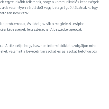
rek egyre inkább felismerik, hogy a kommunikációs képességek
, akik valamilyen sérülésből vagy betegségből lábalnak ki. Egy
matosan növekszik.
ák a problémákat, és kidolgozzák a megfelelő terápiás
lési képességek fejlesztését is. A beszédterapeuták
ra. A cikk célja, hogy hasznos információkkal szolgáljon mind
ket, valamint a bevételi forrásokat és az azokat befolyásoló