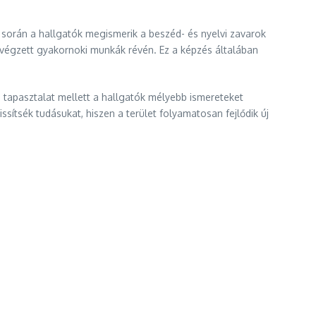
során a hallgatók megismerik a beszéd- és nyelvi zavarok
tt végzett gyakornoki munkák révén. Ez a képzés általában
i tapasztalat mellett a hallgatók mélyebb ismereteket
ítsék tudásukat, hiszen a terület folyamatosan fejlődik új