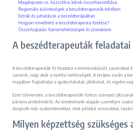
Magánpraxis vs. közszféra: bérek összehasonlítása
Regionális különbségek a beszédterapeuták bérében
Extrák és juttatások a beszédterápiában
Hogyan növelhető a beszédterapeuta fizetése?
Összefoglalás: Karrierlehetőségek és jövedelem
A beszédterapeuták feladatai 
A beszédterapeuták fő feladata a kommunikációs zavarokkal k
zavarok, vagy akár a nyelési nehézségek. A terápia során a b
magában foglalhatja a gyakorlatokat, játékokat, és egyéni va
Ezen túlmenően, a beszédterapeuták fontos szerepet játszanak
páciens problémáiról. Az eredmények alapján személyre szabot
dolgozik más szakemberekkel, mint például orvosokkal, tanár
Milyen képzettség szükséges