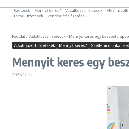
Fizetések
Mennyit keres?
Vállalkozás fizetések
Alkalmazotti
Tech/IT fizetések
Vendéglátás fizetések
Főoldal
/
Vállalkozás fizetések
/
Mennyit keres egy beszédterapeu
Alkalmazotti fizetések
Mennyit keres?
Szellemi munka fize
Mennyit keres egy bes
2025-12-24