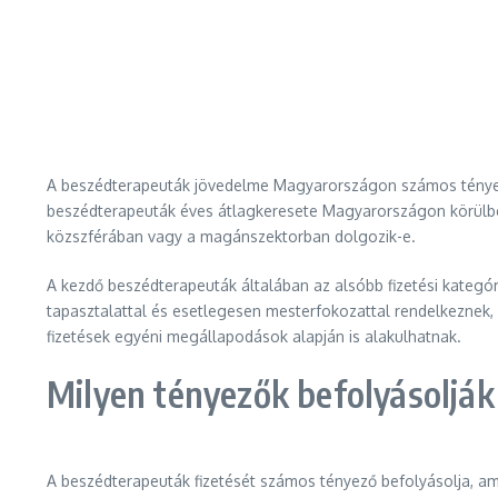
A beszédterapeuták jövedelme Magyarországon számos tényező
beszédterapeuták éves átlagkeresete Magyarországon körülbe
közszférában vagy a magánszektorban dolgozik-e.
A kezdő beszédterapeuták általában az alsóbb fizetési kategó
tapasztalattal és esetlegesen mesterfokozattal rendelkeznek,
fizetések egyéni megállapodások alapján is alakulhatnak.
Milyen tényezők befolyásolják 
A beszédterapeuták fizetését számos tényező befolyásolja, am