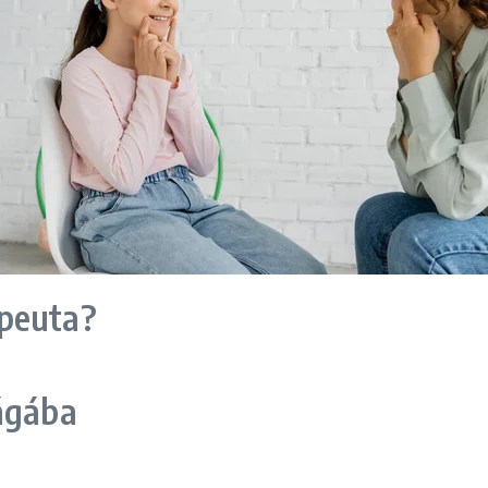
apeuta?
lágába