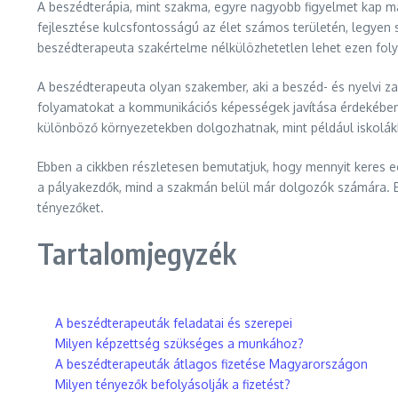
A beszédterápia, mint szakma, egyre nagyobb figyelmet kap m
fejlesztése kulcsfontosságú az élet számos területén, legyen s
beszédterapeuta szakértelme nélkülözhetetlen lehet ezen fol
A beszédterapeuta olyan szakember, aki a beszéd- és nyelvi z
folyamatokat a kommunikációs képességek javítása érdekében. 
különböző környezetekben dolgozhatnak, mint például iskolák
Ebben a cikkben részletesen bemutatjuk, hogy mennyit keres eg
a pályakezdők, mind a szakmán belül már dolgozók számára. Be
tényezőket.
Tartalomjegyzék
A beszédterapeuták feladatai és szerepei
Milyen képzettség szükséges a munkához?
A beszédterapeuták átlagos fizetése Magyarországon
Milyen tényezők befolyásolják a fizetést?