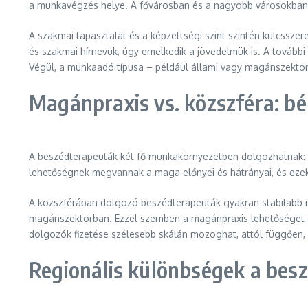
a munkavégzés helye. A fővárosban és a nagyobb városokban ált
A szakmai tapasztalat és a képzettségi szint szintén kulcssze
és szakmai hírnevük, úgy emelkedik a jövedelmük is. A további
Végül, a munkaadó típusa – például állami vagy magánszektor –
Magánpraxis vs. közszféra: bé
A beszédterapeuták két fő munkakörnyezetben dolgozhatnak: a
lehetőségnek megvannak a maga előnyei és hátrányai, és ezek
A közszférában dolgozó beszédterapeuták gyakran stabilabb mu
magánszektorban. Ezzel szemben a magánpraxis lehetőséget ad
dolgozók fizetése szélesebb skálán mozoghat, attól függően
Regionális különbségek a bes