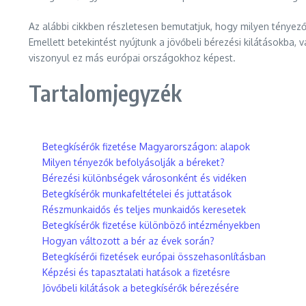
Az alábbi cikkben részletesen bemutatjuk, hogy milyen tényez
Emellett betekintést nyújtunk a jövőbeli bérezési kilátásokba
viszonyul ez más európai országokhoz képest.
Tartalomjegyzék
Betegkísérők fizetése Magyarországon: alapok
Milyen tényezők befolyásolják a béreket?
Bérezési különbségek városonként és vidéken
Betegkísérők munkafeltételei és juttatások
Részmunkaidős és teljes munkaidős keresetek
Betegkísérők fizetése különböző intézményekben
Hogyan változott a bér az évek során?
Betegkísérői fizetések európai összehasonlításban
Képzési és tapasztalati hatások a fizetésre
Jövőbeli kilátások a betegkísérők bérezésére