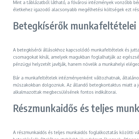
Mint a táblázatból látható, a fővárosi intézmények vonzóbb bér
életkehez igazodó alacsonyabb megélhetési költségek ezt rés
Betegkísérők munkafeltételei 
A betegkísérői állásokhoz kapcsolódó munkafeltételek és jutt
csomagokat kínál, amelyek magukban foglalhatják az egészségü
pénzügyi helyzetét javítják, hanem növelik a munkahelyi elégede
Bár a munkafeltételek intézményenként változhatnak, általános
műszakokban dolgozniuk. Az állandó betegkontaktus miatt a jó 
alkalmazottak megbecsülésének fontos indikátorai.
Részmunkaidős és teljes munk
A részmunkaidős és teljes munkaidős foglalkoztatás közötti v