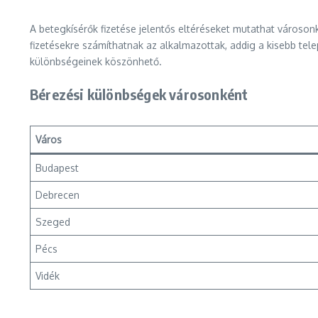
A betegkísérők fizetése jelentős eltéréseket mutathat város
fizetésekre számíthatnak az alkalmazottak, addig a kisebb te
különbségeinek köszönhető.
Bérezési különbségek városonként
Város
Budapest
Debrecen
Szeged
Pécs
Vidék