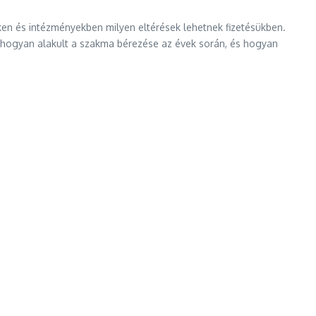
ken és intézményekben milyen eltérések lehetnek fizetésükben.
k, hogyan alakult a szakma bérezése az évek során, és hogyan