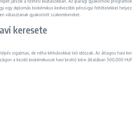
erepet játszik a fizetési kilátásokban. Az iparági gyakornoki program
y egy diplomás biokémikus kedvezőbb pénzügyi feltételekkel helyezke
esen választanak gyakorlott szakembereket.
avi keresete
pés izgalmas, de néha kihívásokkal teli időszak. Az átlagos havi ke
zágon a kezdő biokémikusok havi bruttó bére általában 500,000 HUF 