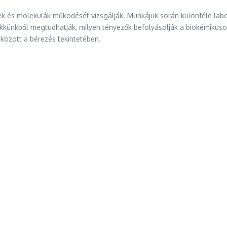
jtek és molekulák működését vizsgálják. Munkájuk során különféle la
künkből megtudhatják, milyen tényezők befolyásolják a biokémikusok 
között a bérezés tekintetében.