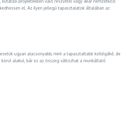
ok, kutatási projektekben való részvétel vagy akár nemzetközi
dhessen el. Az ilyen jellegű tapasztalatok általában az
resetük ugyan alacsonyabb, mint a tapasztaltabb kollégáké, de
körül alakul, bár ez az összeg változhat a munkáltató