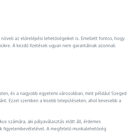
veli az előrelépési lehetőségeiket is. Emellett fontos, hogy
elmükre. A kezdő fizetések ugyan nem garantálnak azonnali
esten, és a nagyobb egyetemi városokban, mint például Szeged
ánt. Ezzel szemben a kisebb településeken, ahol kevesebb a
us számára, aki pályaválasztás előtt áll, érdemes
gek figyelembevételével. A megfelelő munkalehetőség