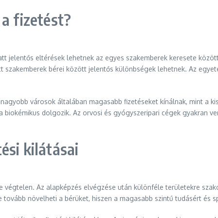
a fizetést?
att jelentős eltérések lehetnek az egyes szakemberek keresete közöt
tt szakemberek bérei között jelentős különbségek lehetnek. Az egyet
 nagyobb városok általában magasabb fizetéseket kínálnak, mint a kis
biokémikus dolgozik. Az orvosi és gyógyszeripari cégek gyakran ver
si kilátásai
 végtelen. Az alapképzés elvégzése után különféle területekre szak
ovább növelheti a bérüket, hiszen a magasabb szintű tudásért és spec