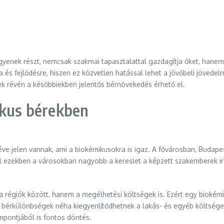
enek részt, nemcsak szakmai tapasztalattal gazdagítja őket, hanem nö
a és fejlődésre, hiszen ez közvetlen hatással lehet a jövőbeli jöved
 révén a későbbiekben jelentős bérnövekedés érhető el.
ikus bérekben
éve jelen vannak, ami a biokémikusokra is igaz. A fővárosban, Budap
l ezekben a városokban nagyobb a kereslet a képzett szakemberek ir
régiók között, hanem a megélhetési költségek is. Ezért egy biokémik
 a bérkülönbségek néha kiegyenlítődhetnek a lakás- és egyéb költsé
mpontjából is fontos döntés.