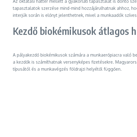
Az oktatási háttér mellett a gyakorlati tapasztalat is döntő sz
tapasztalatok szerzése mind-mind hozzájárulhatnak ahhoz, hog
interjúk során is előnyt jelenthetnek, mivel a munkaadók szív
Kezdő biokémikusok átlagos h
A pályakezdő biokémikusok számára a munkaerőpiacra való belé
a kezdők is számíthatnak versenyképes fizetésekre. Magyarors
típusától és a munkavégzés földrajzi helyétől függően.