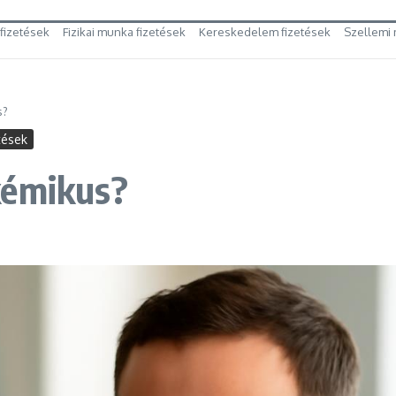
 fizetések
Fizikai munka fizetések
Kereskedelem fizetések
Szellemi 
s?
tések
kémikus?