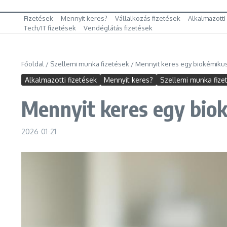
Fizetések
Mennyit keres?
Vállalkozás fizetések
Alkalmazotti
Tech/IT fizetések
Vendéglátás fizetések
Főoldal
/
Szellemi munka fizetések
/
Mennyit keres egy biokémiku
Alkalmazotti fizetések
Mennyit keres?
Szellemi munka fize
Mennyit keres egy bio
2026-01-21