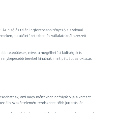
t. Az első és talán legfontosabb tényező a szakmai
emeken, kutatóintézetekben és vállalatoknál szerzett
ebb települések, mivel a megélhetési költségek is
senyképesebb béreket kínálnak, mint például az oktatási
osodhatnak, ami nagy mértékben befolyásolja a kereseti
iális szakértelemért rendszerint több juttatás jár.