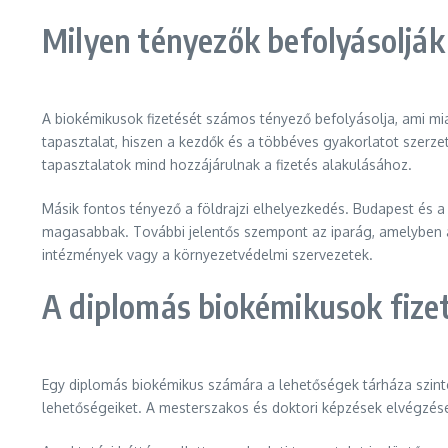
Milyen tényezők befolyásolják 
A biokémikusok fizetését számos tényező befolyásolja, ami mi
tapasztalat, hiszen a kezdők és a többéves gyakorlatot szerze
tapasztalatok mind hozzájárulnak a fizetés alakulásához.
Másik fontos tényező a földrajzi elhelyezkedés. Budapest és a
magasabbak. További jelentős szempont az iparág, amelyben a 
intézmények vagy a környezetvédelmi szervezetek.
A diplomás biokémikusok fizeté
Egy diplomás biokémikus számára a lehetőségek tárháza szinte
lehetőségeiket. A mesterszakos és doktori képzések elvégzése t