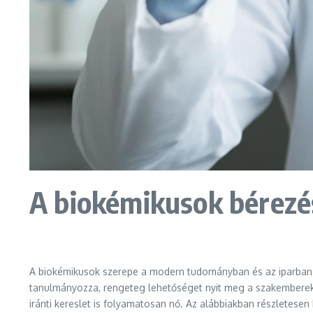
A biokémikusok bérez
A biokémikusok szerepe a modern tudományban és az iparban e
tanulmányozza, rengeteg lehetőséget nyit meg a szakemberek 
iránti kereslet is folyamatosan nő. Az alábbiakban részletese