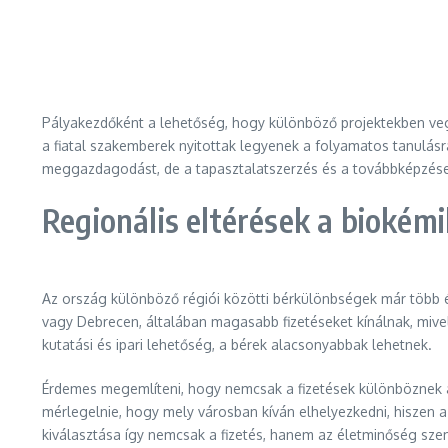
Pályakezdőként a lehetőség, hogy különböző projektekben vegy
a fiatal szakemberek nyitottak legyenek a folyamatos tanulásr
meggazdagodást, de a tapasztalatszerzés és a továbbképzések
Regionális eltérések a biokém
Az ország különböző régiói közötti bérkülönbségek már több 
vagy Debrecen, általában magasabb fizetéseket kínálnak, mive
kutatási és ipari lehetőség, a bérek alacsonyabbak lehetnek.
Érdemes megemlíteni, hogy nemcsak a fizetések különböznek a 
mérlegelnie, hogy mely városban kíván elhelyezkedni, hiszen
kiválasztása így nemcsak a fizetés, hanem az életminőség sze