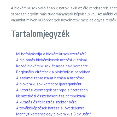
A biokémikusok valójában kutatók, akik az élő rendszerek, se
szorosan együtt más tudományágak képviselőivel. Az alábbi cik
valamint milyen különbségek figyelhetők meg az egyes régiók 
Tartalomjegyzék
Mi befolyásolja a biokémikusok fizetését?
A diplomás biokémikusok fizetési kilátásai
Kezdő biokémikusok átlagos havi keresete
Regionális eltérések a biokémikus bérekben
A szakmai tapasztalat hatása a fizetésre
A biokémikusok keresete iparáganként
A juttatási csomagok szerepe a fizetésben
Nemzetközi összehasonlítás perspektívái
A kutatás és fejlesztés szektor bérei
A továbbképzések hatása a jövedelemre
Mennyit kereshet egy biokémikus 5 év után?