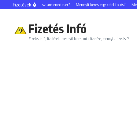
Ugrás a tartalomhoz
Fizetések
Mennyit keres egy sztármenedzser?
Mennyit keres egy celebfotós?
Mennyit 
Fizetés Infó
Fizetés infó, fizetések, mennyit keres, mi a fizetése, mennyi a fizetése?