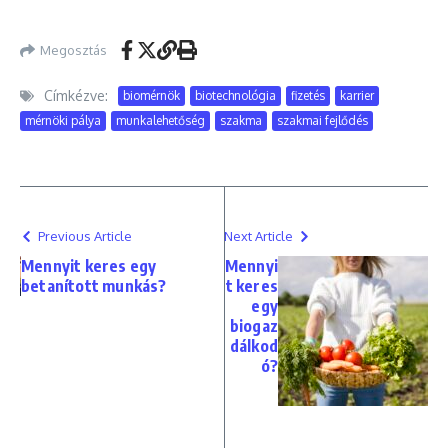
Megosztás
Címkézve:
biomérnök
biotechnológia
fizetés
karrier
mérnöki pálya
munkalehetőség
szakma
szakmai fejlődés
Previous Article
Next Article
Mennyit keres egy
Mennyi
betanított munkás?
t keres
egy
biogaz
dálkod
ó?