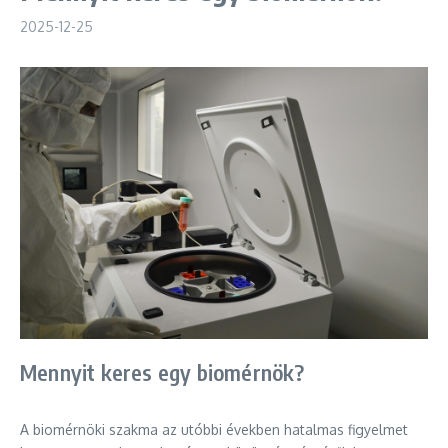
2025-12-25
Mennyit keres egy biomérnök?
A biomérnöki szakma az utóbbi években hatalmas figyelmet