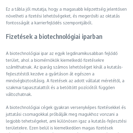
Ez a tábla jól mutatja, hogy a magasabb képzettség jelentősen
növelheti a fizetési lehetőségeket, és megerősíti az oktatás
fontosságát a karrierfejlődés szempontjából.
Fizetések a biotechnológiai iparban
A biotechnológiai ipar az egyik legdinamikusabban fejlődő
terület, ahol a biomérnökök kiemelkedő fizetésekre
számíthatnak. Az iparág számos lehetőséget kínál a kutatás-
fejlesztéstől kezdve a gyártáson át egészen a
minőségbiztosításig. A fizetések az adott vállalat méretétől, a
szakmai tapasztalattól és a betöltött pozíciótól függően
változhatnak.
A biotechnológiai cégek gyakran versenyképes fizetésekkel és
juttatási csomagokkal próbálják meg magukhoz vonzani a
legjobb tehetségeket, ami különösen igaz a kutatás-fejlesztési
területekre. Ezen belül is kiemelkedően magas fizetések