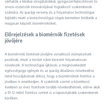
várhatók a klinikai vizsgálatokkal, gyógyszerfejlesztéssel és
orvosi eszközök innovációjával foglalkozó szakemberek
számára. Az iparági verseny és a folyamatos technológiai
fejlődés miatt a biotechnológiai cégek kiemelten értékelik a
magasan képzett biomérnököket.
Előrejelzések a biomérnök fizetések
jövőjére
A biomérnöki fizetések jövőjére vonatkozó előrejelzések
pozitívak, mivel a terület iránti kereslet folyamatosan
növekszik. A technológiai újítások, a megnövekedett
egészségügyi igények és az iparág általános növekedése
mind hozzájárulnak ahhoz, hogy a biomérnökök fizetése a
jövőben is emelkedjen. A szakértők szerint a következő
években az éves fizetések tovább növekedhetnek, elérve akár
a 10-12 millió forintos szintet is a tapasztaltabb szakemberek
körében.