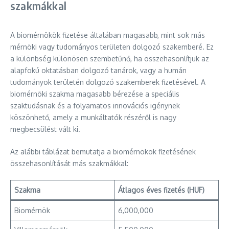
szakmákkal
A biomérnökök fizetése általában magasabb, mint sok más
mérnöki vagy tudományos területen dolgozó szakemberé. Ez
a különbség különösen szembetűnő, ha összehasonlítjuk az
alapfokú oktatásban dolgozó tanárok, vagy a humán
tudományok területén dolgozó szakemberek fizetésével. A
biomérnöki szakma magasabb bérezése a speciális
szaktudásnak és a folyamatos innovációs igénynek
köszönhető, amely a munkáltatók részéről is nagy
megbecsülést vált ki.
Az alábbi táblázat bemutatja a biomérnökök fizetésének
összehasonlítását más szakmákkal:
Szakma
Átlagos éves fizetés (HUF)
Biomérnök
6,000,000