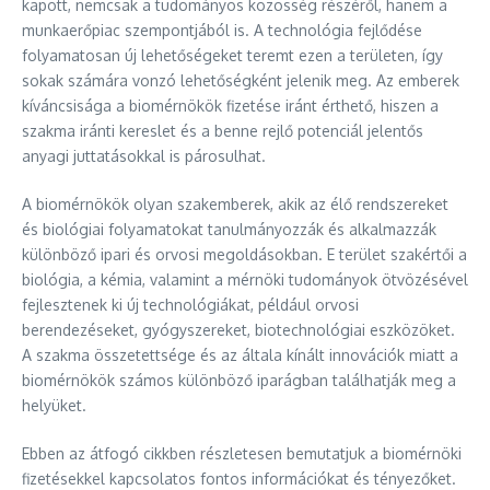
kapott, nemcsak a tudományos közösség részéről, hanem a
munkaerőpiac szempontjából is. A technológia fejlődése
folyamatosan új lehetőségeket teremt ezen a területen, így
sokak számára vonzó lehetőségként jelenik meg. Az emberek
kíváncsisága a biomérnökök fizetése iránt érthető, hiszen a
szakma iránti kereslet és a benne rejlő potenciál jelentős
anyagi juttatásokkal is párosulhat.
A biomérnökök olyan szakemberek, akik az élő rendszereket
és biológiai folyamatokat tanulmányozzák és alkalmazzák
különböző ipari és orvosi megoldásokban. E terület szakértői a
biológia, a kémia, valamint a mérnöki tudományok ötvözésével
fejlesztenek ki új technológiákat, például orvosi
berendezéseket, gyógyszereket, biotechnológiai eszközöket.
A szakma összetettsége és az általa kínált innovációk miatt a
biomérnökök számos különböző iparágban találhatják meg a
helyüket.
Ebben az átfogó cikkben részletesen bemutatjuk a biomérnöki
fizetésekkel kapcsolatos fontos információkat és tényezőket.