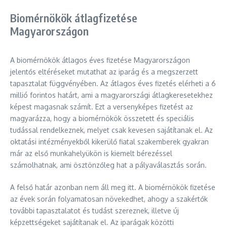
Biomérnökök átlagfizetése
Magyarországon
A biomérnökök átlagos éves fizetése Magyarországon
jelentős eltéréseket mutathat az iparág és a megszerzett
tapasztalat függvényében. Az átlagos éves fizetés elérheti a 6
millió forintos határt, ami a magyarországi átlagkeresetekhez
képest magasnak számít. Ezt a versenyképes fizetést az
magyarázza, hogy a biomérnökök összetett és speciális
tudással rendelkeznek, melyet csak kevesen sajátítanak el. Az
oktatási intézményekből kikerülő fiatal szakemberek gyakran
már az első munkahelyükön is kiemelt bérezéssel
számolhatnak, ami ösztönzőleg hat a pályaválasztás során.
A felső határ azonban nem áll meg itt. A biomérnökök fizetése
az évek során folyamatosan növekedhet, ahogy a szakértők
további tapasztalatot és tudást szereznek, illetve új
képzettségeket sajátítanak el. Az iparágak közötti