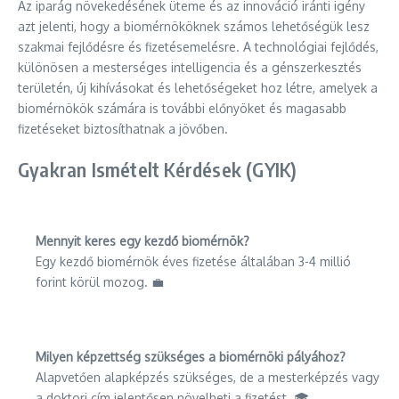
Az iparág növekedésének üteme és az innováció iránti igény
azt jelenti, hogy a biomérnököknek számos lehetőségük lesz
szakmai fejlődésre és fizetésemelésre. A technológiai fejlődés,
különösen a mesterséges intelligencia és a génszerkesztés
területén, új kihívásokat és lehetőségeket hoz létre, amelyek a
biomérnökök számára is további előnyöket és magasabb
fizetéseket biztosíthatnak a jövőben.
Gyakran Ismételt Kérdések (GYIK)
Mennyit keres egy kezdő biomérnök?
Egy kezdő biomérnök éves fizetése általában 3-4 millió
forint körül mozog. 💼
Milyen képzettség szükséges a biomérnöki pályához?
Alapvetően alapképzés szükséges, de a mesterképzés vagy
a doktori cím jelentősen növelheti a fizetést. 🎓