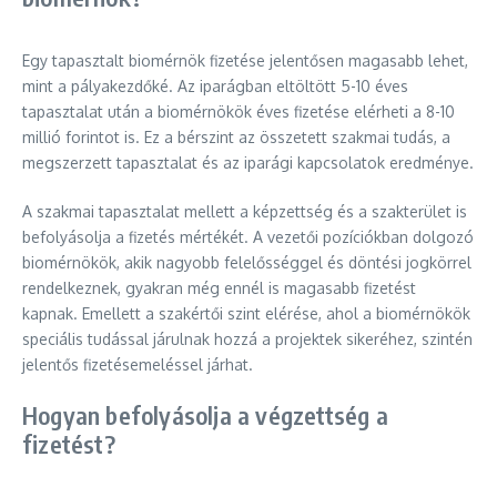
Egy tapasztalt biomérnök fizetése jelentősen magasabb lehet,
mint a pályakezdőké. Az iparágban eltöltött 5-10 éves
tapasztalat után a biomérnökök éves fizetése elérheti a 8-10
millió forintot is. Ez a bérszint az összetett szakmai tudás, a
megszerzett tapasztalat és az iparági kapcsolatok eredménye.
A szakmai tapasztalat mellett a képzettség és a szakterület is
befolyásolja a fizetés mértékét. A vezetői pozíciókban dolgozó
biomérnökök, akik nagyobb felelősséggel és döntési jogkörrel
rendelkeznek, gyakran még ennél is magasabb fizetést
kapnak. Emellett a szakértői szint elérése, ahol a biomérnökök
speciális tudással járulnak hozzá a projektek sikeréhez, szintén
jelentős fizetésemeléssel járhat.
Hogyan befolyásolja a végzettség a
fizetést?