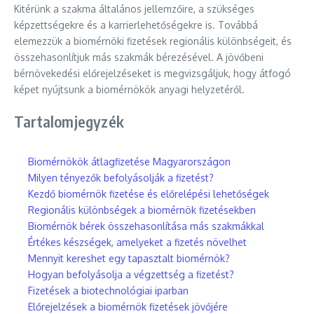
Kitérünk a szakma általános jellemzőire, a szükséges
képzettségekre és a karrierlehetőségekre is. Továbbá
elemezzük a biomérnöki fizetések regionális különbségeit, és
összehasonlítjuk más szakmák bérezésével. A jövőbeni
bérnövekedési előrejelzéseket is megvizsgáljuk, hogy átfogó
képet nyújtsunk a biomérnökök anyagi helyzetéről.
Tartalomjegyzék
Biomérnökök átlagfizetése Magyarországon
Milyen tényezők befolyásolják a fizetést?
Kezdő biomérnök fizetése és előrelépési lehetőségek
Regionális különbségek a biomérnök fizetésekben
Biomérnök bérek összehasonlítása más szakmákkal
Értékes készségek, amelyeket a fizetés növelhet
Mennyit kereshet egy tapasztalt biomérnök?
Hogyan befolyásolja a végzettség a fizetést?
Fizetések a biotechnológiai iparban
Előrejelzések a biomérnök fizetések jövőjére