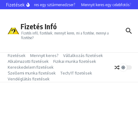
Ugrás a tartalomhoz
Fizetések
Mennyit keres egy sztármenedzser?
Mennyit keres egy celebfotós?
Me
Fizetés Infó
Fizetés infó, fizetések, mennyit keres, mi a fizetése, mennyi a
fizetése?
Fizetések
Mennyit keres?
Vállalkozás fizetések
Alkalmazotti fizetések
Fizikai munka fizetések
Kereskedelem fizetések
Szellemi munka fizetések
Tech/IT fizetések
Vendéglátás fizetések