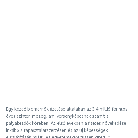
Egy kezdő biomérnök fizetése általában az 3-4 millió forintos
éves szinten mozog, ami versenyképesnek számít a
pályakezdők körében. Az első években a fizetés növekedése
inkább a tapasztalatszerzésen és az új képességek
elsajátításán múlik. Az egyetemekről frissen kikerülő