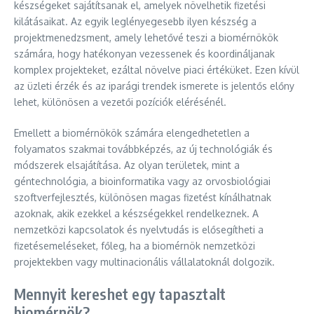
készségeket sajátítsanak el, amelyek növelhetik fizetési
kilátásaikat. Az egyik leglényegesebb ilyen készség a
projektmenedzsment, amely lehetővé teszi a biomérnökök
számára, hogy hatékonyan vezessenek és koordináljanak
komplex projekteket, ezáltal növelve piaci értéküket. Ezen kívül
az üzleti érzék és az iparági trendek ismerete is jelentős előny
lehet, különösen a vezetői pozíciók elérésénél.
Emellett a biomérnökök számára elengedhetetlen a
folyamatos szakmai továbbképzés, az új technológiák és
módszerek elsajátítása. Az olyan területek, mint a
géntechnológia, a bioinformatika vagy az orvosbiológiai
szoftverfejlesztés, különösen magas fizetést kínálhatnak
azoknak, akik ezekkel a készségekkel rendelkeznek. A
nemzetközi kapcsolatok és nyelvtudás is elősegítheti a
fizetésemeléseket, főleg, ha a biomérnök nemzetközi
projektekben vagy multinacionális vállalatoknál dolgozik.
Mennyit kereshet egy tapasztalt
biomérnök?