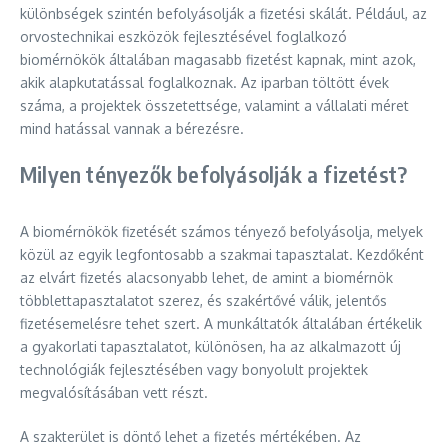
különbségek szintén befolyásolják a fizetési skálát. Például, az
orvostechnikai eszközök fejlesztésével foglalkozó
biomérnökök általában magasabb fizetést kapnak, mint azok,
akik alapkutatással foglalkoznak. Az iparban töltött évek
száma, a projektek összetettsége, valamint a vállalati méret
mind hatással vannak a bérezésre.
Milyen tényezők befolyásolják a fizetést?
A biomérnökök fizetését számos tényező befolyásolja, melyek
közül az egyik legfontosabb a szakmai tapasztalat. Kezdőként
az elvárt fizetés alacsonyabb lehet, de amint a biomérnök
többlettapasztalatot szerez, és szakértővé válik, jelentős
fizetésemelésre tehet szert. A munkáltatók általában értékelik
a gyakorlati tapasztalatot, különösen, ha az alkalmazott új
technológiák fejlesztésében vagy bonyolult projektek
megvalósításában vett részt.
A szakterület is döntő lehet a fizetés mértékében. Az