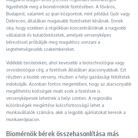
figyelhetők meg a biomérnökök fizetésében. A főváros,
Budapest, valamint az ipari központok, mint például Győr vagy
Debrecen, általában magasabb fizetéseket kínálnak. Ennek
oka, hogy ezekben a régiókban koncentrálódnak a nagyobb
vállalatok és kutatóintézetek, amelyek versenyképes
bérezéssel próbálják meg magukhoz vonzani a
legtehetségesebb szakembereket.
Vidékibb területeken, ahol kevesebb a biotechnológiai vagy
orvosbiológiai cég, a fizetések általában alacsonyabbak. Ezt
részben a kisebb verseny, részben a helyi gazdasági feltételek
indokolják. Azonban fontos megemlíteni, hogy az alacsonyabb
megélhetési költségek miatt ezek a fizetések is
versenyképesek lehetnek a helyi szinten. A regionális
különbségek megértése kulcsfontosságú lehet a
munkavállalók számára, akik a legjobb ajánlatokat keresik a
munkaerőpiacon.
Biomérnök bérek összehasonlítása más