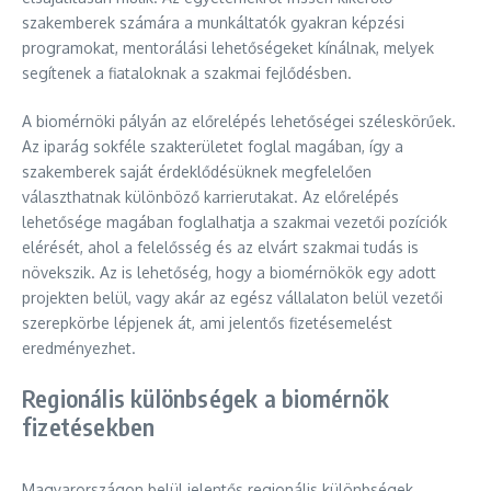
szakemberek számára a munkáltatók gyakran képzési
programokat, mentorálási lehetőségeket kínálnak, melyek
segítenek a fiataloknak a szakmai fejlődésben.
A biomérnöki pályán az előrelépés lehetőségei széleskörűek.
Az iparág sokféle szakterületet foglal magában, így a
szakemberek saját érdeklődésüknek megfelelően
választhatnak különböző karrierutakat. Az előrelépés
lehetősége magában foglalhatja a szakmai vezetői pozíciók
elérését, ahol a felelősség és az elvárt szakmai tudás is
növekszik. Az is lehetőség, hogy a biomérnökök egy adott
projekten belül, vagy akár az egész vállalaton belül vezetői
szerepkörbe lépjenek át, ami jelentős fizetésemelést
eredményezhet.
Regionális különbségek a biomérnök
fizetésekben
Magyarországon belül jelentős regionális különbségek