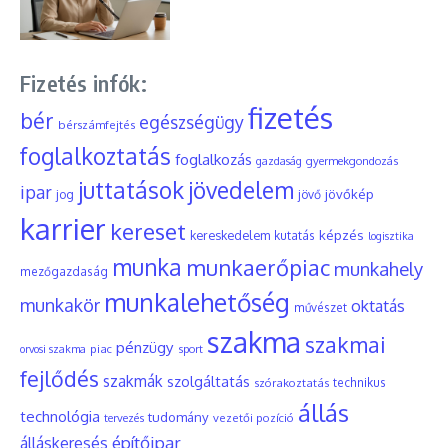
Fizetés infók:
fizetés
bér
egészségügy
bérszámfejtés
foglalkoztatás
foglalkozás
gyermekgondozás
gazdaság
juttatások
jövedelem
ipar
jövőkép
jog
jövő
karrier
kereset
képzés
kereskedelem
kutatás
logisztika
munka
munkaerőpiac
munkahely
mezőgazdaság
munkalehetőség
munkakör
oktatás
művészet
szakma
szakmai
pénzügy
piac
orvosi szakma
sport
fejlődés
szakmák
szolgáltatás
szórakoztatás
technikus
állás
technológia
tudomány
tervezés
vezetői pozíció
építőipar
álláskeresés