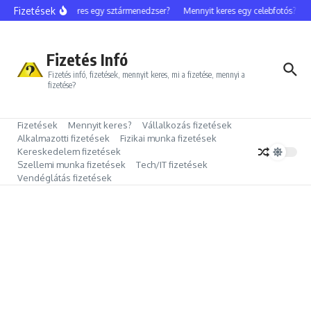
Ugrás a tartalomhoz
Fizetések
Mennyit keres egy sztármenedzser?
Mennyit keres egy celebfotós?
M
Fizetés Infó
Fizetés infó, fizetések, mennyit keres, mi a fizetése, mennyi a
fizetése?
Fizetések
Mennyit keres?
Vállalkozás fizetések
Alkalmazotti fizetések
Fizikai munka fizetések
Kereskedelem fizetések
Szellemi munka fizetések
Tech/IT fizetések
Vendéglátás fizetések