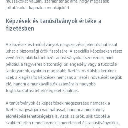
műszakokat vállalni, számíthatnak arra, hogy magasabb
juttatásokat kapnak a munkájukért.
Képzések és tanúsítványok értéke a
fizetésben
A képzések és tanúsítványok megszerzése jelentős hatással
lehet a biztonsági őrök fizetésére. A speciális képzéseken részt
vevő őrök, akik különböző tanúsítványokat szereznek, mint
például a fegyveres biztonsági őri engedély vagy a tűzoltási
tanfolyamok, gyakran magasabb fizetési osztályba kerülnek.
Ezek a kiegészítő képzések nemcsak a fizetés növelését segítik
elő, hanem a munkavállalók számára is nagyobb
foglalkoztatási lehetőségeket kínálnak.
A tanúsítványok és képesítések megszerzése nemcsak a
fizetés nagyságára van hatással, hanem a munkahelyi
előrelépési lehetőségekre is. Azok az őrök, akik többféle
szakterületen rendelkeznek ismeretekkel és tanúsítványokkal,