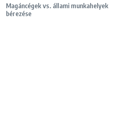
Magáncégek vs. állami munkahelyek
bérezése