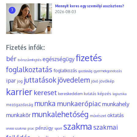
Mennyit keres egy személyi asszisztens?
3
2026-08-03
Fizetés infók:
fizetés
bér
egészségügy
bérszámfejtés
foglalkoztatás
foglalkozás
gyermekgondozás
gazdaság
juttatások
jövedelem
ipar
jövőkép
jog
jövő
karrier
kereset
képzés
kereskedelem
kutatás
logisztika
munka
munkaerőpiac
munkahely
mezőgazdaság
munkalehetőség
munkakör
oktatás
művészet
szakma
szakmai
pénzügy
piac
orvosi szakma
sport