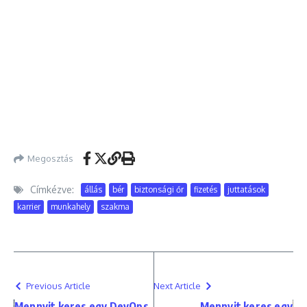
Megosztás
Címkézve:
állás
bér
biztonsági őr
fizetés
juttatások
karrier
munkahely
szakma
Previous Article
Next Article
Mennyit keres egy DevOps
Mennyit keres egy