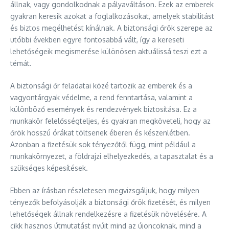
állnak, vagy gondolkodnak a pályaváltáson. Ezek az emberek
gyakran keresik azokat a foglalkozásokat, amelyek stabilitást
és biztos megélhetést kínálnak. A biztonsági őrök szerepe az
utóbbi években egyre fontosabbá vált, így a kereseti
lehetőségeik megismerése különösen aktuálissá teszi ezt a
témát.
A biztonsági őr feladatai közé tartozik az emberek és a
vagyontárgyak védelme, a rend fenntartása, valamint a
különböző események és rendezvények biztosítása. Ez a
munkakör felelősségteljes, és gyakran megköveteli, hogy az
őrök hosszú órákat töltsenek éberen és készenlétben.
Azonban a fizetésük sok tényezőtől függ, mint például a
munkakörnyezet, a földrajzi elhelyezkedés, a tapasztalat és a
szükséges képesítések.
Ebben az írásban részletesen megvizsgáljuk, hogy milyen
tényezők befolyásolják a biztonsági őrök fizetését, és milyen
lehetőségek állnak rendelkezésre a fizetésük növelésére. A
cikk hasznos útmutatást nyújt mind az újoncoknak, mind a