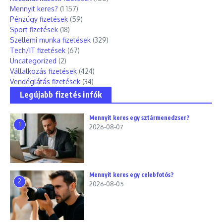
Mennyit keres?
(1 157)
Pénzügy fizetések
(59)
Sport fizetések
(18)
Szellemi munka fizetések
(329)
Tech/IT fizetések
(67)
Uncategorized
(2)
Vállalkozás fizetések
(424)
Vendéglátás fizetések
(34)
Legújabb fizetés infók
Mennyit keres egy sztármenedzser?
1
2026-08-07
Mennyit keres egy celebfotós?
2
2026-08-05