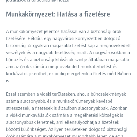
Munkakörnyezet: Hatása a fizetésre
A munkakörnyezet jelentős hatással van a biztonsági őrök
fizetésére. Például egy nagyvárosi környezetben dolgozó
biztonsági őr gyakran magasabb fizetést kap a megnövekedett
veszélyek és a nagyobb felelősség miatt. A nagyvárosokban a
bűnözés és a biztonsági kihívások szintje általában magasabb,
ami az őrök számára megnövekedett munkaterhelést és
kockázatot jelenthet, ez pedig megjelenik a fizetés mértékében
is.
Ezzel szemben a vidéki területeken, ahol a bűncselekmények
száma alacsonyabb, és a munkakörülmények kevésbé
stresszesek, a fizetések is általában alacsonyabbak. Azonban
a vidéki munkavállalók számára a megélhetési költségek is
alacsonyabbak lehetnek, ami ellensúlyozhatja a fizetések
közötti különbséget. Az ilyen területeken dolgozó biztonsági
őrök számára a munkakörnyezet nyugodtabb lehet, de ez a