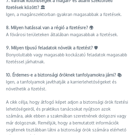
7. Vannak különbségek a magán- és állami szektorbeli
fizetések között? 🏛️
Igen, a magánszektorban gyakran magasabbak a fizetések.
8. Milyen hatással van a régió a fizetésre? 🌍
A fővárosi területeken általában magasabbak a fizetések.
9. Milyen típusú feladatok növelik a fizetést? 🛡️
Bonyolultabb vagy magasabb kockázatú feladatok magasabb
fizetéssel járhatnak.
10. Érdemes-e a biztonsági őröknek tanfolyamokra járni? 📚
Igen, a tanfolyamok javíthatják a karrierlehetőségeket és
növelhetik a fizetést.
A cikk célja, hogy átfogó képet adjon a biztonsági őrök fizetési
lehetőségeiről, és praktikus tanácsokat nyújtson azok
számára, akik ebben a szakmában szeretnének dolgozni vagy
már dolgoznak. Reméljük, hogy a bemutatott információk
segítenek tisztábban látni a biztonsági őrök számára elérhető