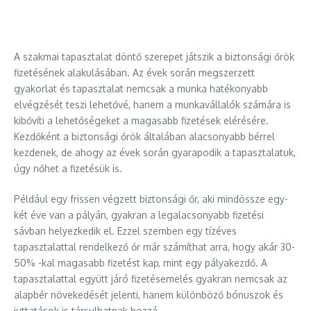
A szakmai tapasztalat döntő szerepet játszik a biztonsági őrök
fizetésének alakulásában. Az évek során megszerzett
gyakorlat és tapasztalat nemcsak a munka hatékonyabb
elvégzését teszi lehetővé, hanem a munkavállalók számára is
kibővíti a lehetőségeket a magasabb fizetések elérésére.
Kezdőként a biztonsági őrök általában alacsonyabb bérrel
kezdenek, de ahogy az évek során gyarapodik a tapasztalatuk,
úgy nőhet a fizetésük is.
Például egy frissen végzett biztonsági őr, aki mindössze egy-
két éve van a pályán, gyakran a legalacsonyabb fizetési
sávban helyezkedik el. Ezzel szemben egy tízéves
tapasztalattal rendelkező őr már számíthat arra, hogy akár 30-
50% -kal magasabb fizetést kap, mint egy pályakezdő. A
tapasztalattal együtt járó fizetésemelés gyakran nemcsak az
alapbér növekedését jelenti, hanem különböző bónuszok és
juttatások is társulhatnak hozzá.