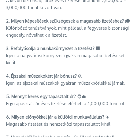
A kezdő biztonsági őrök éves fizetése általában 2,500,000 –
3,000,000 forint között van.
2. Milyen képesítések szükségesek a magasabb fizetéshez? 🎓
Különböző tanúsítványok, mint például a fegyveres biztonsági
engedély, növelhetik a fizetést.
3. Befolyásolja a munkakörnyezet a fizetést? 🏢
Igen, a nagyvárosi környezet gyakran magasabb fizetéseket
kínál.
4. Éjszakai műszakokért jár bónusz? 🌜
Igen, az éjszakai műszakok gyakran műszakpótlékkal járnak.
5. Mennyit keres egy tapasztalt őr? 🧑‍💼
Egy tapasztalt őr éves fizetése elérheti a 4,000,000 forintot.
6. Milyen előnyökkel jár a külföldi munkavállalás? ✈️
Magasabb fizetést és nemzetközi tapasztalatot kínál.