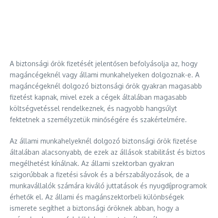
A biztonsági őrök fizetését jelentősen befolyásolja az, hogy
magáncégeknél vagy állami munkahelyeken dolgoznak-e. A
magáncégeknél dolgozó biztonsági őrök gyakran magasabb
fizetést kapnak, mivel ezek a cégek általában magasabb
költségvetéssel rendelkeznek, és nagyobb hangsúlyt
fektetnek a személyzetük minőségére és szakértelmére.
Az állami munkahelyeknél dolgozó biztonsági őrök fizetése
általában alacsonyabb, de ezek az állások stabilitást és biztos
megélhetést kínálnak. Az állami szektorban gyakran
szigorúbbak a fizetési sávok és a bérszabályozások, de a
munkavállalók számára kiváló juttatások és nyugdíjprogramok
érhetők el. Az állami és magánszektorbeli különbségek
ismerete segíthet a biztonsági őröknek abban, hogy a