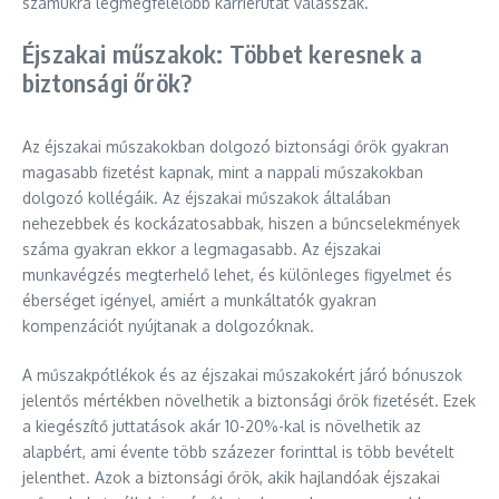
számukra legmegfelelőbb karrierutat válasszák.
Éjszakai műszakok: Többet keresnek a
biztonsági őrök?
Az éjszakai műszakokban dolgozó biztonsági őrök gyakran
magasabb fizetést kapnak, mint a nappali műszakokban
dolgozó kollégáik. Az éjszakai műszakok általában
nehezebbek és kockázatosabbak, hiszen a bűncselekmények
száma gyakran ekkor a legmagasabb. Az éjszakai
munkavégzés megterhelő lehet, és különleges figyelmet és
éberséget igényel, amiért a munkáltatók gyakran
kompenzációt nyújtanak a dolgozóknak.
A műszakpótlékok és az éjszakai műszakokért járó bónuszok
jelentős mértékben növelhetik a biztonsági őrök fizetését. Ezek
a kiegészítő juttatások akár 10-20%-kal is növelhetik az
alapbért, ami évente több százezer forinttal is több bevételt
jelenthet. Azok a biztonsági őrök, akik hajlandóak éjszakai