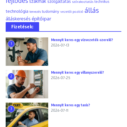
fejlődés
szakmák
szolgáltatás
szórakoztatás
technikus
állás
technológia
tudomány
tervezés
vezetői pozíció
építőipar
álláskeresés
Fizetések:
Mennyit keres egy vízvezeték-szerelő?
1
2026-07-13
Mennyit keres egy villanyszerelő?
2
2026-07-25
Mennyit keres egy taxis?
3
2026-07-11