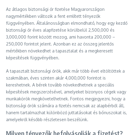
Az átlagos biztonsági őr fizetése Magyarországon
nagymértékben változik a fent említett tényezők
függvényében. Általánosságban elmondható, hogy egy kezdő
biztonsági őr éves alapfizetése körülbelül 2,500,000 és
3,000,000 forint között mozog, ami havonta 200,000 –
250,000 forintot jelent. Azonban ez az összeg jelentős
mértékben növekedhet a tapasztalat és a megkeresett
képesítések függvényében.
A tapasztalt biztonsági őrök, akik már több évet eltöltöttek a
szakmában, éves szinten akár 4,000,000 forintot is
kereshetnek. A bérek tovább növekedhetnek a speciális
képesítések megszerzésével, amelyeket bizonyos cégek vagy
munkakörök megkövetelhetnek. Fontos megjegyezni, hogy a
biztonsági őrök számára a fizetés nemcsak az alapbérből áll,
hanem tartalmazhat különböző juttatásokat és bónuszokat is,
amelyekről később részletesen beszélünk.
Milyen tényezők befolyásolják a fizetést?