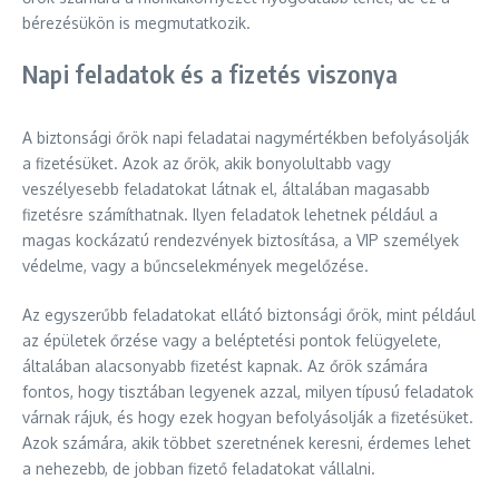
bérezésükön is megmutatkozik.
Napi feladatok és a fizetés viszonya
A biztonsági őrök napi feladatai nagymértékben befolyásolják
a fizetésüket. Azok az őrök, akik bonyolultabb vagy
veszélyesebb feladatokat látnak el, általában magasabb
fizetésre számíthatnak. Ilyen feladatok lehetnek például a
magas kockázatú rendezvények biztosítása, a VIP személyek
védelme, vagy a bűncselekmények megelőzése.
Az egyszerűbb feladatokat ellátó biztonsági őrök, mint például
az épületek őrzése vagy a beléptetési pontok felügyelete,
általában alacsonyabb fizetést kapnak. Az őrök számára
fontos, hogy tisztában legyenek azzal, milyen típusú feladatok
várnak rájuk, és hogy ezek hogyan befolyásolják a fizetésüket.
Azok számára, akik többet szeretnének keresni, érdemes lehet
a nehezebb, de jobban fizető feladatokat vállalni.