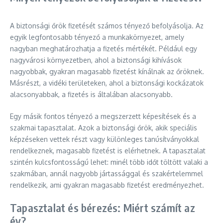
A biztonsági őrök fizetését számos tényező befolyásolja. Az
egyik legfontosabb tényező a munkakörnyezet, amely
nagyban meghatározhatja a fizetés mértékét. Például egy
nagyvárosi környezetben, ahol a biztonsági kihívások
nagyobbak, gyakran magasabb fizetést kínálnak az őröknek.
Másrészt, a vidéki területeken, ahol a biztonsági kockázatok
alacsonyabbak, a fizetés is általában alacsonyabb.
Egy másik fontos tényező a megszerzett képesítések és a
szakmai tapasztalat. Azok a biztonsági őrök, akik speciális
képzéseken vettek részt vagy különleges tanúsítványokkal
rendelkeznek, magasabb fizetést is elérhetnek. A tapasztalat
szintén kulcsfontosságú lehet: minél több időt töltött valaki a
szakmában, annál nagyobb jártassággal és szakértelemmel
rendelkezik, ami gyakran magasabb fizetést eredményezhet.
Tapasztalat és bérezés: Miért számít az
év?