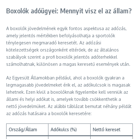
Boxolók adóügyei: Mennyit visz el az állam?
A boxolók jövedelmének egyik fontos aspektusa az adózás,
amely jelentős mértékben befolyásolhatja a sportolók
ténylegesen megmaradó keresetét. Az adózási
kötelezettségek országonként eltérőek, de az általános
szabályok szerint a profi boxolók jelentős adóterhekkel
számolhatnak, különösen a magas keresetű események után.
Az Egyesült Államokban például, ahol a boxolók gyakran a
legmagasabb jövedelmeket érik el, az adókulcsok is magasak
lehetnek. Ezen kívül a boxolóknak figyelembe kell venniük az
állami és helyi adókat is, amelyek tovább csökkenthetik a
nettó jövedelmüket. Az alábbi táblázat bemutat néhány példát
az adózás hatásaira a boxolók keresetére:
Ország/Állam
Adókulcs (%)
Nettó kereset