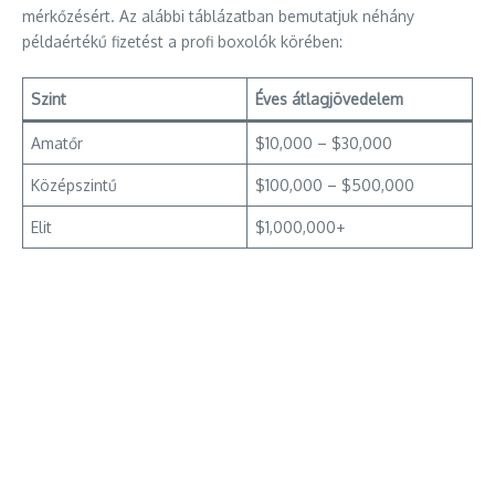
mérkőzésért. Az alábbi táblázatban bemutatjuk néhány
példaértékű fizetést a profi boxolók körében:
Szint
Éves átlagjövedelem
Amatőr
$10,000 – $30,000
Középszintű
$100,000 – $500,000
Elit
$1,000,000+