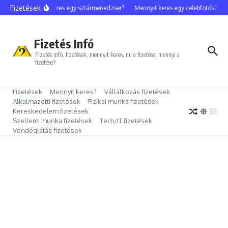
Ugrás a tartalomhoz
Fizetések
Mennyit keres egy sztármenedzser?
Mennyit keres egy celebfotós?
Me
Fizetés Infó
Fizetés infó, fizetések, mennyit keres, mi a fizetése, mennyi a
fizetése?
Fizetések
Mennyit keres?
Vállalkozás fizetések
Alkalmazotti fizetések
Fizikai munka fizetések
Kereskedelem fizetések
Szellemi munka fizetések
Tech/IT fizetések
Vendéglátás fizetések