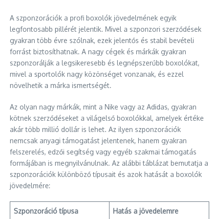
A szponzorációk a profi boxolók jövedelmének egyik
legfontosabb pillérét jelentik. Mivel a szponzori szerződések
gyakran több évre szólnak, ezek jelentős és stabil bevételi
forrást biztosíthatnak. A nagy cégek és márkák gyakran
szponzorálják a legsikeresebb és legnépszerűbb boxolókat,
mivel a sportolók nagy közönséget vonzanak, és ezzel
növelhetik a márka ismertségét.
Az olyan nagy márkák, mint a Nike vagy az Adidas, gyakran
kötnek szerződéseket a világelső boxolókkal, amelyek értéke
akár több millió dollár is lehet. Az ilyen szponzorációk
nemcsak anyagi támogatást jelentenek, hanem gyakran
felszerelés, edzői segítség vagy egyéb szakmai támogatás
formájában is megnyilvánulnak. Az alábbi táblázat bemutatja a
szponzorációk különböző típusait és azok hatását a boxolók
jövedelmére:
Szponzoráció típusa
Hatás a jövedelemre