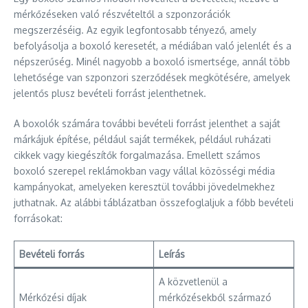
mérkőzéseken való részvételtől a szponzorációk
megszerzéséig. Az egyik legfontosabb tényező, amely
befolyásolja a boxoló keresetét, a médiában való jelenlét és a
népszerűség. Minél nagyobb a boxoló ismertsége, annál több
lehetősége van szponzori szerződések megkötésére, amelyek
jelentős plusz bevételi forrást jelenthetnek.
A boxolók számára további bevételi forrást jelenthet a saját
márkájuk építése, például saját termékek, például ruházati
cikkek vagy kiegészítők forgalmazása. Emellett számos
boxoló szerepel reklámokban vagy vállal közösségi média
kampányokat, amelyeken keresztül további jövedelmekhez
juthatnak. Az alábbi táblázatban összefoglaljuk a főbb bevételi
forrásokat:
Bevételi forrás
Leírás
A közvetlenül a
Mérkőzési díjak
mérkőzésekből származó