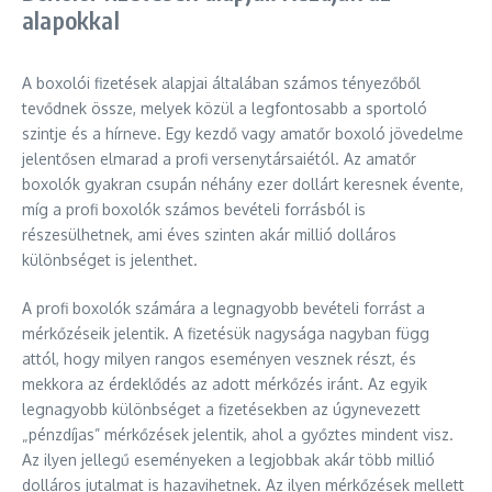
alapokkal
A boxolói fizetések alapjai általában számos tényezőből
tevődnek össze, melyek közül a legfontosabb a sportoló
szintje és a hírneve. Egy kezdő vagy amatőr boxoló jövedelme
jelentősen elmarad a profi versenytársaiétól. Az amatőr
boxolók gyakran csupán néhány ezer dollárt keresnek évente,
míg a profi boxolók számos bevételi forrásból is
részesülhetnek, ami éves szinten akár millió dolláros
különbséget is jelenthet.
A profi boxolók számára a legnagyobb bevételi forrást a
mérkőzéseik jelentik. A fizetésük nagysága nagyban függ
attól, hogy milyen rangos eseményen vesznek részt, és
mekkora az érdeklődés az adott mérkőzés iránt. Az egyik
legnagyobb különbséget a fizetésekben az úgynevezett
„pénzdíjas” mérkőzések jelentik, ahol a győztes mindent visz.
Az ilyen jellegű eseményeken a legjobbak akár több millió
dolláros jutalmat is hazavihetnek. Az ilyen mérkőzések mellett