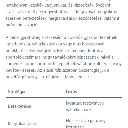
hatékonyan kezeljék vagyonukat, és biztosítsák jövőbeni
stabilitásukat. A pénzügyi stratégia kidolgozásában gyakran
szerepel befektetések, megtakarítások eszközölése, valamint
adóoptimalizáció.
A pénzügyi stratégia részeként a boxolók gyakran fektetnek
ingatlanokba, vállalkozásokba vagy más hosszú távú
befektetési lehetőségekbe. Ezen túlmenően fontos a
sportolók számára, hogy tartalékokat képezzenek, mivel a
karrierjük során bármikor felléphetnek váratlan költségek vagy
bevételkiesések. Az alábbi táblázatban összefoglaljuk a
boxolók pénzügyi stratégiáinak főbb elemeit:
Stratégia
Leírás
Ingatlan, részvények,
Befektetések
vállalkozások
Hosszú távú pénzügyi
Megtakarítások
biztonság