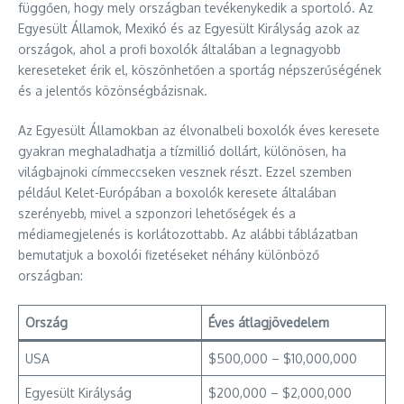
függően, hogy mely országban tevékenykedik a sportoló. Az
Egyesült Államok, Mexikó és az Egyesült Királyság azok az
országok, ahol a profi boxolók általában a legnagyobb
kereseteket érik el, köszönhetően a sportág népszerűségének
és a jelentős közönségbázisnak.
Az Egyesült Államokban az élvonalbeli boxolók éves keresete
gyakran meghaladhatja a tízmillió dollárt, különösen, ha
világbajnoki címmeccseken vesznek részt. Ezzel szemben
például Kelet-Európában a boxolók keresete általában
szerényebb, mivel a szponzori lehetőségek és a
médiamegjelenés is korlátozottabb. Az alábbi táblázatban
bemutatjuk a boxolói fizetéseket néhány különböző
országban:
Ország
Éves átlagjövedelem
USA
$500,000 – $10,000,000
Egyesült Királyság
$200,000 – $2,000,000