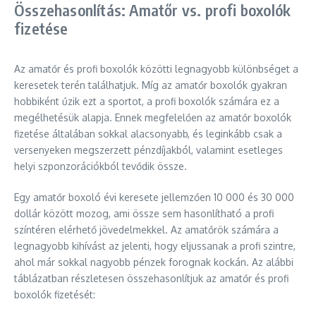
Összehasonlítás: Amatőr vs. profi boxolók
fizetése
Az amatőr és profi boxolók közötti legnagyobb különbséget a
keresetek terén találhatjuk. Míg az amatőr boxolók gyakran
hobbiként űzik ezt a sportot, a profi boxolók számára ez a
megélhetésük alapja. Ennek megfelelően az amatőr boxolók
fizetése általában sokkal alacsonyabb, és leginkább csak a
versenyeken megszerzett pénzdíjakból, valamint esetleges
helyi szponzorációkból tevődik össze.
Egy amatőr boxoló évi keresete jellemzően 10 000 és 30 000
dollár között mozog, ami össze sem hasonlítható a profi
színtéren elérhető jövedelmekkel. Az amatőrök számára a
legnagyobb kihívást az jelenti, hogy eljussanak a profi szintre,
ahol már sokkal nagyobb pénzek forognak kockán. Az alábbi
táblázatban részletesen összehasonlítjuk az amatőr és profi
boxolók fizetését: