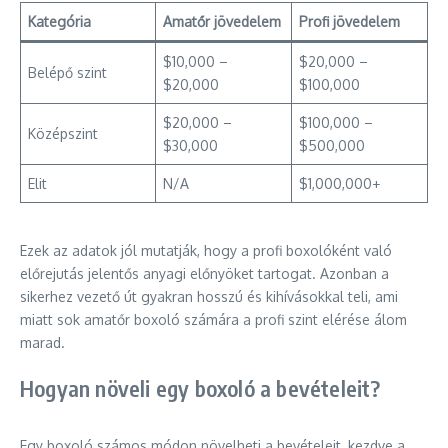
Kategória
Amatőr jövedelem
Profi jövedelem
$10,000 –
$20,000 –
Belépő szint
$20,000
$100,000
$20,000 –
$100,000 –
Középszint
$30,000
$500,000
Elit
N/A
$1,000,000+
Ezek az adatok jól mutatják, hogy a profi boxolóként való
előrejutás jelentős anyagi előnyöket tartogat. Azonban a
sikerhez vezető út gyakran hosszú és kihívásokkal teli, ami
miatt sok amatőr boxoló számára a profi szint elérése álom
marad.
Hogyan növeli egy boxoló a bevételeit?
Egy boxoló számos módon növelheti a bevételeit, kezdve a