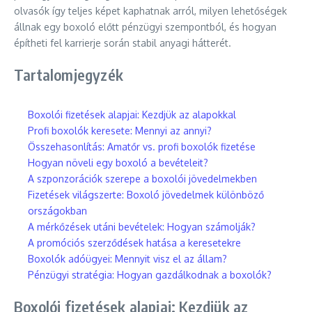
olvasók így teljes képet kaphatnak arról, milyen lehetőségek
állnak egy boxoló előtt pénzügyi szempontból, és hogyan
építheti fel karrierje során stabil anyagi hátterét.
Tartalomjegyzék
Boxolói fizetések alapjai: Kezdjük az alapokkal
Profi boxolók keresete: Mennyi az annyi?
Összehasonlítás: Amatőr vs. profi boxolók fizetése
Hogyan növeli egy boxoló a bevételeit?
A szponzorációk szerepe a boxolói jövedelmekben
Fizetések világszerte: Boxoló jövedelmek különböző
országokban
A mérkőzések utáni bevételek: Hogyan számolják?
A promóciós szerződések hatása a keresetekre
Boxolók adóügyei: Mennyit visz el az állam?
Pénzügyi stratégia: Hogyan gazdálkodnak a boxolók?
Boxolói fizetések alapjai: Kezdjük az