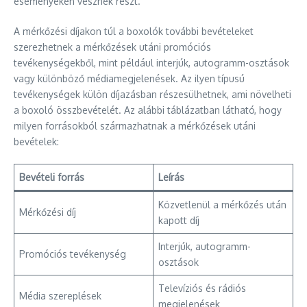
eseményeken vesznek részt.
A mérkőzési díjakon túl a boxolók további bevételeket
szerezhetnek a mérkőzések utáni promóciós
tevékenységekből, mint például interjúk, autogramm-osztások
vagy különböző médiamegjelenések. Az ilyen típusú
tevékenységek külön díjazásban részesülhetnek, ami növelheti
a boxoló összbevételét. Az alábbi táblázatban látható, hogy
milyen forrásokból származhatnak a mérkőzések utáni
bevételek:
Bevételi forrás
Leírás
Közvetlenül a mérkőzés után
Mérkőzési díj
kapott díj
Interjúk, autogramm-
Promóciós tevékenység
osztások
Televíziós és rádiós
Média szereplések
megjelenések