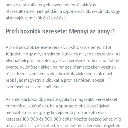
persze a boxolók egyéb jövedelmi forrásokból is
részesülhetnek, mint például a szponzorációk, reklámok, vagy
akár saját termékük értékesítése.
Profi boxolók keresete: Mennyi az annyi?
A profi boxolók keresete rendkívül változatos lehet, attól
függően, hogy milyen szinten állnak és milyen népszerűek. Az
élvonalbeli profi boxolók gyakran keresnek több millió dollárt
évente, különösen akkor, ha rangos címmeccseken vesznek
részt. Ezzel szemben azok a boxolók, akik még csak most
próbálják megvetni a lábukat a profi színtéren, sokkal
szerényebb összegekből élnek.
Az amerikai boxolók például gyakran magasabb kereseteket
érhetnek el, különösen, ha a sportág globális sztárjaival
mérkőzhetnek meg. Egy középszintű profi boxoló éves
keresete 100 000 és 500 000 dollár közötti összeg lehet, míg
az abszolút elit akár több tízmillió dollárt is kereshet egyetlen