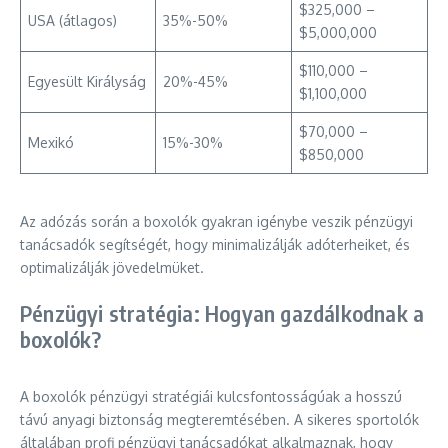
$325,000 –
USA (átlagos)
35%-50%
$5,000,000
$110,000 –
Egyesült Királyság
20%-45%
$1,100,000
$70,000 –
Mexikó
15%-30%
$850,000
Az adózás során a boxolók gyakran igénybe veszik pénzügyi
tanácsadók segítségét, hogy minimalizálják adóterheiket, és
optimalizálják jövedelmüket.
Pénzügyi stratégia: Hogyan gazdálkodnak a
boxolók?
A boxolók pénzügyi stratégiái kulcsfontosságúak a hosszú
távú anyagi biztonság megteremtésében. A sikeres sportolók
általában profi pénzügyi tanácsadókat alkalmaznak, hogy