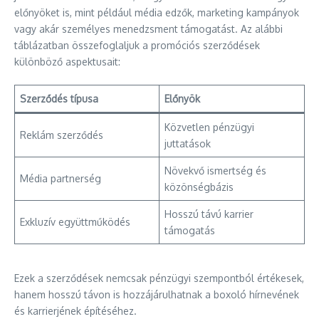
előnyöket is, mint például média edzők, marketing kampányok
vagy akár személyes menedzsment támogatást. Az alábbi
táblázatban összefoglaljuk a promóciós szerződések
különböző aspektusait:
Szerződés típusa
Előnyök
Közvetlen pénzügyi
Reklám szerződés
juttatások
Növekvő ismertség és
Média partnerség
közönségbázis
Hosszú távú karrier
Exkluzív együttműködés
támogatás
Ezek a szerződések nemcsak pénzügyi szempontból értékesek,
hanem hosszú távon is hozzájárulhatnak a boxoló hírnevének
és karrierjének építéséhez.