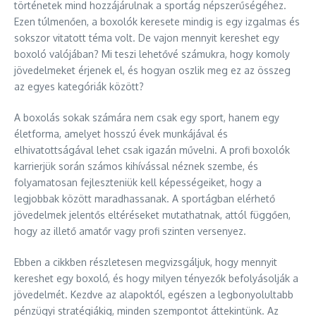
történetek mind hozzájárulnak a sportág népszerűségéhez.
Ezen túlmenően, a boxolók keresete mindig is egy izgalmas és
sokszor vitatott téma volt. De vajon mennyit kereshet egy
boxoló valójában? Mi teszi lehetővé számukra, hogy komoly
jövedelmeket érjenek el, és hogyan oszlik meg ez az összeg
az egyes kategóriák között?
A boxolás sokak számára nem csak egy sport, hanem egy
életforma, amelyet hosszú évek munkájával és
elhivatottságával lehet csak igazán művelni. A profi boxolók
karrierjük során számos kihívással néznek szembe, és
folyamatosan fejleszteniük kell képességeiket, hogy a
legjobbak között maradhassanak. A sportágban elérhető
jövedelmek jelentős eltéréseket mutathatnak, attól függően,
hogy az illető amatőr vagy profi szinten versenyez.
Ebben a cikkben részletesen megvizsgáljuk, hogy mennyit
kereshet egy boxoló, és hogy milyen tényezők befolyásolják a
jövedelmét. Kezdve az alapoktól, egészen a legbonyolultabb
pénzügyi stratégiákig, minden szempontot áttekintünk. Az