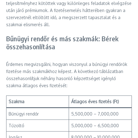
teljesítményhez kötöttek vagy különleges feladatok elvégzése
után járó prémiumok. A fizetésemelés hátterében gyakran a
szervezetnél eltöltött idő, a megszerzett tapasztalat és a
szakmai elismerés áll.
Bűnügyi rendőr és más szakmák: Bérek
összehasonlítása
Érdemes megvizsgálni, hogyan viszonyul a bűnügyi rendőrök
fizetése más szakmákhoz képest. A következő táblázatban
összehasonlítjuk néhány hasonló képzettséget igénylő
szakma átlagos éves fizetését:
Szakma
Átlagos éves fizetés (Ft)
Bűnügyi rendőr
5,500,000 – 7,000,000
Tűzoltó
5,000,000 – 6,500,000
Jogász
8,000,000 – 10,000,000