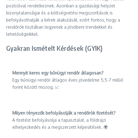
pozícióval rendelkeznek. Azonban a gazdasági helyzet
bizonytalanságai és a költségvetési megszorítások is
befolyásolhatják a bérek alakulását, ezért fontos, hogy a
rendőrök tisztában legyenek a jövőbeni trendekkel és
lehetőségeikkel.
Gyakran Ismételt Kérdések (GYIK)
Mennyit keres egy bűnügyi rendőr átlagosan?
Egy bűnügyi rendőr átlagos éves jövedelme 5,5-7 millió
forint között mozog. 📈
Milyen tényezők befolyásolják a rendőrök fizetését?
A fizetést befolyásolja a tapasztalat, a földrajzi
elhelyezkedés és a megszerzett képesítések. 🌍