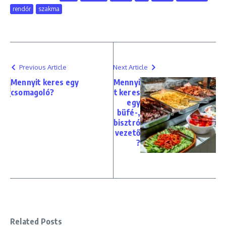
rendőr
szakma
Previous Article
Next Article
Mennyit keres egy
Mennyi
csomagoló?
t keres
egy
büfé-,
bisztró
vezető
?
Related Posts