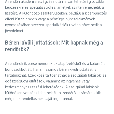
A rendőri akadémia elvégzése után is van lehetőség további
képzésekre és specializációkra, amelyek szintén emelhetik a
fizetést. A különböző szakterületeken, például a kiberbűnözés
elleni küzdelemben vagy a pénzügyi bűncselekmények
nyomozásában szerzett specializációk tovább növelhetik a
jövedelmet.
Béren kívüli juttatások: Mit kapnak még a
rendőrök?
A rendőrök fizetése nemcsak az alapfizetésből és a különféle
bónuszokból áll, hanem számos béren kívüli juttatást is
tartalmazhat. Ezek közé tartozhatnak a szolgálati lakások, az
egészségügyi ellátások, valamint az ingyenes vagy
kedvezményes utazási lehetőségek. A szolgálati lakások
különösen vonzóak lehetnek fiatal rendőrök számára, akik
még nem rendelkeznek saját ingatlannal.