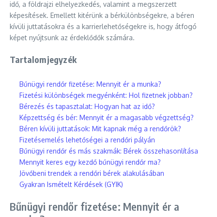
idő, a földrajzi elhelyezkedés, valamint a megszerzett
képesítések. Emellett kitérünk a bérkülönbségekre, a béren
kívüli juttatásokra és a karrierlehetőségekre is, hogy átfogó
képet nyújtsunk az érdeklődők számára.
Tartalomjegyzék
Bűnügyi rendőr fizetése: Mennyit ér a munka?
Fizetési különbségek megyénként: Hol fizetnek jobban?
Bérezés és tapasztalat: Hogyan hat az idő?
Képzettség és bér: Mennyit ér a magasabb végzettség?
Béren kívüli juttatások: Mit kapnak még a rendőrök?
Fizetésemelés lehetőségei a rendőri pályán
Bűnügyi rendőr és más szakmák: Bérek összehasonlítása
Mennyit keres egy kezdő bűnügyi rendőr ma?
Jövőbeni trendek a rendőri bérek alakulásában
Gyakran Ismételt Kérdések (GYIK)
Bűnügyi rendőr fizetése: Mennyit ér a