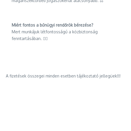
magánszektorbeli jogászokénál alacsonyabb. ⚖️
Miért fontos a bűnügyi rendőrök bérezése?
Mert munkájuk létfontosságú a közbiztonság
fenntartásában. 👮‍♂️
A fizetések összegei minden esetben tájékoztató jellegüek!!!