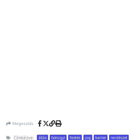
Megosztás
Címkézve:
állás
bűnügyi
fizetés
jog
karrier
rendészet