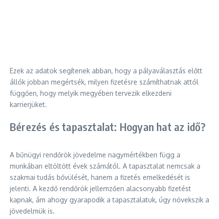
Ezek az adatok segítenek abban, hogy a pályaválasztás előtt
állók jobban megértsék, milyen fizetésre számíthatnak attól
függően, hogy melyik megyében tervezik elkezdeni
karrierjüket.
Bérezés és tapasztalat: Hogyan hat az idő?
A bűnügyi rendőrök jövedelme nagymértékben függ a
munkában eltöltött évek számától. A tapasztalat nemcsak a
szakmai tudás bővülését, hanem a fizetés emelkedését is
jelenti. A kezdő rendőrök jellemzően alacsonyabb fizetést
kapnak, ám ahogy gyarapodik a tapasztalatuk, úgy növekszik a
jövedelmük is.