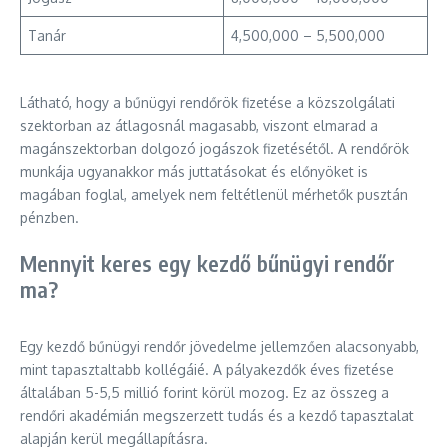
Tanár
4,500,000 – 5,500,000
Látható, hogy a bűnügyi rendőrök fizetése a közszolgálati
szektorban az átlagosnál magasabb, viszont elmarad a
magánszektorban dolgozó jogászok fizetésétől. A rendőrök
munkája ugyanakkor más juttatásokat és előnyöket is
magában foglal, amelyek nem feltétlenül mérhetők pusztán
pénzben.
Mennyit keres egy kezdő bűnügyi rendőr
ma?
Egy kezdő bűnügyi rendőr jövedelme jellemzően alacsonyabb,
mint tapasztaltabb kollégáié. A pályakezdők éves fizetése
általában 5-5,5 millió forint körül mozog. Ez az összeg a
rendőri akadémián megszerzett tudás és a kezdő tapasztalat
alapján kerül megállapításra.