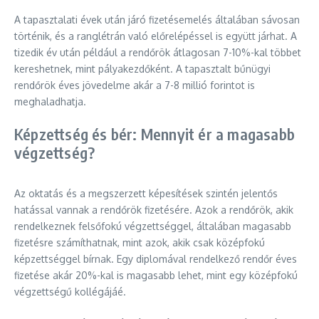
A tapasztalati évek után járó fizetésemelés általában sávosan
történik, és a ranglétrán való előrelépéssel is együtt járhat. A
tizedik év után például a rendőrök átlagosan 7-10%-kal többet
kereshetnek, mint pályakezdőként. A tapasztalt bűnügyi
rendőrök éves jövedelme akár a 7-8 millió forintot is
meghaladhatja.
Képzettség és bér: Mennyit ér a magasabb
végzettség?
Az oktatás és a megszerzett képesítések szintén jelentős
hatással vannak a rendőrök fizetésére. Azok a rendőrök, akik
rendelkeznek felsőfokú végzettséggel, általában magasabb
fizetésre számíthatnak, mint azok, akik csak középfokú
képzettséggel bírnak. Egy diplomával rendelkező rendőr éves
fizetése akár 20%-kal is magasabb lehet, mint egy középfokú
végzettségű kollégájáé.