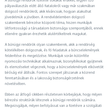
A bűnügyi rendőrök fizetése sokakat érdekel, legyen szó
pályaválasztás előtt álló fiatalokról vagy már szakmában
dolgozó rendőrökről, akik kíváncsiak, hogyan alakulhat
jövedelmük a jövőben. A rendvédelemben dolgozó
szakemberek bérezése központi téma, hiszen munkájuk
létfontosságú a társadalom biztonsága szempontjából, ennek
ellenére gyakran érezhetik alulértékeltnek magukat.
A bűnügyi rendőrök olyan szakemberek, akik a rendőrség
kötelékében dolgoznak, és fő feladatuk a bűncselekmények
felderítése és megelőzése. Munkájuk során különféle
nyomozási technikákat alkalmaznak, bizonyítékokat gyűjtenek
és elemzéseket végeznek, hogy a bűncselekmények elkövetőit
bíróság elé állítsák. Fontos szerepet játszanak a közrend
fenntartásában és a lakosság biztonságérzetének
növelésében.
Ebben az átfogó cikkben részletesen körbejárjuk, hogy milyen
bérezési struktúrák léteznek a bűnügyi rendőrök számára.
Megvizsgáljuk, milyen befolyással van a fizetésre a szolgálati