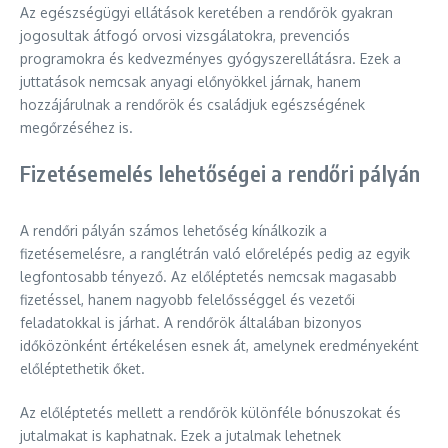
Az egészségügyi ellátások keretében a rendőrök gyakran
jogosultak átfogó orvosi vizsgálatokra, prevenciós
programokra és kedvezményes gyógyszerellátásra. Ezek a
juttatások nemcsak anyagi előnyökkel járnak, hanem
hozzájárulnak a rendőrök és családjuk egészségének
megőrzéséhez is.
Fizetésemelés lehetőségei a rendőri pályán
A rendőri pályán számos lehetőség kínálkozik a
fizetésemelésre, a ranglétrán való előrelépés pedig az egyik
legfontosabb tényező. Az előléptetés nemcsak magasabb
fizetéssel, hanem nagyobb felelősséggel és vezetői
feladatokkal is járhat. A rendőrök általában bizonyos
időközönként értékelésen esnek át, amelynek eredményeként
előléptethetik őket.
Az előléptetés mellett a rendőrök különféle bónuszokat és
jutalmakat is kaphatnak. Ezek a jutalmak lehetnek