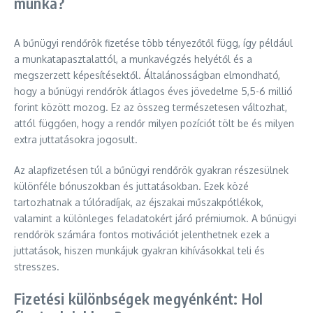
munka?
A bűnügyi rendőrök fizetése több tényezőtől függ, így például
a munkatapasztalattól, a munkavégzés helyétől és a
megszerzett képesítésektől. Általánosságban elmondható,
hogy a bűnügyi rendőrök átlagos éves jövedelme 5,5-6 millió
forint között mozog. Ez az összeg természetesen változhat,
attól függően, hogy a rendőr milyen pozíciót tölt be és milyen
extra juttatásokra jogosult.
Az alapfizetésen túl a bűnügyi rendőrök gyakran részesülnek
különféle bónuszokban és juttatásokban. Ezek közé
tartozhatnak a túlóradíjak, az éjszakai műszakpótlékok,
valamint a különleges feladatokért járó prémiumok. A bűnügyi
rendőrök számára fontos motivációt jelenthetnek ezek a
juttatások, hiszen munkájuk gyakran kihívásokkal teli és
stresszes.
Fizetési különbségek megyénként: Hol