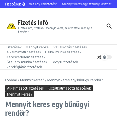
Ugrás a tartalomhoz
Fizetések
Mennyit keres egy celebfotós?
Mennyit keres egy személyi asszisztens?
Fizetés Infó
Fizetés infó, fizetések, mennyit keres, mi a fizetése, mennyi a
fizetése?
Fizetések
Mennyit keres?
Vállalkozás fizetések
Alkalmazotti fizetések
Fizikai munka fizetések
Kereskedelem fizetések
Szellemi munka fizetések
Tech/IT fizetések
Vendéglátás fizetések
Főoldal
/
Mennyit keres?
/
Mennyit keres egy bűnügyi rendőr?
Alkalmazotti fizetések
Közalkalmazotti fizetések
Mennyit keres?
Mennyit keres egy bűnügyi
rendőr?