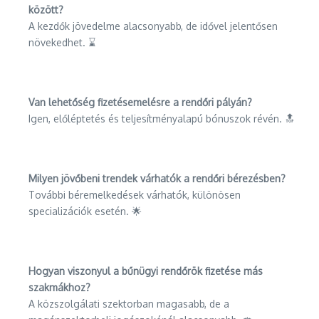
között?
A kezdők jövedelme alacsonyabb, de idővel jelentősen
növekedhet. ⌛
Van lehetőség fizetésemelésre a rendőri pályán?
Igen, előléptetés és teljesítményalapú bónuszok révén. 🔝
Milyen jövőbeni trendek várhatók a rendőri bérezésben?
További béremelkedések várhatók, különösen
specializációk esetén. 🌟
Hogyan viszonyul a bűnügyi rendőrök fizetése más
szakmákhoz?
A közszolgálati szektorban magasabb, de a