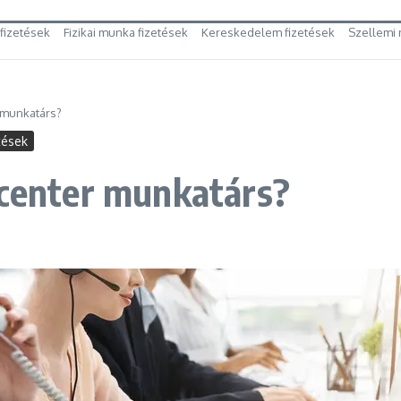
 fizetések
Fizikai munka fizetések
Kereskedelem fizetések
Szellemi 
r munkatárs?
tések
 center munkatárs?