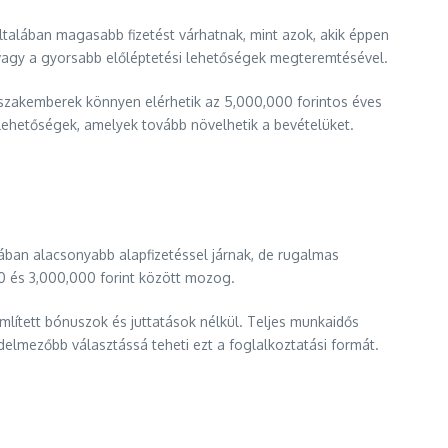
általában magasabb fizetést várhatnak, mint azok, akik éppen
 vagy a gyorsabb előléptetési lehetőségek megteremtésével.
ő szakemberek könnyen elérhetik az 5,000,000 forintos éves
 lehetőségek, amelyek tovább növelhetik a bevételüket.
lában alacsonyabb alapfizetéssel járnak, de rugalmas
0 és 3,000,000 forint között mozog.
mlített bónuszok és juttatások nélkül. Teljes munkaidős
lmezőbb választássá teheti ezt a foglalkoztatási formát.