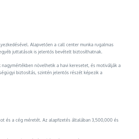
elyezkedésével. Alapvetően a call center munka rugalmas
egyéb juttatások is jelentős bevételt biztosíthatnak.
ok nagymértékben növelhetik a havi keresetet, és motiválják a
égügyi biztosítás, szintén jelentős részét képezik a
tot és a cég méretét. Az alapfizetés általában 3,500,000 és