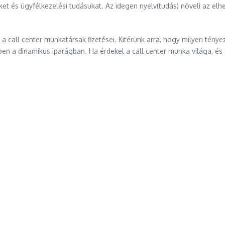
 és ügyfélkezelési tudásukat. Az idegen nyelv(tudás) növeli az elh
 call center munkatársak fizetései. Kitérünk arra, hogy milyen tényez
en a dinamikus iparágban. Ha érdekel a call center munka világa, és