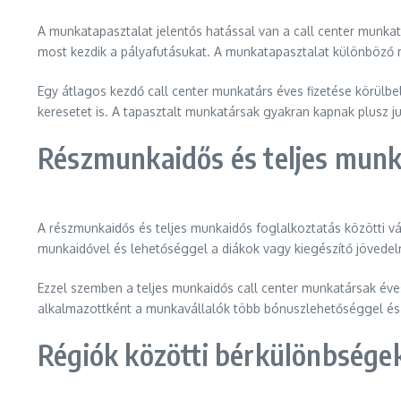
A munkatapasztalat jelentős hatással van a call center munkat
most kezdik a pályafutásukat. A munkatapasztalat különböző m
Egy átlagos kezdő call center munkatárs éves fizetése körülbe
keresetet is. A tapasztalt munkatársak gyakran kapnak plusz j
Részmunkaidős és teljes munk
A részmunkaidős és teljes munkaidős foglalkoztatás közötti vá
munkaidővel és lehetőséggel a diákok vagy kiegészítő jövedel
Ezzel szemben a teljes munkaidős call center munkatársak éves
alkalmazottként a munkavállalók több bónuszlehetőséggel és 
Régiók közötti bérkülönbség