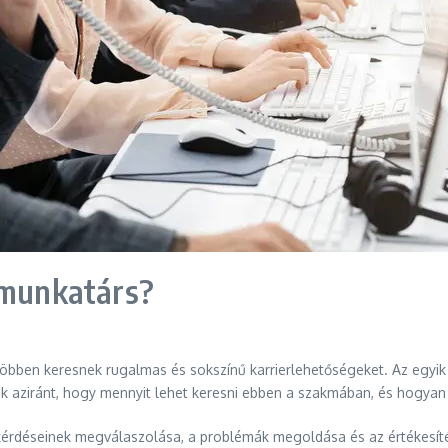
 munkatárs?
öbben keresnek rugalmas és sokszínű karrierlehetőségeket. Az egyik 
ziránt, hogy mennyit lehet keresni ebben a szakmában, és hogyan be
k kérdéseinek megválaszolása, a problémák megoldása és az értékesít