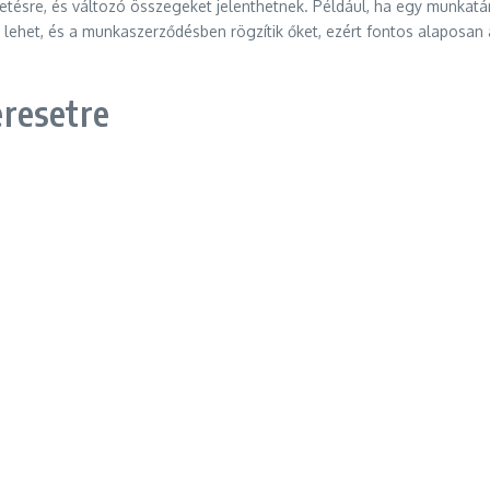
etésre, és változó összegeket jelenthetnek. Például, ha egy munkatárs 
ó lehet, és a munkaszerződésben rögzítik őket, ezért fontos alaposa
resetre