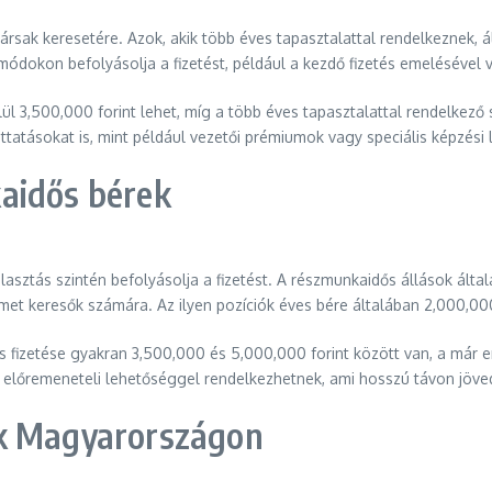
ársak keresetére. Azok, akik több éves tapasztalattal rendelkeznek, 
ódokon befolyásolja a fizetést, például a kezdő fizetés emelésével
lül 3,500,000 forint lehet, míg a több éves tapasztalattal rendelkez
uttatásokat is, mint például vezetői prémiumok vagy speciális képzési
aidős bérek
lasztás szintén befolyásolja a fizetést. A részmunkaidős állások álta
met keresők számára. Az ilyen pozíciók éves bére általában 2,000,00
 fizetése gyakran 3,500,000 és 5,000,000 forint között van, a már e
előremeneteli lehetőséggel rendelkezhetnek, ami hosszú távon jövede
ek Magyarországon