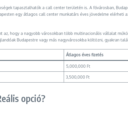
gek tapasztalhatók a call center területén is. A fővárosban, Budape
pesten egy átlagos call center munkatárs éves jövedelme elérheti a
nt az, hogy a nagyobb városokban több multinacionális vállalat műk
ajlandóak Budapestre vagy más nagyvárosokba költözni, gyakran talál
Átlagos éves fizetés
5,000,000 Ft
3,500,000 Ft
Reális opció?