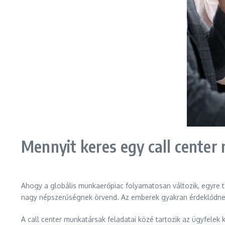
Mennyit keres egy call center
Ahogy a globális munkaerőpiac folyamatosan változik, egyre t
nagy népszerűségnek örvend. Az emberek gyakran érdeklődnek a
A call center munkatársak feladatai közé tartozik az ügyfele