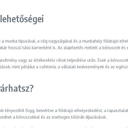
 lehetőségei
ve a munka típusával, a cég nagyságával és a munkahely földrajzi elh
akár hosszú távú karrierként is. Az alapfizetés mellett a bónuszok és 
ljesítmény vagy az értékesítési célok teljesítése után. Ezek a bónusz
tások, mint például a cafeteria, a vállalati kedvezmények és az egészs
várhatsz?
b tényezőtől függ, beleértve a földrajzi elhelyezkedést, a tapasztala
edhet a bónuszokkal és az esetleges túlórák díjazásával.