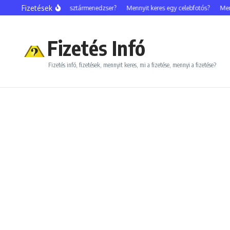
Ugrás a tartalomhoz
Fizetések
Mennyit keres egy sztármenedzser?
Mennyit keres egy celebfotós?
Mennyit
Fizetés Infó
Fizetés infó, fizetések, mennyit keres, mi a fizetése, mennyi a fizetése?