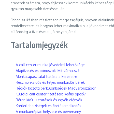
emberek számára, hogy fejlesszék kommunikációs képességeiket
gyakran magasabb fizetéssel jár.
Ebben az írásban részletesen megvizsgáljuk, hogyan alakulnak a
rendelkezésre, és hogyan lehet maximalizálni a jövedelmet ebb
különbség a fizetéseket, jó helyen jársz!
Tartalomjegyzék
A call center munka jövedelmi lehetőségei
Alapfizetés és bónuszok: Mit várhatsz?
Munkatapasztalat hatása a keresetre
Részmunkaidős és teljes munkaidős bérek
Régiók közötti bérkülönbségek Magyarországon
Külföldi call center fizetések: Reális opció?
Béren kívüli juttatások és egyéb előnyök
Karrierlehetőségek és fizetésemelkedés
A munkaerőpiac helyzete és bérverseny