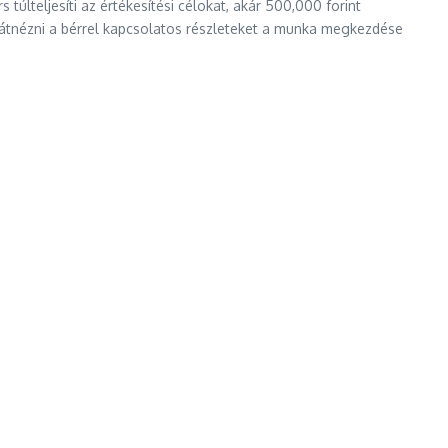
túlteljesíti az értékesítési célokat, akár 500,000 forint
n átnézni a bérrel kapcsolatos részleteket a munka megkezdése