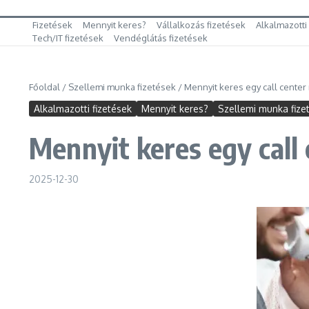
Fizetések
Mennyit keres?
Vállalkozás fizetések
Alkalmazotti
Tech/IT fizetések
Vendéglátás fizetések
Főoldal
/
Szellemi munka fizetések
/
Mennyit keres egy call cente
Alkalmazotti fizetések
Mennyit keres?
Szellemi munka fize
Mennyit keres egy call
2025-12-30