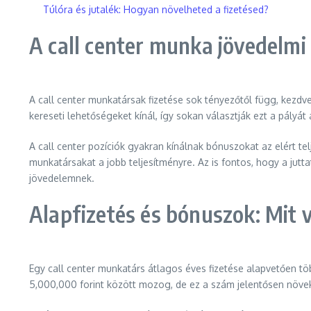
Túlóra és jutalék: Hogyan növelheted a fizetésed?
A call center munka jövedelmi
A call center munkatársak fizetése sok tényezőtől függ, kezd
kereseti lehetőségeket kínál, így sokan választják ezt a pályát 
A call center pozíciók gyakran kínálnak bónuszokat az elért te
munkatársakat a jobb teljesítményre. Az is fontos, hogy a jutta
jövedelemnek.
Alapfizetés és bónuszok: Mit 
Egy call center munkatárs átlagos éves fizetése alapvetően töb
5,000,000 forint között mozog, de ez a szám jelentősen növek