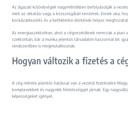
Az ágazati különbségek nagymértékben befolyásolják a vezetői
mint az oktatási vagy a közszolgálati területek. Ennek oka, h
kockázatkezelés és a befektetési döntések helyes meghozatala 
Az energiaszektorban, ahol a cégvezetőknek nemcsak a piaci v
szektorban, bár a munka jelentős társadalmi haszonnal bír, g
rendszerében is megmutatkoznak.
Hogyan változik a fizetés a c
A cég mérete jelentős hatással van a vezetői fizetésekre Mag
komplexebbek és nagyobb felelősséggel járnak. Egy nagyvállal
képességeket igényel.