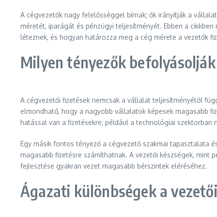
A cégvezetők nagy felelősséggel bírnak; ők irányítják a vállalat
méretét, iparágát és pénzügyi teljesítményét. Ebben a cikkbe
léteznek, és hogyan határozza meg a cég mérete a vezetők fiz
Milyen tényezők befolyásolják 
A cégvezetői fizetések nemcsak a vállalat teljesítményétől 
elmondható, hogy a nagyobb vállalatok képesek magasabb fizeté
hatással van a fizetésekre; például a technológiai szektorba
Egy másik fontos tényező a cégvezető szakmai tapasztalata és
magasabb fizetésre számíthatnak. A vezetői készségek, mint pé
fejlesztése gyakran vezet magasabb bérszintek eléréséhez.
Ágazati különbségek a vezetői