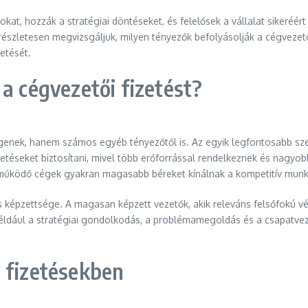
okat, hozzák a stratégiai döntéseket, és felelősek a vállalat sikeréért
n részletesen megvizsgáljuk, milyen tényezők befolyásolják a cégveze
etését.
a cégvezetői fizetést?
függenek, hanem számos egyéb tényezőtől is. Az egyik legfontosabb s
seket biztosítani, mivel több erőforrással rendelkeznek és nagyobb a 
n működő cégek gyakran magasabb béreket kínálnak a kompetitív munk
 képzettsége. A magasan képzett vezetők, akik releváns felsőfokú vég
ldául a stratégiai gondolkodás, a problémamegoldás és a csapatvezet
 fizetésekben