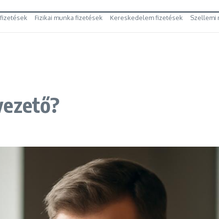
 fizetések
Fizikai munka fizetések
Kereskedelem fizetések
Szellemi 
vezető?