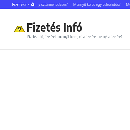
Ugrás a tartalomhoz
Fizetések
Mennyit keres egy sztármenedzser?
Mennyit keres egy celebfotós?
Mennyi
Fizetés Infó
Fizetés infó, fizetések, mennyit keres, mi a fizetése, mennyi a fizetése?