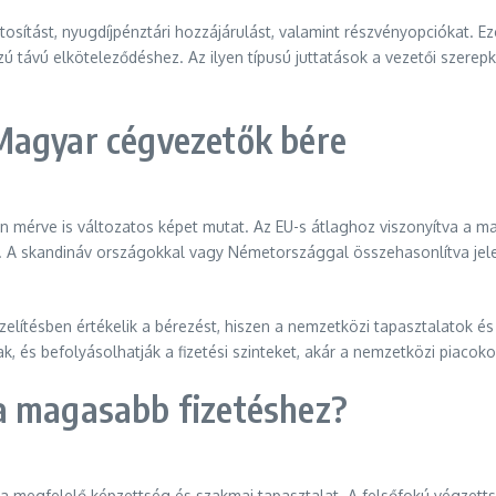
tosítást, nyugdíjpénztári hozzájárulást, valamint részvényopciókat. 
ú távú elköteleződéshez. Az ilyen típusú juttatások a vezetői szerepk
Magyar cégvezetők bére
érve is változatos képet mutat. Az EU-s átlaghoz viszonyítva a mag
A skandináv országokkal vagy Németországgal összehasonlítva jelen
ítésben értékelik a bérezést, hiszen a nemzetközi tapasztalatok és 
k, és befolyásolhatják a fizetési szinteket, akár a nemzetközi piacok
a magasabb fizetéshez?
a megfelelő képzettség és szakmai tapasztalat. A felsőfokú végzet