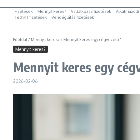
Fizetések
Mennyit keres?
Vállalkozás fizetések
Alkalmazotti
Tech/IT fizetések
Vendéglátás fizetések
Főoldal
/
Mennyit keres?
/
Mennyit keres egy cégvezető?
Mennyit keres?
Mennyit keres egy cég
2026-02-06