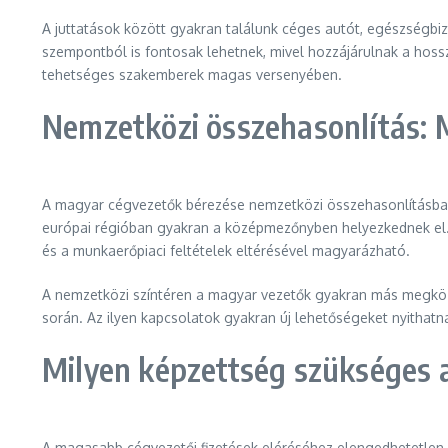
A juttatások között gyakran találunk céges autót, egészségbiz
szempontból is fontosak lehetnek, mivel hozzájárulnak a hossz
tehetséges szakemberek magas versenyében.
Nemzetközi összehasonlítás: 
A magyar cégvezetők bérezése nemzetközi összehasonlításban m
európai régióban gyakran a középmezőnyben helyezkednek el. 
és a munkaerőpiaci feltételek eltérésével magyarázható.
A nemzetközi színtéren a magyar vezetők gyakran más megközel
során. Az ilyen kapcsolatok gyakran új lehetőségeket nyithatna
Milyen képzettség szükséges 
A magasabb cégvezetői fizetések eléréséhez elengedhetetlen 