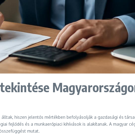
áttekintése Magyarországo
 álltak, hiszen jelentős mértékben befolyásolják a gazdasági és tár
lógiai fejlődés és a munkaerőpiaci kihívások is alakítanak. A magyar 
összefüggést mutat.