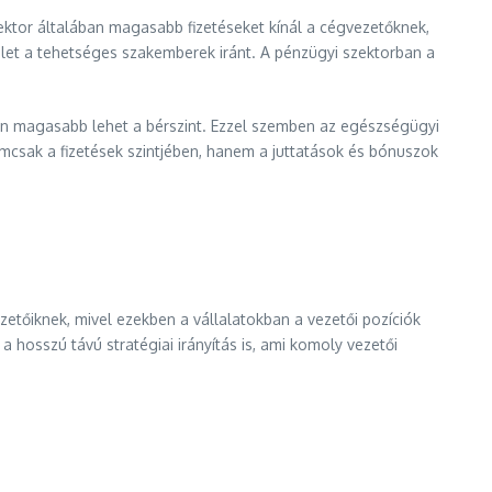
ektor általában magasabb fizetéseket kínál a cégvezetőknek,
slet a tehetséges szakemberek iránt. A pénzügyi szektorban a
tén magasabb lehet a bérszint. Ezzel szemben az egészségügyi
mcsak a fizetések szintjében, hanem a juttatások és bónuszok
etőiknek, mivel ezekben a vállalatokban a vezetői pozíciók
osszú távú stratégiai irányítás is, ami komoly vezetői