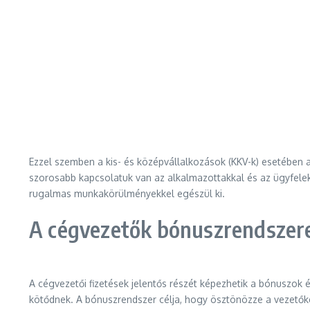
Ezzel szemben a kis- és középvállalkozások (KKV-k) esetében a
szorosabb kapcsolatuk van az alkalmazottakkal és az ügyfele
rugalmas munkakörülményekkel egészül ki.
A cégvezetők bónuszrendszere
A cégvezetői fizetések jelentős részét képezhetik a bónuszok é
kötődnek. A bónuszrendszer célja, hogy ösztönözze a vezetőket