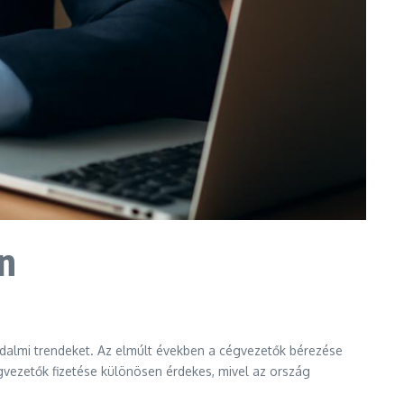
n
sadalmi trendeket. Az elmúlt években a cégvezetők bérezése
cégvezetők fizetése különösen érdekes, mivel az ország