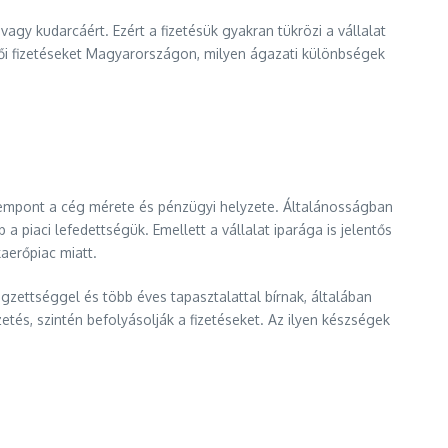
 vagy kudarcáért. Ezért a fizetésük gyakran tükrözi a vállalat
tői fizetéseket Magyarországon, milyen ágazati különbségek
zempont a cég mérete és pénzügyi helyzete. Általánosságban
piaci lefedettségük. Emellett a vállalat iparága is jelentős
aerőpiac miatt.
zettséggel és több éves tapasztalattal bírnak, általában
és, szintén befolyásolják a fizetéseket. Az ilyen készségek