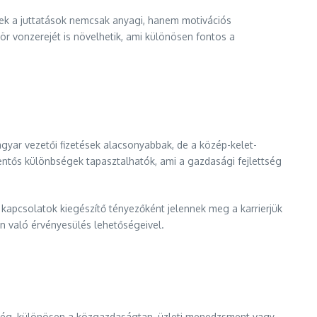
Ezek a juttatások nemcsak anyagi, hanem motivációs
ör vonzerejét is növelhetik, ami különösen fontos a
yar vezetői fizetések alacsonyabbak, de a közép-kelet-
tős különbségek tapasztalhatók, ami a gazdasági fejlettség
kapcsolatok kiegészítő tényezőként jelennek meg a karrierjük
on való érvényesülés lehetőségeivel.
tség, különösen a közgazdaságtan, üzleti menedzsment vagy