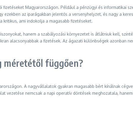
 fizetéseket Magyarországon. Például a pénzügyi és informatikai sz
ogy ezekben az iparágakban jelentős a versenyhelyzet, és nagy a kere
kritikus, ami indokolja a magasabb fizetéseket.
iszonyokat, hanem a szabályozási környezetet is átlátniuk kell, szin
yakran alacsonyabbak a fizetések. Az ágazati különbségek azonban ne
ég méretétől függően?
yarországon. A nagyvállalatok gyakran magasabb bért kínálnak cégvez
at vezetése nemcsak a napi operatív döntések meghozatala, hanem a h