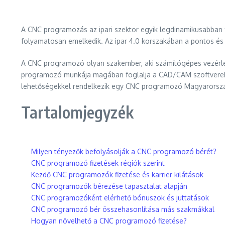
A CNC programozás az ipari szektor egyik legdinamikusabban fej
folyamatosan emelkedik. Az ipar 4.0 korszakában a pontos és
A CNC programozó olyan szakember, aki számítógépes vezérl
programozó munkája magában foglalja a CAD/CAM szoftverek has
lehetőségekkel rendelkezik egy CNC programozó Magyarország
Tartalomjegyzék
Milyen tényezők befolyásolják a CNC programozó bérét?
CNC programozó fizetések régiók szerint
Kezdő CNC programozók fizetése és karrier kilátások
CNC programozók bérezése tapasztalat alapján
CNC programozóként elérhető bónuszok és juttatások
CNC programozó bér összehasonlítása más szakmákkal
Hogyan növelhető a CNC programozó fizetése?