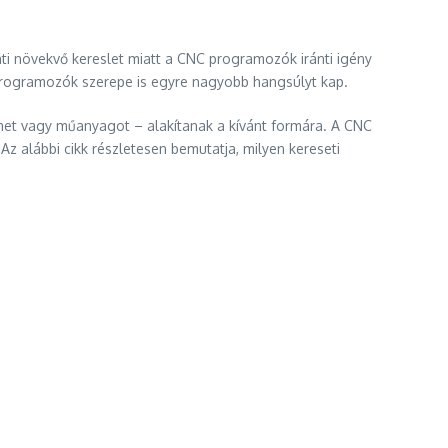
ánti növekvő kereslet miatt a CNC programozók iránti igény
programozók szerepe is egyre nagyobb hangsúlyt kap.
et vagy műanyagot – alakítanak a kívánt formára. A CNC
 alábbi cikk részletesen bemutatja, milyen kereseti