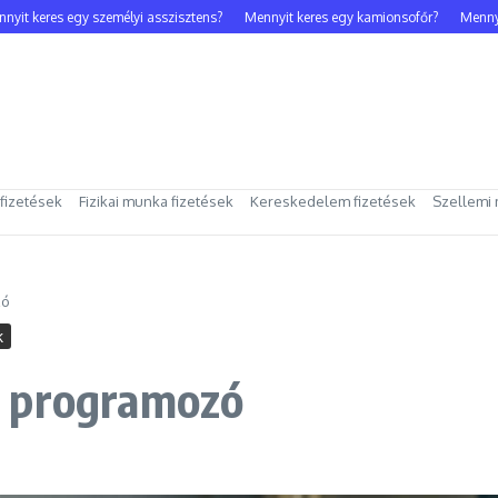
keres egy személyi asszisztens?
Mennyit keres egy kamionsofőr?
Mennyit ke
 fizetések
Fizikai munka fizetések
Kereskedelem fizetések
Szellemi 
zó
k
C programozó