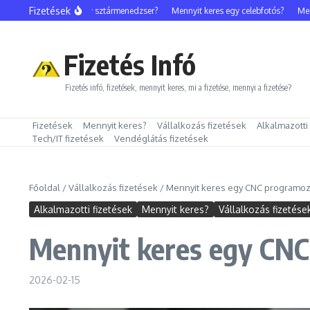
Ugrás a tartalomhoz
Fizetések
Mennyit keres egy sztármenedzser?
Mennyit keres egy celebfotós?
Mennyit 
Fizetés Infó
Fizetés infó, fizetések, mennyit keres, mi a fizetése, mennyi a fizetése?
Fizetések
Mennyit keres?
Vállalkozás fizetések
Alkalmazotti
Tech/IT fizetések
Vendéglátás fizetések
Főoldal
/
Vállalkozás fizetések
/
Mennyit keres egy CNC programo
Alkalmazotti fizetések
Mennyit keres?
Vállalkozás fizetése
Mennyit keres egy CN
2026-02-15