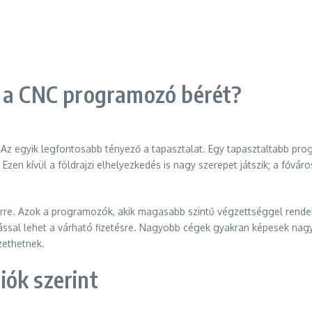
k a CNC programozó bérét?
Az egyik legfontosabb tényező a tapasztalat. Egy tapasztaltabb prog
Ezen kívül a földrajzi elhelyezkedés is nagy szerepet játszik; a főv
bérre. Azok a programozók, akik magasabb szintű végzettséggel rend
tással lehet a várható fizetésre. Nagyobb cégek gyakran képesek nagyo
zethetnek.
iók szerint