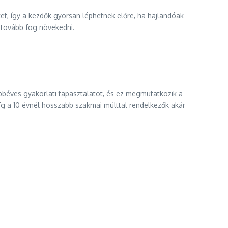
t, így a kezdők gyorsan léphetnek előre, ha hajlandóak
n tovább fog növekedni.
bbéves gyakorlati tapasztalatot, és ez megmutatkozik a
íg a 10 évnél hosszabb szakmai múlttal rendelkezők akár