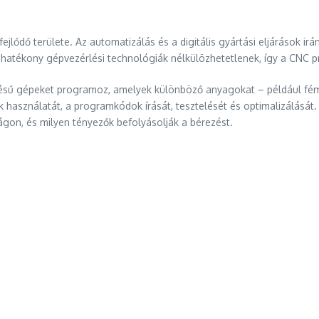
lődő területe. Az automatizálás és a digitális gyártási eljárások ir
 hatékony gépvezérlési technológiák nélkülözhetetlenek, így a CNC 
ésű gépeket programoz, amelyek különböző anyagokat – például fém
ználatát, a programkódok írását, tesztelését és optimalizálását. Az
on, és milyen tényezők befolyásolják a bérezést.