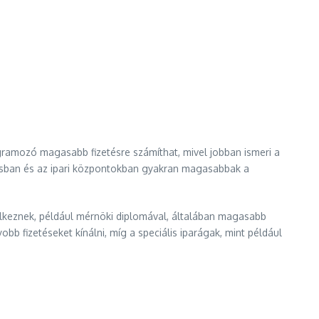
ramozó magasabb fizetésre számíthat, mivel jobban ismeri a
árosban és az ipari központokban gyakran magasabbak a
elkeznek, például mérnöki diplomával, általában magasabb
bb fizetéseket kínálni, míg a speciális iparágak, mint például