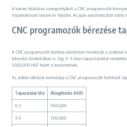
A karrier kilátások szempontjából a CNC programozók könnyen 
folyamatosan tanulni és fejlődni. Az ipari automatizálás irán
CNC programozók bérezése tap
A CNC programozók fizetése jelentősen növekszik a szakmai ta
bérezési struktúrában is. Egy 3–5 éves tapasztalattal rendelk
1,000,000 HUF felett is kereshetnek.
Az alábbi táblázat bemutatja a CNC programozók fizetéseit tap
Tapasztalat (év)
Átlagfizetés (HUF)
0-2
550,000
3-5
700,000