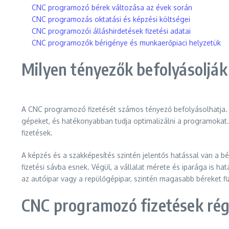
CNC programozó bérek változása az évek során
CNC programozás oktatási és képzési költségei
CNC programozói álláshirdetések fizetési adatai
CNC programozók bérigénye és munkaerőpiaci helyzetük
Milyen tényezők befolyásoljá
A CNC programozó fizetését számos tényező befolyásolhatja. 
gépeket, és hatékonyabban tudja optimalizálni a programokat. 
fizetések.
A képzés és a szakképesítés szintén jelentős hatással van a 
fizetési sávba esnek. Végül, a vállalat mérete és iparága is ha
az autóipar vagy a repülőgépipar, szintén magasabb béreket fi
CNC programozó fizetések rég