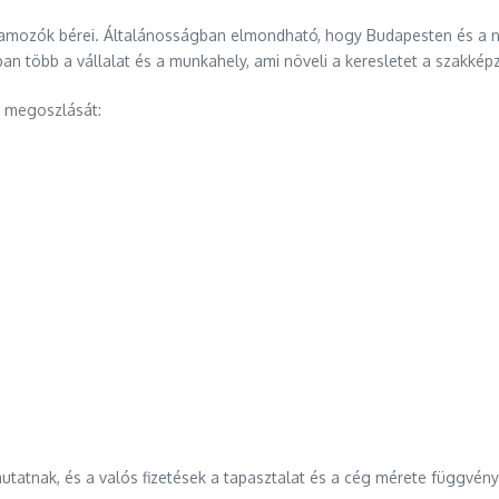
ramozók bérei. Általánosságban elmondható, hogy Budapesten és a n
 több a vállalat és a munkahely, ami növeli a keresletet a szakképz
s megoszlását:
tatnak, és a valós fizetések a tapasztalat és a cég mérete függvén