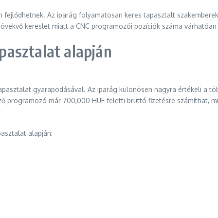
fejlődhetnek. Az iparág folyamatosan keres tapasztalt szakembereke
ti növekvő kereslet miatt a CNC programozói pozíciók száma várhatóa
asztalat alapján
pasztalat gyarapodásával. Az iparág különösen nagyra értékeli a tö
ező programozó már 700,000 HUF feletti bruttó fizetésre számíthat, m
asztalat alapján: