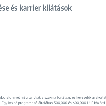
e és karrier kilátások
ulnak, mivel még tanulják a szakma fortélyait és kevesebb gyakorla
k. Egy kezdő programozó általában 500,000 és 600,000 HUF közötti br