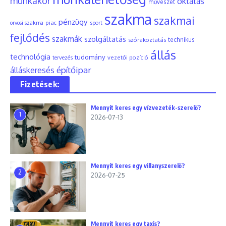
munkakör
oktatás
művészet
szakma
szakmai
pénzügy
piac
orvosi szakma
sport
fejlődés
szakmák
szolgáltatás
szórakoztatás
technikus
állás
technológia
tudomány
tervezés
vezetői pozíció
építőipar
álláskeresés
Fizetések:
Mennyit keres egy vízvezeték-szerelő?
1
2026-07-13
Mennyit keres egy villanyszerelő?
2
2026-07-25
Mennyit keres egy taxis?