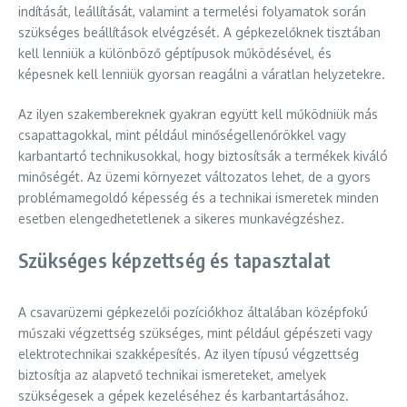
indítását, leállítását, valamint a termelési folyamatok során
szükséges beállítások elvégzését. A gépkezelőknek tisztában
kell lenniük a különböző géptípusok működésével, és
képesnek kell lenniük gyorsan reagálni a váratlan helyzetekre.
Az ilyen szakembereknek gyakran együtt kell működniük más
csapattagokkal, mint például minőségellenőrökkel vagy
karbantartó technikusokkal, hogy biztosítsák a termékek kiváló
minőségét. Az üzemi környezet változatos lehet, de a gyors
problémamegoldó képesség és a technikai ismeretek minden
esetben elengedhetetlenek a sikeres munkavégzéshez.
Szükséges képzettség és tapasztalat
A csavarüzemi gépkezelői pozíciókhoz általában középfokú
műszaki végzettség szükséges, mint például gépészeti vagy
elektrotechnikai szakképesítés. Az ilyen típusú végzettség
biztosítja az alapvető technikai ismereteket, amelyek
szükségesek a gépek kezeléséhez és karbantartásához.