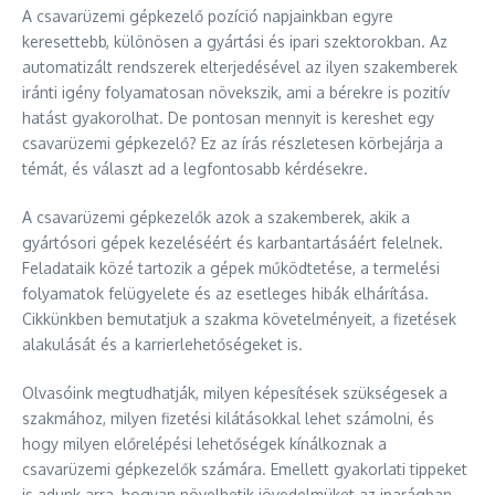
A csavarüzemi gépkezelő pozíció napjainkban egyre
keresettebb, különösen a gyártási és ipari szektorokban. Az
automatizált rendszerek elterjedésével az ilyen szakemberek
iránti igény folyamatosan növekszik, ami a bérekre is pozitív
hatást gyakorolhat. De pontosan mennyit is kereshet egy
csavarüzemi gépkezelő? Ez az írás részletesen körbejárja a
témát, és választ ad a legfontosabb kérdésekre.
A csavarüzemi gépkezelők azok a szakemberek, akik a
gyártósori gépek kezeléséért és karbantartásáért felelnek.
Feladataik közé tartozik a gépek működtetése, a termelési
folyamatok felügyelete és az esetleges hibák elhárítása.
Cikkünkben bemutatjuk a szakma követelményeit, a fizetések
alakulását és a karrierlehetőségeket is.
Olvasóink megtudhatják, milyen képesítések szükségesek a
szakmához, milyen fizetési kilátásokkal lehet számolni, és
hogy milyen előrelépési lehetőségek kínálkoznak a
csavarüzemi gépkezelők számára. Emellett gyakorlati tippeket
is adunk arra, hogyan növelhetik jövedelmüket az iparágban