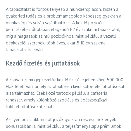
A tapasztalat is fontos tényező a munkaerőpiacon, hiszen a
gyakorlati tudás és a problémamegoldó képesség gyakran a
munkavégzés során sajátítható el. A kezdő pozíciók
betöltéséhez általában elegendő 1-2 év szakmai tapasztalat,
míg a magasabb szintű pozíciókhoz, mint például a vezető
gépkezelői szerepek, több éves, akár 5-10 év szakmai
tapasztalat is elvárt.
Kezdő fizetés és juttatások
A csavarüzemi gépkezelők kezdő fizetése jellemzően 500,000
HUF felett van, amely az alapbéren kívül különféle juttatásokat
is tartalmazhat. Ezek közé tartozik például a cafeteria
rendszer, amely különböző szociális és egészségügyi
többletjuttatásokat kínál.
Az ilyen pozíciókban dolgozók gyakran részesülnek egyéb
bónuszokban is, mint például a teljesítményalapú prémiumok