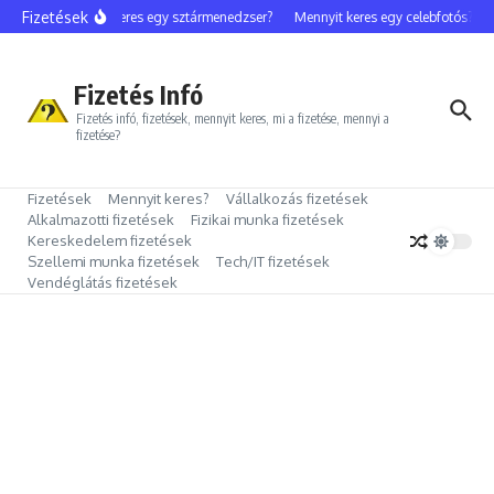
Ugrás a tartalomhoz
Fizetések
Mennyit keres egy sztármenedzser?
Mennyit keres egy celebfotós?
M
Fizetés Infó
Fizetés infó, fizetések, mennyit keres, mi a fizetése, mennyi a
fizetése?
Fizetések
Mennyit keres?
Vállalkozás fizetések
Alkalmazotti fizetések
Fizikai munka fizetések
Kereskedelem fizetések
Szellemi munka fizetések
Tech/IT fizetések
Vendéglátás fizetések