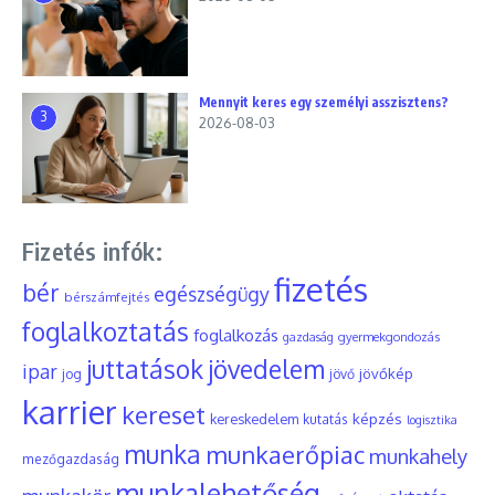
Mennyit keres egy személyi asszisztens?
3
2026-08-03
Fizetés infók:
fizetés
bér
egészségügy
bérszámfejtés
foglalkoztatás
foglalkozás
gyermekgondozás
gazdaság
juttatások
jövedelem
ipar
jövőkép
jog
jövő
karrier
kereset
képzés
kereskedelem
kutatás
logisztika
munka
munkaerőpiac
munkahely
mezőgazdaság
munkalehetőség