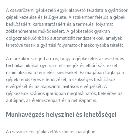
A csavarüzemi gépkezelő egyik alapvető feladata a gyártósori
gépek kezelése és felügyelete. A szakember felelős a gépek
beállításáért, karbantartásáért és a termelési folyamat
zökkenőmentes működéséért. A gépkezelők gyakran
dolgoznak különböző automatizált rendszerekkel, amelyek
lehetővé teszik a gyártási folyamatok hatékonyabbá tételét.
A munkakör kiterjed arra is, hogy a gépkezelők az esetleges
technikai hibákat gyorsan felismerjék és elhárítsák, ezzel
minimalizálva a termelési kieséseket. Ez magában foglalja a
gépek rendszeres ellenőrzését, a szükséges beállítások
elvégzését és az alapszintű javítások elvégzését. A
gépkezelők számos iparágban megtalálhatók, beleértve az
autóipart, az élelmiszeripart és a nehézipart is.
Munkavégzés helyszínei és lehetőségei
A csavarüzemi gépkezelők számos iparágban