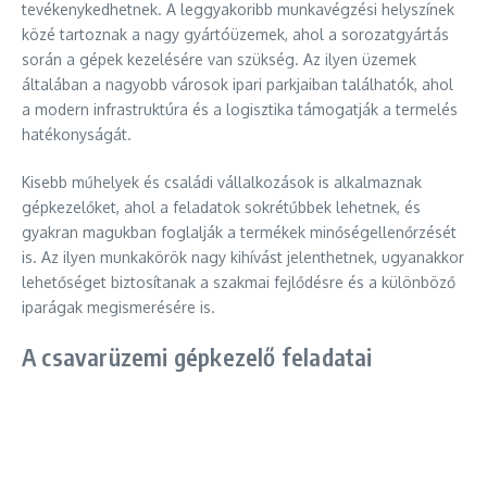
tevékenykedhetnek. A leggyakoribb munkavégzési helyszínek
közé tartoznak a nagy gyártóüzemek, ahol a sorozatgyártás
során a gépek kezelésére van szükség. Az ilyen üzemek
általában a nagyobb városok ipari parkjaiban találhatók, ahol
a modern infrastruktúra és a logisztika támogatják a termelés
hatékonyságát.
Kisebb műhelyek és családi vállalkozások is alkalmaznak
gépkezelőket, ahol a feladatok sokrétűbbek lehetnek, és
gyakran magukban foglalják a termékek minőségellenőrzését
is. Az ilyen munkakörök nagy kihívást jelenthetnek, ugyanakkor
lehetőséget biztosítanak a szakmai fejlődésre és a különböző
iparágak megismerésére is.
A csavarüzemi gépkezelő feladatai