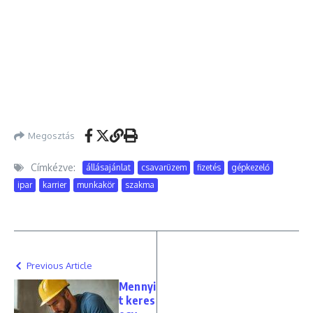
Megosztás
Címkézve:
állásajánlat
csavarüzem
fizetés
gépkezelő
ipar
karrier
munkakör
szakma
Previous Article
Mennyi
t keres