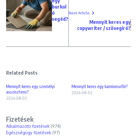
egy
burkol
ó
Next Article
segéd?
Mennyit keres egy
copywriter / szövegíró?
Related Posts
Mennyit keres egy személyi
Mennyit keres egy kamionsofőr?
asszisztens?
2026-08-02
2026-08-03
Fizetések
Alkalmazotti fizetések
(974)
Egészségügy fizetések
(97)