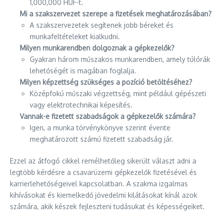
1,000,000 HUF-t.
Mi a szakszervezet szerepe a fizetések meghatározásában?
A szakszervezetek segítenek jobb béreket és
munkafeltételeket kialkudni.
Milyen munkarendben dolgoznak a gépkezelők?
Gyakran három műszakos munkarendben, amely túlórák
lehetőségét is magában foglalja.
Milyen képzettség szükséges a pozíció betöltéséhez?
Középfokú műszaki végzettség, mint például gépészeti
vagy elektrotechnikai képesítés.
Vannak-e fizetett szabadságok a gépkezelők számára?
Igen, a munka törvénykönyve szerint évente
meghatározott számú fizetett szabadság jár.
Ezzel az átfogó cikkel remélhetőleg sikerült választ adni a
legtöbb kérdésre a csavarüzemi gépkezelők fizetésével és
karrierlehetőségeivel kapcsolatban. A szakma izgalmas
kihívásokat és kiemelkedő jövedelmi kilátásokat kínál azok
számára, akik készek fejleszteni tudásukat és képességeiket.