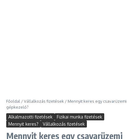
Főoldal
/
Vállalkozás fizetések
/
Mennyit keres egy csavarüzemi
gépkezelő?
Alkalmazotti fizetések
Fizikai munka fizetések
Mennyit keres?
Vállalkozás fizetések
Mennyit keres egy csavarüzemi