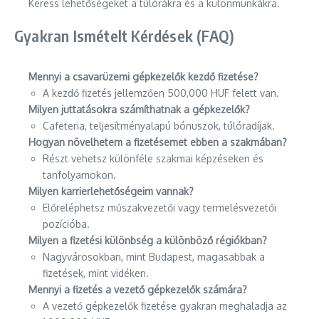
Keress lehetőségeket a túlórákra és a különmunkákra.
Gyakran Ismételt Kérdések (FAQ)
Mennyi a csavarüzemi gépkezelők kezdő fizetése?
A kezdő fizetés jellemzően 500,000 HUF felett van.
Milyen juttatásokra számíthatnak a gépkezelők?
Cafeteria, teljesítményalapú bónuszok, túlóradíjak.
Hogyan növelhetem a fizetésemet ebben a szakmában?
Részt vehetsz különféle szakmai képzéseken és
tanfolyamokon.
Milyen karrierlehetőségeim vannak?
Előreléphetsz műszakvezetői vagy termelésvezetői
pozícióba.
Milyen a fizetési különbség a különböző régiókban?
Nagyvárosokban, mint Budapest, magasabbak a
fizetések, mint vidéken.
Mennyi a fizetés a vezető gépkezelők számára?
A vezető gépkezelők fizetése gyakran meghaladja az