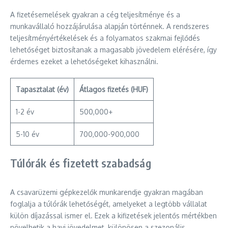
A fizetésemelések gyakran a cég teljesítménye és a
munkavállaló hozzájárulása alapján történnek. A rendszeres
teljesítményértékelések és a folyamatos szakmai fejlődés
lehetőséget biztosítanak a magasabb jövedelem elérésére, így
érdemes ezeket a lehetőségeket kihasználni.
Tapasztalat (év)
Átlagos fizetés (HUF)
1-2 év
500,000+
5-10 év
700,000-900,000
Túlórák és fizetett szabadság
A csavarüzemi gépkezelők munkarendje gyakran magában
foglalja a túlórák lehetőségét, amelyeket a legtöbb vállalat
külön díjazással ismer el. Ezek a kifizetések jelentős mértékben
növelhetik a havi jövedelmet, különösen a szezonális