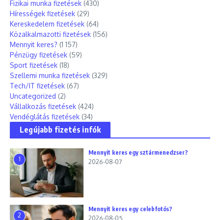
Fizikai munka fizetések
(430)
Hírességek fizetések
(29)
Kereskedelem fizetések
(64)
Közalkalmazotti fizetések
(156)
Mennyit keres?
(1 157)
Pénzügy fizetések
(59)
Sport fizetések
(18)
Szellemi munka fizetések
(329)
Tech/IT fizetések
(67)
Uncategorized
(2)
Vállalkozás fizetések
(424)
Vendéglátás fizetések
(34)
Legújabb fizetés infók
Mennyit keres egy sztármenedzser?
1
2026-08-07
Mennyit keres egy celebfotós?
2
2026-08-05