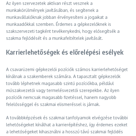
Az ilyen szervezetek aktívan részt vesznek a
munkakörülmények javításában, és segítenek a
munkavállalóknak jobban érvényesíteni a jogaikat a
munkaadókkal szemben. Érdemes a gépkezelőknek is
szakszervezeti tagként tevékenykedni, hogy elősegítsék a
szakma fejlődését és a munkafeltételek javítását.
Karrierlehetőségek és előrelépési esélyek
A csavarüzemi gépkezelői pozíciók számos karrierlehetőséget
kínálnak a szakemberek számára. A tapasztalt gépkezelők
tovább léphetnek magasabb szintű pozíciókba, például
műszakvezetői vagy termelésvezetői szerepekbe. Az ilyen
pozíciók nemcsak magasabb fizetéssel, hanem nagyobb
felelősséggel és szakmai elismeréssel is járnak.
A továbbképzések és szakmai tanfolyamok elvégzése további
lehetőségeket kínálhat a karrierépítéshez, így érdemes ezeket
a lehetőségeket kihasználni a hosszú távú szakmai fejlődés