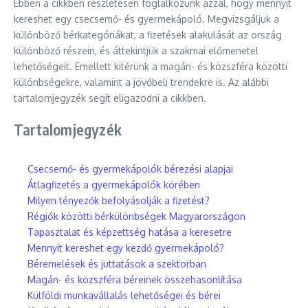
Ebben a cikkben részletesen foglalkozunk azzal, hogy mennyit
kereshet egy csecsemő- és gyermekápoló. Megvizsgáljuk a
különböző bérkategóriákat, a fizetések alakulását az ország
különböző részein, és áttekintjük a szakmai előmenetel
lehetőségeit. Emellett kitérünk a magán- és közszféra közötti
különbségekre, valamint a jövőbeli trendekre is. Az alábbi
tartalomjegyzék segít eligazodni a cikkben.
Tartalomjegyzék
Csecsemő- és gyermekápolók bérezési alapjai
Átlagfizetés a gyermekápolók körében
Milyen tényezők befolyásolják a fizetést?
Régiók közötti bérkülönbségek Magyarországon
Tapasztalat és képzettség hatása a keresetre
Mennyit kereshet egy kezdő gyermekápoló?
Béremelések és juttatások a szektorban
Magán- és közszféra béreinek összehasonlítása
Külföldi munkavállalás lehetőségei és bérei