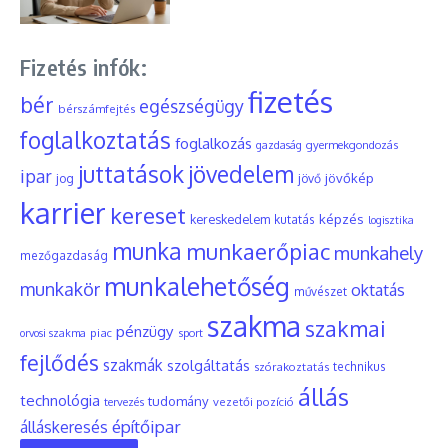
Fizetés infók:
fizetés
bér
egészségügy
bérszámfejtés
foglalkoztatás
foglalkozás
gyermekgondozás
gazdaság
juttatások
jövedelem
ipar
jövőkép
jog
jövő
karrier
kereset
képzés
kereskedelem
kutatás
logisztika
munka
munkaerőpiac
munkahely
mezőgazdaság
munkalehetőség
munkakör
oktatás
művészet
szakma
szakmai
pénzügy
piac
orvosi szakma
sport
fejlődés
szakmák
szolgáltatás
szórakoztatás
technikus
állás
technológia
tudomány
tervezés
vezetői pozíció
építőipar
álláskeresés