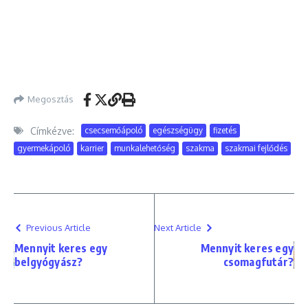
Megosztás
Címkézve:
csecsemőápoló
egészségügy
fizetés
gyermekápoló
karrier
munkalehetőség
szakma
szakmai fejlődés
Previous Article
Next Article
Mennyit keres egy
Mennyit keres egy
belgyógyász?
csomagfutár?