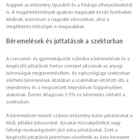
függnek az intézmény típusától és a földrajzi elhelyezkedéstől
is. A magánintézmények gyakran magasabb kezdő fizetéseket
kínálnak, különösen a nagyobb városokban, ahol a
megélhetési költségek is magasabbak.
Béremelések és juttatások a szektorban
A csecsemő- és gyermekápolók számára a béremelések és a
kiegészítő juttatások fontos szerepet játszanak az anyagi
biztonságuk megteremtésében. Az egészségügyi szektorban
elérhető béremelések általában a szakmában eltöltött idő, a
teljesítmény és a megszerzett képesítések függvényében
alakulnak. Évente átlagosan 3-5%-os béremelés várható a
szektorban.
A béremelések mellett számos intézmény külön juttatásokat is
kínál, például bónuszokat, éjszakai műszakpótlékot vagy
hétvégi munkavégzésért járó extra juttatásokat. Ezek a
kiegészítő juttatások jelentősen növelhetik az éves keresetet