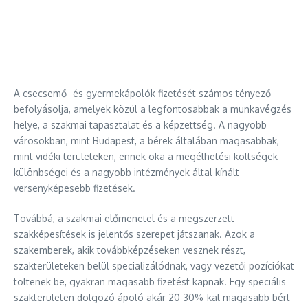
A csecsemő- és gyermekápolók fizetését számos tényező
befolyásolja, amelyek közül a legfontosabbak a munkavégzés
helye, a szakmai tapasztalat és a képzettség. A nagyobb
városokban, mint Budapest, a bérek általában magasabbak,
mint vidéki területeken, ennek oka a megélhetési költségek
különbségei és a nagyobb intézmények által kínált
versenyképesebb fizetések.
Továbbá, a szakmai előmenetel és a megszerzett
szakképesítések is jelentős szerepet játszanak. Azok a
szakemberek, akik továbbképzéseken vesznek részt,
szakterületeken belül specializálódnak, vagy vezetői pozíciókat
töltenek be, gyakran magasabb fizetést kapnak. Egy speciális
szakterületen dolgozó ápoló akár 20-30%-kal magasabb bért