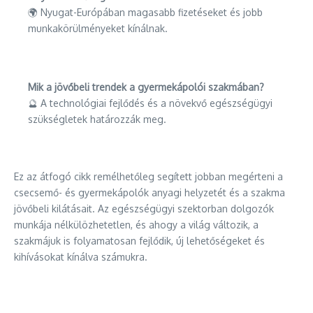
🌍 Nyugat-Európában magasabb fizetéseket és jobb
munkakörülményeket kínálnak.
Mik a jövőbeli trendek a gyermekápolói szakmában?
🔮 A technológiai fejlődés és a növekvő egészségügyi
szükségletek határozzák meg.
Ez az átfogó cikk remélhetőleg segített jobban megérteni a
csecsemő- és gyermekápolók anyagi helyzetét és a szakma
jövőbeli kilátásait. Az egészségügyi szektorban dolgozók
munkája nélkülözhetetlen, és ahogy a világ változik, a
szakmájuk is folyamatosan fejlődik, új lehetőségeket és
kihívásokat kínálva számukra.