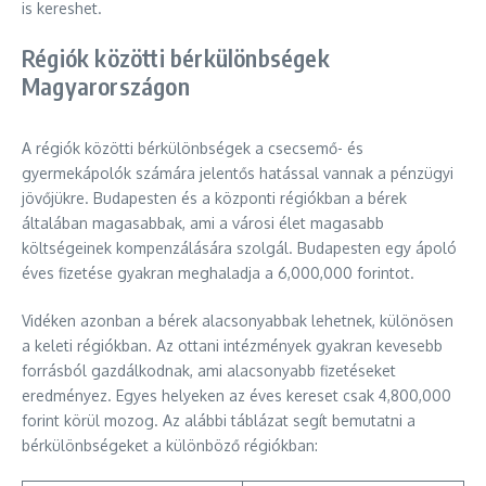
is kereshet.
Régiók közötti bérkülönbségek
Magyarországon
A régiók közötti bérkülönbségek a csecsemő- és
gyermekápolók számára jelentős hatással vannak a pénzügyi
jövőjükre. Budapesten és a központi régiókban a bérek
általában magasabbak, ami a városi élet magasabb
költségeinek kompenzálására szolgál. Budapesten egy ápoló
éves fizetése gyakran meghaladja a 6,000,000 forintot.
Vidéken azonban a bérek alacsonyabbak lehetnek, különösen
a keleti régiókban. Az ottani intézmények gyakran kevesebb
forrásból gazdálkodnak, ami alacsonyabb fizetéseket
eredményez. Egyes helyeken az éves kereset csak 4,800,000
forint körül mozog. Az alábbi táblázat segít bemutatni a
bérkülönbségeket a különböző régiókban: