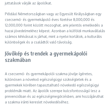
juttatások várják az ápolókat.
Például Németországban vagy az Egyesült Királyságban egy
csecsemő- és gyermekápoló éves fizetése 8,000,000 és
12,000,000 forint között mozoghat, ami jelentős emelkedés a
hazai jövedelmekhez képest. Azonban a külföldi munkavállalás
számos kihívással is járhat, mint a nyelvi korlátok, a kulturális
különbségek és a családtól való távolság.
Jövőkép és trendek a gyermekápolói
szakmában
A csecsemő- és gyermekápolói szakma jövője ígéretes,
különösen a növekvő egészségügyi szükségletek és a
gyermekek körében tapasztalható növekedő egészségügyi
problémák miatt. Az ápolók szerepe kulcsfontosságú lesz a
prevencióban és az egészségmegőrzésben, ami hozzájárulhat
a szakma iránti kereslet növekedéséhez.