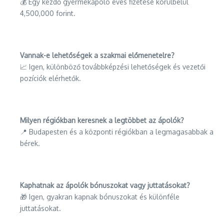
💰 Egy kezdő gyermekápoló éves fizetése körülbelül
4,500,000 forint.
Vannak-e lehetőségek a szakmai előmenetelre?
📈 Igen, különböző továbbképzési lehetőségek és vezetői
pozíciók elérhetők.
Milyen régiókban keresnek a legtöbbet az ápolók?
📍 Budapesten és a központi régiókban a legmagasabbak a
bérek.
Kaphatnak az ápolók bónuszokat vagy juttatásokat?
🎁 Igen, gyakran kapnak bónuszokat és különféle
juttatásokat.