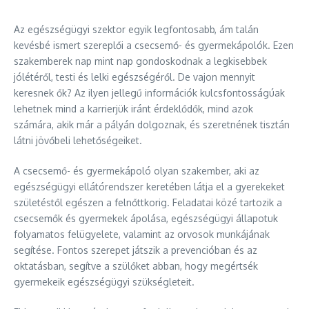
Az egészségügyi szektor egyik legfontosabb, ám talán
kevésbé ismert szereplői a csecsemő- és gyermekápolók. Ezen
szakemberek nap mint nap gondoskodnak a legkisebbek
jólétéről, testi és lelki egészségéről. De vajon mennyit
keresnek ők? Az ilyen jellegű információk kulcsfontosságúak
lehetnek mind a karrierjük iránt érdeklődők, mind azok
számára, akik már a pályán dolgoznak, és szeretnének tisztán
látni jövőbeli lehetőségeiket.
A csecsemő- és gyermekápoló olyan szakember, aki az
egészségügyi ellátórendszer keretében látja el a gyerekeket
születéstől egészen a felnőttkorig. Feladatai közé tartozik a
csecsemők és gyermekek ápolása, egészségügyi állapotuk
folyamatos felügyelete, valamint az orvosok munkájának
segítése. Fontos szerepet játszik a prevencióban és az
oktatásban, segítve a szülőket abban, hogy megértsék
gyermekeik egészségügyi szükségleteit.