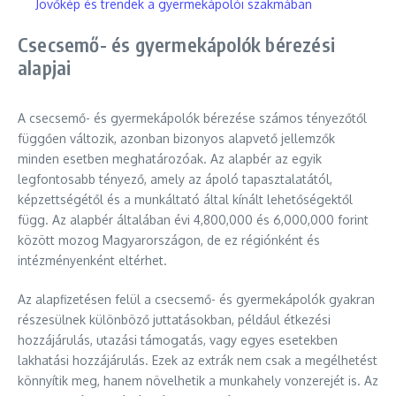
Jövőkép és trendek a gyermekápolói szakmában
Csecsemő- és gyermekápolók bérezési
alapjai
A csecsemő- és gyermekápolók bérezése számos tényezőtől
függően változik, azonban bizonyos alapvető jellemzők
minden esetben meghatározóak. Az alapbér az egyik
legfontosabb tényező, amely az ápoló tapasztalatától,
képzettségétől és a munkáltató által kínált lehetőségektől
függ. Az alapbér általában évi 4,800,000 és 6,000,000 forint
között mozog Magyarországon, de ez régiónként és
intézményenként eltérhet.
Az alapfizetésen felül a csecsemő- és gyermekápolók gyakran
részesülnek különböző juttatásokban, például étkezési
hozzájárulás, utazási támogatás, vagy egyes esetekben
lakhatási hozzájárulás. Ezek az extrák nem csak a megélhetést
könnyítik meg, hanem növelhetik a munkahely vonzerejét is. Az