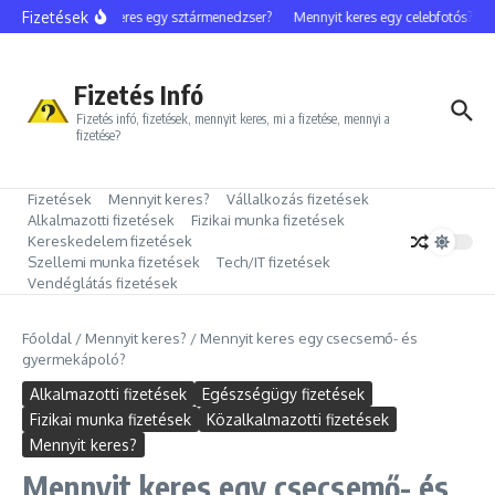
Ugrás a tartalomhoz
Fizetések
Mennyit keres egy sztármenedzser?
Mennyit keres egy celebfotós?
M
Fizetés Infó
Fizetés infó, fizetések, mennyit keres, mi a fizetése, mennyi a
fizetése?
Fizetések
Mennyit keres?
Vállalkozás fizetések
Alkalmazotti fizetések
Fizikai munka fizetések
Kereskedelem fizetések
Szellemi munka fizetések
Tech/IT fizetések
Vendéglátás fizetések
Főoldal
/
Mennyit keres?
/
Mennyit keres egy csecsemő- és
gyermekápoló?
Alkalmazotti fizetések
Egészségügy fizetések
Fizikai munka fizetések
Közalkalmazotti fizetések
Mennyit keres?
Mennyit keres egy csecsemő- és