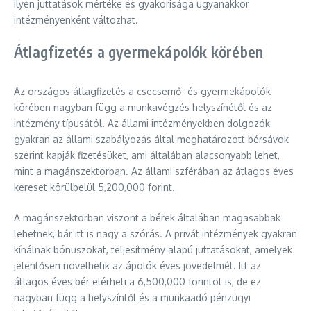
ilyen juttatások mértéke és gyakorisága ugyanakkor
intézményenként változhat.
Átlagfizetés a gyermekápolók körében
Az országos átlagfizetés a csecsemő- és gyermekápolók
körében nagyban függ a munkavégzés helyszínétől és az
intézmény típusától. Az állami intézményekben dolgozók
gyakran az állami szabályozás által meghatározott bérsávok
szerint kapják fizetésüket, ami általában alacsonyabb lehet,
mint a magánszektorban. Az állami szférában az átlagos éves
kereset körülbelül 5,200,000 forint.
A magánszektorban viszont a bérek általában magasabbak
lehetnek, bár itt is nagy a szórás. A privát intézmények gyakran
kínálnak bónuszokat, teljesítmény alapú juttatásokat, amelyek
jelentősen növelhetik az ápolók éves jövedelmét. Itt az
átlagos éves bér elérheti a 6,500,000 forintot is, de ez
nagyban függ a helyszíntől és a munkaadó pénzügyi