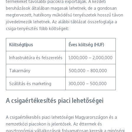
termékeket távolabbi piacokra exportálják. A kezdeti
beruházások általában magasak lehetnek, de a gondosan
megtervezett, hatékony működésű tenyészetek hosszú távon
jövedelmezők lehetnek. Az alábbi táblázat összefoglalja a
csiga-tenyésztés főbb költségeit:
Költségtípus
Éves költség (HUF)
Infrastruktúra és felszerelés
1,000,000 – 2,000,000
Takarmány
500,000 – 800,000
Szállítás és marketing
300,000 – 500,000
A csigaértékesítés piaci lehetőségei
A csigaértékesítés piaci lehetőségei Magyarországon és a
nemzetközi piacokon is jelentősek. Az éttermek és
gasztronómiai vállalkozások folyamatosan keresik a minőségi