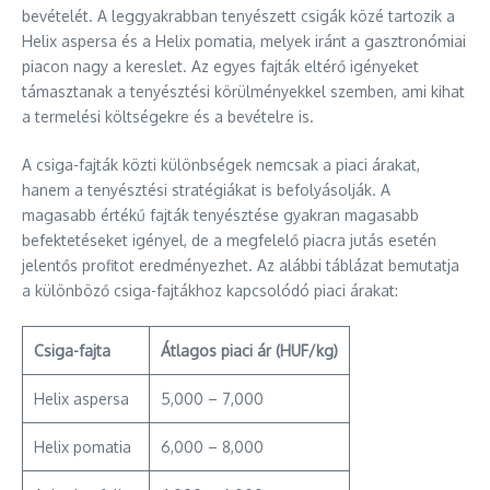
bevételét. A leggyakrabban tenyészett csigák közé tartozik a
Helix aspersa és a Helix pomatia, melyek iránt a gasztronómiai
piacon nagy a kereslet. Az egyes fajták eltérő igényeket
támasztanak a tenyésztési körülményekkel szemben, ami kihat
a termelési költségekre és a bevételre is.
A csiga-fajták közti különbségek nemcsak a piaci árakat,
hanem a tenyésztési stratégiákat is befolyásolják. A
magasabb értékű fajták tenyésztése gyakran magasabb
befektetéseket igényel, de a megfelelő piacra jutás esetén
jelentős profitot eredményezhet. Az alábbi táblázat bemutatja
a különböző csiga-fajtákhoz kapcsolódó piaci árakat:
Csiga-fajta
Átlagos piaci ár (HUF/kg)
Helix aspersa
5,000 – 7,000
Helix pomatia
6,000 – 8,000