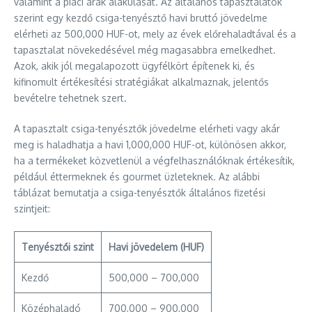
valamint a piaci árak alakulását. Az általános tapasztalatok
szerint egy kezdő csiga-tenyésztő havi bruttó jövedelme
elérheti az 500,000 HUF-ot, mely az évek előrehaladtával és a
tapasztalat növekedésével még magasabbra emelkedhet.
Azok, akik jól megalapozott ügyfélkört építenek ki, és
kifinomult értékesítési stratégiákat alkalmaznak, jelentős
bevételre tehetnek szert.
A tapasztalt csiga-tenyésztők jövedelme elérheti vagy akár
meg is haladhatja a havi 1,000,000 HUF-ot, különösen akkor,
ha a termékeket közvetlenül a végfelhasználóknak értékesítik,
például éttermeknek és gourmet üzleteknek. Az alábbi
táblázat bemutatja a csiga-tenyésztők általános fizetési
szintjeit:
Tenyésztői szint
Havi jövedelem (HUF)
Kezdő
500,000 – 700,000
Középhaladó
700,000 – 900,000