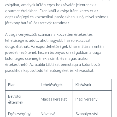
csigákat, amelyek különleges hozzávalót jelentenek a
gourmet ételekben. Ezen kívül a csiga iránti kereslet az
egészségügyi és kozmetikai iparágakban is nő, mivel számos
jótékony hatású összetevőt tartalmaz.
A csiga-tenyésztők számára a közvetlen értékesítés
lehetősége is adott, ahol nagyobb haszonkulccsal
dolgozhatnak. Az exportlehetőségek kihasználása szintén
jövedelmező lehet, hiszen bizonyos országokban a csiga
különleges csemegének számít, és magas árakon
értékesíthető. Az alábbi táblázat bemutatja a különböző
piacokhoz kapcsolódó lehetőségeket és kihívásokat:
Piac
Lehetőségek
Kihívások
Belföldi
Magas kereslet
Piaci verseny
éttermek
Egészségügyi
Növekvő
Szabályozási