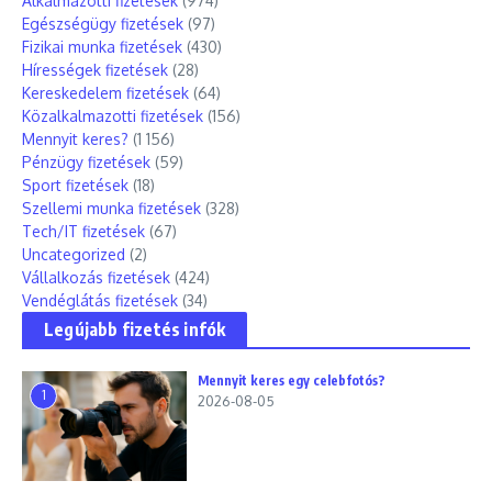
Alkalmazotti fizetések
(974)
Egészségügy fizetések
(97)
Fizikai munka fizetések
(430)
Hírességek fizetések
(28)
Kereskedelem fizetések
(64)
Közalkalmazotti fizetések
(156)
Mennyit keres?
(1 156)
Pénzügy fizetések
(59)
Sport fizetések
(18)
Szellemi munka fizetések
(328)
Tech/IT fizetések
(67)
Uncategorized
(2)
Vállalkozás fizetések
(424)
Vendéglátás fizetések
(34)
Legújabb fizetés infók
Mennyit keres egy celebfotós?
1
2026-08-05