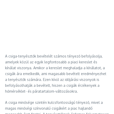
A csiga-tenyésztők bevételét számos tényező befolyásolja,
amelyek közül az egyik legfontosabb a piaci kereslet és
kínálat viszonya. Amikor a kereslet meghaladja a kínálatot, a
csigák ára emelkedik, ami magasabb bevételt eredményezhet
a tenyésztők számára. Ezen kívül az időjárási viszonyok is
befolyásolhatják a bevételt, hiszen a csigák érzékenyek a
hőmérséklet- és páratartalom-változásokra.
A csiga minősége szintén kulcsfontosságú tényező, mivel a
magas minőségi színvonalú csigákért a piac hajlandó