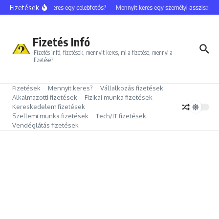
Ugrás a tartalomhoz
Fizetések
Mennyit keres egy celebfotós?
Mennyit keres egy személyi asszisztens?
Fizetés Infó
Fizetés infó, fizetések, mennyit keres, mi a fizetése, mennyi a
fizetése?
Fizetések
Mennyit keres?
Vállalkozás fizetések
Alkalmazotti fizetések
Fizikai munka fizetések
Kereskedelem fizetések
Szellemi munka fizetések
Tech/IT fizetések
Vendéglátás fizetések