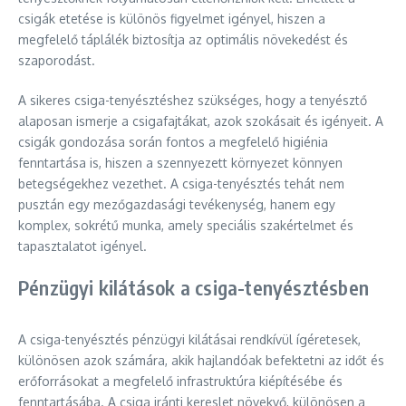
csigák etetése is különös figyelmet igényel, hiszen a
megfelelő táplálék biztosítja az optimális növekedést és
szaporodást.
A sikeres csiga-tenyésztéshez szükséges, hogy a tenyésztő
alaposan ismerje a csigafajtákat, azok szokásait és igényeit. A
csigák gondozása során fontos a megfelelő higiénia
fenntartása is, hiszen a szennyezett környezet könnyen
betegségekhez vezethet. A csiga-tenyésztés tehát nem
pusztán egy mezőgazdasági tevékenység, hanem egy
komplex, sokrétű munka, amely speciális szakértelmet és
tapasztalatot igényel.
Pénzügyi kilátások a csiga-tenyésztésben
A csiga-tenyésztés pénzügyi kilátásai rendkívül ígéretesek,
különösen azok számára, akik hajlandóak befektetni az időt és
erőforrásokat a megfelelő infrastruktúra kiépítésébe és
fenntartásába. A csiga iránti kereslet növekvő, különösen a