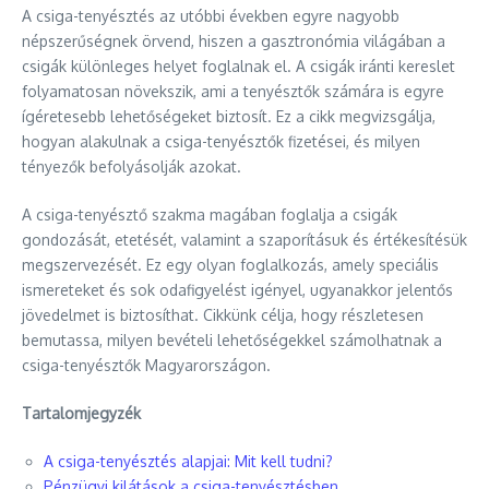
A csiga-tenyésztés az utóbbi években egyre nagyobb
népszerűségnek örvend, hiszen a gasztronómia világában a
csigák különleges helyet foglalnak el. A csigák iránti kereslet
folyamatosan növekszik, ami a tenyésztők számára is egyre
ígéretesebb lehetőségeket biztosít. Ez a cikk megvizsgálja,
hogyan alakulnak a csiga-tenyésztők fizetései, és milyen
tényezők befolyásolják azokat.
A csiga-tenyésztő szakma magában foglalja a csigák
gondozását, etetését, valamint a szaporításuk és értékesítésük
megszervezését. Ez egy olyan foglalkozás, amely speciális
ismereteket és sok odafigyelést igényel, ugyanakkor jelentős
jövedelmet is biztosíthat. Cikkünk célja, hogy részletesen
bemutassa, milyen bevételi lehetőségekkel számolhatnak a
csiga-tenyésztők Magyarországon.
Tartalomjegyzék
A csiga-tenyésztés alapjai: Mit kell tudni?
Pénzügyi kilátások a csiga-tenyésztésben