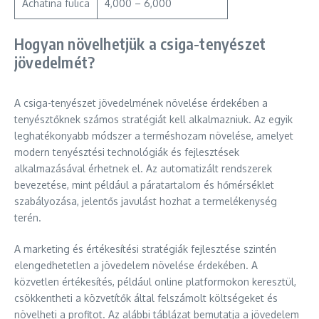
Achatina fulica
4,000 – 6,000
Hogyan növelhetjük a csiga-tenyészet
jövedelmét?
A csiga-tenyészet jövedelmének növelése érdekében a
tenyésztőknek számos stratégiát kell alkalmazniuk. Az egyik
leghatékonyabb módszer a terméshozam növelése, amelyet
modern tenyésztési technológiák és fejlesztések
alkalmazásával érhetnek el. Az automatizált rendszerek
bevezetése, mint például a páratartalom és hőmérséklet
szabályozása, jelentős javulást hozhat a termelékenység
terén.
A marketing és értékesítési stratégiák fejlesztése szintén
elengedhetetlen a jövedelem növelése érdekében. A
közvetlen értékesítés, például online platformokon keresztül,
csökkentheti a közvetítők által felszámolt költségeket és
növelheti a profitot. Az alábbi táblázat bemutatja a jövedelem