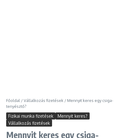
Főoldal
/
Vállalkozás fizetések
/
Mennyit keres egy csiga-
tenyésztő?
Fizikai munka fizetések
Mennyit keres?
Vállalkozás fizetések
Mennyit keres egy csiga-