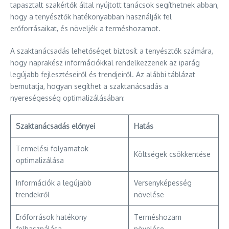
tapasztalt szakértők által nyújtott tanácsok segíthetnek abban,
hogy a tenyésztők hatékonyabban használják fel
erőforrásaikat, és növeljék a terméshozamot.
A szaktanácsadás lehetőséget biztosít a tenyésztők számára,
hogy naprakész információkkal rendelkezzenek az iparág
legújabb fejlesztéseiről és trendjeiről. Az alábbi táblázat
bemutatja, hogyan segíthet a szaktanácsadás a
nyereségesség optimalizálásában:
Szaktanácsadás előnyei
Hatás
Termelési folyamatok
Költségek csökkentése
optimalizálása
Információk a legújabb
Versenyképesség
trendekről
növelése
Erőforrások hatékony
Terméshozam
felhasználása
növelése