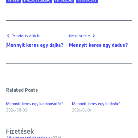
kereset
mezőgazdaság
tenyésztés
vállalkozás
Previous Article
Next Article
Mennyit keres egy dajka?
Mennyit keres egy dadus?
Related Posts
Mennyit keres egy kamionsofőr?
Mennyit keres egy burkoló?
2026-08-02
2026-07-31
Fizetések