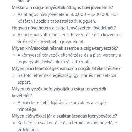
piacon.
Mekkora a csiga-tenyésztők átlagos havi jövedelme?
Az átlagos havi jövedelem 500,000 – 1,200,000 HUF
között változik a tapasztalattól függően.
Hogyan növelhetem a csiga-tenyészetem jövedelmét?
Az automatizált rendszerek bevezetése és a közvetlen
értékesítés növelheti a jövedelmet.
Milyen kihívásokkal néznek szembe a csiga-tenyésztők?
A környezeti tényezők ellenőrzése és a piaci verseny a
legnagyobb kihívások közé tartoznak.
Milyen piaci lehetőségek vannak a csigák értékesítésére?
Belföldi éttermek, egészségügyi ipar és nemzetközi
export.
Milyen tényezők befolyásolják a csiga-tenyésztők
bevételét?
A piaci kereslet, időjárási viszonyok és a csigák
minősége.
Milyen előnyökkel jár a szaktanácsadás igénybevétele?
Költségek csökkentése és a terméshozam növelése
érdekében.