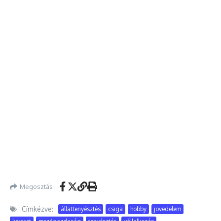
Megosztás
Címkézve:
állattenyésztés
csiga
hobby
jövedelem