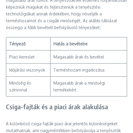
magasabb árat fizetni. A tenyésztőknek érdemes folyamatosan
képezniük magukat és fejleszteniük a tenyésztési
technológiákat annak érdekében, hogy növeljék a
terméshozamot és a csigák minőségét. Az alábbi táblázat
összegzi a főbb bevételt befolyásoló tényezőket:
Tényező
Hatás a bevételre
Piaci kereslet
Magasabb árak és bevétel
Időjárási viszonyok
Terméshozam ingadozása
Minőség és
Magasabb árak a minőségi
színvonal
termékekért
Csiga-fajták és a piaci árak alakulása
A különböző csiga-fajták piaci árai jelentős különbségeket
mutathatnak, ami nagymértékben befolyásolja a tenyésztők