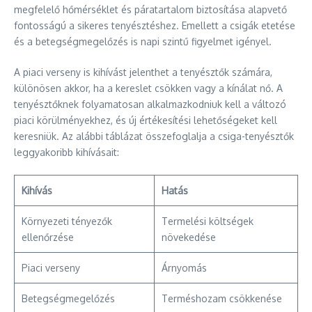
megfelelő hőmérséklet és páratartalom biztosítása alapvető
fontosságú a sikeres tenyésztéshez. Emellett a csigák etetése
és a betegségmegelőzés is napi szintű figyelmet igényel.
A piaci verseny is kihívást jelenthet a tenyésztők számára,
különösen akkor, ha a kereslet csökken vagy a kínálat nő. A
tenyésztőknek folyamatosan alkalmazkodniuk kell a változó
piaci körülményekhez, és új értékesítési lehetőségeket kell
keresniük. Az alábbi táblázat összefoglalja a csiga-tenyésztők
leggyakoribb kihívásait:
Kihívás
Hatás
Környezeti tényezők
Termelési költségek
ellenőrzése
növekedése
Piaci verseny
Árnyomás
Betegségmegelőzés
Terméshozam csökkenése