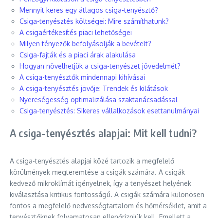
Mennyit keres egy átlagos csiga-tenyésztő?
Csiga-tenyésztés költségei: Mire számíthatunk?
A csigaértékesítés piaci lehetőségei
Milyen tényezők befolyásolják a bevételt?
Csiga-fajták és a piaci árak alakulása
Hogyan növelhetjük a csiga-tenyészet jövedelmét?
A csiga-tenyésztők mindennapi kihívásai
A csiga-tenyésztés jövője: Trendek és kilátások
Nyereségesség optimalizálása szaktanácsadással
Csiga-tenyésztés: Sikeres vállalkozások esettanulmányai
A csiga-tenyésztés alapjai: Mit kell tudni?
A csiga-tenyésztés alapjai közé tartozik a megfelelő
körülmények megteremtése a csigák számára. A csigák
kedvező mikroklímát igényelnek, így a tenyészet helyének
kiválasztása kritikus fontosságú. A csigák számára különösen
fontos a megfelelő nedvességtartalom és hőmérséklet, amit a
tenyésztőknek folyamatosan ellenőrizniük kell. Emellett a