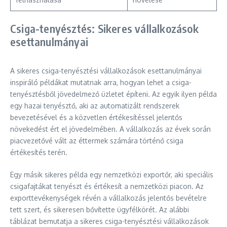
Csiga-tenyésztés: Sikeres vállalkozások
esettanulmányai
A sikeres csiga-tenyésztési vállalkozások esettanulmányai
inspiráló példákat mutatnak arra, hogyan lehet a csiga-
tenyésztésből jövedelmező üzletet építeni. Az egyik ilyen példa
egy hazai tenyésztő, aki az automatizált rendszerek
bevezetésével és a közvetlen értékesítéssel jelentős
növekedést ért el jövedelmében. A vállalkozás az évek során
piacvezetővé vált az éttermek számára történő csiga
értékesítés terén.
Egy másik sikeres példa egy nemzetközi exportőr, aki speciális
csigafajtákat tenyészt és értékesít a nemzetközi piacon. Az
exporttevékenységek révén a vállalkozás jelentős bevételre
tett szert, és sikeresen bővítette ügyfélkörét. Az alábbi
táblázat bemutatja a sikeres csiga-tenyésztési vállalkozások