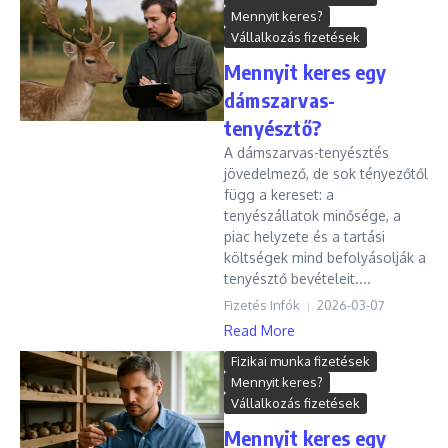
Mennyit keres?
Vállalkozás fizetések
Mennyit keres egy
dámszarvas-
tenyésztő?
A dámszarvas-tenyésztés
jövedelmező, de sok tényezőtől
függ a kereset: a
tenyészállatok minősége, a
piac helyzete és a tartási
költségek mind befolyásolják a
tenyésztő bevételeit....
Fizetés Infók
2026-03-07
Read More
Fizikai munka fizetések
Mennyit keres?
Vállalkozás fizetések
Mennyit keres egy