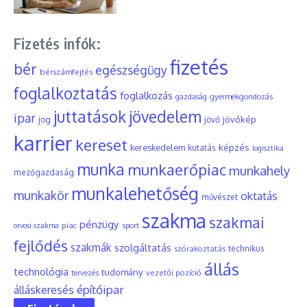
Fizetés infók:
fizetés
bér
egészségügy
bérszámfejtés
foglalkoztatás
foglalkozás
gyermekgondozás
gazdaság
juttatások
jövedelem
ipar
jövőkép
jog
jövő
karrier
kereset
képzés
kereskedelem
kutatás
logisztika
munka
munkaerőpiac
munkahely
mezőgazdaság
munkalehetőség
munkakör
oktatás
művészet
szakma
szakmai
pénzügy
piac
orvosi szakma
sport
fejlődés
szakmák
szolgáltatás
szórakoztatás
technikus
állás
technológia
tudomány
tervezés
vezetői pozíció
építőipar
álláskeresés