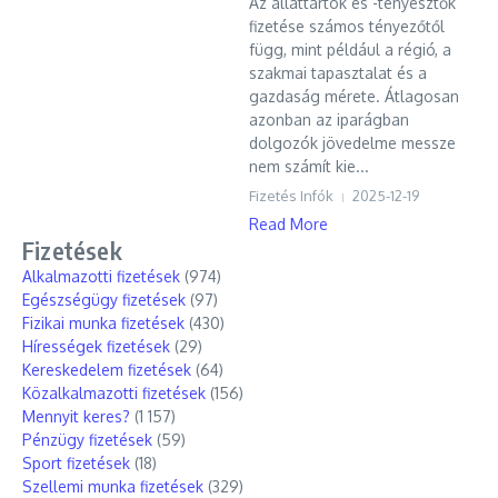
Az állattartók és -tenyésztők
fizetése számos tényezőtől
függ, mint például a régió, a
szakmai tapasztalat és a
gazdaság mérete. Átlagosan
azonban az iparágban
dolgozók jövedelme messze
nem számít kie...
Fizetés Infók
2025-12-19
Read More
Fizetések
Alkalmazotti fizetések
(974)
Egészségügy fizetések
(97)
Fizikai munka fizetések
(430)
Hírességek fizetések
(29)
Kereskedelem fizetések
(64)
Közalkalmazotti fizetések
(156)
Mennyit keres?
(1 157)
Pénzügy fizetések
(59)
Sport fizetések
(18)
Szellemi munka fizetések
(329)