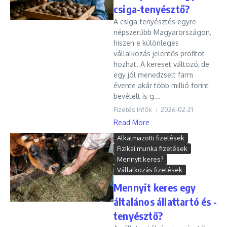
csiga-tenyésztő?
A csiga-tenyésztés egyre
népszerűbb Magyarországon,
hiszen e különleges
vállalkozás jelentős profitot
hozhat. A kereset változó, de
egy jól menedzselt farm
évente akár több millió forint
bevételt is g...
Fizetés Infók
2026-02-21
Read More
Alkalmazotti fizetések
Fizikai munka fizetések
Mennyit keres?
Vállalkozás fizetések
Mennyit keres egy
általános állattartó és -
tenyésztő?