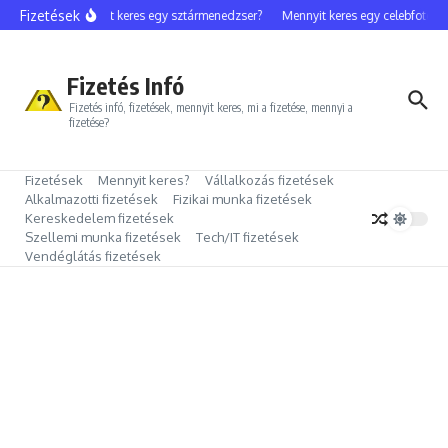
Ugrás a tartalomhoz
Fizetések
Mennyit keres egy sztármenedzser?
Mennyit keres egy celebfotós?
Fizetés Infó
Fizetés infó, fizetések, mennyit keres, mi a fizetése, mennyi a
fizetése?
Fizetések
Mennyit keres?
Vállalkozás fizetések
Alkalmazotti fizetések
Fizikai munka fizetések
Kereskedelem fizetések
Szellemi munka fizetések
Tech/IT fizetések
Vendéglátás fizetések