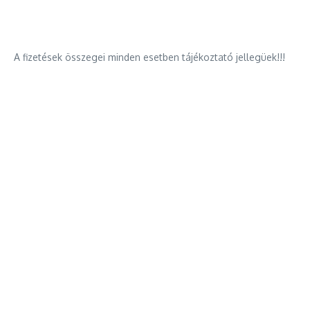
A fizetések összegei minden esetben tájékoztató jellegüek!!!