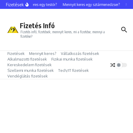
Ugrás a tartalomhoz
Fizetések
Mennyit keres egy testőr?
Mennyit keres egy sztármenedzser?
Mennyi
Fizetés Infó
Fizetés infó, fizetések, mennyit keres, mi a fizetése, mennyi a
fizetése?
Fizetések
Mennyit keres?
Vállalkozás fizetések
Alkalmazotti fizetések
Fizikai munka fizetések
Kereskedelem fizetések
Szellemi munka fizetések
Tech/IT fizetések
Vendéglátás fizetések