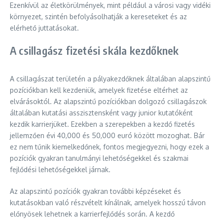
Ezenkívül az életkörülmények, mint például a városi vagy vidéki
környezet, szintén befolyásolhatják a kereseteket és az
elérhető juttatásokat.
A csillagász fizetési skála kezdőknek
A csillagászat területén a pályakezdőknek általában alapszintű
pozíciókban kell kezdeniük, amelyek fizetése eltérhet az
elvárásoktól. Az alapszintű pozíciókban dolgozó csillagászok
általában kutatási asszisztensként vagy junior kutatóként
kezdik karrierjüket. Ezekben a szerepekben a kezdő fizetés
jellemzően évi 40,000 és 50,000 euró között mozoghat. Bár
ez nem tűnik kiemelkedőnek, fontos megjegyezni, hogy ezek a
pozíciók gyakran tanulmányi lehetőségekkel és szakmai
fejlődési lehetőségekkel járnak.
Az alapszintű pozíciók gyakran további képzéseket és
kutatásokban való részvételt kínálnak, amelyek hosszú távon
előnyösek lehetnek a karrierfejlődés során. A kezdő