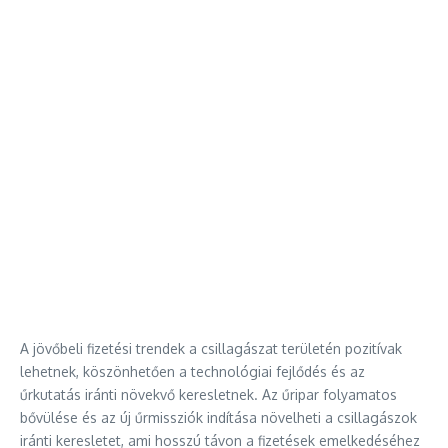
A jövőbeli fizetési trendek a csillagászat területén pozitívak
lehetnek, köszönhetően a technológiai fejlődés és az
űrkutatás iránti növekvő keresletnek. Az űripar folyamatos
bővülése és az új űrmissziók indítása növelheti a csillagászok
iránti keresletet, ami hosszú távon a fizetések emelkedéséhez