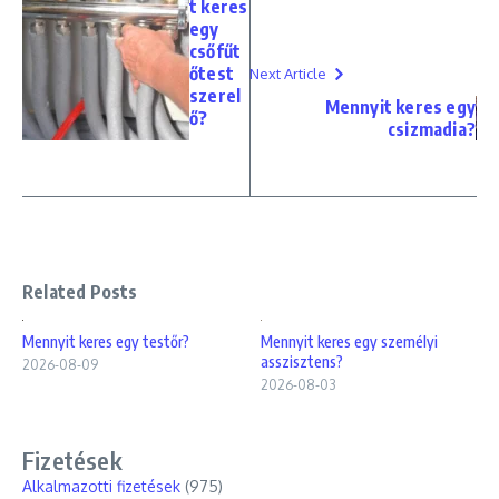
t keres
egy
csőfűt
őtest
Next Article
szerel
Mennyit keres egy
ő?
csizmadia?
Related Posts
Mennyit keres egy testőr?
Mennyit keres egy személyi
asszisztens?
2026-08-09
2026-08-03
Fizetések
Alkalmazotti fizetések
(975)