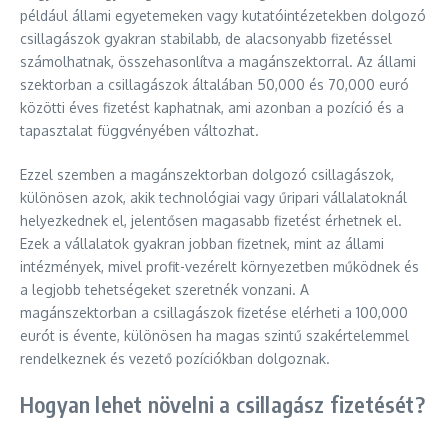
például állami egyetemeken vagy kutatóintézetekben dolgozó
csillagászok gyakran stabilabb, de alacsonyabb fizetéssel
számolhatnak, összehasonlítva a magánszektorral. Az állami
szektorban a csillagászok általában 50,000 és 70,000 euró
közötti éves fizetést kaphatnak, ami azonban a pozíció és a
tapasztalat függvényében változhat.
Ezzel szemben a magánszektorban dolgozó csillagászok,
különösen azok, akik technológiai vagy űripari vállalatoknál
helyezkednek el, jelentősen magasabb fizetést érhetnek el.
Ezek a vállalatok gyakran jobban fizetnek, mint az állami
intézmények, mivel profit-vezérelt környezetben működnek és
a legjobb tehetségeket szeretnék vonzani. A
magánszektorban a csillagászok fizetése elérheti a 100,000
eurót is évente, különösen ha magas szintű szakértelemmel
rendelkeznek és vezető pozíciókban dolgoznak.
Hogyan lehet növelni a csillagász fizetését?