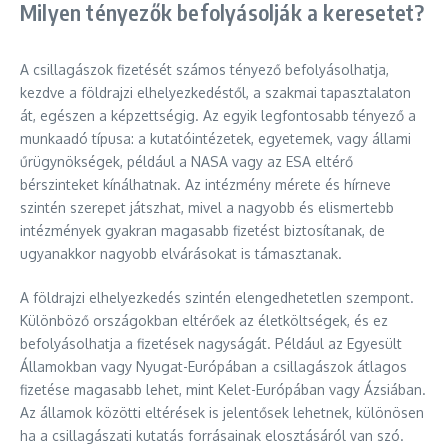
Milyen tényezők befolyásolják a keresetet?
A csillagászok fizetését számos tényező befolyásolhatja,
kezdve a földrajzi elhelyezkedéstől, a szakmai tapasztalaton
át, egészen a képzettségig. Az egyik legfontosabb tényező a
munkaadó típusa: a kutatóintézetek, egyetemek, vagy állami
űrügynökségek, például a NASA vagy az ESA eltérő
bérszinteket kínálhatnak. Az intézmény mérete és hírneve
szintén szerepet játszhat, mivel a nagyobb és elismertebb
intézmények gyakran magasabb fizetést biztosítanak, de
ugyanakkor nagyobb elvárásokat is támasztanak.
A földrajzi elhelyezkedés szintén elengedhetetlen szempont.
Különböző országokban eltérőek az életköltségek, és ez
befolyásolhatja a fizetések nagyságát. Például az Egyesült
Államokban vagy Nyugat-Európában a csillagászok átlagos
fizetése magasabb lehet, mint Kelet-Európában vagy Ázsiában.
Az államok közötti eltérések is jelentősek lehetnek, különösen
ha a csillagászati kutatás forrásainak elosztásáról van szó.