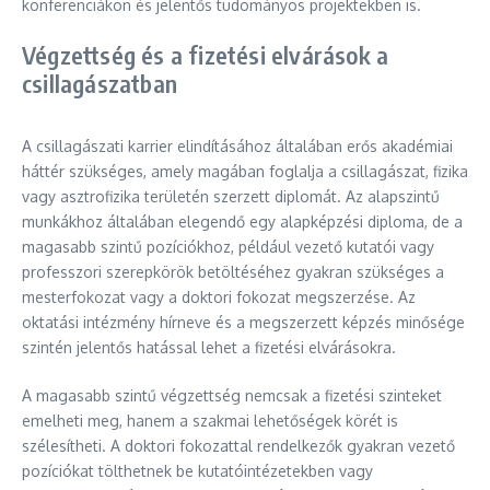
konferenciákon és jelentős tudományos projektekben is.
Végzettség és a fizetési elvárások a
csillagászatban
A csillagászati karrier elindításához általában erős akadémiai
háttér szükséges, amely magában foglalja a csillagászat, fizika
vagy asztrofizika területén szerzett diplomát. Az alapszintű
munkákhoz általában elegendő egy alapképzési diploma, de a
magasabb szintű pozíciókhoz, például vezető kutatói vagy
professzori szerepkörök betöltéséhez gyakran szükséges a
mesterfokozat vagy a doktori fokozat megszerzése. Az
oktatási intézmény hírneve és a megszerzett képzés minősége
szintén jelentős hatással lehet a fizetési elvárásokra.
A magasabb szintű végzettség nemcsak a fizetési szinteket
emelheti meg, hanem a szakmai lehetőségek körét is
szélesítheti. A doktori fokozattal rendelkezők gyakran vezető
pozíciókat tölthetnek be kutatóintézetekben vagy