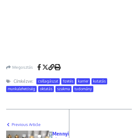
Megosztás
Címkézve:
csillagászat
fizetés
karrier
kutatás
munkalehetőség
oktatás
szakma
tudomány
Previous Article
Mennyi