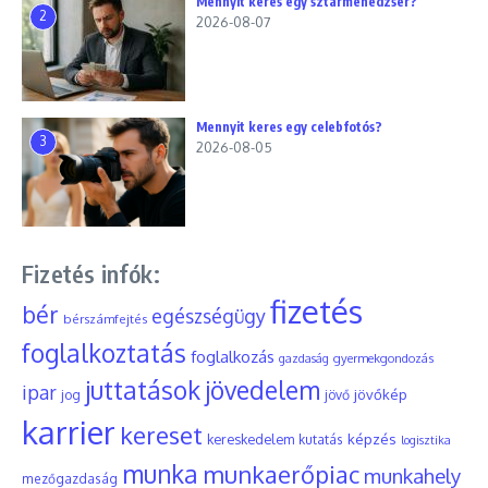
Mennyit keres egy sztármenedzser?
2
2026-08-07
Mennyit keres egy celebfotós?
3
2026-08-05
Fizetés infók:
fizetés
bér
egészségügy
bérszámfejtés
foglalkoztatás
foglalkozás
gyermekgondozás
gazdaság
juttatások
jövedelem
ipar
jövőkép
jog
jövő
karrier
kereset
képzés
kereskedelem
kutatás
logisztika
munka
munkaerőpiac
munkahely
mezőgazdaság