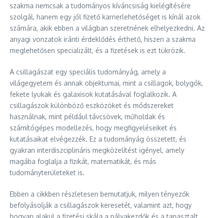
szakma nemcsak a tudományos kíváncsiság kielégítésére
szolgál, hanem egy jól fizető karrierlehetőséget is kínál azok
számára, akik ebben a világban szeretnének elhelyezkedni. Az
anyagi vonzatok iránti érdeklődés érthető, hiszen a szakma
meglehetősen specializált, és a fizetések is ezt tükrözik.
A csillagászat egy speciális tudományág, amely a
világegyetem és annak objektumai, mint a csillagok, bolygók,
fekete lyukak és galaxisok kutatásával foglalkozik. A
csillagászok különböző eszközöket és módszereket
használnak, mint például távcsövek, műholdak és
számítógépes modellezés, hogy megfigyeléseiket és
kutatásaikat elvégezzék. Ez a tudományág összetett, és
gyakran interdiszciplináris megközelítést igényel, amely
magába foglalja a fizikát, matematikát, és más
tudományterületeket is.
Ebben a cikkben részletesen bemutatjuk, milyen tényezők
befolyásolják a csillagászok keresetét, valamint azt, hogy
hogyan alakul a fizetési skála a pályakezdők és a tapasztalt