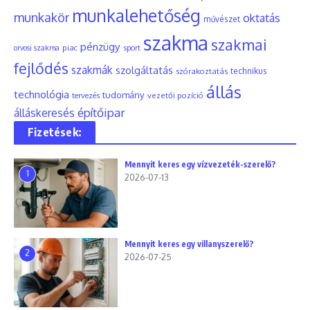
munkalehetőség
munkakör
oktatás
művészet
szakma
szakmai
pénzügy
piac
orvosi szakma
sport
fejlődés
szakmák
szolgáltatás
szórakoztatás
technikus
állás
technológia
tudomány
tervezés
vezetői pozíció
építőipar
álláskeresés
Fizetések:
Mennyit keres egy vízvezeték-szerelő?
1
2026-07-13
Mennyit keres egy villanyszerelő?
2
2026-07-25