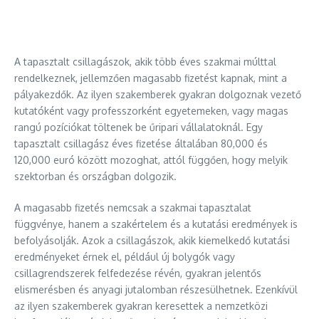
A tapasztalt csillagászok, akik több éves szakmai múlttal
rendelkeznek, jellemzően magasabb fizetést kapnak, mint a
pályakezdők. Az ilyen szakemberek gyakran dolgoznak vezető
kutatóként vagy professzorként egyetemeken, vagy magas
rangú pozíciókat töltenek be űripari vállalatoknál. Egy
tapasztalt csillagász éves fizetése általában 80,000 és
120,000 euró között mozoghat, attól függően, hogy melyik
szektorban és országban dolgozik.
A magasabb fizetés nemcsak a szakmai tapasztalat
függvénye, hanem a szakértelem és a kutatási eredmények is
befolyásolják. Azok a csillagászok, akik kiemelkedő kutatási
eredményeket érnek el, például új bolygók vagy
csillagrendszerek felfedezése révén, gyakran jelentős
elismerésben és anyagi jutalomban részesülhetnek. Ezenkívül
az ilyen szakemberek gyakran keresettek a nemzetközi