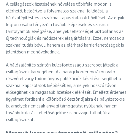
A csillagászok fizetésének növelése többféle módon is
elérhető, beleértve a folyamatos szakmai fejlődést, a
hálózatépítést és a szakmai tapasztalatok bővítését. Az egyik
legfontosabb tényező a további képzések és szakmai
tanfolyamok elvégzése, amelyek lehetőséget biztosítanak az
új technológiák és módszerek elsajátítására. Ezzel nemcsak a
szakmai tudás bővül, hanem az elérhető karrierlehetőségek is
jelentősen megnövekednek.
A hálózatépítés szintén kulcsfontosságú szerepet játszik a
csillagászok karrierjében. Az iparági konferenciákon való
részvétel vagy tudományos publikációk készítése segíthet a
szakmai kapcsolatok kiépítésében, amelyek hosszú távon
elősegíthetik a magasabb fizetések elérését. Emellett érdemes
figyelmet fordítani a különböző ösztöndíjakra és pályázatokra
is, amelyek nemcsak anyagi támogatást nyújtanak, hanem
további kutatási lehetőségekhez is hozzájuttathatják a
csillagászokat.