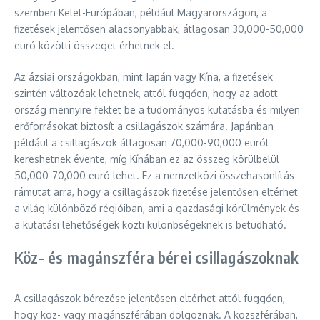
szemben Kelet-Európában, például Magyarországon, a
fizetések jelentősen alacsonyabbak, átlagosan 30,000-50,000
euró közötti összeget érhetnek el.
Az ázsiai országokban, mint Japán vagy Kína, a fizetések
szintén változóak lehetnek, attól függően, hogy az adott
ország mennyire fektet be a tudományos kutatásba és milyen
erőforrásokat biztosít a csillagászok számára. Japánban
például a csillagászok átlagosan 70,000-90,000 eurót
kereshetnek évente, míg Kínában ez az összeg körülbelül
50,000-70,000 euró lehet. Ez a nemzetközi összehasonlítás
rámutat arra, hogy a csillagászok fizetése jelentősen eltérhet
a világ különböző régióiban, ami a gazdasági körülmények és
a kutatási lehetőségek közti különbségeknek is betudható.
Köz- és magánszféra bérei csillagászoknak
A csillagászok bérezése jelentősen eltérhet attól függően,
hogy köz- vagy magánszférában dolgoznak. A közszférában,