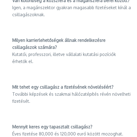
Van különbség a közszféra és a magánszféra bérei között?
Igen, a magánszektor gyakran magasabb fizetéseket kínál a
csillagászoknak.
Milyen karrierlehetőségek állnak rendelkezésre
csillagászok számára?
Kutatói, professzori, illetve vállalati kutatási pozíciók
érhetők el.
Mit tehet egy csillagász a fizetésének növeléséért?
További képzések és szakmai hálózatépítés révén növelheti
fizetését.
Mennyit keres egy tapasztalt csillagász?
Éves fizetése 80,000 és 120,000 euró között mozoghat.