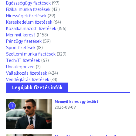
Egészségügy fizetések
(97)
Fizikai munka fizetések
(431)
Hírességek fizetések
(29)
Kereskedelem fizetések
(64)
Közalkalmazotti fizetések
(156)
Mennyit keres?
(1 158)
Pénzügy fizetések
(59)
Sport fizetések
(18)
Szellemi munka fizetések
(329)
Tech/IT fizetések
(67)
Uncategorized
(2)
Vállalkozás fizetések
(424)
Vendéglátás fizetések
(34)
Legújabb fizetés infók
Mennyit keres egy testőr?
1
2026-08-09