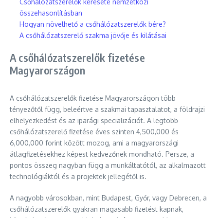
Csőhálózatszerelők keresete nemzetközi
összehasonlításban
Hogyan növelhető a csőhálózatszerelők bére?
A csőhálózatszerelő szakma jövője és kilátásai
A csőhálózatszerelők fizetése
Magyarországon
A csőhálózatszerelők fizetése Magyarországon több
tényezőtől függ, beleértve a szakmai tapasztalatot, a földrajzi
elhelyezkedést és az iparági specializációt. A legtöbb
csőhálózatszerelő fizetése éves szinten 4,500,000 és
6,000,000 forint között mozog, ami a magyarországi
átlagfizetésekhez képest kedvezőnek mondható. Persze, a
pontos összeg nagyban függ a munkáltatótól, az alkalmazott
technológiáktól és a projektek jellegétől is.
A nagyobb városokban, mint Budapest, Győr, vagy Debrecen, a
csőhálózatszerelők gyakran magasabb fizetést kapnak,