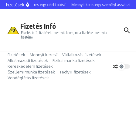
Ugrás a tartalomhoz
Fizetések
Mennyit keres egy celebfotós?
Mennyit keres egy személyi asszisztens?
Fizetés Infó
Fizetés infó, fizetések, mennyit keres, mi a fizetése, mennyi a
fizetése?
Fizetések
Mennyit keres?
Vállalkozás fizetések
Alkalmazotti fizetések
Fizikai munka fizetések
Kereskedelem fizetések
Szellemi munka fizetések
Tech/IT fizetések
Vendéglátás fizetések