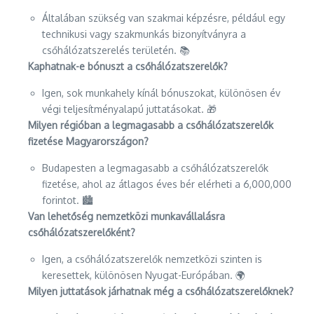
Általában szükség van szakmai képzésre, például egy
technikusi vagy szakmunkás bizonyítványra a
csőhálózatszerelés területén. 📚
Kaphatnak-e bónuszt a csőhálózatszerelők?
Igen, sok munkahely kínál bónuszokat, különösen év
végi teljesítményalapú juttatásokat. 🎁
Milyen régióban a legmagasabb a csőhálózatszerelők
fizetése Magyarországon?
Budapesten a legmagasabb a csőhálózatszerelők
fizetése, ahol az átlagos éves bér elérheti a 6,000,000
forintot. 🏙️
Van lehetőség nemzetközi munkavállalásra
csőhálózatszerelőként?
Igen, a csőhálózatszerelők nemzetközi szinten is
keresettek, különösen Nyugat-Európában. 🌍
Milyen juttatások járhatnak még a csőhálózatszerelőknek?