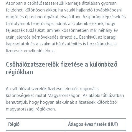
Azonban a csőhálózatszerelők karrierje általában gyorsan
fejlődhet, különösen akkor, ha valaki hajlandó továbbképezni
magát és új technológiákat elsajátítani. Az iparági képzések és
tanfolyamok lehetőséget adnak a szakembereknek, hogy
fejlesszék tudásukat, aminek köszönhetően már néhány év
után jelentős bérnövekedés érhető el. Ezenkívül az iparági
kapcsolatok és a szakmai hálózatépítés is hozzájárulhat a
fizetések emelkedéséhez.
Csőhálózatszerelők fizetése a különböző
régiókban
A csőhálózatszerelők fizetése jelentős regionális
különbségeket mutat Magyarországon. Az alábbi táblázatban
bemutatjuk, hogy hogyan alakulnak a fizetések különböző
magyarországi régiókban.
Régió
Átlagos éves fizetés (HUF)