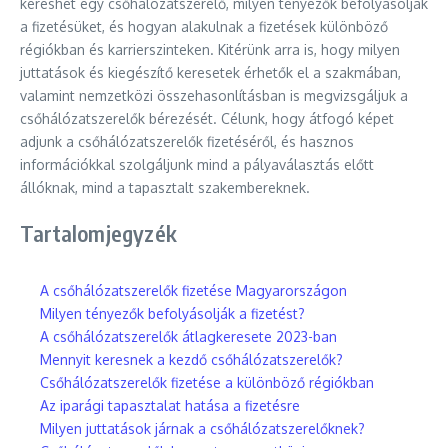
kereshet egy csőhálózatszerelő, milyen tényezők befolyásolják
a fizetésüket, és hogyan alakulnak a fizetések különböző
régiókban és karrierszinteken. Kitérünk arra is, hogy milyen
juttatások és kiegészítő keresetek érhetők el a szakmában,
valamint nemzetközi összehasonlításban is megvizsgáljuk a
csőhálózatszerelők bérezését. Célunk, hogy átfogó képet
adjunk a csőhálózatszerelők fizetéséről, és hasznos
információkkal szolgáljunk mind a pályaválasztás előtt
állóknak, mind a tapasztalt szakembereknek.
Tartalomjegyzék
A csőhálózatszerelők fizetése Magyarországon
Milyen tényezők befolyásolják a fizetést?
A csőhálózatszerelők átlagkeresete 2023-ban
Mennyit keresnek a kezdő csőhálózatszerelők?
Csőhálózatszerelők fizetése a különböző régiókban
Az iparági tapasztalat hatása a fizetésre
Milyen juttatások járnak a csőhálózatszerelőknek?