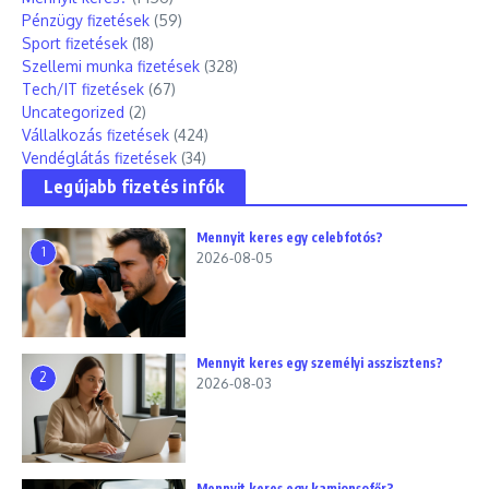
Pénzügy fizetések
(59)
Sport fizetések
(18)
Szellemi munka fizetések
(328)
Tech/IT fizetések
(67)
Uncategorized
(2)
Vállalkozás fizetések
(424)
Vendéglátás fizetések
(34)
Legújabb fizetés infók
Mennyit keres egy celebfotós?
1
2026-08-05
Mennyit keres egy személyi asszisztens?
2
2026-08-03
Mennyit keres egy kamionsofőr?