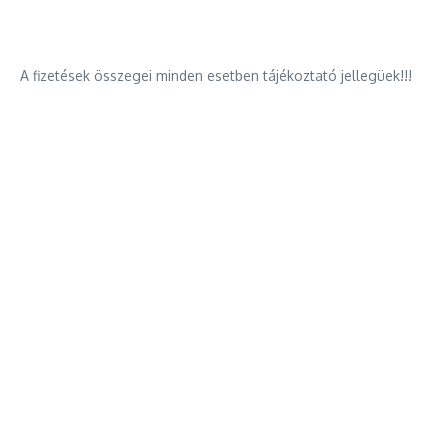
A fizetések összegei minden esetben tájékoztató jellegüek!!!