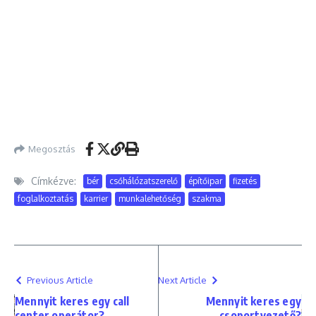
Megosztás
Címkézve:
bér
csőhálózatszerelő
építőipar
fizetés
foglalkoztatás
karrier
munkalehetőség
szakma
Previous Article
Next Article
Mennyit keres egy call
Mennyit keres egy
center operátor?
csoportvezető?