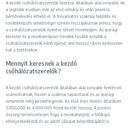
A kezdő csőhálózatszerelők fizetése általában alacsonyabb, de
a legtöbb esetben már az első néhány év után jelentős
bérnövekedés érhető el. A folyamatos szakmai fejlődés és
továbbképzés lehetőségei szintén hozzájárulnak ahhoz, hogy
a csőhálózatszerelők fizetése idővel növekedjen. Az iparági
kereslet és a munkaerőpiaci trendek tovább erősítik a
csőhálózatszerelők iránti igényt, ami hosszú távon kedvezően
hat a fizetésekre.
Mennyit keresnek a kezdő
csőhálózatszerelők?
A kezdő csőhálózatszerelők általában alacsonyabb fizetéssel
számolhatnak, hiszen a szakmai tapasztalat és az iparági
ismeretek még kezdetlegesek. Az első éves fizetés általában
3,000,000 és 4,000,000 forint között mozog. A pontos
összeg természetesen függ a munkahelytől, a földrajzi
elhelyezkedéstől és az adott vállalat bérpolitikájától is.