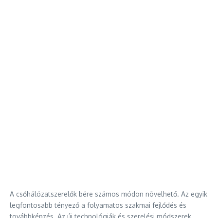
A csőhálózatszerelők bére számos módon növelhető. Az egyik
legfontosabb tényező a folyamatos szakmai fejlődés és
továbbképzés. Az új technológiák és szerelési módszerek