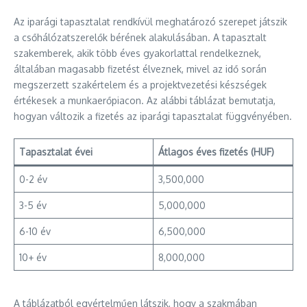
Az iparági tapasztalat rendkívül meghatározó szerepet játszik
a csőhálózatszerelők bérének alakulásában. A tapasztalt
szakemberek, akik több éves gyakorlattal rendelkeznek,
általában magasabb fizetést élveznek, mivel az idő során
megszerzett szakértelem és a projektvezetési készségek
értékesek a munkaerőpiacon. Az alábbi táblázat bemutatja,
hogyan változik a fizetés az iparági tapasztalat függvényében.
Tapasztalat évei
Átlagos éves fizetés (HUF)
0-2 év
3,500,000
3-5 év
5,000,000
6-10 év
6,500,000
10+ év
8,000,000
A táblázatból egyértelműen látszik, hogy a szakmában