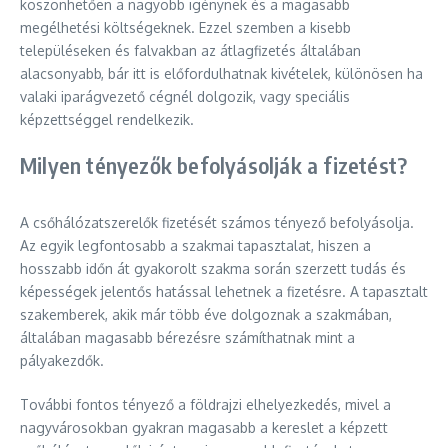
köszönhetően a nagyobb igénynek és a magasabb
megélhetési költségeknek. Ezzel szemben a kisebb
településeken és falvakban az átlagfizetés általában
alacsonyabb, bár itt is előfordulhatnak kivételek, különösen ha
valaki iparágvezető cégnél dolgozik, vagy speciális
képzettséggel rendelkezik.
Milyen tényezők befolyásolják a fizetést?
A csőhálózatszerelők fizetését számos tényező befolyásolja.
Az egyik legfontosabb a szakmai tapasztalat, hiszen a
hosszabb időn át gyakorolt szakma során szerzett tudás és
képességek jelentős hatással lehetnek a fizetésre. A tapasztalt
szakemberek, akik már több éve dolgoznak a szakmában,
általában magasabb bérezésre számíthatnak mint a
pályakezdők.
További fontos tényező a földrajzi elhelyezkedés, mivel a
nagyvárosokban gyakran magasabb a kereslet a képzett