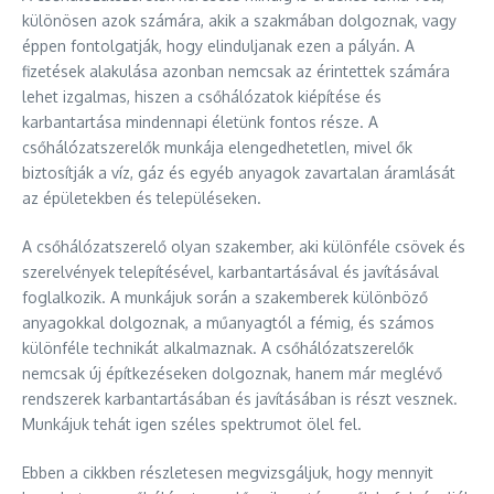
különösen azok számára, akik a szakmában dolgoznak, vagy
éppen fontolgatják, hogy elinduljanak ezen a pályán. A
fizetések alakulása azonban nemcsak az érintettek számára
lehet izgalmas, hiszen a csőhálózatok kiépítése és
karbantartása mindennapi életünk fontos része. A
csőhálózatszerelők munkája elengedhetetlen, mivel ők
biztosítják a víz, gáz és egyéb anyagok zavartalan áramlását
az épületekben és településeken.
A csőhálózatszerelő olyan szakember, aki különféle csövek és
szerelvények telepítésével, karbantartásával és javításával
foglalkozik. A munkájuk során a szakemberek különböző
anyagokkal dolgoznak, a műanyagtól a fémig, és számos
különféle technikát alkalmaznak. A csőhálózatszerelők
nemcsak új építkezéseken dolgoznak, hanem már meglévő
rendszerek karbantartásában és javításában is részt vesznek.
Munkájuk tehát igen széles spektrumot ölel fel.
Ebben a cikkben részletesen megvizsgáljuk, hogy mennyit