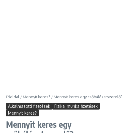
Főoldal
/
Mennyit keres?
/
Mennyit keres egy csőhálózatszerelő?
Alkalmazotti fizetések
Fizikai munka fizetések
Mennyit keres?
Mennyit keres egy