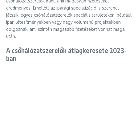
csőhálózatszerelők iránt, ami magasabb fizetéseket
eredményez. Emellett az iparági specializáció is szerepet
játszik: egyes csőhálózatszerelők speciális területeken, például
ipari létesítményekben vagy nagy volumenű projektekben
dolgoznak, ami szintén magasabb fizetéseket vonhat maga
után.
A csőhálózatszerelők átlagkeresete 2023-
ban