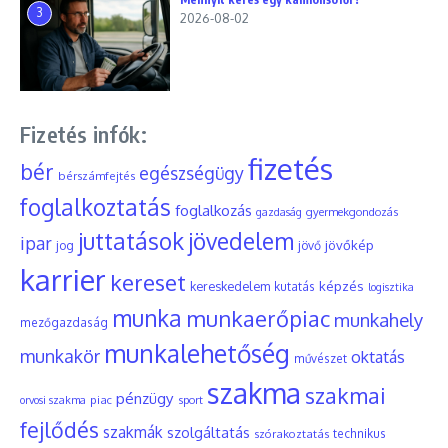
3
2026-08-02
Fizetés infók:
fizetés
bér
egészségügy
bérszámfejtés
foglalkoztatás
foglalkozás
gyermekgondozás
gazdaság
juttatások
jövedelem
ipar
jövőkép
jog
jövő
karrier
kereset
képzés
kereskedelem
kutatás
logisztika
munka
munkaerőpiac
munkahely
mezőgazdaság
munkalehetőség
munkakör
oktatás
művészet
szakma
szakmai
pénzügy
piac
orvosi szakma
sport
fejlődés
szakmák
szolgáltatás
szórakoztatás
technikus