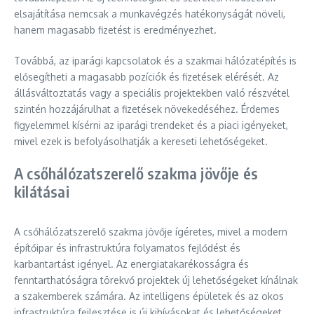
elsajátítása nemcsak a munkavégzés hatékonyságát növeli,
hanem magasabb fizetést is eredményezhet.
Továbbá, az iparági kapcsolatok és a szakmai hálózatépítés is
elősegítheti a magasabb pozíciók és fizetések elérését. Az
állásváltoztatás vagy a speciális projektekben való részvétel
szintén hozzájárulhat a fizetések növekedéséhez. Érdemes
figyelemmel kísérni az iparági trendeket és a piaci igényeket,
mivel ezek is befolyásolhatják a kereseti lehetőségeket.
A csőhálózatszerelő szakma jövője és
kilátásai
A csőhálózatszerelő szakma jövője ígéretes, mivel a modern
építőipar és infrastruktúra folyamatos fejlődést és
karbantartást igényel. Az energiatakarékosságra és
fenntarthatóságra törekvő projektek új lehetőségeket kínálnak
a szakemberek számára. Az intelligens épületek és az okos
infrastruktúra fejlesztése is új kihívásokat és lehetőségeket