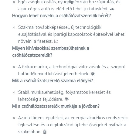
Egészségbiztosítás, nyugdíjpénztári hozzájárulás, és
akár céges autó is elérhető lehet juttatásként. 🚗
Hogyan lehet növelni a csőhálózatszerelők bérét?
Szakmai továbbképzéssel, új technológiák
elsajátításával és iparági kapcsolatok építésével lehet
növelni a fizetést. 📈
Milyen kihívásokkal szembesülhetnek a
csőhálózatszerelők?
A fizikai munka, a technológiai változások és a szigorú
határidők mind kihívást jelenthetnek. 🛠️
Mik a csőhálózatszerelő szakma előnyei?
Stabil munkalehetőség, folyamatos kereslet és
lehetőség a fejlődésre. 🌟
Mi a csőhálózatszerelők munkája a jövőben?
Az intelligens épületek, az energiatakarékos rendszerek
fejlesztése és a digitalizáció új lehetőségeket nyitnak a
szakmában. 🤖