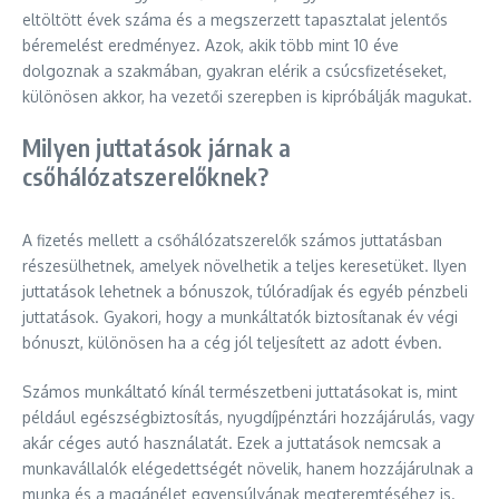
eltöltött évek száma és a megszerzett tapasztalat jelentős
béremelést eredményez. Azok, akik több mint 10 éve
dolgoznak a szakmában, gyakran elérik a csúcsfizetéseket,
különösen akkor, ha vezetői szerepben is kipróbálják magukat.
Milyen juttatások járnak a
csőhálózatszerelőknek?
A fizetés mellett a csőhálózatszerelők számos juttatásban
részesülhetnek, amelyek növelhetik a teljes keresetüket. Ilyen
juttatások lehetnek a bónuszok, túlóradíjak és egyéb pénzbeli
juttatások. Gyakori, hogy a munkáltatók biztosítanak év végi
bónuszt, különösen ha a cég jól teljesített az adott évben.
Számos munkáltató kínál természetbeni juttatásokat is, mint
például egészségbiztosítás, nyugdíjpénztári hozzájárulás, vagy
akár céges autó használatát. Ezek a juttatások nemcsak a
munkavállalók elégedettségét növelik, hanem hozzájárulnak a
munka és a magánélet egyensúlyának megteremtéséhez is.