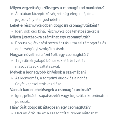
Milyen végzettség szükséges a csomagfutári munkához?
Általában középfokú végzettség elegendő, de a
jogosítvány elengedhetetlen.
Lehet-e részmunkaidőben dolgozni csomagfutárként?
Igen, sok cég kínál részmunkaidős lehetőségeket is.
Milyen juttatásokra számíthat egy csomagfutár?
Bónuszok, étkezési hozzájárulás, utazási támogatás és
egészségügyi szolgáltatások.
Hogyan növelheti a fizetését egy csomagfutár?
Teljesítményalapú bónuszok elérésével és
másodállások vállalásával.
Melyek a legnagyobb kihívások a szakmában?
Az időnyomás, a forgalmi dugók és a nehéz
ügyfélkapcsolatok kezelése.
Vannak karrierlehetőségek a csomagfutároknak?
Igen, például csapatvezetői vagy logisztikai koordinátori
pozíciók.
Hány órát dolgozik átlagosan egy csomagfutár?
Heti 40 órát, de ez a szezontól függően változhat.