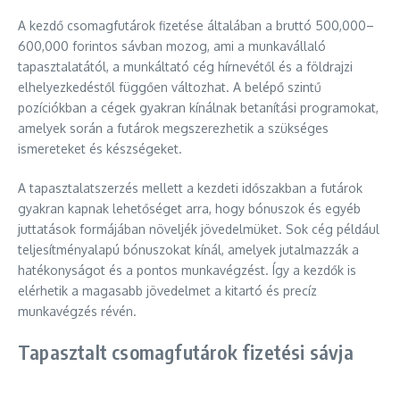
A kezdő csomagfutárok fizetése általában a bruttó 500,000–
600,000 forintos sávban mozog, ami a munkavállaló
tapasztalatától, a munkáltató cég hírnevétől és a földrajzi
elhelyezkedéstől függően változhat. A belépő szintű
pozíciókban a cégek gyakran kínálnak betanítási programokat,
amelyek során a futárok megszerezhetik a szükséges
ismereteket és készségeket.
A tapasztalatszerzés mellett a kezdeti időszakban a futárok
gyakran kapnak lehetőséget arra, hogy bónuszok és egyéb
juttatások formájában növeljék jövedelmüket. Sok cég például
teljesítményalapú bónuszokat kínál, amelyek jutalmazzák a
hatékonyságot és a pontos munkavégzést. Így a kezdők is
elérhetik a magasabb jövedelmet a kitartó és precíz
munkavégzés révén.
Tapasztalt csomagfutárok fizetési sávja