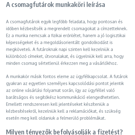
A csomagfutárok munkaköri leírása
A csomagfutárok egyik legfőbb feladata, hogy pontosan és
időben kézbesítsék a megrendelt csomagokat a címzetteknek.
Ez a munka nemcsak a fizikai erőnlétet, hanem a jó logisztikai
képességeket és a megoldásorientált gondolkodást is
megköveteli. A futároknak napi szinten kell kezelniük a
különböző címeket, útvonalakat, és ügyelniük kell arra, hogy
minden csomag sértetlenül érkezzen meg a vásárlókhoz.
A munkakör másik fontos eleme az ügyfélkapcsolat. A futárok
gyakran az egyetlen személyes kapcsolódási pontot jelentik
az online vásárlási folyamat során, így az ügyféllel való
barátságos és segítőkész kommunikáció elengedhetetlen.
Emellett rendszeresen kell jelentéseket készíteniük a
kézbesítésekről, kezelniük kell a reklamációkat, és szükség
esetén meg kell oldaniuk a felmerülő problémákat.
Milyen tényezők befolyásolják a fizetést?