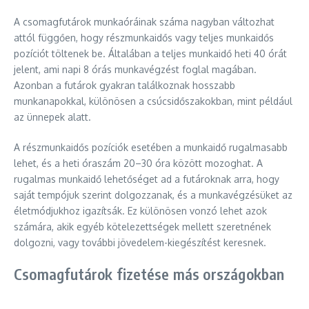
A csomagfutárok munkaóráinak száma nagyban változhat
attól függően, hogy részmunkaidős vagy teljes munkaidős
pozíciót töltenek be. Általában a teljes munkaidő heti 40 órát
jelent, ami napi 8 órás munkavégzést foglal magában.
Azonban a futárok gyakran találkoznak hosszabb
munkanapokkal, különösen a csúcsidőszakokban, mint például
az ünnepek alatt.
A részmunkaidős pozíciók esetében a munkaidő rugalmasabb
lehet, és a heti óraszám 20–30 óra között mozoghat. A
rugalmas munkaidő lehetőséget ad a futároknak arra, hogy
saját tempójuk szerint dolgozzanak, és a munkavégzésüket az
életmódjukhoz igazítsák. Ez különösen vonzó lehet azok
számára, akik egyéb kötelezettségek mellett szeretnének
dolgozni, vagy további jövedelem-kiegészítést keresnek.
Csomagfutárok fizetése más országokban