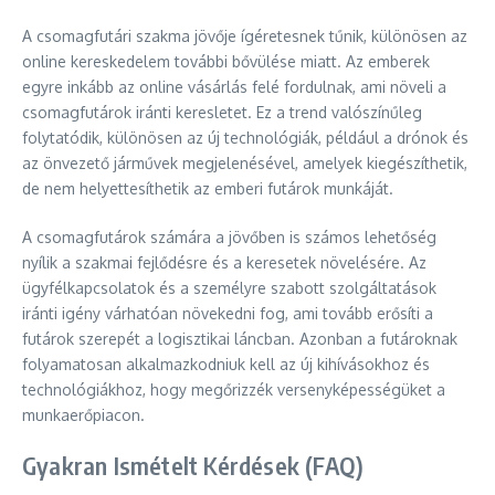
A csomagfutári szakma jövője ígéretesnek tűnik, különösen az
online kereskedelem további bővülése miatt. Az emberek
egyre inkább az online vásárlás felé fordulnak, ami növeli a
csomagfutárok iránti keresletet. Ez a trend valószínűleg
folytatódik, különösen az új technológiák, például a drónok és
az önvezető járművek megjelenésével, amelyek kiegészíthetik,
de nem helyettesíthetik az emberi futárok munkáját.
A csomagfutárok számára a jövőben is számos lehetőség
nyílik a szakmai fejlődésre és a keresetek növelésére. Az
ügyfélkapcsolatok és a személyre szabott szolgáltatások
iránti igény várhatóan növekedni fog, ami tovább erősíti a
futárok szerepét a logisztikai láncban. Azonban a futároknak
folyamatosan alkalmazkodniuk kell az új kihívásokhoz és
technológiákhoz, hogy megőrizzék versenyképességüket a
munkaerőpiacon.
Gyakran Ismételt Kérdések (FAQ)