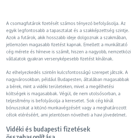
A csomagfutárok fizetését számos tényező befolyásolja. Az
egyik legfontosabb a tapasztalat és a szakképzettség szintje.
Azok a futárok, akik hosszabb ideje dolgoznak a szakmában,
jellemzően magasabb fizetést kapnak. Emellett a munkáltató
cég mérete és hírneve is számít, hiszen a nagyobb, nemzetközi
vállalatok gyakran versenyképesebb fizetést kínálnak.
Az elhelyezkedés szintén kulcsfontosságú szerepet játszik. A
nagyvárosokban, például Budapesten, általában magasabbak
a bérek, mint a vidéki területeken, mivel a megélhetési
költségek is magasabbak. Végül, de nem utolsósorban, a
teljesítmény is befolyásolja a keresetet. Sok cég kínál
bónuszokat a kitűnő munkavégzésért vagy a meghatározott
célok eléréséért, ami jelentősen növelheti a havi jövedelmet.
Vidéki és budapesti fizetések
összehasonlítása