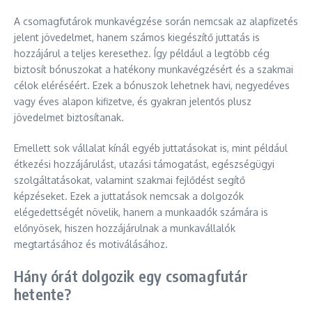
A csomagfutárok munkavégzése során nemcsak az alapfizetés
jelent jövedelmet, hanem számos kiegészítő juttatás is
hozzájárul a teljes keresethez. Így például a legtöbb cég
biztosít bónuszokat a hatékony munkavégzésért és a szakmai
célok eléréséért. Ezek a bónuszok lehetnek havi, negyedéves
vagy éves alapon kifizetve, és gyakran jelentős plusz
jövedelmet biztosítanak.
Emellett sok vállalat kínál egyéb juttatásokat is, mint például
étkezési hozzájárulást, utazási támogatást, egészségügyi
szolgáltatásokat, valamint szakmai fejlődést segítő
képzéseket. Ezek a juttatások nemcsak a dolgozók
elégedettségét növelik, hanem a munkaadók számára is
előnyösek, hiszen hozzájárulnak a munkavállalók
megtartásához és motiválásához.
Hány órát dolgozik egy csomagfutár
hetente?