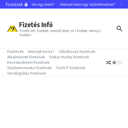
Ugrás a tartalomhoz
Fizetések
Mennyit keres egy testőr?
Mennyit keres egy sztármenedzser?
Mennyi
Fizetés Infó
Fizetés infó, fizetések, mennyit keres, mi a fizetése, mennyi a
fizetése?
Fizetések
Mennyit keres?
Vállalkozás fizetések
Alkalmazotti fizetések
Fizikai munka fizetések
Kereskedelem fizetések
Szellemi munka fizetések
Tech/IT fizetések
Vendéglátás fizetések