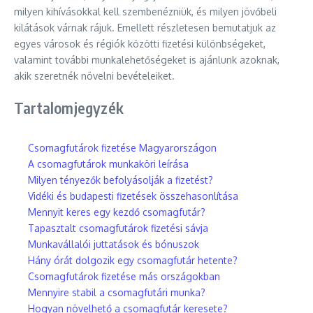
milyen kihívásokkal kell szembenézniük, és milyen jövőbeli
kilátások várnak rájuk. Emellett részletesen bemutatjuk az
egyes városok és régiók közötti fizetési különbségeket,
valamint további munkalehetőségeket is ajánlunk azoknak,
akik szeretnék növelni bevételeiket.
Tartalomjegyzék
Csomagfutárok fizetése Magyarországon
A csomagfutárok munkaköri leírása
Milyen tényezők befolyásolják a fizetést?
Vidéki és budapesti fizetések összehasonlítása
Mennyit keres egy kezdő csomagfutár?
Tapasztalt csomagfutárok fizetési sávja
Munkavállalói juttatások és bónuszok
Hány órát dolgozik egy csomagfutár hetente?
Csomagfutárok fizetése más országokban
Mennyire stabil a csomagfutári munka?
Hogyan növelhető a csomagfutár keresete?