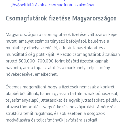
Jövőbeli kilátások a csomagfutári szakmában
Csomagfutárok fizetése Magyarországon
Magyarországon a csomagfutárok fizetése változatos képet
mutat, amelyet számos tényező befolyásol, beleértve a
munkahely elhelyezkedését, a futár tapasztalatát és a
munkáltató cég politikáját. A kezdő csomagfutárok általában
bruttó 500,000–700,000 forint közötti fizetést kapnak
havonta, ami a tapasztalat és a munkahelyi teljesítmény
növekedésével emelkedhet.
Érdemes megemlíteni, hogy a fizetések nemcsak a konkrét
alapbérből állnak, hanem gyakran tartalmaznak bónuszokat,
teljesítményalapú juttatásokat és egyéb juttatásokat, például
utazási támogatást vagy étkezési hozzájárulást. A bérezési
struktúra tehát rugalmas, és sok esetben a dolgozók
motiválására és teljesítményük javítására szolgál.