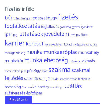
Fizetés infók:
fizetés
bér
egészségügy
bérszámfejtés
foglalkoztatás
foglalkozás
gyermekgondozás
gazdaság
juttatások
jövedelem
ipar
jövőkép
jog
jövő
karrier
kereset
képzés
kereskedelem
kutatás
logisztika
munka
munkaerőpiac
munkahely
mezőgazdaság
munkalehetőség
munkakör
oktatás
művészet
szakma
szakmai
pénzügy
piac
orvosi szakma
sport
fejlődés
szakmák
szolgáltatás
szórakoztatás
technikus
állás
technológia
tudomány
tervezés
vezetői pozíció
építőipar
álláskeresés
Fizetések: