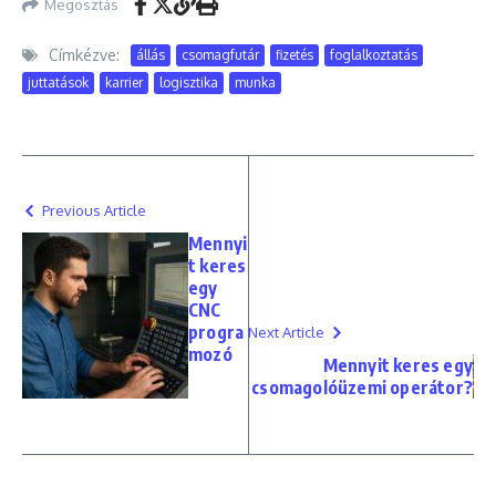
Megosztás
Címkézve:
állás
csomagfutár
fizetés
foglalkoztatás
juttatások
karrier
logisztika
munka
Previous Article
Mennyi
t keres
egy
CNC
progra
Next Article
mozó
Mennyit keres egy
csomagolóüzemi operátor?