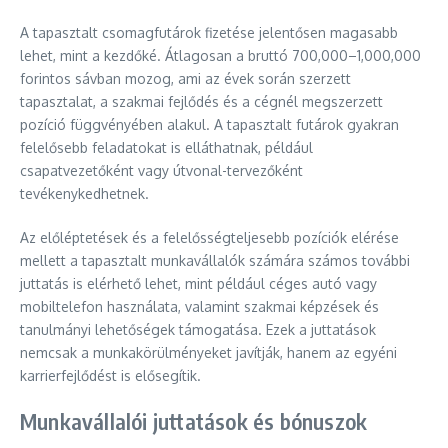
A tapasztalt csomagfutárok fizetése jelentősen magasabb
lehet, mint a kezdőké. Átlagosan a bruttó 700,000–1,000,000
forintos sávban mozog, ami az évek során szerzett
tapasztalat, a szakmai fejlődés és a cégnél megszerzett
pozíció függvényében alakul. A tapasztalt futárok gyakran
felelősebb feladatokat is elláthatnak, például
csapatvezetőként vagy útvonal-tervezőként
tevékenykedhetnek.
Az előléptetések és a felelősségteljesebb pozíciók elérése
mellett a tapasztalt munkavállalók számára számos további
juttatás is elérhető lehet, mint például céges autó vagy
mobiltelefon használata, valamint szakmai képzések és
tanulmányi lehetőségek támogatása. Ezek a juttatások
nemcsak a munkakörülményeket javítják, hanem az egyéni
karrierfejlődést is elősegítik.
Munkavállalói juttatások és bónuszok