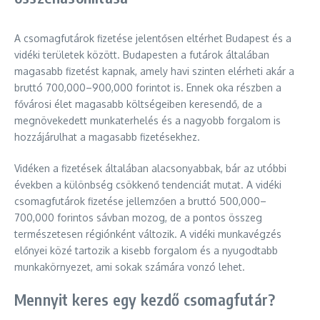
A csomagfutárok fizetése jelentősen eltérhet Budapest és a
vidéki területek között. Budapesten a futárok általában
magasabb fizetést kapnak, amely havi szinten elérheti akár a
bruttó 700,000–900,000 forintot is. Ennek oka részben a
fővárosi élet magasabb költségeiben keresendő, de a
megnövekedett munkaterhelés és a nagyobb forgalom is
hozzájárulhat a magasabb fizetésekhez.
Vidéken a fizetések általában alacsonyabbak, bár az utóbbi
években a különbség csökkenő tendenciát mutat. A vidéki
csomagfutárok fizetése jellemzően a bruttó 500,000–
700,000 forintos sávban mozog, de a pontos összeg
természetesen régiónként változik. A vidéki munkavégzés
előnyei közé tartozik a kisebb forgalom és a nyugodtabb
munkakörnyezet, ami sokak számára vonzó lehet.
Mennyit keres egy kezdő csomagfutár?