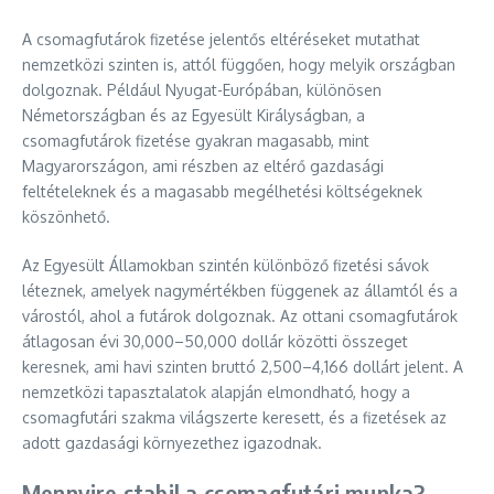
A csomagfutárok fizetése jelentős eltéréseket mutathat
nemzetközi szinten is, attól függően, hogy melyik országban
dolgoznak. Például Nyugat-Európában, különösen
Németországban és az Egyesült Királyságban, a
csomagfutárok fizetése gyakran magasabb, mint
Magyarországon, ami részben az eltérő gazdasági
feltételeknek és a magasabb megélhetési költségeknek
köszönhető.
Az Egyesült Államokban szintén különböző fizetési sávok
léteznek, amelyek nagymértékben függenek az államtól és a
várostól, ahol a futárok dolgoznak. Az ottani csomagfutárok
átlagosan évi 30,000–50,000 dollár közötti összeget
keresnek, ami havi szinten bruttó 2,500–4,166 dollárt jelent. A
nemzetközi tapasztalatok alapján elmondható, hogy a
csomagfutári szakma világszerte keresett, és a fizetések az
adott gazdasági környezethez igazodnak.
Mennyire stabil a csomagfutári munka?