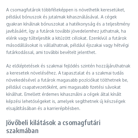
A csomagfutárok többféleképpen is növelhetik keresetüket,
például bónuszok és jutalmak kihasználásával. A cégek
gyakran kínálnak bónuszokat a hatékonyság és a teljesítmény
javításáért, így a futárok további jövedelemhez juthatnak, ha
elérik vagy túlteljesítik a kitűzött célokat. Ezenkívül a futárok
másodállásokat is vállalhatnak, például éjszakai vagy hétvégi
futárkodással, ami további bevételt jelenthet.
Az előléptetések és szakmai fejlődés szintén hozzájárulhatnak
a keresetek növeléséhez. A tapasztalat és a szakmai tudás
növekedésével a futárok magasabb pozíciókat tölthetnek be,
például csapatvezetőként, ami magasabb fizetési sávokat
kínálhat. Emellett érdemes kihasználni a cégek által kínált
képzési lehetőségeket is, amelyek segíthetnek új készségek
elsajátításában és a karrierépítésben.
Jövőbeli kilátások a csomagfutári
szakmában