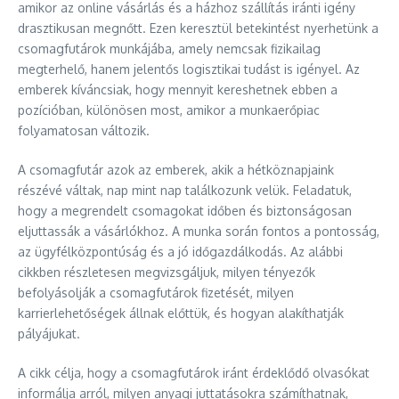
amikor az online vásárlás és a házhoz szállítás iránti igény
drasztikusan megnőtt. Ezen keresztül betekintést nyerhetünk a
csomagfutárok munkájába, amely nemcsak fizikailag
megterhelő, hanem jelentős logisztikai tudást is igényel. Az
emberek kíváncsiak, hogy mennyit kereshetnek ebben a
pozícióban, különösen most, amikor a munkaerőpiac
folyamatosan változik.
A csomagfutár azok az emberek, akik a hétköznapjaink
részévé váltak, nap mint nap találkozunk velük. Feladatuk,
hogy a megrendelt csomagokat időben és biztonságosan
eljuttassák a vásárlókhoz. A munka során fontos a pontosság,
az ügyfélközpontúság és a jó időgazdálkodás. Az alábbi
cikkben részletesen megvizsgáljuk, milyen tényezők
befolyásolják a csomagfutárok fizetését, milyen
karrierlehetőségek állnak előttük, és hogyan alakíthatják
pályájukat.
A cikk célja, hogy a csomagfutárok iránt érdeklődő olvasókat
informálja arról, milyen anyagi juttatásokra számíthatnak,