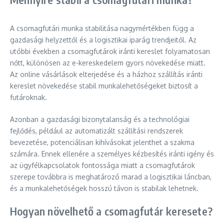
A csomagfutári munka stabilitása nagymértékben függ a
gazdasági helyzettől és a logisztikai iparág trendjeitől. Az
utóbbi években a csomagfutárok iránti kereslet folyamatosan
nőtt, különösen az e-kereskedelem gyors növekedése miatt.
Az online vásárlások elterjedése és a házhoz szállítás iránti
kereslet növekedése stabil munkalehetőségeket biztosít a
futároknak.
Azonban a gazdasági bizonytalanság és a technológiai
fejlődés, például az automatizált szállítási rendszerek
bevezetése, potenciálisan kihívásokat jelenthet a szakma
számára. Ennek ellenére a személyes kézbesítés iránti igény és
az ügyfélkapcsolatok fontossága miatt a csomagfutárok
szerepe továbbra is meghatározó marad a logisztikai láncban,
és a munkalehetőségek hosszú távon is stabilak lehetnek.
Hogyan növelhető a csomagfutár keresete?